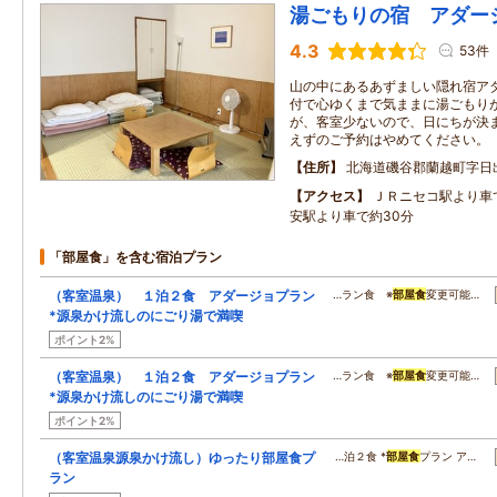
湯ごもりの宿 アダー
4.3
53件
山の中にあるあずましい隠れ宿ア
付で心ゆくまで気ままに湯ごもり
が、客室少ないので、日にちが決
えずのご予約はやめてください。
住所
北海道磯谷郡蘭越町字日
アクセス
ＪＲニセコ駅より車
安駅より車で約30分
「部屋食」を含む宿泊プラン
（客室温泉） １泊２食 アダージョプラン
…ラン食 ※
部屋食
変更可能…
*源泉かけ流しのにごり湯で満喫
ポイント2%
（客室温泉） １泊２食 アダージョプラン
…ラン食 ※
部屋食
変更可能…
*源泉かけ流しのにごり湯で満喫
ポイント2%
（客室温泉源泉かけ流し）ゆったり部屋食プ
…泊２食 *
部屋食
プラン ア…
ラン