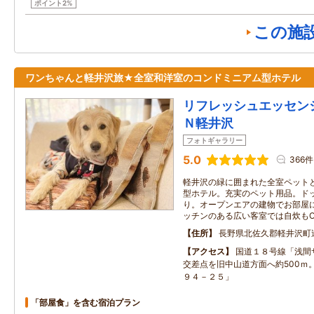
ポイント2%
この施
ワンちゃんと軽井沢旅★全室和洋室のコンドミニアム型ホテル
リフレッシュエッセン
Ｎ軽井沢
フォトギャラリー
5.0
366件
軽井沢の緑に囲まれた全室ペット
型ホテル。充実のペット用品。ド
り。オープンエアの建物でお部屋
ッチンのある広い客室では自炊もO
住所
長野県北佐久郡軽井沢町
アクセス
国道１８号線「浅間
交差点を旧中山道方面へ約500ｍ
９４－２５」
「部屋食」を含む宿泊プラン