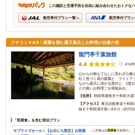
この施設と交通手段を自由に組み合わせたおトクな
航空券付プラン一覧へ
航空券付プラン
クチコミ★4.6！庭園を望む露天風呂とお料理が自慢の宿
龍門亭千葉旅館
4.4
414件
心からの御もてなしに思わず心癒
紅く色づく昼の庭園と、ライトア
ながら露天に浸かる贅沢と、2度3
との無いお料理ごを堪能あれ。
住所
秋田県鹿角市十和田大湯
アクセス
東北自動車道十和田I
線を十和田湖方面へ9キロ（約15
「部屋食」を含む宿泊プラン
サプライズセール！【お日にち限定】お部屋
…ご夕食はお
部屋食
(2名様の…