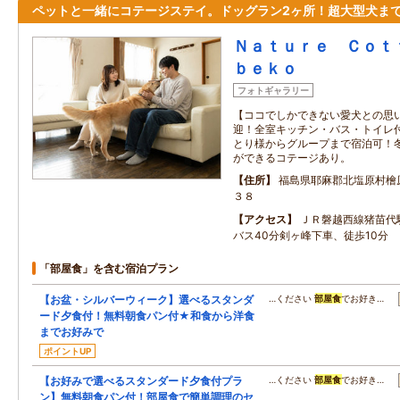
ペットと一緒にコテージステイ。ドッグラン2ヶ所！超大型犬まで
Ｎａｔｕｒｅ Ｃｏｔ
ｂｅｋｏ
フォトギャラリー
【ココでしかできない愛犬との思
迎！全室キッチン・バス・トイレ付で
とり様からグループまで宿泊可！冬
ができるコテージあり。
住所
福島県耶麻郡北塩原村檜
３８
アクセス
ＪＲ磐越西線猪苗代
バス40分剣ヶ峰下車、徒歩10分
「部屋食」を含む宿泊プラン
【お盆・シルバーウィーク】選べるスタンダ
…ください
部屋食
でお好き…
ード夕食付！無料朝食パン付★和食から洋食
までお好みで
ポイントUP
【お好みで選べるスタンダード夕食付プラ
…ください
部屋食
でお好き…
ン】無料朝食パン付！部屋食で簡単調理のセ