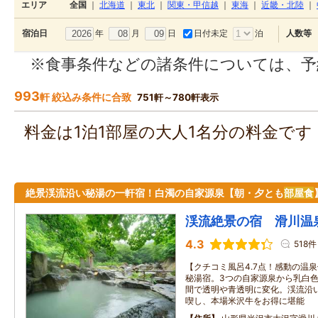
エリア
全国
｜
北海道
｜
東北
｜
関東・甲信越
｜
東海
｜
近畿・北陸
｜
年
月
日
日付未定
泊
宿泊日
人数等
※食事条件などの諸条件については、予
993
軒 絞込み条件に合致
751軒～780軒表示
料金は1泊1部屋の大人1名分の料金で
絶景渓流沿い秘湯の一軒宿！白濁の自家源泉【朝・夕とも
部屋食
渓流絶景の宿 滑川
4.3
518件
【クチコミ風呂4.7点！感動の温泉
秘湯宿。3つの自家源泉から乳白
間で透明や青透明に変化。渓流沿
喫し、本場米沢牛をお得に堪能