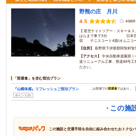
野熊の庄 月川
4.5
498件
【 星空ナイトツアー・スキー＆ス
はらまで車で3分 日本百名
宿 テニスコート4面(オムニコー
住所
長野県下伊那郡阿智村智
アクセス
中央自動車道園原ＩＣ
道リニューアル工事、県道89号工
ださい。
「部屋食」を含む宿泊プラン
『山郷体感』リフレッシュご宿泊プラン
…お部屋での
部屋食
ではあり…
ポイント2%
この施
この施設と交通手段を自由に組み合わせたおトクな