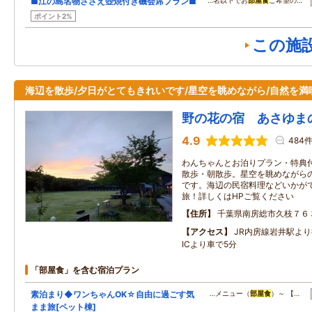
■江の島名物さざえ壺焼付き磯会席プラン■
…名以下でお
部屋食
ご希望の…
ポイント2%
この施
海辺を散歩/夕日がとてもきれいです/星空を眺めながら/自然を満
野の花の宿 あさゆま
4.9
484
わんちゃんとお泊りプラン・特典
散歩・朝散歩。星空を眺めながら
です。海辺の民宿料理などいかが
旅！詳しくはHPご覧ください
住所
千葉県南房総市久枝７６
アクセス
JR内房線岩井駅より
ICより車で5分
「部屋食」を含む宿泊プラン
素泊まり◆ワンちゃんOK☆自由に過ごす気
…メニュー（
部屋食
）～ 【…
まま旅[ペット棟]