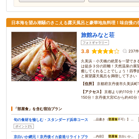
日本海を望み潮騒のきこえる露天風呂と豪華地魚料理！味自慢の
旅館みなと荘
フォトギャラリー
3.8
237件
久美浜・小天橋の絶景を一望でき
は徒歩３分の距離！天然温泉の展
癒してくれることでしょう！四季
と展望露天風呂を満喫して下さい
住所
京都府京丹後市久美浜町
アクセス
京都より約110分！
150分！京丹後大宮ICから約40分
「部屋食」を含む宿泊プラン
旬の食材を愉しむ・スタンダード浜幸コース
…品書き（
部屋食
不可）】 …
ポイント2%
京白いか網元！京丹後イカ姿造りライトプラ
…内容】
部屋食
京白いか…