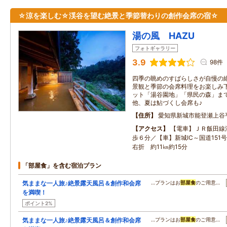
☆涼を楽しむ☆渓谷を望む絶景と季節替わりの創作会席の宿☆
湯の風 HAZU
フォトギャラリー
3.9
98件
四季の眺めのすばらしさが自慢の
景観と季節の会席料理をお楽しみ下
ット「湯谷園地」「県民の森」まで
他、夏は鮎づくし会席も♪
住所
愛知県新城市能登瀬上谷
アクセス
【電車】ＪＲ飯田線
歩６分／【車】新城IC～国道151
右折 約11㎞約15分
「部屋食」を含む宿泊プラン
気ままな一人旅♪絶景露天風呂＆創作和会席
…プランはお
部屋食
のご用意…
を満喫！
ポイント2%
気ままな一人旅♪絶景露天風呂＆創作和会席
…プランはお
部屋食
のご用意…