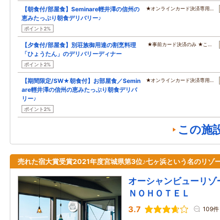
【朝食付/部屋食】Seminare輕井澤の信州の
★オンラインカード決済専用…
恵みたっぷり朝食デリバリー♪
ポイント2%
【夕食付/部屋食】別荘族御用達の割烹料理
★事前カード決済のみ ★こ…
「ひょうたん」のデリバリーディナー
ポイント2%
【期間限定/SW★朝食付】お部屋食／Semin
★オンラインカード決済専用…
are輕井澤の信州の恵みたっぷり朝食デリバ
リー♪
ポイント2%
この施
売れた宿大賞受賞2021年度宮城県第3位♪七ヶ浜という名のリゾ
オーシャンビューリゾ
ＮＯＨＯＴＥＬ
3.7
109件