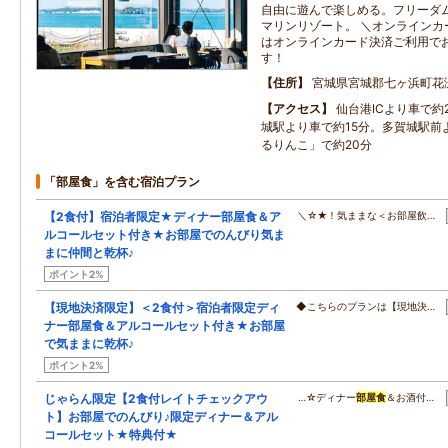
自由に遊んで楽しめる。フリーダ
マリンリゾート。 ＼オンラインカ
はオンラインカード決済ご利用で
す！
住所
宮城県宮城郡七ヶ浜町花
アクセス
仙台港ICより車で約
城駅より車で約15分。多賀城駅前
るりんこ」で約20分
「部屋食」を含む宿泊プラン
【2食付】宿泊者限定★ディナー部屋食＆ア
＼☆★！気ままな＜お部屋飲…
ルコールセット付き★お部屋でのんびり気ま
まに仲間と乾杯♪
ポイント2%
【現地決済限定】＜2食付＞宿泊者限定ディ
◆こちらのプランは【現地決…
ナー部屋食＆アルコールセット付き★お部屋
で気ままに乾杯♪
ポイント2%
じゃらん限定【2食付レイトチェックアウ
…☆ディナー
部屋食
＆お酒付…
ト】お部屋でのんびり♪限定ディナー＆アル
コールセット★特典付★