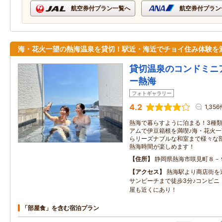
航空券付プラン一覧へ
航空券付プラン
海・花火一望の熱海温泉を貸切！駅近・海近でチョイ住み体験を
貸切温泉のコンドミニ
ー熱海
フォトギャラリー
4.2
1,356
熱海で暮らすように泊まる！3種
アムで伊豆箱根を満喫♪海・花火
らリーズナブルな和室まで様々な
熱海時間が楽しめます！
住所
静岡県熱海市咲見町８－
アクセス
熱海駅より商店街を
サンビーチまで徒歩3分♪コンビニ
屋も近くにあり！
「部屋食」を含む宿泊プラン