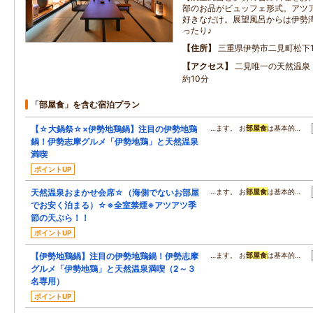
部のお品がビュッフェ形式。アツ
好きなだけ。展望風呂からは伊勢
ったり♪
住所
三重県伊勢市二見町松下13
アクセス
二見唯一の天然温泉
約10分
「部屋食」を含む宿泊プラン
【☆大鍋祭☆×伊勢地鶏鍋】注目の伊勢地鶏
…ます。 お
部屋食
は基本的…
鍋！伊勢志摩グルメ「伊勢地鶏」と天然温泉
満喫
ポイントUP
天然温泉おまかせ会席☆（海側でないお部屋
…ます。 お
部屋食
は基本的…
でお安く泊まる）☆※全室禁煙※アツアツ季
節の天ぷら！！
ポイントUP
【伊勢地鶏鍋】注目の伊勢地鶏鍋！伊勢志摩
…ます。 お
部屋食
は基本的…
グルメ「伊勢地鶏」と天然温泉満喫（2～３
名専用）
ポイントUP