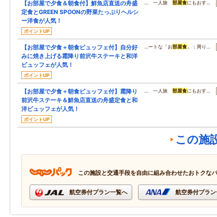
【お部屋で夕食＆朝食付】鮮魚店直送の舟盛
… 一人旅
部屋食
にもおす…
定食とGREEN SPOONの野菜たっぷりヘルシ
ー洋食が人気！
ポイントUP
【お部屋で夕食＋朝食ビュッフェ付】自分好
…ートな「お
部屋食
」：周り…
みに焼き上げる霜降り前沢牛ステーキと和洋
ビュッフェが人気！
ポイントUP
【お部屋で夕食＋朝食ビュッフェ付】霜降り
… 一人旅
部屋食
にもおす…
前沢牛ステーキ＆鮮魚店直送の舟盛定食と和
洋ビュッフェが人気！
ポイントUP
この施
この施設と交通手段を自由に組み合わせたおトクな
航空券付プラン一覧へ
航空券付プラン