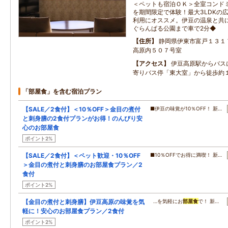
＜ペットも宿泊ＯＫ＞全室コンド
を期間限定で体験！最大3LDKの
利用にオススメ。伊豆の温泉と共
ぐらんぱる公園まで車で2分◆
住所
静岡県伊東市富戸１３１
高原内５０７号室
アクセス
伊豆高原駅からバス
寄りバス停「東大室」から徒歩約
「部屋食」を含む宿泊プラン
【SALE／2食付】＜10％OFF＞金目の煮付
■伊豆の味覚が10％OFF！ 新…
と刺身膳の2食付プランがお得！のんびり安
心のお部屋食
ポイント2%
【SALE／2食付】＜ペット歓迎・10％OFF
■10％OFFでお得に満喫！ 新…
＞金目の煮付と刺身膳のお部屋食プラン／2
食付
ポイント2%
【金目の煮付と刺身膳】伊豆高原の味覚を気
…を気軽にお
部屋食
で！ 新…
軽に！安心のお部屋食プラン／2食付
ポイント2%