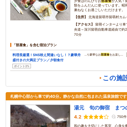
夕食はのんびりお
部屋食
が人気！
類をふんだんに使っています。昭
兼ねなくお過ごしいただけます。
住所
北海道留萌市留萌村カム
アクセス
留萌インターより車で
央道～深川留萌自動車道経由で約2時
70分
「部屋食」を含む宿泊プラン
料理長厳選！SNS映え間違いなし！？豪華舟
…り豪華なお
部屋食
をお楽し…
盛付きの大満足プラン／夕朝食付
ポイント2%
この施
札幌中心部から車で約40分。静かな自然に包まれた温泉旅館です
湯元 旬の御宿 まつ
4.2
750件
和の趣を大切にした客室、心身を