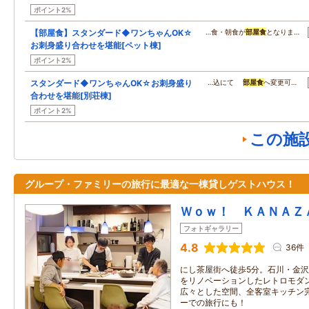
ポイント2%
【部屋食】スタンダード◆ワンちゃんOK☆
…食・朝食が
部屋食
となりま…
お刺身盛り合わせを堪能[ペット棟]
ポイント2%
スタンダード◆ワンちゃんOK☆お刺身盛り
…込にて
部屋食
へ変更可…
合わせを堪能[別荘棟]
ポイント2%
この施
グループ・ファミリーの旅行に最適な一棟貸しゲストハウス！
Ｗｏｗ！ ＫＡＮＡＺ
フォトギャラリー
4.8
36件
にし茶屋街へ徒歩5分。石川・金沢
をリノベーションしたレトロモダ
広々とした空間、全客室キッチン
ーでの旅行にも！