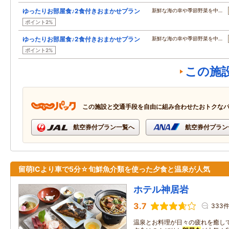
ゆったりお部屋食♪2食付きおまかせプラン
新鮮な海の幸や季節野菜を中…
ポイント2%
ゆったりお部屋食♪2食付きおまかせプラン
新鮮な海の幸や季節野菜を中…
ポイント2%
この施
この施設と交通手段を自由に組み合わせたおトクな
航空券付プラン一覧へ
航空券付プラン
留萌ICより車で5分☆旬鮮魚介類を使った夕食と温泉が人気
ホテル神居岩
3.7
333
温泉とお料理が日々の疲れを癒し