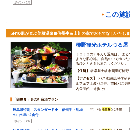
ポイント2%
この施
pH10肌が喜ぶ美肌温泉■信州牛＆山川の幸でおもてなしいたし
柿野観光ホテルつる屋
トロトロのアルカリ温泉は、 まる
ような肌心地。 自然の中でゆった
るひとときをお過ごしください。
住所
岐阜県土岐市鶴里町柿野
アクセス
(バス)核融合科学研
ルフェア土岐バス停、市民バス6
内公民館～徒歩1分
「部屋食」を含む宿泊プラン
岐阜県特別 スタンダード◆ 信州牛・地場
…等） ※お
部屋食
をご希望…
の山の幸 -2食付-
ポイント2%