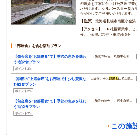
の味覚を丁寧に仕上げた料理で豊
ただけます。シルバースター制度
も安心してご利用いただけます。
住所
北海道札幌市南区小金湯
アクセス
ＪＲ札幌駅乗車、じ
分。小金湯バス停下車徒歩５分
「部屋食」を含む宿泊プラン
【旬会席を“お部屋食”で】季節の恵みを味わ
（施設の特色） 札幌中心部…
う1泊2食プラン
ポイント2%
【季節の“上選会席”をお部屋で】少し贅沢な
…会席」をお
部屋食
にてご提…
1泊2食プラン
ポイント2%
【旬会席を“お部屋食”で】季節の恵みを味わ
（施設の特色） 札幌中心部…
う1泊2食プラン
ポイント2%
この施