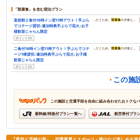
「部屋食」を含む宿泊プラン
直前割２食付16時イン翌11時アウト！手ぶら
…だくため、
部屋食
の夕食と…
でコテージ貸切♪連泊特典手ぶらで花火♪お子
様歓迎じゃらん限定
ポイント2%
二食付16時イン翌11時アウト！手ぶらでコテ
…だくため、
部屋食
の夕食と…
ージ1棟貸切♪連泊特典手ぶらで花火♪お子様
歓迎じゃらん限定
ポイント2%
この施
この施設と交通手段を自由に組み合わせたおトクな
新幹線/特急付プラン一覧へ
航空券付プラ
『星空と花桃の里』 四季風景とスポーツ・登山など楽しめる温