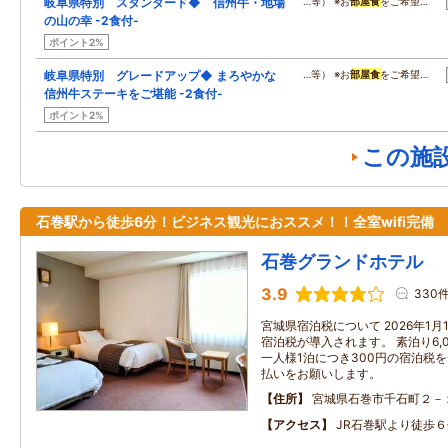
岐阜県特別 スタンダード◆ 信州牛・地場
…等） ※お
部屋食
をご希望…
の山の幸 -2食付-
ポイント2%
岐阜県特別 グレードアップ◆ まろやかな
…等） ※お
部屋食
をご希望…
信州牛ステーキをご堪能 -2食付-
ポイント2%
この施
石巻駅から徒歩6分！ビジネス観光におススメ！！全室wifi完備
石巻グランドホテル
3.9
330
宮城県宿泊税について 2026年1
宿泊税が導入されます。 素泊り6,
一人様1泊につき300円の宿泊税
払いをお願いします。
住所
宮城県石巻市千石町２－
アクセス
JR石巻駅より徒歩６