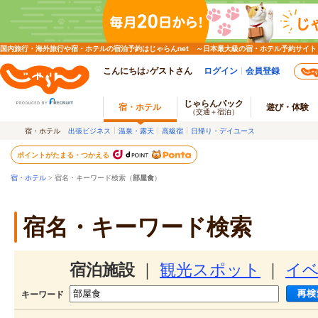
国内旅行・海外旅行や宿・ホテルの宿泊予約はじゃらんnet ～日本最大級の宿・ホテル予約サイト
こんにちは♪ゲストさん
ログイン
会員登録
じゃらんパック
宿・ホテル
遊び・体験
（交通＋宿泊）
宿・ホテル
出張ビジネス
温泉・露天
高級宿
日帰り・デイユース
ポイントがたまる・つかえる
宿・ホテル
> 宿名・キーワード検索（
部屋食
）
宿名・キーワード検索
宿泊施設
｜
観光スポット
｜
イ
キーワード