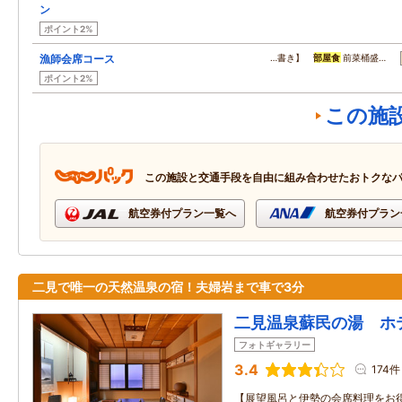
ン
ポイント2%
漁師会席コース
…書き】
部屋食
前菜桶盛…
ポイント2%
この施
この施設と交通手段を自由に組み合わせたおトクな
航空券付プラン一覧へ
航空券付プラン
二見で唯一の天然温泉の宿！夫婦岩まで車で3分
二見温泉蘇民の湯 ホ
フォトギャラリー
3.4
174件
【展望風呂と伊勢の会席料理をお