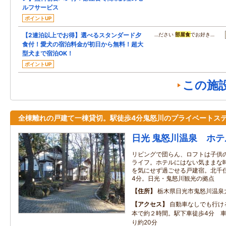
ルフサービス
ポイントUP
【2連泊以上でお得】選べるスタンダード夕
…ださい
部屋食
でお好き…
食付！愛犬の宿泊料金が初日から無料！超大
型犬まで宿泊OK！
ポイントUP
この施
全棟離れの戸建て一棟貸切。駅徒歩4分鬼怒川のプライベートス
日光 鬼怒川温泉 ホテ
リビングで団らん、ロフトは子供
ライフ。ホテルにはない気ままな
を気にせず過ごせる戸建宿。北千
4分。日光・鬼怒川観光の拠点
住所
栃木県日光市鬼怒川温泉
アクセス
自動車なしでも行け
本で約２時間。駅下車徒歩4分 
り約20分