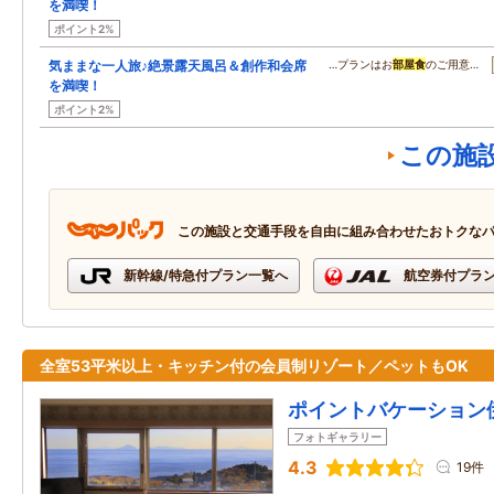
を満喫！
ポイント2%
気ままな一人旅♪絶景露天風呂＆創作和会席
…プランはお
部屋食
のご用意…
を満喫！
ポイント2%
この施
この施設と交通手段を自由に組み合わせたおトクな
新幹線/特急付プラン一覧へ
航空券付プラ
全室53平米以上・キッチン付の会員制リゾート／ペットもOK
ポイントバケーション
フォトギャラリー
4.3
19件