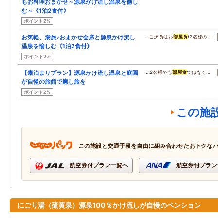
もお料理おまかせ～源泉かけ流し温泉を愉し
む～《1泊2食付》
ポイント2%
お気軽、湯旅♪おまかせ会席と源泉かけ流し
…ご夕食はお
部屋食
(2名様の…
温泉を愉しむ《1泊2食付》
ポイント2%
【素泊まりプラン】源泉かけ流し温泉と庭園
…2名様でも
部屋食
ではなく…
が自慢の旅館で癒し旅を
ポイント2%
この施
この施設と交通手段を自由に組み合わせたおトクな
航空券付プラン一覧へ
航空券付プラン
にごり湯（硫黄泉）源泉100％かけ流しが自慢のペンション