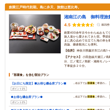
創業江戸時代初期。島に弁天、旅館は恵比寿。
湘南江の島 御料理旅
4.5
805件
創業400余年古今かわらぬおもて
旅人達から愛されてきた宿。季節
まに真心込めて仕立てた海の幸を
勿論、鎌倉観光にも便利。
住所
神奈川県藤沢市江の島1-4
アクセス
小田急線片瀬江ノ島
分、江ノ電江ノ島駅・湘南モノレ
下車徒歩２０分。
「部屋食」を含む宿泊プラン
【お日にち限定】■お得な磯会席プラン■
…名以下でお
部屋食
ご希望の…
ポイント2%
●お得な磯会席プラン●
…名以下でお
部屋食
ご希望の…
ポイント2%