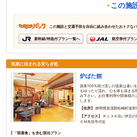
この施
この施設と交通手段を自由に組み合わせたおトクな
新幹線/特急付プラン一覧へ
航空券付プラ
気楽に泊まれる安らぎ処
炉ばた館
源泉100%掛け流しの温泉は違い
もゆったり流れ、心も体も温まる
み下さい。お仕事利用や団体様の
します。
住所
静岡県賀茂郡松崎町道部5
アクセス
Ｒ１３６沿い伊豆の
０Ｍ先信号付近
「部屋食」を含む宿泊プラン