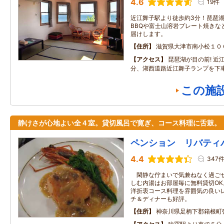
4.6
19件
近江舞子駅より徒歩約3分！琵琶
BBQや富士山溶岩プレート焼きな
届けします。
住所
滋賀県大津市南小松１０
アクセス
琵琶湖が目の前! 近
分、湖西道路近江舞子ランプを下
この施
静けさが心地よい全４室。貸切風呂で寛ぎ、コース料理に舌鼓。
ペンション リバティ
4.4
347
閑静な佇まいで気兼ねなく過ごせ
しむ内湯はお部屋毎に無料貸切O
洋折衷コース料理を雰囲気の良い
チ＆ディナーも好評。
住所
神奈川県足柄下郡箱根町