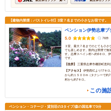
【建物内禁煙：バストイレ付】3室７名までの小さなお宿です。
ペンション伊勢志摩プ
5.0
76件
３室、最大７名までのとても小さ
でも楽しめます。館内は禁煙で無
す。志摩スペイン村へ約6キロ、伊
です。
住所
三重県志摩市磯部町恵利
アクセス
伊勢西ICより17キ
から約１５００m（タクシーで約7
村から約7キロ。
この施
ペンション・コテージ・貸別荘の3タイプ/森の国迄車で3分