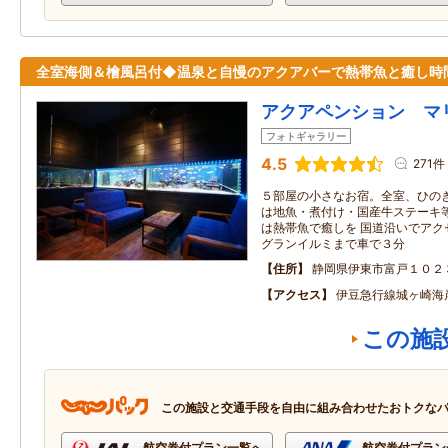
全室海側＆檜風呂付◆温泉と自慢のアクアバーで熱帯魚と癒し時
アクアペンション マ
フォトギャラリー
4.5
271件
５部屋の小さなお宿。全室、ひのき
は地魚・煮付け・国産牛ステーキ
は熱帯魚で癒しを 国道沿いでアク
グランイルミまで車で３分
住所
静岡県伊東市富戸１０２
アクセス
伊豆急行線城ヶ崎海
この施
この施設と交通手段を自由に組み合わせたおトクな
航空券付プラン一覧へ
航空券付プラン