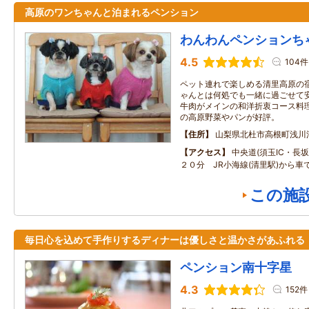
高原のワンちゃんと泊まれるペンション
わんわんペンションち
4.5
104件
ペット連れで楽しめる清里高原の
ゃんとは何処でも一緒に過ごせて
牛肉がメインの和洋折衷コース料
の高原野菜やパンが好評。
住所
山梨県北杜市高根町浅川
アクセス
中央道(須玉IC・長坂I
２０分 JR小海線(清里駅)から車
この施
毎日心を込めて手作りするディナーは優しさと温かさがあふれる
ペンション南十字星
4.3
152件