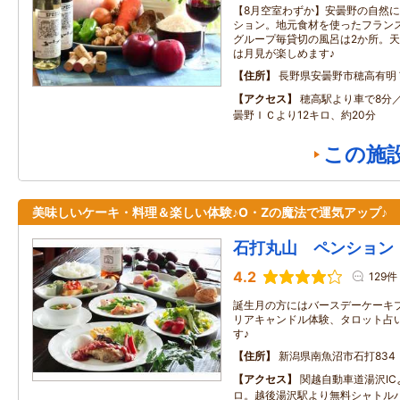
【8月空室わずか】安曇野の自然
ション。地元食材を使ったフラン
グループ毎貸切の風呂は2か所。
は月見が楽しめます♪
住所
長野県安曇野市穂高有明
アクセス
穂高駅より車で8分
曇野ＩＣより12キロ、約20分
この施
美味しいケーキ・料理＆楽しい体験♪O・Zの魔法で運気アップ♪
石打丸山 ペンション
4.2
129件
誕生月の方にはバースデーケーキ
リアキャンドル体験、タロット占
す♪
住所
新潟県南魚沼市石打834
アクセス
関越自動車道湯沢IC
ロ。越後湯沢駅より無料シャトル