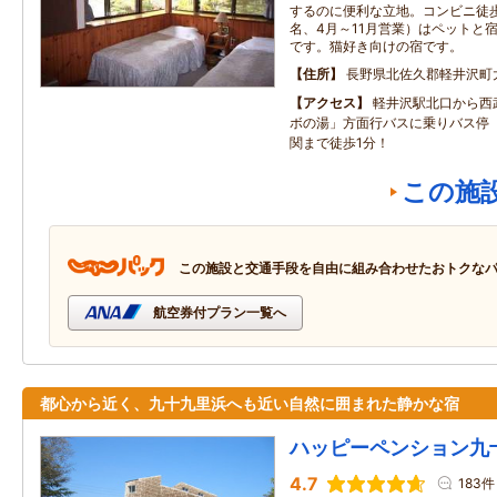
するのに便利な立地。コンビニ徒歩
名、4月～11月営業）はペットと
です。猫好き向けの宿です。
住所
長野県北佐久郡軽井沢町
アクセス
軽井沢駅北口から西
ボの湯」方面行バスに乗りバス停
関まで徒歩1分！
この施
この施設と交通手段を自由に組み合わせたおトクな
航空券付プラン一覧へ
都心から近く、九十九里浜へも近い自然に囲まれた静かな宿
ハッピーペンション九
4.7
183件