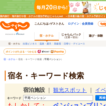
国内旅行・海外旅行や宿・ホテルの宿泊予約はじゃらんnet ～日本最大級の宿・ホテル予約サイト
こんにちは♪ゲストさん
ログイン
会員登録
じゃらんパック
宿・ホテル
遊び・体験
（交通＋宿泊）
宿・ホテル
出張ビジネス
温泉・露天
高級宿
日帰り・デイユース
ポイントがたまる・つかえる
宿・ホテル
> 宿名・キーワード検索（
平尾ペンション
）
宿名・キーワード検索
宿泊施設
｜
観光スポット
｜
イ
キーワード
もしかして：
ペンションプリン