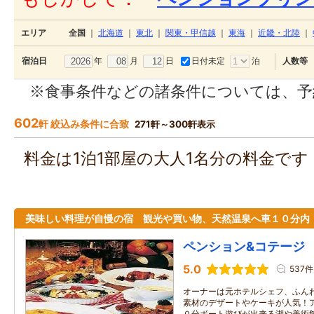
エリア
全国
｜
北海道
｜
東北
｜
関東・甲信越
｜
東海
｜
近畿・北陸
｜
年
月
日
日付未定
泊
宿泊日
人数等
※食事条件などの諸条件については、予
602
軒 絞込み条件に合致
271軒～300軒表示
料金は1泊1部屋の大人1名分の料金で
美味しい料理が自慢の宿 観光や買い物、天然温泉へ車１０分内
ペンション&コテージ
5.0
537件
オーナーは元ホテルシェフ、ふん
素材のデザートやケーキが人気！
０分ボート遊びが出来る湖や美術