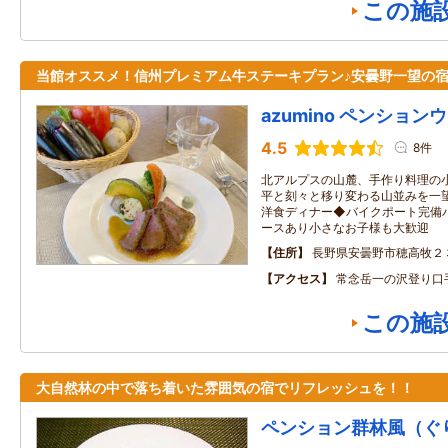
この施
当館オススメ！信州プレミアム牛ステーキプラン♪安曇野一望の
azumino ペンション
4.5
8件
北アルプスの山麓、手作り料理の
平と刻々と移り変わる山並みを一
洋食ディナー◆バイクポート完備
ースあり小さなお子様も大歓迎
住所
長野県安曇野市穂高牧２
アクセス
常念岳一の沢登り口
この施
大自然林の中で落ち着いた雰囲気の宿でリフレッシュを！！
ペンション群林風（ぐ