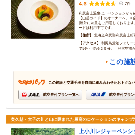
4.6
7件
利尻富士温泉は、ペンションから徒
【山岳ガイド】のオーナーへ。 ※
(屋外に灰皿をご用意しております
ードは利用不可です。
住所
北海道利尻郡利尻富士町
アクセス
利尻島鴛泊フェリー
で5分・ 徒歩２５分。 利尻空港
この施
この施設と交通手段を自由に組み合わせたおトクな
航空券付プラン一覧へ
航空券付プラン
奥久慈・大子の川と山に囲まれた最高のロケーションのキャンプ
上小川レジャーペンシ