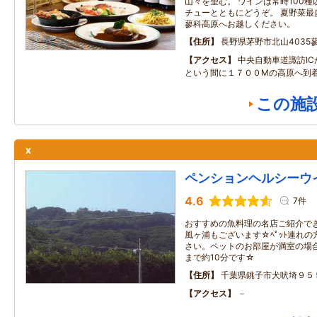
山々を望む。 ワインは常時100
チューとともにどうぞ。 夏野菜最
蓼科高原へお越しください。
住所
長野県茅野市北山4035
アクセス
中央自動車道諏訪I
という間に１７００Mの高原へ到
この施
x
ペンションヘルシーウ
4.6
7件
おすすめの魚料理の名店ご紹介で
風ヶ浦もございます☆ﾍﾟｯﾄ連れ
さい。ペットのお部屋が満室の場
まで約10分です☆
住所
千葉県銚子市犬吠埼９５
アクセス
－