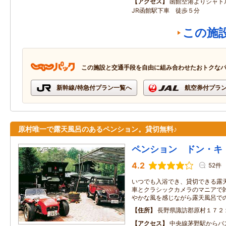
アクセス
函館空港よりシャ
JR函館駅下車 徒歩５分
この施
この施設と交通手段を自由に組み合わせたおトクな
新幹線/特急付プラン一覧へ
航空券付プラ
原村唯一で露天風呂のあるペンション。貸切無料♪
ペンション ドン・キ
4.2
52件
いつでも入浴でき、貸切できる露
車とクラシックカメラのマニアで雑
やかな風を感じながら露天風呂で
住所
長野県諏訪郡原村１７２
アクセス
中央線茅野駅からバ