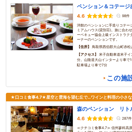
ペンション＆コテージ
4.6
98件
洋館のペンションに手造りコテー
ミアムハウス(貸別荘)。旅に合わ
ーベキュー協会上級インストラク
ーナーのペンションです。
住所
鳥取県西伯郡大山町赤松
アクセス
米子自動車道米子イ
分。山陰道大山インターより車で1
駐車場より車で7分
この施
★口コミ食事4.7★星空と雲海を望む丘で…ワインと料理の小さ
森のペンション リト
4.6
287件
≪クチコミ食事4.7≫ 信州蓼科