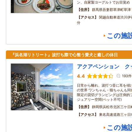
ン、自家製ヨーグルトでお目覚め
住所
群馬県吾妻郡草津町草津
アクセス
関越自動車道渋川伊
分
この施
『浜名湖リトリート』波打ち際で心整う愛犬と癒しの休日
アクアペンション ク
4.4
193件
日常から離れ、波打つ音に耳を傾
の世界 ワンちゃん・猫ちゃんも同
限定の貸切グランピングは圧倒的
ジュアリー空間(ペット不可)
住所
静岡県浜松市北区三ケ日
アクセス
東名高速道路三ヶ日I
この施