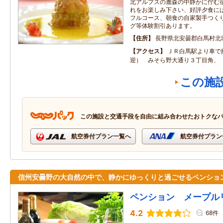
北アルプスの麓森の中静かに佇む
れをお楽しみ下さい、好評夕食に
フルコース、朝食の自家製手つく
グ等体験割引あります。
住所
長野県北安曇郡白馬村北
アクセス
ＪＲ白馬駅より車で
迎） みそら野大通り３丁目角、
この施
この施設と交通手段を自由に組み合わせたおトクな
航空券付プラン一覧へ
航空券付プラン
信州安曇野の大自然の中で、静かにゆっくりと過ごせるペンショ
ペンション メープル
4.2
68件