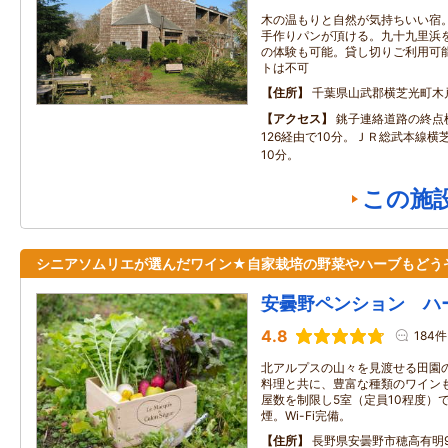
木の温もりと自然が気持ちいい宿
手作りパンが頂ける。九十九里浜
の体験も可能。貸し切りご利用可
トは不可
住所
千葉県山武郡横芝光町木戸8
アクセス
銚子連絡道路の終点
126経由で10分。ＪＲ総武本線横
10分。
この施
シニアソムリエが選んだワイン★自家栽培の野菜やハーブもどう
安曇野ペンション ハ
4.8
184件
北アルプスの山々を見渡せる田園
料理と共に、豊富な種類のワイン
屋数を制限し5室（定員10程度）
煙。Wi-Fi完備。
住所
長野県安曇野市穂高有明9