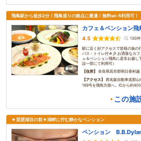
飛鳥駅から徒歩2分！飛鳥巡りの拠点に最適！無料wi-fi利用可！
カフェ＆ペンション飛
4.5
130件
駅に近く好アクセスで皆様の旅の
バス・トイレ付☆彡 お洒落なカ
ェ＆ペンション飛鳥に是非お越し下さ
設一部にて利用可）
住所
奈良県高市郡明日香村越
アクセス
西名阪自動車道郡山I
169号を飛鳥方面へ。ICから約40
この施
★琵琶湖目の前★湖畔に佇む静かなペンション
ペンション B.B.Dyla