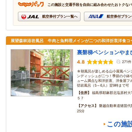
この施設と交通手段を自由に組み合わせたおトクな
航空券付プラン一覧へ
航空券付プラン
展望森林浴岩風呂 牛肉と魚料理メインが二つの和洋折衷洋食コ
裏磐梯ペンションやま
4.8
271件
☆朝風呂が楽しめる山小屋風ペン
ンディッシュが二つ！季節の小鉢
ューム満点な和洋折衷、洋食屋フ
切岩風呂（5～6人）翌9時まで可
住所
福島県耶麻郡北塩原村大
５７
アクセス
磐越自動車道猪苗代
25分
この施