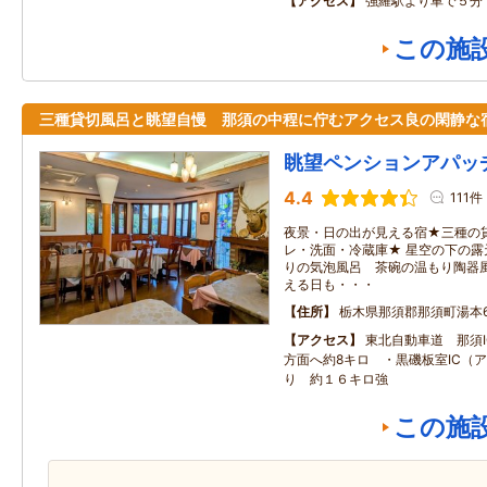
アクセス
強羅駅より車で５分
この施
三種貸切風呂と眺望自慢 那須の中程に佇むアクセス良の閑静
眺望ペンションアパッ
4.4
111件
夜景・日の出が見える宿★三種の
レ・洗面・冷蔵庫★ 星空の下の
りの気泡風呂 茶碗の温もり陶器風
える日も・・・
住所
栃木県那須郡那須町湯本6
アクセス
東北自動車道 那須
方面へ約8キロ ・黒磯板室IC（
り 約１６キロ強
この施