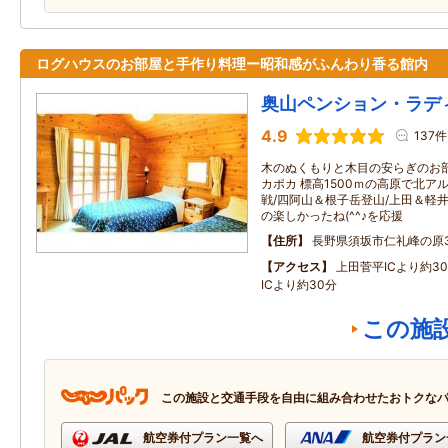
ログハウスのお部屋と手作り料理ー昭和感がふんわり香る館内
奥山ペンション・ラデ
4.9
137件
木のぬくもりと木目の安らぎのお
カポカ 標高1500ｍの高原で北
戦/四阿山＆根子岳登山/上田＆軽井
の楽しかったね(^^♪を応援
住所
長野県須坂市仁礼峰の原31
アクセス
上田菅平ICより約3
ICより約30分
この施
この施設と交通手段を自由に組み合わせたおトクな
航空券付プラン一覧へ
航空券付プラン