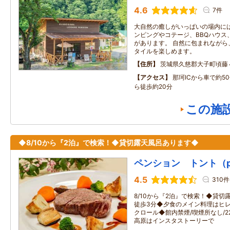
4.6
7件
大自然の癒しがいっぱいの場内に
ンピングやコテージ、BBQハウス
があります。 自然に包まれながら
タイルを楽しめます。
住所
茨城県久慈郡大子町頃藤
アクセス
那珂ICから車で約5
ら徒歩約20分
この施
◆8/10から『2泊』で検索！◆貸切露天風呂あります◆
ペンション トント（pens
4.5
310件
8/10から『2泊』で検索！◆貸
徒歩3分◆夕食のメイン料理はヒレ
クロール◆館内禁煙/喫煙所なし/
高原はインスタストーリーで