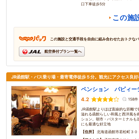
口下車徒歩5分
この施
この施設と交通手段を自由に組み合わせたおトクな
航空券付プラン一覧へ
JR函館駅・バス乗り場・最寄電停徒歩５分。観光にアクセス良好
ペンション パピィー
4.2
158件
JR函館駅よりほぼ直線的な距離で
溢れる函館らしい和風と西洋風を
ション。朝市・バスターミナルも
にも最適な好立地
住所
北海道函館市若松町３０