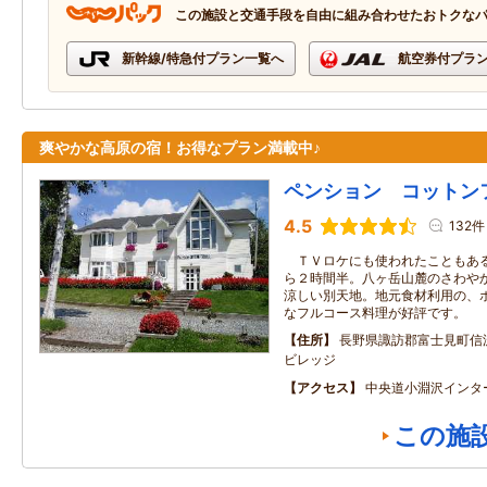
この施設と交通手段を自由に組み合わせたおトクな
新幹線/特急付プラン一覧へ
航空券付プラ
爽やかな高原の宿！お得なプラン満載中♪
ペンション コットン
4.5
132件
ＴＶロケにも使われたこともある
ら２時間半。八ヶ岳山麓のさわや
涼しい別天地。地元食材利用の、
なフルコース料理が好評です。
住所
長野県諏訪郡富士見町信
ビレッジ
アクセス
中央道小淵沢インタ
この施