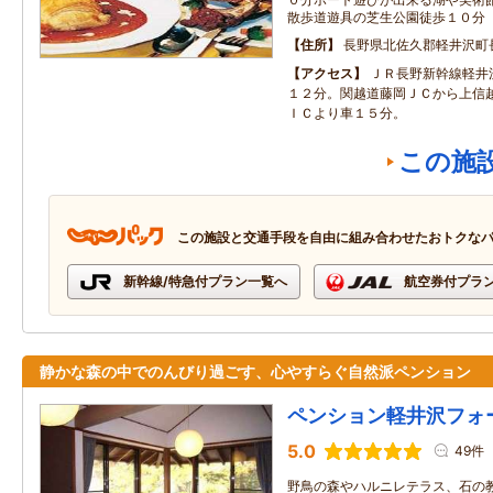
散歩道遊具の芝生公園徒歩１０分
住所
長野県北佐久郡軽井沢町長
アクセス
ＪＲ長野新幹線軽井
１２分。関越道藤岡ＪＣから上信
ＩＣより車１５分。
この施
この施設と交通手段を自由に組み合わせたおトクな
新幹線/特急付プラン一覧へ
航空券付プラ
静かな森の中でのんびり過ごす、心やすらぐ自然派ペンション
ペンション軽井沢フォ
5.0
49件
野鳥の森やハルニレテラス、石の