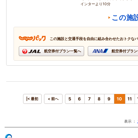
インターより10分
この施
この施設と交通手段を自由に組み合わせたおトクな
航空券付プラン一覧へ
航空券付プラン
5
6
7
8
9
10
11
|< 最初
< 前へ
表示 ：