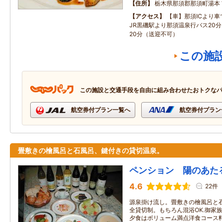
住所
栃木県那須郡那須町湯本
アクセス
【車】那須ICより車
JR黒磯駅より那須温泉行バス20
20分（送迎不可）
この施
この施設と交通手段を自由に組み合わせたおトクな
航空券付プラン一覧へ
航空券付プラン
畳敷きの檜風呂と石風呂、鍵付きの貸切温泉。
ペンション 陽のあた
4.6
22件
源泉掛け流し。畳敷きの檜風呂と
全貸切制。もちろん混浴OK.御家
夕食はボリューム満点洋食コース