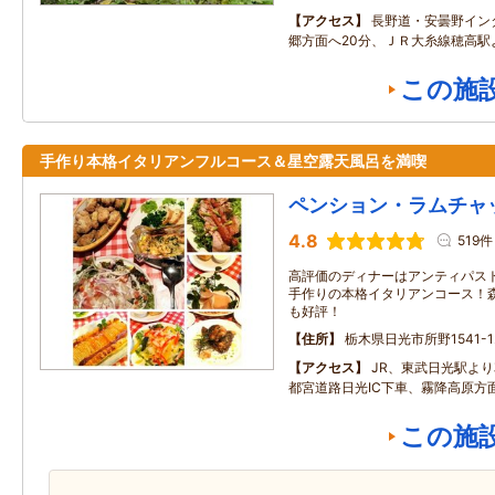
アクセス
長野道・安曇野イン
郷方面へ20分、ＪＲ大糸線穂高駅
この施
手作り本格イタリアンフルコース＆星空露天風呂を満喫
ペンション・ラムチャ
4.8
519件
高評価のディナーはアンティパス
手作りの本格イタリアンコース！
も好評！
住所
栃木県日光市所野1541-1
アクセス
JR、東武日光駅より
都宮道路日光IC下車、霧降高原方面
この施