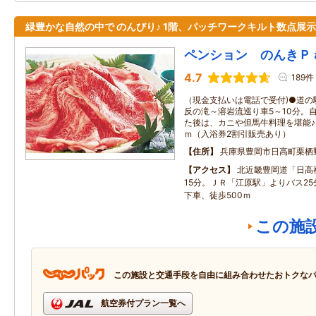
緑豊かな自然の中で のんびり♪ 1階、パッチワークキルト数点展示
ペンション のんきＰ
4.7
189件
（現金支払いは電話で受付)●道の
反の滝～溶岩流巡り車5～10分。
た後は、カニや但馬牛料理を堪能♪
ｍ（入浴券2割引販売あり）
住所
兵庫県豊岡市日高町栗栖
アクセス
北近畿豊岡道「日高
15分。ＪＲ「江原駅」よりバス2
下車、徒歩500ｍ
この施
この施設と交通手段を自由に組み合わせたおトクな
航空券付プラン一覧へ