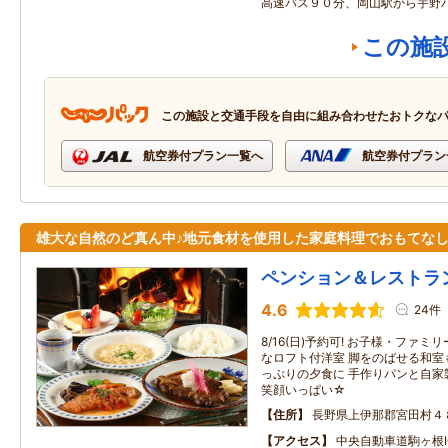
高速バス９０分、岡山駅から宇
この施
この施設と交通手段を自由に組み合わせたおトクな
航空券付プラン一覧へ
航空券付プラン
雄大な自然のど真ん中♪地元食材を使用した家庭料理でおもてなし
ペンション＆レストラ
4.6
24件
8/16(日)予約可! お子様・ファ
なロフト付洋室 脚をのばせる和室
っぷりの夕食に 手作りパンと自家
笑顔いっぱい☆
住所
長野県上伊那郡宮田村４
アクセス
中央自動車道駒ヶ根I