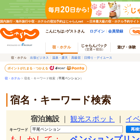
国内旅行・海外旅行や宿・ホテルの宿泊予約はじゃらんnet ～日本最大級の宿・ホテル予約サイト
こんにちは♪ゲストさん
ログイン
会員登録
じゃらんパック
宿・ホテル
遊び・体験
（交通＋宿泊）
宿・ホテル
出張ビジネス
温泉・露天
高級宿
日帰り・デイユース
ポイントがたまる・つかえる
宿・ホテル
> 宿名・キーワード検索（
平尾ペンション
）
宿名・キーワード検索
宿泊施設
｜
観光スポット
｜
イ
キーワード
もしかして：
ペンションプリン