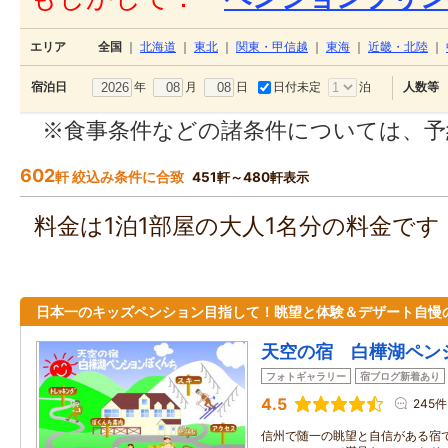
エリア
全国
｜
北海道
｜
東北
｜
関東・甲信越
｜
東海
｜
近畿・北陸
｜
年
月
日
日付未定
泊
宿泊日
人数等
※食事条件などの諸条件については、予
602
軒 絞込み条件に合致
451軒～480軒表示
料金は1泊1部屋の大人1名分の料金で
日本一のキッズペンション目指して！眺望と体験＆デザート自慢
天空の宿 白樺湖ペン
フォトギャラリー
宿ブログ新着あり
4.5
245件
信州で随一の眺望と自信がある宿で