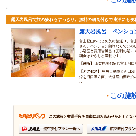
露天岩風呂で旅の疲れもすっきり。無料の朝食付きで連泊にも便
露天岩風呂 ペンショ
富士登山をはじめ美術館巡り、富
さん。ペンション蘭峰ならではの
い浴室と露店岩風呂（光明の湯）
朝食はやさしさ満載です。
住所
山梨県南都留郡富士河口
アクセス
中央自動車道河口湖Ｉ
線を河口湖方面、大橋経由湖畔沿
へ
この施
この施設と交通手段を自由に組み合わせたおトクな
航空券付プラン一覧へ
航空券付プラン