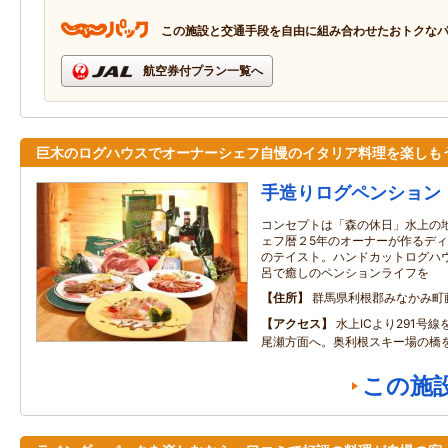
この施設と交通手段を自由に組み合わせたおトクな
航空券付プラン一覧へ
巨木のログハウスでオーナーシェフ自慢のイタリア料理を楽しも
手造りログペンション
コンセプトは「森の休日」水上の
ェフ暦２5年のオーナーが作るデ
のテイスト。ハンドカットログハ
呂で癒しのペンションライフを
住所
群馬県利根郡みなかみ町藤
アクセス
水上ICより291号
尾瀬方面へ。奥利根スキー場の橋
この施