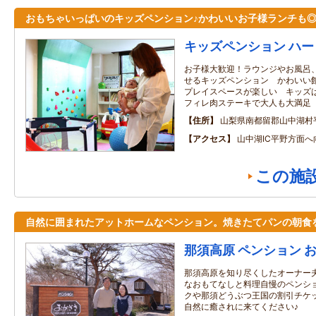
おもちゃいっぱいのキッズペンション♪かわいいお子様ランチも
キッズペンション ハ
お子様大歓迎！ラウンジやお風呂
せるキッズペンション かわいい
プレイスペースが楽しい キッズ
フィレ肉ステーキで大人も大満足
住所
山梨県南都留郡山中湖村
アクセス
山中湖IC平野方面
この施
自然に囲まれたアットホームなペンション。焼きたてパンの朝食
那須高原 ペンション 
那須高原を知り尽くしたオーナー
なおもてなしと料理自慢のペンシ
クや那須どうぶつ王国の割引チケ
自然に癒されに来てください♪