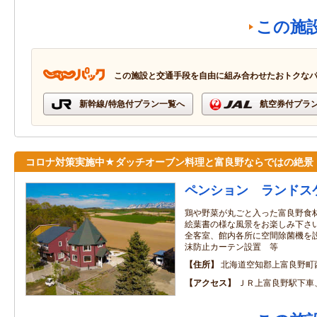
この施
この施設と交通手段を自由に組み合わせたおトクな
新幹線/特急付プラン一覧へ
航空券付プラ
コロナ対策実施中★ダッチオーブン料理と富良野ならではの絶景
ペンション ランドス
鶏や野菜が丸ごと入った富良野食
絵葉書の様な風景をお楽しみ下さい
全客室、館内各所に空間除菌機を設
沫防止カーテン設置 等
住所
北海道空知郡上富良野町
アクセス
ＪＲ上富良野駅下車