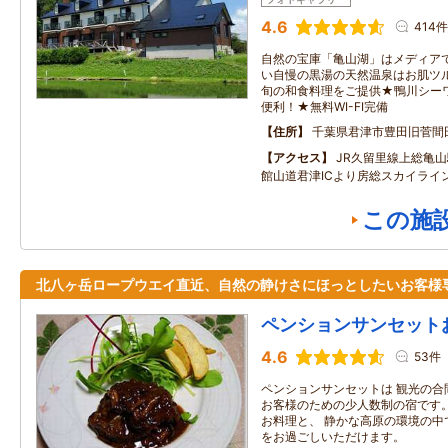
4.6
414件
自然の宝庫「亀山湖」はメディア
い自慢の黒湯の天然温泉はお肌ツ
旬の和食料理をご提供★鴨川シー
便利！★無料WI-FI完備
住所
千葉県君津市豊田旧菅間
アクセス
JR久留里線上総亀山
館山道君津ICより房総スカイライ
この施
北八ヶ岳ロープウエイ直近、自然の静けさにほっとしたいお客様
ペンションサンセット
4.6
53件
ペンションサンセットは 観光の合
お客様のための少人数制の宿です。
お料理と、 静かな高原の環境の中
をお過ごしいただけます。