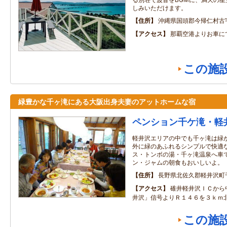
しみいただけます。
住所
沖縄県国頭郡今帰仁村古
アクセス
那覇空港よりお車に
この施
緑豊かな千ヶ滝にある大阪出身夫妻のアットホームな宿
ペンション千ケ滝・軽
軽井沢エリアの中でも千ヶ滝は緑
外に緑のあふれるシンプルで快適
ス・トンボの湯・千ヶ滝温泉へ車
ン・ジャムの朝食もおいしいよ。
住所
長野県北佐久郡軽井沢町千
アクセス
碓井軽井沢ＩＣから
井沢」信号よりＲ１４６を３ｋｍ
この施