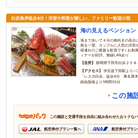
白浜海岸徒歩4分！洋室や和室が嬉しい、ファミリー歓迎の宿
海の見えるペンション
海まで歩いて４分の南向きの高台
島を一望。カップルに人気の洋室
様連れのご家族も歓迎です♪ お刺
ィナーが好評。無線LANあり
住所
静岡県下田市白浜２５８
アクセス
伊豆急下田駅よりバ
「レスポ白浜」徒歩4分 東名厚
経由熱海より1時間30分
この施
この施設と交通手段を自由に組み合わせたおトクな
航空券付プラン一覧へ
航空券付プラン