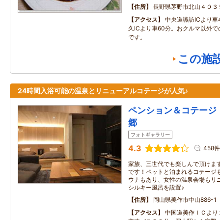
住所
長野県茅野市北山４０３
アクセス
中央道諏訪ICより車
久ICより車60分。おクルマ以外
です。
この施
24時間入浴可能の温泉とリニューアルコテージが人気♪
ペンション＆コテージ
郷
フォトギャラリー
4.3
458件
家族、三世代でも楽しんで頂けま
です！ペットと泊まれるコテージ
ウナもあり、女性の温泉会場もリ
シルキー風呂を設置♪
住所
岡山県美作市中山886-1
アクセス
中国道美作ＩＣより