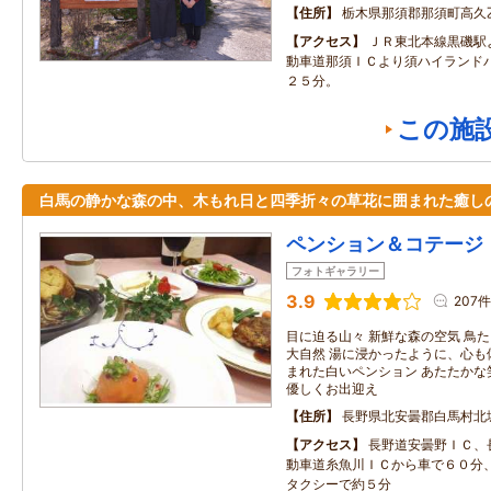
住所
栃木県那須郡那須町高久
アクセス
ＪＲ東北本線黒磯駅
動車道那須ＩＣより須ハイランド
２５分。
この施
白馬の静かな森の中、木もれ日と四季折々の草花に囲まれた癒し
ペンション＆コテージ
フォトギャラリー
3.9
207件
目に迫る山々 新鮮な森の空気 鳥た
大自然 湯に浸かったように、心も
まれた白いペンション あたたかな
優しくお出迎え
住所
長野県北安曇郡白馬村北
アクセス
長野道安曇野ＩＣ、
動車道糸魚川ＩＣから車で６０分
タクシーで約５分