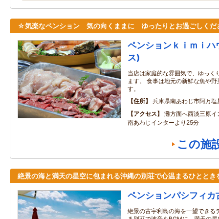
☆気楽なペンション 気の向くままに ゆったりとお過ごしくだ
ペンションｋｉｍｉハ
ス)
当店は家庭的な雰囲気で、ゆっく
ます。 食事は地元の新鮮な魚や野
す。
住所
兵庫県南あわじ市阿万塩
アクセス
灘方面へ西淡三原イン
南あわじインターより25分
この施
絶景の海と満天の星空に包まれる沖縄の別荘で心温まるひととき
ペンションパシフィカ
絶景の古宇利島の海を一望できる
る別荘で波音をBGMに、満天の星