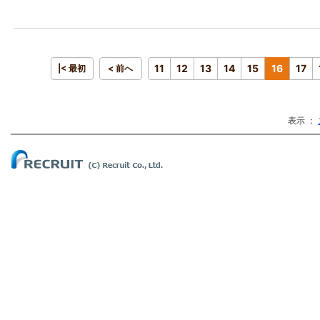
11
12
13
14
15
16
17
|< 最初
< 前へ
表示 ：