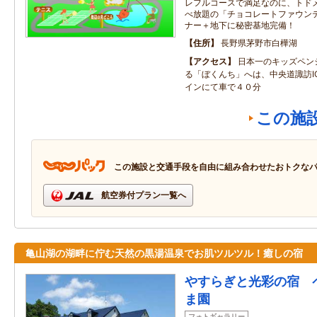
レフルコースで満足なのに、トド
べ放題の「チョコレートファウンテ
ナー＋地下に秘密基地完備！
住所
長野県茅野市白樺湖
アクセス
日本一のキッズペン
る「ぼくんち」へは、中央道諏訪I
インにて車で４０分
この施
この施設と交通手段を自由に組み合わせたおトクな
航空券付プラン一覧へ
亀山湖の湖畔に佇む天然の黒湯温泉でお肌ツルツル！癒しの宿
やすらぎと光彩の宿 
ま園
フォトギャラリー