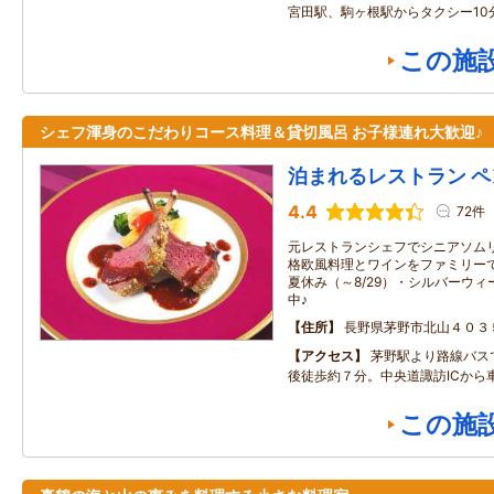
宮田駅、駒ヶ根駅からタクシー10
この施
シェフ渾身のこだわりコース料理＆貸切風呂 お子様連れ大歓迎♪
泊まれるレストラン 
4.4
72件
元レストランシェフでシニアソム
格欧風料理とワインをファミリーで
夏休み（～8/29）・シルバーウィー
中♪
住所
長野県茅野市北山４０３
アクセス
茅野駅より路線バス
後徒歩約７分。中央道諏訪ICから
この施