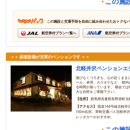
この施
この施設と交通手段を自由に組み合わせたおトクな
航空券付プラン一覧へ
航空券付プラン
＞＞ 娯楽設備が充実のペンションです ＜＜
北軽井沢ペンションエ
遊びもくつろぎも、心の赴くままに
ール、卓球、カラオケなど、 館内
る時間が揃っています。 都会では
大な自然をご堪能下さい。
住所
群馬県吾妻郡長野原町北
アクセス
国道146号線北軽井
150m右折。草軽交通バス北軽井
レンタカーがおすすめ。
この施