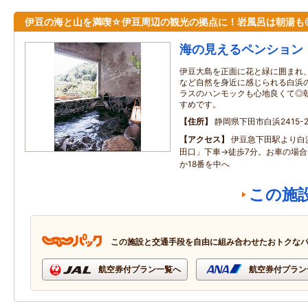
伊豆の海と山を満喫☆伊豆周辺の観光の拠点に！岩風呂は朝湯も
海の見えるペンション
伊豆大島を正面に花と緑に囲まれ
など自然を身近に感じられる白浜
ラスのハンモックも心地良くて◎
すめです。
住所
静岡県下田市白浜2415-
アクセス
伊豆急下田駅より白
田口」下車→徒歩7分。お車の場合、
か18番を中へ
この施
この施設と交通手段を自由に組み合わせたおトクな
航空券付プラン一覧へ
航空券付プラン