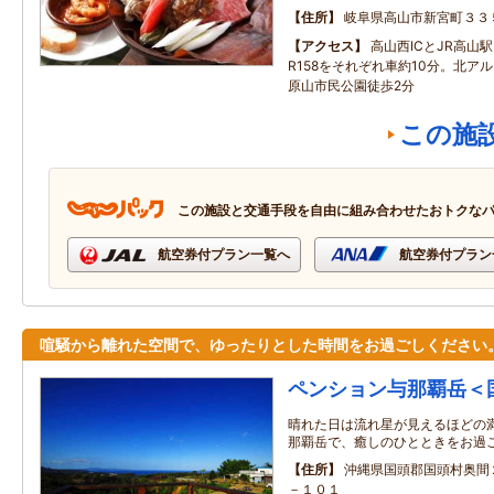
住所
岐阜県高山市新宮町３３
アクセス
高山西ICとJR高山
R158をそれぞれ車約10分。北ア
原山市民公園徒歩2分
この施
この施設と交通手段を自由に組み合わせたおトクな
航空券付プラン一覧へ
航空券付プラン
喧騒から離れた空間で、ゆったりとした時間をお過ごしください
ペンション与那覇岳＜
晴れた日は流れ星が見えるほどの
那覇岳で、癒しのひとときをお過
住所
沖縄県国頭郡国頭村奥間
－１０１