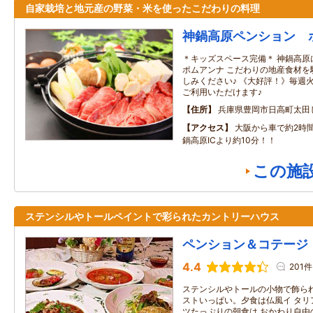
自家栽培と地元産の野菜・米を使ったこだわりの料理
神鍋高原ペンション 
＊キッズスペース完備＊ 神鍋高原
ポムアンナ こだわりの地産食材を
しみください♪ 《大好評！》毎週
ご利用いただけます♪
住所
兵庫県豊岡市日高町太田しわ
アクセス
大阪から車で約2時
鍋高原ICより約10分！！
この施
ステンシルやトールペイントで彩られたカントリーハウス
ペンション＆コテージ
4.4
201件
ステンシルやトールの小物で飾られ
ストいっぱい。夕食は仏風イ タリ
ツたっぷりの朝食は おかわり自由