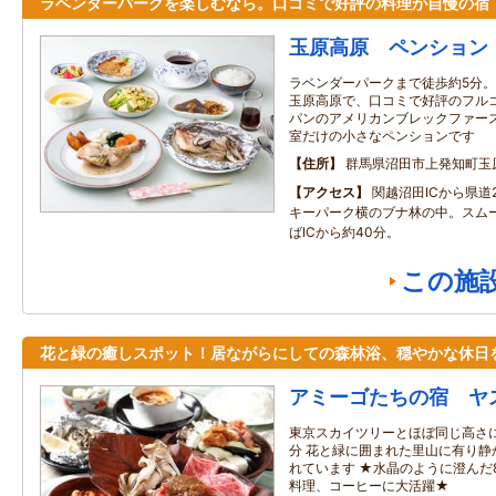
ラベンダーパークを楽しむなら。口コミで好評の料理が自慢の宿
玉原高原 ペンション
ラベンダーパークまで徒歩約5分。
玉原高原で、口コミで好評のフル
パンのアメリカンブレックファー
室だけの小さなペンションです
住所
群馬県沼田市上発知町玉原
アクセス
関越沼田ICから県道
キーパーク横のブナ林の中。スム
ばICから約40分。
この施
花と緑の癒しスポット！居ながらにしての森林浴、穏やかな休日
アミーゴたちの宿 ヤ
東京スカイツリーとほぼ同じ高さに
分 花と緑に囲まれた里山に有り静
れています ★水晶のように澄んだ
料理、コーヒーに大活躍★