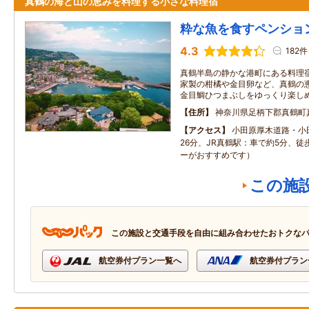
真鶴の海と山の恵みを料理する小さな料理宿
粋な魚を食すペンショ
4.3
182件
真鶴半島の静かな港町にある料理
家製の柑橘や金目卵など、真鶴の
金目鯛ひつまぶしをゆっくり楽し
住所
神奈川県足柄下郡真鶴町真鶴
アクセス
小田原厚木道路・小
26分、JR真鶴駅：車で約5分、徒
ーがおすすめです）
この施
この施設と交通手段を自由に組み合わせたおトクな
航空券付プラン一覧へ
航空券付プラン