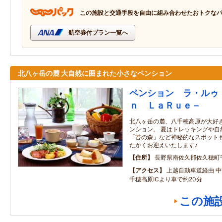
この施設と交通手段を自由に組み合わせたおトクな
航空券付プラン一覧へ
北八ヶ岳の麓 大自然に囲まれた小さなペンション
ペンション ラ・ルゥ
ｎ ＬａＲｕｅ－
北八ヶ岳の麓、八千穂高原が大好
ンション。 夏はトレッキングや自
「苔の森」など神秘的なスポット
たかくお迎えいたします♪
住所
長野県南佐久郡佐久穂町
アクセス
上越自動車道経由 
千穂高原ICより車で約20分
この施