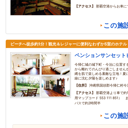
アクセス
那覇空港からお車に
この施
ビーチへ徒歩約1分！観光＆レジャーに便利なわずか5室のホテル
ペンションサンセット
今帰仁城の城下町・今泊に位置す
から離れてのんびり過ごしません
縄を肌で楽しめる素敵な立地！夏
線に沈む夕陽を楽しめます♪
住所
沖縄県国頭郡今帰仁村今
アクセス
那覇空港より車で約1
用マップコード 553 111 851
バスで約2時間半
この施