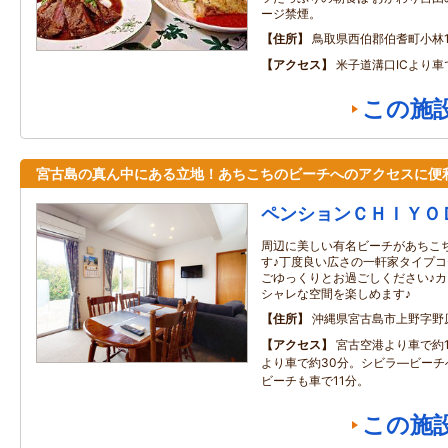
ージ禁煙。
住所
鳥取県西伯郡伯耆町小林12
アクセス
米子道溝口ICより車
この施
宮古島の真ん中にある立地！あちこちのビーチへのアクセスに便
ペンションＣＨＩＹＯ
周辺に美しい有名ビーチがあちこ
す♪丁度良い広さの一軒家タイプ
ごゆっくりとお過ごしください♪
シャレな空間を楽しめます♪
住所
沖縄県宮古島市上野字野
アクセス
宮古空港より車で約
より車で約30分。シビラ―ビーチ
ビーチも車で11分。
この施