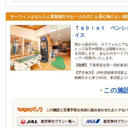
サーフィンはもちろん家族旅行やお一人の方にも居心地のよい場
Ｔａｂｉｓｔ ペンシ
イス
海から徒歩3分。カリフォルニア
とって自宅や職場とは隔離された
を目指します。 あなたのサードプ
ッフ一同努力いたします。
住所
千葉県長生郡一宮町東浪
アクセス
JR外房線東浪見駅よ
鶴舞ICから車で40分、東京駅より
この施
この施設と交通手段を自由に組み合わせたおトクな
航空券付プラン一覧へ
航空券付プラン