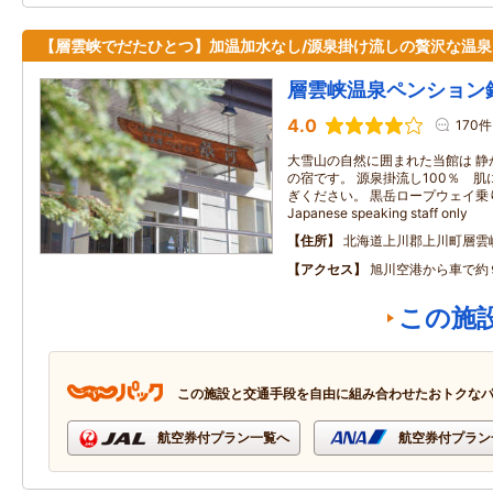
【層雲峡でだたひとつ】加温加水なし/源泉掛け流しの贅沢な温泉
層雲峡温泉ペンション
4.0
170件
大雪山の自然に囲まれた当館は 静
の宿です。 源泉掛流し100％ 
ぎください。 黒岳ロープウェイ乗
Japanese speaking staff only
住所
北海道上川郡上川町層雲
アクセス
旭川空港から車で約
この施
この施設と交通手段を自由に組み合わせたおトクな
航空券付プラン一覧へ
航空券付プラン