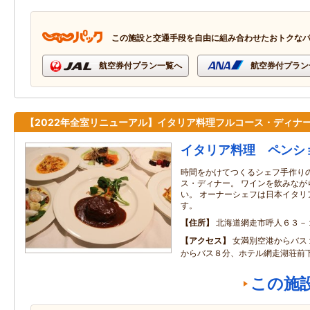
この施設と交通手段を自由に組み合わせたおトクな
航空券付プラン一覧へ
航空券付プラン
【2022年全室リニューアル】イタリア料理フルコース・ディナ
イタリア料理 ペンシ
時間をかけてつくるシェフ手作り
ス・ディナー。 ワインを飲みなが
い。 オーナーシェフは日本イタリ
す。
住所
北海道網走市呼人６３－
アクセス
女満別空港からバス
からバス８分、ホテル網走湖荘前
この施