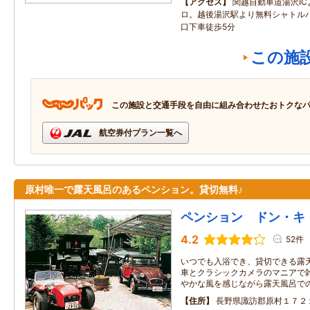
アクセス
関越自動車道湯沢IC
ロ。越後湯沢駅より無料シャトル
口下車徒歩5分
この施
この施設と交通手段を自由に組み合わせたおトクな
航空券付プラン一覧へ
原村唯一で露天風呂のあるペンション。貸切無料♪
ペンション ドン・キ
4.2
52件
いつでも入浴でき、貸切できる露
車とクラシックカメラのマニアで雑
やかな風を感じながら露天風呂で
住所
長野県諏訪郡原村１７２