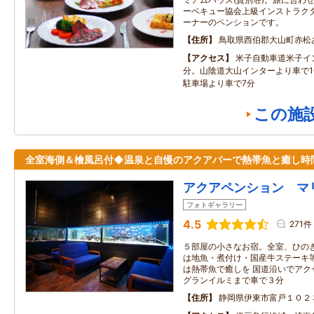
ーベキュー協会上級インストラク
ーナーのペンションです。
住所
鳥取県西伯郡大山町赤松
アクセス
米子自動車道米子イ
分。山陰道大山インターより車で1
駐車場より車で7分
この施
全室海側＆檜風呂付◆温泉と自慢のアクアバーで熱帯魚と癒し時
アクアペンション マ
フォトギャラリー
4.5
271件
５部屋の小さなお宿。全室、ひのき
は地魚・煮付け・国産牛ステーキ
は熱帯魚で癒しを 国道沿いでアク
グランイルミまで車で３分
住所
静岡県伊東市富戸１０２