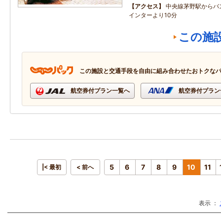
アクセス
中央線茅野駅からバ
インターより10分
この施
この施設と交通手段を自由に組み合わせたおトクな
航空券付プラン一覧へ
航空券付プラン
5
6
7
8
9
10
11
|< 最初
< 前へ
表示 ：