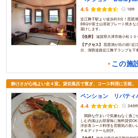
4.5
19件
近江舞子駅より徒歩約3分！琵琶
BBQや富士山溶岩プレート焼きな
届けします。
住所
滋賀県大津市南小松１０
アクセス
琵琶湖が目の前! 近
分、湖西道路近江舞子ランプを下
この施
静けさが心地よい全４室。貸切風呂で寛ぎ、コース料理に舌鼓。
ペンション リバティ
4.4
346
閑静な佇まいで気兼ねなく過ごせ
しむ内湯はお部屋毎に無料貸切O
洋折衷コース料理を雰囲気の良い
チ＆ディナーも好評。