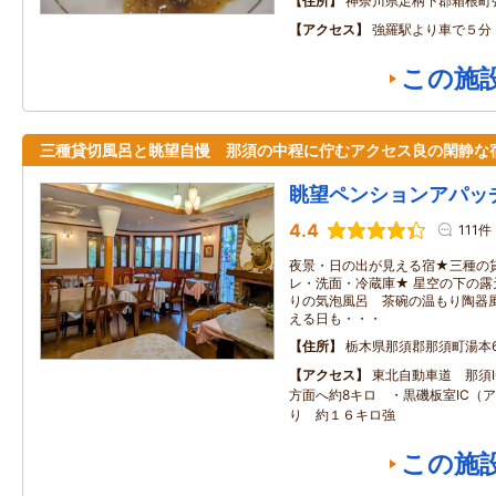
住所
神奈川県足柄下郡箱根町
アクセス
強羅駅より車で５分
この施
三種貸切風呂と眺望自慢 那須の中程に佇むアクセス良の閑静
眺望ペンションアパッ
4.4
111件
夜景・日の出が見える宿★三種の
レ・洗面・冷蔵庫★ 星空の下の
りの気泡風呂 茶碗の温もり陶器風
える日も・・・
住所
栃木県那須郡那須町湯本6
アクセス
東北自動車道 那須
方面へ約8キロ ・黒磯板室IC（
り 約１６キロ強
この施