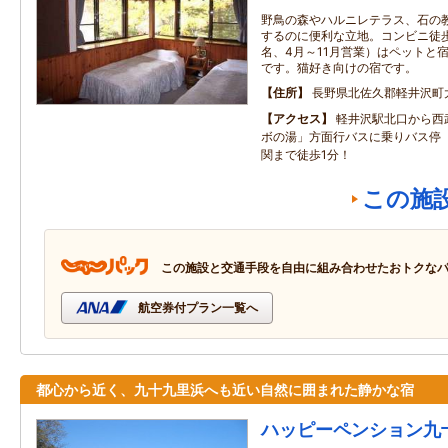
野鳥の森やハルニレテラス、石の
するのに便利な立地。コンビニ徒歩
名、4月～11月営業）はペットと
です。猫好き向けの宿です。
住所
長野県北佐久郡軽井沢町
アクセス
軽井沢駅北口から西
ボの湯」方面行バスに乗りバス停
関まで徒歩1分！
この施
この施設と交通手段を自由に組み合わせたおトクな
航空券付プラン一覧へ
都心から近く、九十九里浜へも近い自然に囲まれた静かな宿
ハッピーペンション九