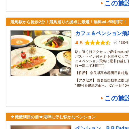
この施
飛鳥駅から徒歩2分！飛鳥巡りの拠点に最適！無料wi-fi利用可！
カフェ＆ペンション飛
4.5
130件
駅に近く好アクセスで皆様の旅の
バス・トイレ付☆彡 お洒落なカ
ェ＆ペンション飛鳥に是非お越し下さ
設一部にて利用可）
住所
奈良県高市郡明日香村越
アクセス
西名阪自動車道郡山I
169号を飛鳥方面へ。ICから約40
この施
★琵琶湖目の前★湖畔に佇む静かなペンション
ペンション B.B.Dyla