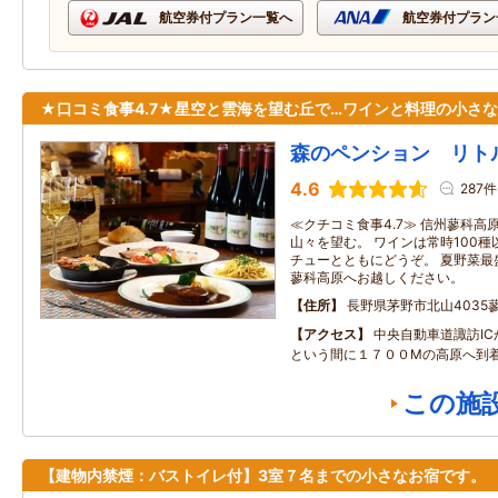
航空券付プラン一覧へ
航空券付プラン
★口コミ食事4.7★星空と雲海を望む丘で…ワインと料理の小さ
森のペンション リト
4.6
287件
≪クチコミ食事4.7≫ 信州蓼科
山々を望む。 ワインは常時100
チューとともにどうぞ。 夏野菜最
蓼科高原へお越しください。
住所
長野県茅野市北山4035
アクセス
中央自動車道諏訪I
という間に１７００Mの高原へ到
この施
【建物内禁煙：バストイレ付】3室７名までの小さなお宿です。