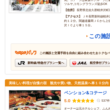
ツルヤ,コモングラウンズ徒歩OK
住所
長野県北佐久郡軽井沢町長倉
アクセス
ＪＲ長野新幹線軽井
約１２分。関越道藤岡ＪＣから上
沢ＩＣより車１５分。
この施
この施設と交通手段を自由に組み合わせたおトクな
新幹線/特急付プラン一覧へ
航空券付プラ
美味しい料理が自慢の宿 観光や買い物、天然温泉へ車１０分内
ペンション&コテージ
5.0
537件
オーナーは元ホテルシェフ、ふん