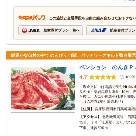
この施設と交通手段を自由に組み合わせたおトクな
航空券付プラン一覧へ
航空券付プラン
緑豊かな自然の中で のんびり♪ 1階、パッチワークキルト数点展示
ペンション のんきＰ
4.7
189件
（現金支払いは電話で受付)●道の
反の滝～溶岩流巡り車5～10分。
た後は、カニや但馬牛料理を堪能♪
ｍ（入浴券2割引販売あり）
住所
兵庫県豊岡市日高町栗栖
アクセス
北近畿豊岡道「日高
15分。ＪＲ「江原駅」よりバス2
下車、徒歩500ｍ