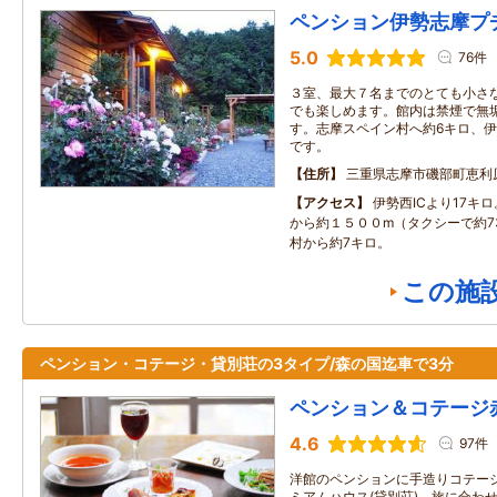
ペンション伊勢志摩プ
5.0
76件
３室、最大７名までのとても小さ
でも楽しめます。館内は禁煙で無
す。志摩スペイン村へ約6キロ、伊
です。
住所
三重県志摩市磯部町恵利
アクセス
伊勢西ICより17キ
から約１５００m（タクシーで約7
村から約7キロ。
この施
ペンション・コテージ・貸別荘の3タイプ/森の国迄車で3分
ペンション＆コテージ
4.6
97件
洋館のペンションに手造りコテー
ミアムハウス(貸別荘)。旅に合わ