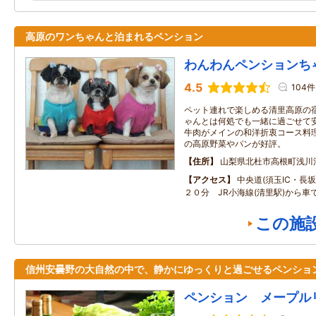
高原のワンちゃんと泊まれるペンション
わんわんペンションち
4.5
104件
ペット連れで楽しめる清里高原の
ゃんとは何処でも一緒に過ごせて
牛肉がメインの和洋折衷コース料
の高原野菜やパンが好評。
住所
山梨県北杜市高根町浅川
アクセス
中央道(須玉IC・長坂I
２０分 JR小海線(清里駅)から車
この施
信州安曇野の大自然の中で、静かにゆっくりと過ごせるペンショ
ペンション メープル