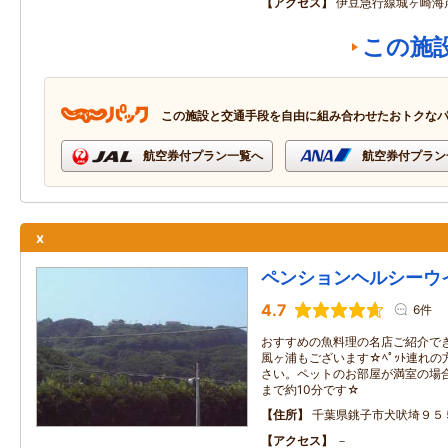
アクセス
伊豆急行線城ヶ崎海
この施
この施設と交通手段を自由に組み合わせたおトクな
航空券付プラン一覧へ
航空券付プラン
x
ペンションヘルシーウ
4.7
6件
おすすめの魚料理の名店ご紹介で
風ヶ浦もございます☆ﾍﾟｯﾄ連れ
さい。ペットのお部屋が満室の場
まで約10分です☆
住所
千葉県銚子市犬吠埼９５
アクセス
－