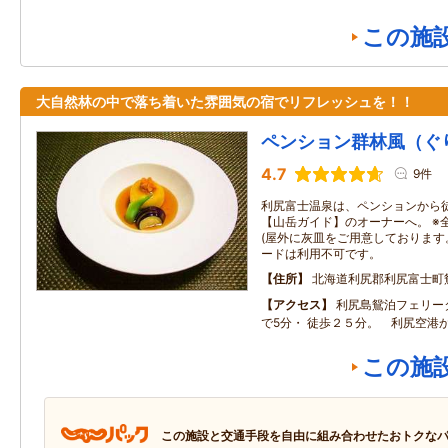
この施
大自然林の中で落ち着いた雰囲気の宿でリフレッシュを！！
ペンション群林風（ぐ
4.7
9件
利尻富士温泉は、ペンションから徒
【山岳ガイド】のオーナーへ。 ※
(屋外に灰皿をご用意しております
ードは利用不可です。
住所
北海道利尻郡利尻富士町
アクセス
利尻島鴛泊フェリー
で5分・ 徒歩２５分。 利尻空港
この施
この施設と交通手段を自由に組み合わせたおトクな