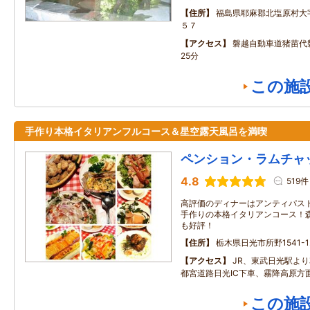
住所
福島県耶麻郡北塩原村大
５７
アクセス
磐越自動車道猪苗代
25分
この施
手作り本格イタリアンフルコース＆星空露天風呂を満喫
ペンション・ラムチャ
4.8
519件
高評価のディナーはアンティパス
手作りの本格イタリアンコース！
も好評！
住所
栃木県日光市所野1541-1
アクセス
JR、東武日光駅より
都宮道路日光IC下車、霧降高原方面
この施