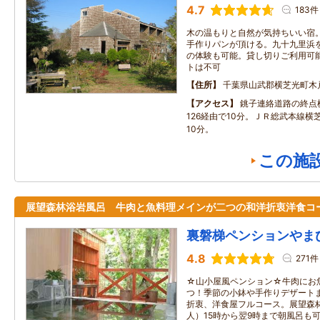
4.7
183件
木の温もりと自然が気持ちいい宿
手作りパンが頂ける。九十九里浜
の体験も可能。貸し切りご利用可
トは不可
住所
千葉県山武郡横芝光町木戸8
アクセス
銚子連絡道路の終点
126経由で10分。ＪＲ総武本線横
10分。
この施
展望森林浴岩風呂 牛肉と魚料理メインが二つの和洋折衷洋食コ
裏磐梯ペンションやま
4.8
271件
☆山小屋風ペンション☆牛肉にお
つ！季節の小鉢や手作りデザート
折衷、洋食屋フルコース。展望森林
人）15時から翌9時まで朝風呂も