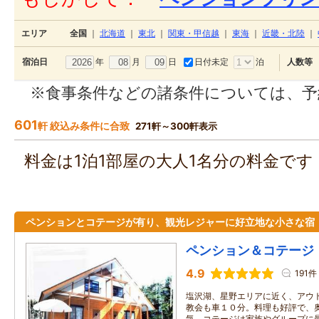
エリア
全国
｜
北海道
｜
東北
｜
関東・甲信越
｜
東海
｜
近畿・北陸
｜
年
月
日
日付未定
泊
宿泊日
人数等
※食事条件などの諸条件については、予
601
軒 絞込み条件に合致
271軒～300軒表示
料金は1泊1部屋の大人1名分の料金で
ペンションとコテージが有り、観光レジャーに好立地な小さな宿
ペンション＆コテージ
4.9
191件
塩沢湖、星野エリアに近く、アウ
教会も車１０分。料理も好評で、
気。コテージは家族やグループに