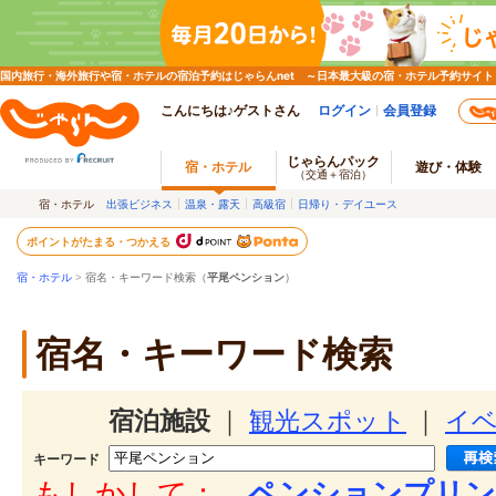
国内旅行・海外旅行や宿・ホテルの宿泊予約はじゃらんnet ～日本最大級の宿・ホテル予約サイト
こんにちは♪ゲストさん
ログイン
会員登録
じゃらんパック
宿・ホテル
遊び・体験
（交通＋宿泊）
宿・ホテル
出張ビジネス
温泉・露天
高級宿
日帰り・デイユース
ポイントがたまる・つかえる
宿・ホテル
> 宿名・キーワード検索（
平尾ペンション
）
宿名・キーワード検索
宿泊施設
｜
観光スポット
｜
イ
キーワード
もしかして：
ペンションプリン