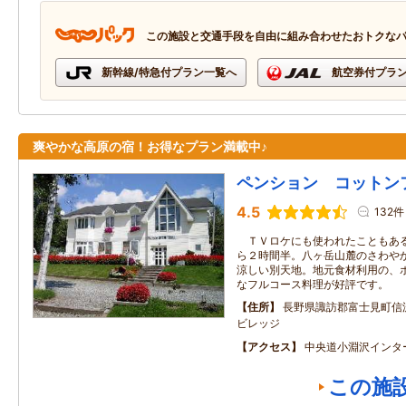
この施設と交通手段を自由に組み合わせたおトクな
新幹線/特急付プラン一覧へ
航空券付プラ
爽やかな高原の宿！お得なプラン満載中♪
ペンション コットン
4.5
132件
ＴＶロケにも使われたこともある
ら２時間半。八ヶ岳山麓のさわや
涼しい別天地。地元食材利用の、
なフルコース料理が好評です。
住所
長野県諏訪郡富士見町信
ビレッジ
アクセス
中央道小淵沢インタ
この施