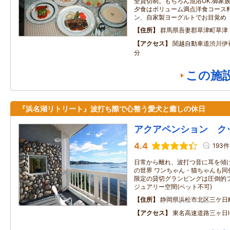
全貸切制。もちろん混浴OK.御家
夕食はボリューム満点洋食コース
ン、自家製ヨーグルトでお目覚め
住所
群馬県吾妻郡草津町草津
アクセス
関越自動車道渋川伊
分
この施
『浜名湖リトリート』波打ち際で心整う愛犬と癒しの休日
アクアペンション ク
4.4
193件
日常から離れ、波打つ音に耳を傾
の世界 ワンちゃん・猫ちゃんも同
限定の貸切グランピングは圧倒的
ジュアリー空間(ペット不可)
住所
静岡県浜松市北区三ケ日
アクセス
東名高速道路三ヶ日I