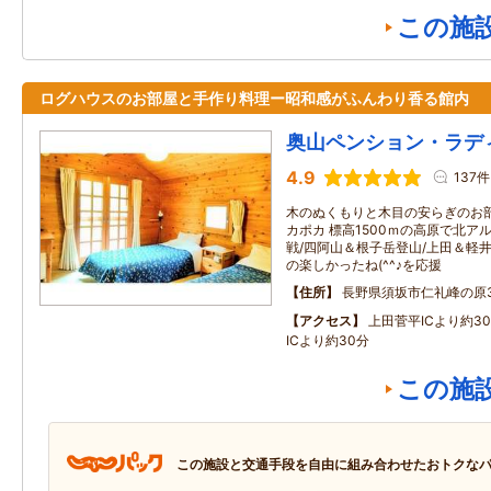
この施
ログハウスのお部屋と手作り料理ー昭和感がふんわり香る館内
奥山ペンション・ラデ
4.9
137件
木のぬくもりと木目の安らぎのお
カポカ 標高1500ｍの高原で北
戦/四阿山＆根子岳登山/上田＆軽井
の楽しかったね(^^♪を応援
住所
長野県須坂市仁礼峰の原31
アクセス
上田菅平ICより約3
ICより約30分
この施
この施設と交通手段を自由に組み合わせたおトクな