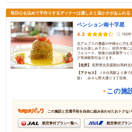
毎日心を込めて手作りするディナーは優しさと温かさがあふれる
ペンション南十字星
4.3
152件
北アルプスの麓森の中静かに佇む
れをお楽しみ下さい、好評夕食に
フルコース、朝食の自家製手つく
グ等体験割引あります。
住所
長野県北安曇郡白馬村北
アクセス
ＪＲ白馬駅より車で
迎） みそら野大通り３丁目角、
この施
この施設と交通手段を自由に組み合わせたおトクな
航空券付プラン一覧へ
航空券付プラン