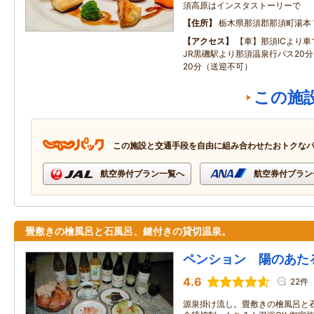
須高原はインスタストーリーで
住所
栃木県那須郡那須町湯本
アクセス
【車】那須ICより車
JR黒磯駅より那須温泉行バス20
20分（送迎不可）
この施
この施設と交通手段を自由に組み合わせたおトクな
航空券付プラン一覧へ
航空券付プラン
畳敷きの檜風呂と石風呂、鍵付きの貸切温泉。
ペンション 陽のあた
4.6
22件
源泉掛け流し。畳敷きの檜風呂と