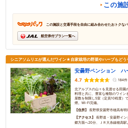
この施
この施設と交通手段を自由に組み合わせたおトクな
航空券付プラン一覧へ
シニアソムリエが選んだワイン★自家栽培の野菜やハーブもどう
安曇野ペンション ハ
4.7
184件
北アルプスの山々を見渡せる田園
料理と共に、豊富な種類のワイン
屋数を制限し5室（定員10程度）
煙。Wi-Fi完備。
住所
長野県安曇野市穂高有明9
アクセス
長野道・安曇野イン
郷方面へ20分、ＪＲ大糸線穂高駅