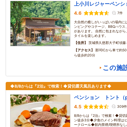
上小川レジャーペンシ
4.6
7件
大自然の癒しがいっぱいの場内に
ンピングやコテージ、BBQハウス
があります。 自然に包まれながら
タイルを楽しめます。
住所
茨城県久慈郡大子町頃藤
アクセス
那珂ICから車で約5
ら徒歩約20分
この施
◆8/8からは『2泊』で検索！◆貸切露天風呂あります◆
ペンション トント（pens
4.5
309件
8/8からは『2泊』で検索！◆貸
ン徒歩3分◆夕食のメイン料理はヒ
ークロール◆館内禁煙/喫煙所なし