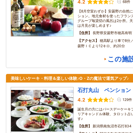
4.2
68件
【8月空室わずか】安曇野の自然
ション。地元食材を使ったフラン
グループ毎貸切の風呂は2か所。
は月見が楽しめます♪
住所
長野県安曇野市穂高有明
アクセス
穂高駅より車で8分
曇野ＩＣより12キロ、約20分
この施
美味しいケーキ・料理＆楽しい体験♪O・Zの魔法で運気アップ♪
石打丸山 ペンション
4.2
129件
誕生月の方にはバースデーケーキ
リアキャンドル体験、タロット占
す♪
住所
新潟県南魚沼市石打834