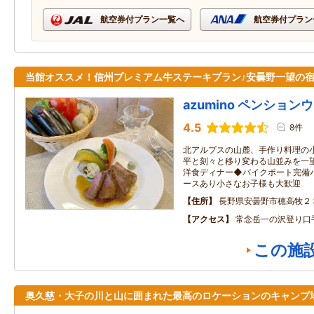
航空券付プラン一覧へ
航空券付プラン
当館オススメ！信州プレミアム牛ステーキプラン♪安曇野一望の
azumino ペンション
4.5
8件
北アルプスの山麓、手作り料理の
平と刻々と移り変わる山並みを一
洋食ディナー◆バイクポート完備
ースあり小さなお子様も大歓迎
住所
長野県安曇野市穂高牧２
アクセス
常念岳一の沢登り口
この施
奥久慈・大子の川と山に囲まれた最高のロケーションのキャンプ