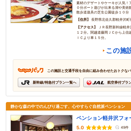
素材のデザートやケーキが人気！
０分ボート遊びが出来る湖や美術
散歩道遊具の芝生公園徒歩１０分
住所
長野県北佐久郡軽井沢町長
アクセス
ＪＲ長野新幹線軽井
１２分。関越道藤岡ＪＣから上信
ＩＣより車１５分。
この施
この施設と交通手段を自由に組み合わせたおトクな
新幹線/特急付プラン一覧へ
航空券付プラ
静かな森の中でのんびり過ごす、心やすらぐ自然派ペンション
ペンション軽井沢フォ
5.0
49件