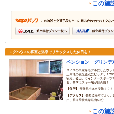
この施
この施設と交通手段を自由に組み合わせたおトクな
航空券付プラン一覧へ
航空券付プラン
ログハウスの客室と温泉でリラックスした休日を！
ペンション グリンデ
スイスの民家をモデルにしたウッ
上高地の観光拠点にピッタリ！20
観光、登山、ウインタースポーツ
る。冬季はスキー場が目の前！
住所
長野県松本市安曇４２６
アクセス
長野道松本ICより、
由、県道乗鞍岳線経由50分
この施