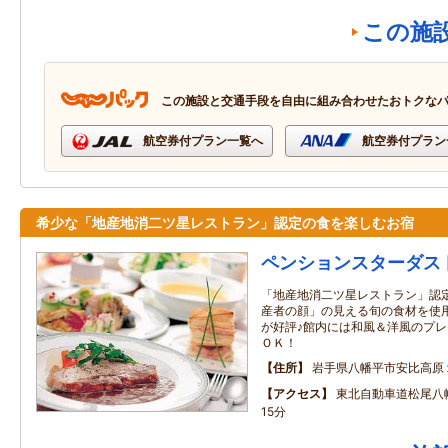
この施
この施設と交通手段を自由に組み合わせたおトクな
航空券付プラン一覧へ
航空券付プラン
希少な「地産地消二ツ星レストラン」認定の食を楽しむお宿
ペンションスターダス
「地産地消二ツ星レストラン」認
産者の顔」の見える旬の食材を使
が好評♪館内には和風＆洋風のプ
ＯＫ！
住所
岩手県八幡平市安比高原
アクセス
東北自動車道松尾八
15分