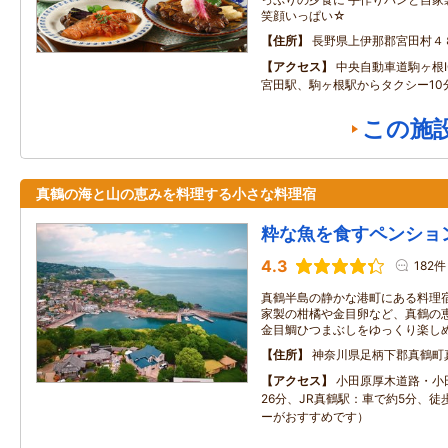
笑顔いっぱい☆
住所
長野県上伊那郡宮田村４
アクセス
中央自動車道駒ヶ根I
宮田駅、駒ヶ根駅からタクシー10
この施
真鶴の海と山の恵みを料理する小さな料理宿
粋な魚を食すペンショ
4.3
182件
真鶴半島の静かな港町にある料理
家製の柑橘や金目卵など、真鶴の
金目鯛ひつまぶしをゆっくり楽し
住所
神奈川県足柄下郡真鶴町真鶴
アクセス
小田原厚木道路・小
26分、JR真鶴駅：車で約5分、徒
ーがおすすめです）