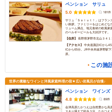
ペンション サリュ
5.0
181件
サリュ「Ｓａｌｕｔ！」はフラン
い挨拶。ファミリーをはじめどな
リューム満点、地元食材の欧風家
のベルギービールも大好評です。
住所
長野県茅野市北山３４１
アクセス
中央道諏訪ICから4
ICから65分。JR中央本線茅野駅
原。
この施
世界の素敵なワインと洋風家庭料理の宿★広い岩風呂が自慢♪
ペンション ワインズ
4.8
89件
会津高原たかつえは自然豊かな高
スキー場まで徒歩３分、たかつえ