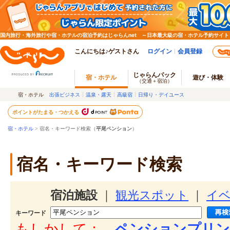
国内旅行・海外旅行や宿・ホテルの宿泊予約はじゃらんnet ～日本最大級の宿・ホテル予約サイト
こんにちは♪ゲストさん
ログイン
会員登録
じゃらんパック
宿・ホテル
遊び・体験
（交通＋宿泊）
宿・ホテル
出張ビジネス
温泉・露天
高級宿
日帰り・デイユース
ポイントがたまる・つかえる
宿・ホテル
> 宿名・キーワード検索（
平尾ペンション
）
宿名・キーワード検索
宿泊施設
｜
観光スポット
｜
イ
キーワード
もしかして：
ペンションプリン