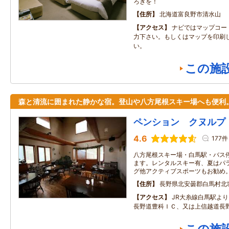
ろぎを！
住所
北海道富良野市清水山
アクセス
ナビではマップコード3
力下さい。もしくはマップを印刷
い。
この施
森と清流に囲まれた静かな宿。登山や八方尾根スキー場へも便利
ペンション クヌルプ
4.6
177件
八方尾根スキー場・白馬駅・バス
ます。レンタルスキー有、夏はパ
グ他アクティブスポーツもお勧め
住所
長野県北安曇郡白馬村北
アクセス
JR大糸線白馬駅よ
長野道豊科ＩＣ、又は上信越道長野