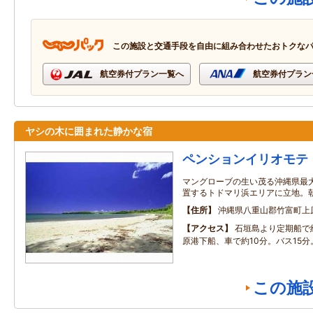
この施設と交通手段を自由に組み合わせたおトクな
航空券付プラン一覧へ
航空券付プラン
ヤシの木に囲まれた静かな宿
ペンションイリオモテ
マングローブの生い茂る沖縄県最
置するトドマリ浜エリアに立地。
住所
沖縄県八重山郡竹富町上
アクセス
石垣島より定期船で
原港下船、車で約10分。バス15分
この施