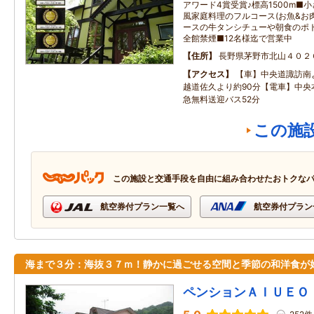
アワード4賞受賞♪標高1500m■
風家庭料理のフルコース(お魚&お肉
ースの牛タンシチューや朝食のポ
全館禁煙■12名様迄で営業中
住所
長野県茅野市北山４０２
アクセス
【車】中央道諏訪南よ
越道佐久より約90分【電車】中央
急無料送迎バス52分
この施
この施設と交通手段を自由に組み合わせたおトクな
航空券付プラン一覧へ
航空券付プラン
海まで３分：海抜３７ｍ！静かに過ごせる空間と季節の和洋食が
ペンションＡＩＵＥＯ