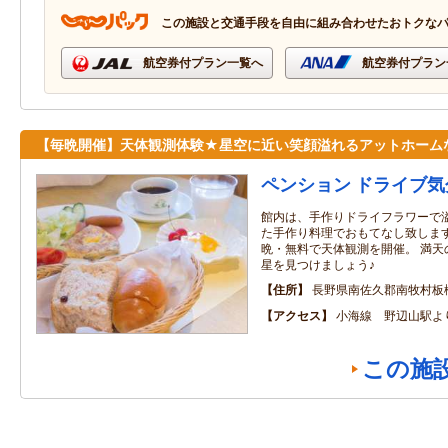
この施設と交通手段を自由に組み合わせたおトクな
航空券付プラン一覧へ
航空券付プラン
【毎晩開催】天体観測体験★星空に近い笑顔溢れるアットホーム
ペンション ドライブ気
館内は、手作りドライフラワーで
た手作り料理でおもてなし致します
晩・無料で天体観測を開催。 満天
星を見つけましょう♪
住所
長野県南佐久郡南牧村板
アクセス
小海線 野辺山駅よ
この施