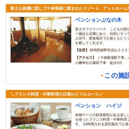
富士山南麓に面しブナ林等緑に囲まれたリゾート。アットホーム
ペンションぶなの木
富士サファリパーク、こどもの国
ー施設も近隣にあり、目的にそっ
入浴可。家族風呂で心身ともにリ
を癒してくれます。
住所
静岡県裾野市須山２２５
アクセス
ＪＲ御殿場駅下車、
八幡神社公園前下車 徒歩3分
この施
＼フランス料理・中華料理の日替わりフルコース／
ペンション ハイジ
各種ゲージの鉄道模型がある楽しい
を使ったフランス料理・中華料理
す。 24時間入れる貸切風呂で心