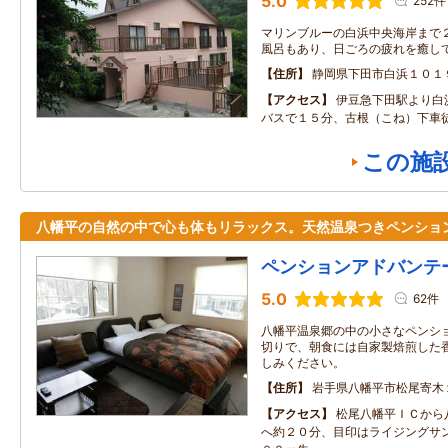
5.0
252件
マリンブルーの白浜中央海岸まで２
風呂もあり、日ごろの疲れを癒し
住所
静岡県下田市白浜１０１
アクセス
伊豆急下田駅より白
バスで１５分、古根（こね）下車
この施
八幡平の自然の中で心も体もリラックス。天然温泉つきペンショ
ペンションアドバンテ
5.0
62件
八幡平温泉郷の中の小さなペンシ
切りで、朝食には自家製焙煎した
しみください。
住所
岩手県八幡平市松尾寄木
アクセス
松尾八幡平ＩＣから
へ約２０分、目印はライジングサ