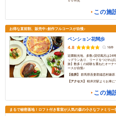
００ｍ先
この施
お得な直前割、販売中♪創作フルコースが自慢♪
ペンション花闊歩
4.8
16件
近隣観光地、多数♪貸切風呂は24時
ッグランあり、リードをつければほ
旅】数多くの経験を重ねたオーナ
ースが自慢♪
住所
群馬県吾妻郡嬬恋村鎌原
アクセス
軽井沢駅よりお車に
この施
まるで秘密基地！ロフト付き客室が人気の森の小さなファミリー