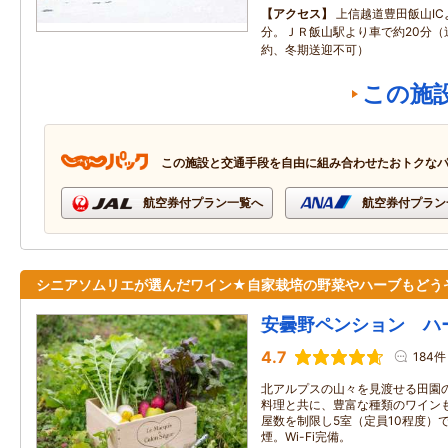
アクセス
上信越道豊田飯山IC
分。ＪＲ飯山駅より車で約20分（
約、冬期送迎不可）
この施
この施設と交通手段を自由に組み合わせたおトクな
航空券付プラン一覧へ
航空券付プラン
シニアソムリエが選んだワイン★自家栽培の野菜やハーブもどう
安曇野ペンション ハ
4.7
184件
北アルプスの山々を見渡せる田園
料理と共に、豊富な種類のワイン
屋数を制限し5室（定員10程度）
煙。Wi-Fi完備。