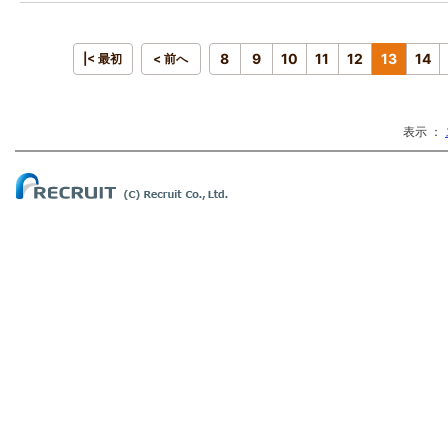
8
9
10
11
12
13
14
|< 最初
< 前へ
表示 ：