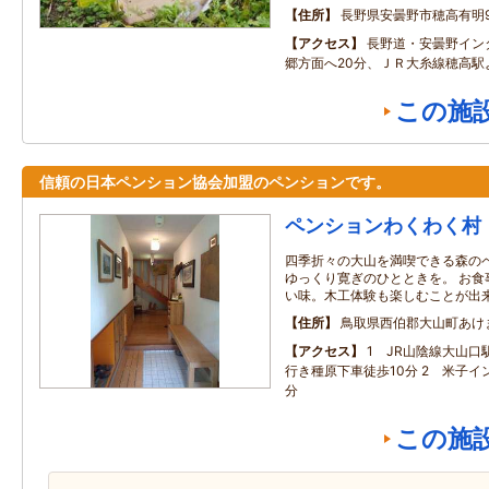
住所
長野県安曇野市穂高有明9
アクセス
長野道・安曇野イン
郷方面へ20分、ＪＲ大糸線穂高駅
この施
信頼の日本ペンション協会加盟のペンションです。
ペンションわくわく村
四季折々の大山を満喫できる森の
ゆっくり寛ぎのひとときを。 お食
い味。木工体験も楽しむことが出
住所
鳥取県西伯郡大山町あけ
アクセス
1 JR山陰線大山口
行き種原下車徒歩10分 2 米子イ
分
この施