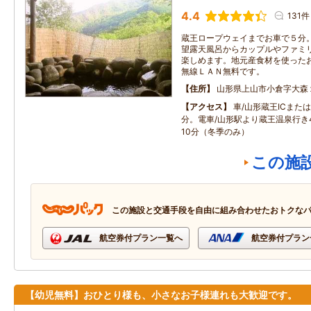
4.4
131件
蔵王ロープウェイまでお車で５分
望露天風呂からカップルやファミ
楽しめます。地元産食材を使った
無線ＬＡＮ無料です。
住所
山形県上山市小倉字大森
アクセス
車/山形蔵王ICまたは
分。電車/山形駅より蔵王温泉行き
10分（冬季のみ）
この施
この施設と交通手段を自由に組み合わせたおトクな
航空券付プラン一覧へ
航空券付プラン
【幼児無料】おひとり様も、小さなお子様連れも大歓迎です。