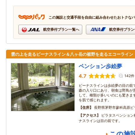
この施設と交通手段を自由に組み合わせたおトクな
航空券付プラン一覧へ
航空券付プラン
雲の上を走るビーナスライン＆八ヶ岳の裾野を走るエコーライ
ペンション歩絵夢
4.7
142件
ビーナスラインは歩絵夢の目の前
森の入り口にあり、朝食は野鳥が
して、種類が多いいのにも驚きます
を肌で感じれます。
住所
長野県茅野市蓼科高原ピ
アクセス
ピラタスペンション
ナスラインは目の前です。
この施