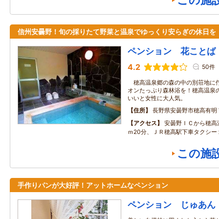
この施
信州安曇野！旬の採りたて野菜と温泉でゆっくり安らぎの休日を
ペンション 花ことば
4.2
50件
穂高温泉郷の森の中の別荘地に佇
オンたっぷり森林浴を！穂高温泉
いいと女性に大人気。
住所
長野県安曇野市穂高有明
アクセス
安曇野ＩＣから穂高
ｍ20分、ＪＲ穂高駅下車タクシー
この施
手作りパンが大好評！アットホームなペンション
ペンション じゅあん