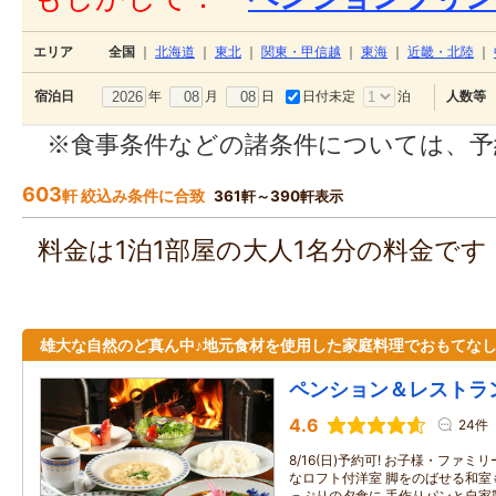
エリア
全国
｜
北海道
｜
東北
｜
関東・甲信越
｜
東海
｜
近畿・北陸
｜
年
月
日
日付未定
泊
宿泊日
人数等
※食事条件などの諸条件については、予
603
軒 絞込み条件に合致
361軒～390軒表示
料金は1泊1部屋の大人1名分の料金で
雄大な自然のど真ん中♪地元食材を使用した家庭料理でおもてなし
ペンション＆レストラ
4.6
24件
8/16(日)予約可! お子様・ファ
なロフト付洋室 脚をのばせる和室
っぷりの夕食に 手作りパンと自家