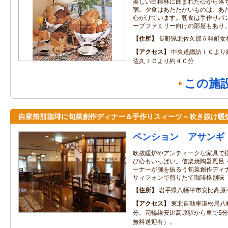
美しい白樺林に囲まれた心から落
宿。夕食はあたたかいものは、あ
心がけています。朝食は手作りパ
ープファミリー向けの部屋もあり
住所
長野県北佐久郡立科町女神
アクセス
中央道諏訪ＩＣより
佐久ＩＣより約４０分
この施
自家焙煎珈琲に旬菜創作ディナー＆手作りスィーツ～吹き抜け暖
ペンション アサンギ
吹抜暖炉やアンティークな家具で
び心もいっぱい。信楽焼陶器風呂
ーナーが腕を振るう旬菜創作ディ
サィフォンで煎りたて珈琲格別味
住所
岩手県八幡平市安比高原
アクセス
東北自動車道松尾八幡
分。花輪線安比高原駅から車で5
無料送迎有）。