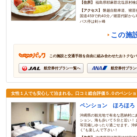
住所
福島県耶麻郡北塩原村檜
アクセス
磐越自動車道、猪苗
国道459で約40分／猪苗代駅から
バス停は剣ヶ峰
この施
この施設と交通手段を自由に組み合わせたおトクな
航空券付プラン一覧へ
航空券付プラン
女性１人でも安心して泊まれる。口コミ総合評価５.０のペンショ
ペンション ほろほろ
沖縄県の観光地で有名な恩納村に
ション。海も歩いて５分と近い！ 
等完備しゆったり過ごせます。沖
く”も楽しんで下さい！