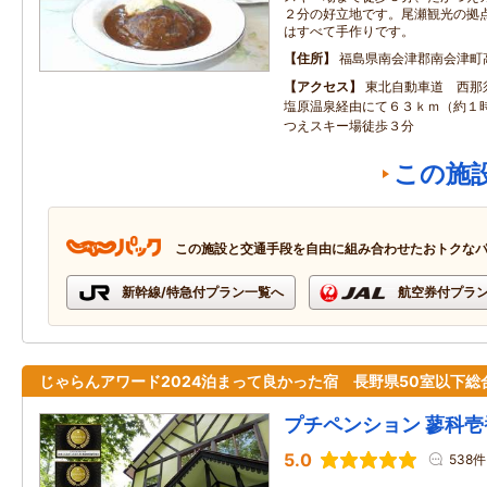
２分の好立地です。尾瀬観光の拠
はすべて手作りです。
住所
福島県南会津郡南会津町
アクセス
東北自動車道 西那
塩原温泉経由にて６３ｋｍ（約１
つえスキー場徒歩３分
この施
この施設と交通手段を自由に組み合わせたおトクな
新幹線/特急付プラン一覧へ
航空券付プラ
じゃらんアワード2024泊まって良かった宿 長野県50室以下総
プチペンション 蓼科壱
5.0
538件