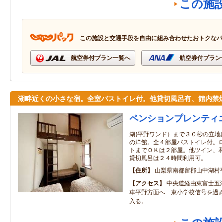
この施
この施設と交通手段を自由に組み合わせたおトクな
航空券付プラン一覧へ
航空券付プラン
湖畔近くの小さな宿。全室バストイレ付。他貸切風呂有、館内禁
ペンションプレンティ
湖(平野ワンド）まで３０秒の立
の洋館。全４部屋バストイレ付。
トまでＯＫは２部屋。他ツイン、
貸切風呂は２４時間利用可。
住所
山梨県南都留郡山中湖村
アクセス
中央道経由東富士五
車平野方面へ 東小学校信号を過
入る。