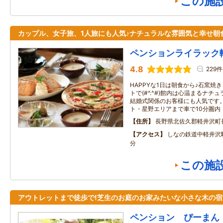
この施
カップル、女子旅、1人旅にも人気♪ナチュラルな雰囲気と幸せ朝
ペンションライラック
4.8
229件
HAPPYな1日は朝食から♪石窯焼
トで(#^.^#)館内は心温まるナ
結婚式関係のお客様にも人気です
ト・星野エリアまで車で10分圏内
住所
長野県北佐久郡軽井沢町
アクセス
しなの鉄道中軽井沢
分
この施
アウトレットまで徒歩で!芝生のお庭のお家みたいな小さな木の宿
ペンション ぴーまん