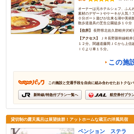
オーナーは元ホテルシェフ、ふん
素材のデザートやケーキが人気！
０分ボート遊びが出来る湖や美術
散歩道遊具の芝生公園徒歩１０分
住所
長野県北佐久郡軽井沢町長
アクセス
ＪＲ長野新幹線軽井
１２分。関越道藤岡ＪＣから上信
ＩＣより車１５分。
この施
この施設と交通手段を自由に組み合わせたおトクな
新幹線/特急付プラン一覧へ
航空券付プラ
貸切制の露天風呂は展望抜群！アットホームな蔵王の洋風民宿
ペンション ステラ