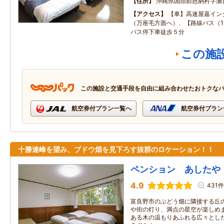
住所
沖縄県国頭郡恩納村字瀬
アクセス
【車】高速屋嘉イン
（万座毛方面へ）、【路線バス（1
バス停下車徒歩５分
この施
この施設と交通手段を自由に組み合わせたおトクな
航空券付プラン一覧へ
航空券付プラン
十勝連峰を望み、ブドウ畑を見下ろす抜群のロケーション！！
ペンション あしたや
4.9
431件
富良野市のぶどう畑に隣接する丘
や街の灯り、満点の星空が楽しめま
ある木の温もりあふれる広々とし