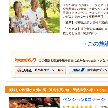
天窓の食堂には薪ストーブとキル
全館禁煙の校倉造りで昔ながらの
設備はありません。チェックイン
ンビ二も徒歩２分！車椅子不可
住所
長野県北佐久郡軽井沢町
アクセス
長野新幹線JR南口
抜けると近道。徒歩約25分
この施
この施設と交通手段を自由に組み合わせたおトクな
航空券付プラン一覧へ
航空券付プラン
美味しい料理が自慢の宿 観光や買い物、天然温泉へ車１０分内
ペンション&コテージ
5.0
537件