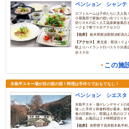
ペンション シャンテ
ロフトルームは子供たちに大人気
小屋風宿で家族の想い出づくりを
切りＯＫの広々人工温泉家族風呂
ークまで車で５分アクセス◎
住所
栃木県那須郡那須町高久
アクセス
東北道・那須ＩＣよ
駅よりハイランド行バス５０分遅
歩３０分
この施
木島平スキー場が目の前の宿！料理は手作りでおもてなし！
ペンション シエスタ
木島平スキ－場ゲレンデサイドの
使った手作り和食料理が基本。朝
食の日替わり。部屋は人気のロフ
完備。お風呂は２４時間貸切ＯＫ
住所
長野県下高井郡木島平村上