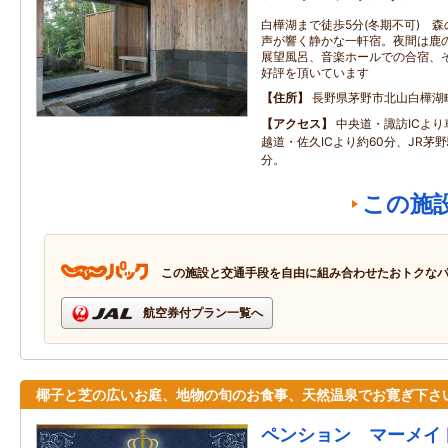
白樺湖まで徒歩5分(冬期不可) 
声が響く静かな一軒宿。夜間は鹿
展望風呂、音楽ホールでの合宿、
好評を頂いています
住所
長野県茅野市北山白樺湖
アクセス
中央道・諏訪ICより
越道・佐久ICより約60分、JR茅
分。
この施
この施設と交通手段を自由に組み合わせたおトクな
航空券付プラン一覧へ
椰子と芝の広いお庭、地物の旬のお食事、天然温泉でお寛ぎ下さ
ペンション マーメイ