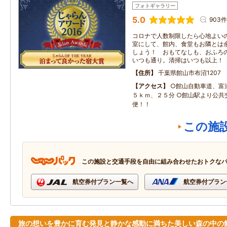
フォトギャラリー
5.0
903件
コロナで人数制限したら心地よい
室にして、館内、食堂もお隣とは
しょう！ おもてなしも、おふろ
いつも通り。清掃はいつも以上！
住所
千葉県館山市布沼1207
アクセス
○館山自動車道、富
５ｋｍ、２５分 ○館山駅より公共
便！！
この施
この施設と交通手段を自由に組み合わせたおトクな
航空券付プラン一覧へ
航空券付プラン
旅の想いを豊かに育む発見と静かな感動に満ちた美しい森の中の