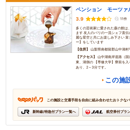
ペンション モーツァ
3.9
11件
多くの芸術家に愛された森の館は
ます 友人のパリの一流シェフ直伝
麗な星空と共にお楽しみ下さい 富
ー】をしています
住所
山梨県南都留郡山中湖村
アクセス
山中湖南岸道路（国
東、湖側の 【専修大学】寮前を入
あり、2～3分です。
この施
この施設と交通手段を自由に組み合わせたおトクな
新幹線/特急付プラン一覧へ
航空券付プラ