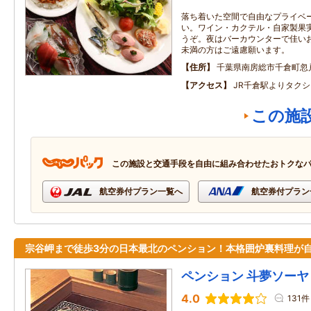
落ち着いた空間で自由なプライベ
い。ワイン・カクテル・自家製果
うぞ。夜はバーカウンターで佳い
未満の方はご遠慮願います。
住所
千葉県南房総市千倉町忽戸
アクセス
JR千倉駅よりタク
この施
この施設と交通手段を自由に組み合わせたおトクな
航空券付プラン一覧へ
航空券付プラン
宗谷岬まで徒歩3分の日本最北のペンション！本格囲炉裏料理が
ペンション 斗夢ソーヤ
4.0
131件