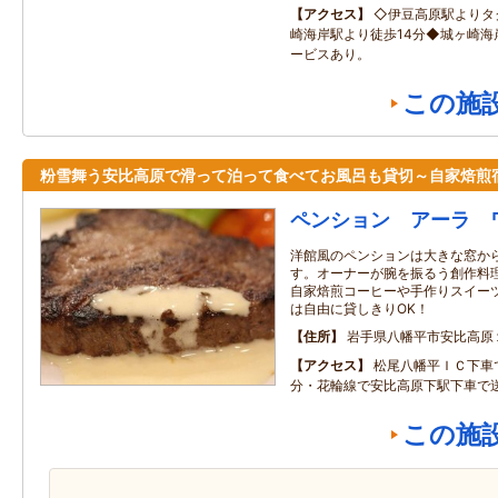
アクセス
◇伊豆高原駅よりタ
崎海岸駅より徒歩14分◆城ヶ崎海
ービスあり。
この施
粉雪舞う安比高原で滑って泊って食べてお風呂も貸切～自家焙煎
ペンション アーラ 
洋館風のペンションは大きな窓か
す。オーナーが腕を振るう創作料
自家焙煎コーヒーや手作りスイー
は自由に貸しきりOK！
住所
岩手県八幡平市安比高原
アクセス
松尾八幡平ＩＣ下車
分・花輪線で安比高原下駅下車で
この施