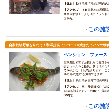
住所
栃木県那須郡那須町高久
アクセス
ＪＲ東北本線黒磯駅
動車道那須ＩＣより須ハイランド
２５分。
この施
自家栽培野菜を味わう！和洋折衷フルコース×焼きたてパンの朝
ペンション ファース
自家農園で育てた採れたて野菜を
折衷コースをご提供。朝は焼きた
で爽やかな一日が始まります。こ
りの食の贅沢”を満喫できます
住所
長野県安曇野市穂高有明
アクセス
車：安曇野ICから約
糸線穂高駅タクシー約10分（季節
600円）
この施