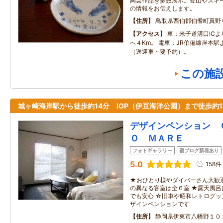
陶芸作品を多数展示。登山やスキ
の情報をお伝えします。
住所
鳥取県西伯郡伯耆町真野
アクセス
車：米子道溝口IC
へ４Km。 電車：JR伯備線岸本駅
（送迎車・要予約）。
この施
城ヶ崎海岸駅から徒歩約14分 IOP（伊豆海洋公園）まで徒歩約1
デザインペンション 
Ｏ ＭＡＲＥ
フォトギャラリー
宿ブログ新着あり
5.0
158件
★おひとり様やダイバーさん大歓
の異なる客室は全６室 ★露天風
でも安心 ☆旧車や昭和レトログ
ザインペンションです
住所
静岡県伊東市八幡野１０