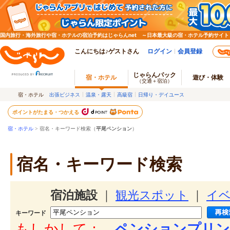
国内旅行・海外旅行や宿・ホテルの宿泊予約はじゃらんnet ～日本最大級の宿・ホテル予約サイト
こんにちは♪ゲストさん
ログイン
会員登録
じゃらんパック
宿・ホテル
遊び・体験
（交通＋宿泊）
宿・ホテル
出張ビジネス
温泉・露天
高級宿
日帰り・デイユース
ポイントがたまる・つかえる
宿・ホテル
> 宿名・キーワード検索（
平尾ペンション
）
宿名・キーワード検索
宿泊施設
｜
観光スポット
｜
イ
キーワード
もしかして：
ペンションプリン