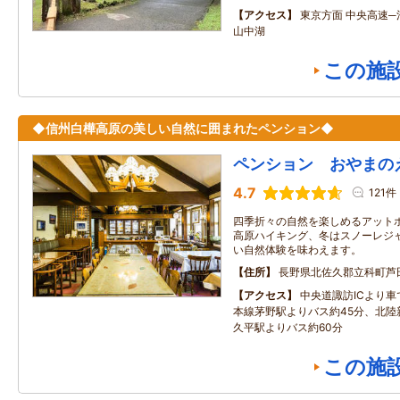
アクセス
東京方面 中央高速─河
山中湖
この施
◆信州白樺高原の美しい自然に囲まれたペンション◆
ペンション おやまの
4.7
121件
四季折々の自然を楽しめるアットホ
高原ハイキング、冬はスノーレジ
い自然体験を味わえます。
住所
長野県北佐久郡立科町芦田
アクセス
中央道諏訪ICより車
本線茅野駅よりバス約45分、北陸
久平駅よりバス約60分
この施