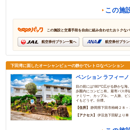
この施
この施設と交通手段を自由に組み合わせたおトクな
航空券付プラン一覧へ
航空券付プラン
下田湾に面したオーシャンビューの静かでレトロなペンション
ペンション ラフィーノ
目の前には180℃広がる静かな海
歩圏内にコンビニ有。最寄バス停
ァミリー、カップル、一人旅、ビ
イもどうぞ。分煙。
住所
静岡県下田市柿崎２８－
アクセス
伊豆急下田駅より車