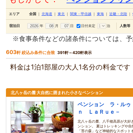
エリア
全国
｜
北海道
｜
東北
｜
関東・甲信越
｜
東海
｜
近畿・北陸
｜
年
月
日
日付未定
泊
宿泊日
人数等
※食事条件などの諸条件については、予
603
軒 絞込み条件に合致
391軒～420軒表示
料金は1泊1部屋の大人1名分の料金で
北八ヶ岳の麓 大自然に囲まれた小さなペンション
ペンション ラ・ルゥ
ｎ ＬａＲｕｅ－
北八ヶ岳の麓、八千穂高原が大好
ンション。 夏はトレッキングや自
「苔の森」など神秘的なスポット