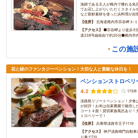
漁師である主人が稚内で獲れる魚
てお召し上がりいただくスタイル
など新鮮素材を使った浜料理が自慢
住所
北海道稚内市宗谷岬３‐
アクセス
■宗谷岬より徒歩3
道238号線経由で約20分■稚内市
この施
花と緑のファンタジーペンション！大切な人と素敵な休日を！
ペンションストロベリ
4.2
175件
淡路島リゾートペンション！夕食
が好評！お米は自家農園で栽培し
コート４面！貸切家族風呂あり！
トロベリーで！
住所
兵庫県淡路市王子1119
アクセス
神戸淡路鳴門自動車道
り車で7分