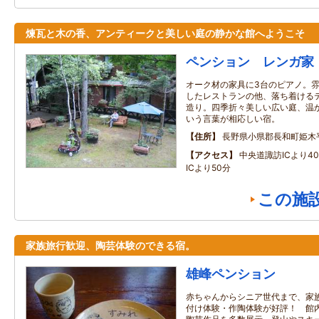
煉瓦と木の香、アンティークと美しい庭の静かな館へようこそ
ペンション レンガ家
オーク材の家具に3台のピアノ。
したレストランの他、落ち着ける
造り。四季折々美しい広い庭、温
いう言葉が相応しい宿。
住所
長野県小県郡長和町姫木
アクセス
中央道諏訪ICより4
ICより50分
この施
家族旅行歓迎、陶芸体験のできる宿。
雄峰ペンション
赤ちゃんからシニア世代まで、家
付け体験・作陶体験が好評！ 館