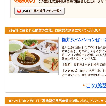
この施設と交通手段を自由に組み合わせたおトクな
航空券付プラン一覧へ
別荘地に囲まれた抜群の立地。自家製の焼き立てパンが人気！
軽井沢ペンションば～
豊かな森に囲まれた2000坪もの
ずりが響き、野生のリスも遊びに
館エアコン床暖房を設備。24ｈ入
朝食の焼き立てパンが人気
住所
長野県北佐久郡軽井沢町発
アクセス
JR軽井沢駅下車、
環バスで15分。碓氷軽井沢IC出口
この施
●ペットOK／Wi-Fi／家族貸切風呂●最大3組の小さなペンショ