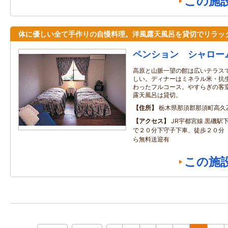
この施
体に優しい全て手作りの自慢料理。洋風露天風呂を貸切でリラッ
ペンション シャロー
高原と山脈一望の館は広いテラス
しい。ディナーはミネラル米・抗
わったフルコース。やすらぎの客
露天風呂は貸切。
住所
栃木県那須郡那須町高久乙
アクセス
JR宇都宮線 黒磯駅
で２０分下守子下車、徒歩２０分
ら無料送迎有
この施