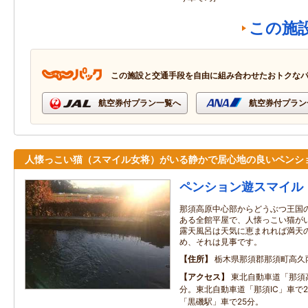
この施
この施設と交通手段を自由に組み合わせたおトクな
航空券付プラン一覧へ
航空券付プラン
人懐っこい猫（スマイル女将）がいる静かで居心地の良いペンシ
ペンション遊スマイル
那須高原中心部からどうぶつ王国
ある全館平屋で、人懐っこい猫が
露天風呂は天気に恵まれれば満天
め、それは見事です。
住所
栃木県那須郡那須町高久
アクセス
東北自動車道「那須高
分。東北自動車道「那須IC」車で
「黒磯駅」車で25分。