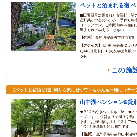
ペットと泊まれる宿 ペン
■田園風景に囲まれた安曇野一望の
産野菜が中心のヘルシー手作り料理
（ドッグラン）ご利用無料＆館内リ
気まぐれで会えることも◎
住所
長野県安曇野市穂高有明
アクセス
[お車]安曇野ICよ
ら40分[電車]ＪＲ大糸線穂高駅
０分
この施
【ペットと宿泊可能】周りを気にせずワンちゃんも一緒にコテー
山中湖ペンション&貸
★BBQ大好きペットも一緒に★ペ
ージです。1棟貸きりで周りを気に
ます。お買い物はオギノストアーが
もOK！器具貸し出し無料です。
住所
山梨県南都留郡山中湖村