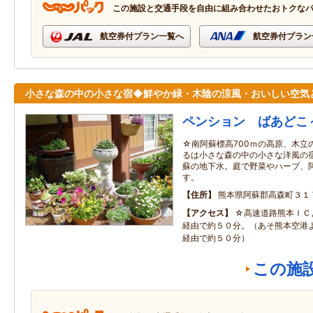
この施設と交通手段を自由に組み合わせたおトクな
航空券付プラン一覧へ
航空券付プラン
小さな森の中の小さな宿◆鮮やか緑・木陰の涼風・おいしい空気
ペンション ばあどこ
☆南阿蘇標高700ｍの高原、木立
るは小さな森の中の小さな洋風の
蘇の地下水。庭で野菜やハーブ、
す。
住所
熊本県阿蘇郡高森町３１
アクセス
☆高速道路熊本ＩＣ
経由で約５０分。（あそ熊本空港
経由で約５０分）
この施