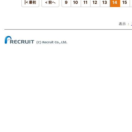
9
10
11
12
13
14
15
|< 最初
< 前へ
表示 ：