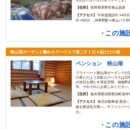
それがパオパオのモットーです。
住所
長野県茅野市車山高原
アクセス
中央道諏訪IC→40
IC→60分 JR茅野駅→車山バス停
この施
映山湖ガーデンと離れログハウスで過ごす１日４組だけの宿
ペンション 映山湖
プライベート映山湖ガーデンでの
の香ただよう北欧ログハウスは日
の休日を満たす滞在空間。地物野
等。それぞれにお楽しみください
住所
栃木県那須郡那須町湯本6
アクセス
東北自動車道 那須
線を那須岳方面へ。サファリパー
分。
この施