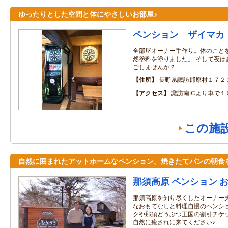
ゆったりとした空間と体にやさしいお部屋♪
ペンション ザイマカ
全部屋オーナー手作り。体のこと
然塗料を塗りました。 そして夜は
ごしませんか？
住所
長野県諏訪郡原村１７２
アクセス
諏訪南ICより車で１
この施
自然に囲まれたアットホームなペンション。焼きたてパンの朝食
那須高原 ペンション 
那須高原を知り尽くしたオーナー
なおもてなしと料理自慢のペンシ
クや那須どうぶつ王国の割引チケ
自然に癒されに来てください♪