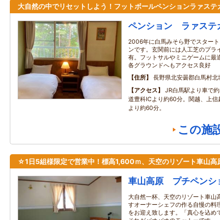
大自然の中でリセットしよう！フットボールペンションラァステ
ペンション ラァステ
2006年に白馬みそら野でスター
ンです。玄関前には人工芝のプラ
有。フットサルやミニゲームに最
各グラウンドへもアクセス良好
住所
長野県北安曇郡白馬村北
アクセス
JR白馬駅より車で
道豊科ICより約60分。関越、上信
より約60分。
この施
☆1日5組様限定で営業中！標高1,600ｍ、天空のリゾート車山高
車山高原 プチペンシ
大自然一杯、天空のリゾート車山
すオーナーシェフの作る自慢の料
をお迎え致します。「真心を込め