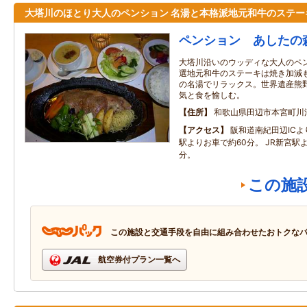
大塔川のほとり大人のペンション 名湯と本格派地元和牛のステー
ペンション あしたの
大塔川沿いのウッディな大人のペ
選地元和牛のステーキは焼き加減
の名湯でリラックス。世界遺産熊
気と食を愉しむ。
住所
和歌山県田辺市本宮町川
アクセス
阪和道南紀田辺ICよ
駅よりお車で約60分。 JR新宮駅
分。
この施
この施設と交通手段を自由に組み合わせたおトクな
航空券付プラン一覧へ