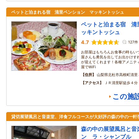
ペットと泊まれる宿 清里ペンション マッキントッシュ
ペットと泊まる宿 清
ッキントッシュ
4.7
127件
お部屋はもちろんお食事の時もい
屋さんも勇気を出してお出かけす
が迎えてくれます！各種アメニテ
屋でWiFi
住所
山梨県北杜市高根町清里
アクセス
ＪＲ清里駅徒歩４分
この施
貸切展望風呂と音楽堂、洋食フルコースが大好評の森の中の一軒
森の中の展望風呂と音
ン ラ・シャンブル