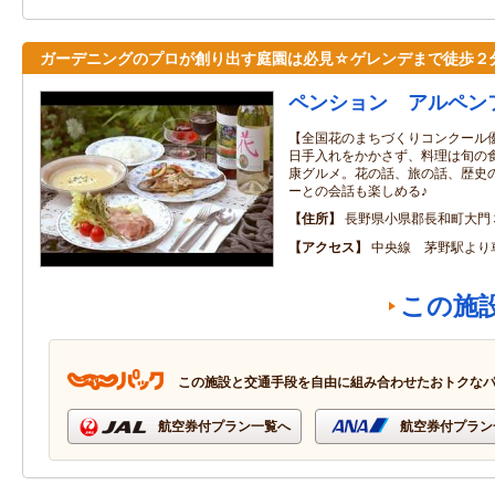
ガーデニングのプロが創り出す庭園は必見☆ゲレンデまで徒歩２
ペンション アルペン
【全国花のまちづくりコンクール優
日手入れをかかさず、料理は旬の
康グルメ。花の話、旅の話、歴史
ーとの会話も楽しめる♪
住所
長野県小県郡長和町大門
アクセス
中央線 茅野駅より
この施
この施設と交通手段を自由に組み合わせたおトクな
航空券付プラン一覧へ
航空券付プラン