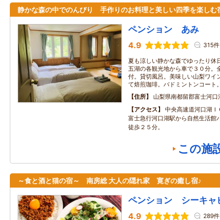
静かな森の中でのんびり 手作りのお料理と美しい四季を楽しむ
ペンション あみ
4.9
315件
夏も涼しい静かな森でゆったり休
五湖の各観光地から車で３０分。
付。貸切風呂。美味しい山梨ワイ
て焙煎珈琲。バドミントンコート
住所
山梨県南都留郡富士河口
アクセス
中央高速道河口湖Ｉ
富士急行河口湖駅から自然生活館
徒歩２５分。
この施
～食と酒と猫の宿～ 南房総 大人の隠れ家 寛ぎの癒し宿♪
ペンション シーキャ
4.9
289件