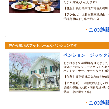
たかくお迎えいたします♪
住所
長野県南佐久郡佐久穂町
アクセス
上越自動車道経由 
千穂高原ICより車で約20分
この施
静かな環境のアットホームなペンションです
ペンション ジャック
おかげさまで40周年を迎えまし
沢湖などのレジャースポットへ楽
パンやディナー、ケーキなども好
住所
長野県北佐久郡軽井沢町
アクセス
JR軽井沢駅よりバ
沢町内循環バス東・南廻り線 軽井
乗車、泉の里で下車）
この施