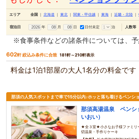
エリア
全国
｜
北海道
｜
東北
｜
関東・甲信越
｜
東海
｜
近畿・北陸
｜
年
月
日
日付未定
泊
宿泊日
人数等
※食事条件などの諸条件については、予
602
軒 絞込み条件に合致
181軒～210軒表示
料金は1泊1部屋の大人1名分の料金で
那須の人気スポットまで車で15分以内♪ホッと落ち着けるペンシ
那須高湯温泉 ペンシ
いおい）
★全３室★小さなお子様ファミリ
切温泉・手作りケーキ