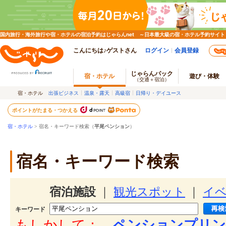
国内旅行・海外旅行や宿・ホテルの宿泊予約はじゃらんnet ～日本最大級の宿・ホテル予約サイト
こんにちは♪ゲストさん
ログイン
会員登録
じゃらんパック
宿・ホテル
遊び・体験
（交通＋宿泊）
宿・ホテル
出張ビジネス
温泉・露天
高級宿
日帰り・デイユース
ポイントがたまる・つかえる
宿・ホテル
> 宿名・キーワード検索（
平尾ペンション
）
宿名・キーワード検索
宿泊施設
｜
観光スポット
｜
イ
キーワード
もしかして：
ペンションプリン