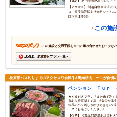
住所
新潟県南魚沼市石打834
アクセス
関越自動車道湯沢IC
ロ。越後湯沢駅より無料シャトル
口下車徒歩5分
この施
この施設と交通手段を自由に組み合わせたおトクな
航空券付プラン一覧へ
桧原湖バス釣りまでのアクセス◎会津牛&馬肉焼肉コースが自慢
ペンション Ｆｕｎ 
★夕食付きプラン「また来て割」対
有名な桧原湖まで車で5分◎会津牛
位馬のハツ刺しやゆびぬきも♪友
ーズにお過ごしください♪
住所
福島県耶麻郡北塩原村大