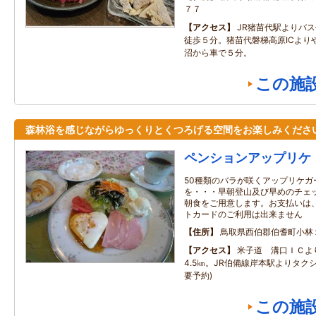
７７
アクセス
JR猪苗代駅よりバ
徒歩５分。猪苗代磐梯高原ICより
沼から車で５分。
この施
森林浴を感じながらゆっくりとくつろげる空間をお楽しみくださ
ペンションアップリケ
50種類のバラが咲くアップリケガ
を・・・早朝登山及び早めのチェ
朝食をご用意します。お支払いは
トカードのご利用は出来ません
住所
鳥取県西伯郡伯耆町小林
アクセス
米子道 溝口ＩＣより
4.5㎞。JR伯備線岸本駅よりタクシ
要予約)
この施