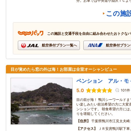
分。お車では中央道小淵沢ＩＣよ
この施
この施設と交通手段を自由に組み合わせたおトクな
航空券付プラン一覧へ
航空券付プラン
目が覚めたら窓の外は海！お部屋は全室オーシャンビュー
ペンション アル・モ
5.0
101件
目の前が海！ 鴨川シーワールドま
い楽しみたい前泊希望の方に大変
ンションです。 朝食希望の方には
りを堪能してください。
住所
千葉県鴨川市江見太夫崎
アクセス
ＪＲ安房鴨川駅下車