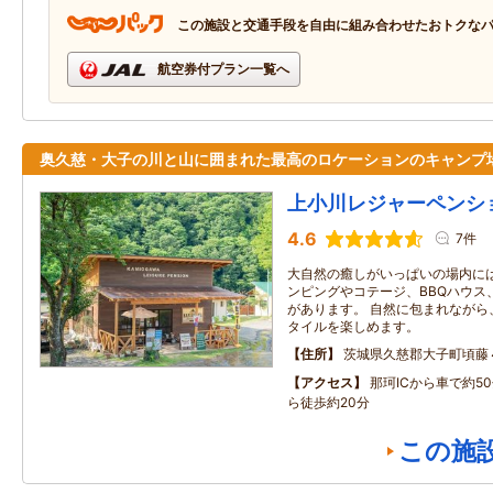
この施設と交通手段を自由に組み合わせたおトクな
航空券付プラン一覧へ
奥久慈・大子の川と山に囲まれた最高のロケーションのキャンプ
上小川レジャーペンシ
4.6
7件
大自然の癒しがいっぱいの場内に
ンピングやコテージ、BBQハウス
があります。 自然に包まれながら
タイルを楽しめます。
住所
茨城県久慈郡大子町頃藤
アクセス
那珂ICから車で約5
ら徒歩約20分
この施