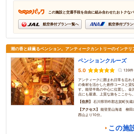
この施設と交通手段を自由に組み合わせたおトクな
航空券付プラン一覧へ
航空券付プラン
潮の香と緑薫るペンション。アンティークカントリーのインテリ
ペンションクルーズ
5.0
139件
アンティークに囲まれ日常を忘れ
の食材を活かした創作コースと貸
す。能登半島の中心に位置し、金
点にも最適。上質な旅をここから
住所
石川県羽咋郡志賀町矢蔵
アクセス
能登里山海道 柳田
西山より10分。
この施