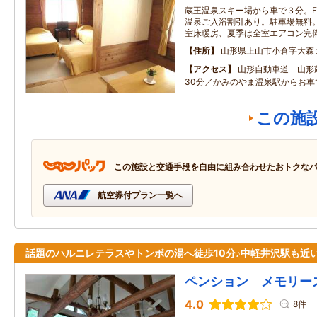
蔵王温泉スキー場から車で３分。FOO
温泉ご入浴割引あり。駐車場無料。無
室床暖房、夏季は全室エアコン完
住所
山形県上山市小倉字大森
アクセス
山形自動車道 山形
30分／かみのやま温泉駅からお車
この施
この施設と交通手段を自由に組み合わせたおトクな
航空券付プラン一覧へ
話題のハルニレテラスやトンボの湯へ徒歩10分♪中軽井沢駅も近
ペンション メモリー
4.0
8件