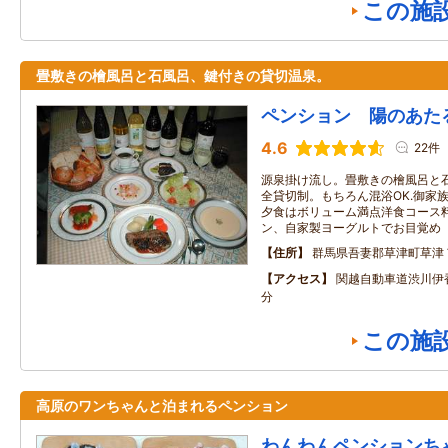
この施
畳敷きの檜風呂と石風呂、鍵付きの貸切温泉。
ペンション 陽のあた
4.6
22件
源泉掛け流し。畳敷きの檜風呂と
全貸切制。もちろん混浴OK.御家
夕食はボリューム満点洋食コース
ン、自家製ヨーグルトでお目覚め
住所
群馬県吾妻郡草津町草津
アクセス
関越自動車道渋川伊
分
この施
高原のワンちゃんと泊まれるペンション
わんわんペンションち