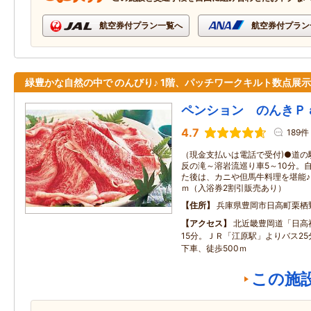
航空券付プラン一覧へ
航空券付プラン
緑豊かな自然の中で のんびり♪ 1階、パッチワークキルト数点展示
ペンション のんきＰ
4.7
189件
（現金支払いは電話で受付)●道の
反の滝～溶岩流巡り車5～10分。
た後は、カニや但馬牛料理を堪能♪
ｍ（入浴券2割引販売あり）
住所
兵庫県豊岡市日高町栗栖
アクセス
北近畿豊岡道「日高
15分。ＪＲ「江原駅」よりバス2
下車、徒歩500ｍ
この施