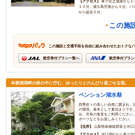
アクセス
車で宮之浦港から１
１０分、屋久島空港から５分。バ
から徒歩５分。
この施
この施設と交通手段を自由に組み合わせたおトクな
航空券付プラン一覧へ
航空券付プラン
本栖湖湖畔の林の中に佇む、ゆったりとのんびり過ごせる宿。
ペンション湖水祭
四季折々の美しい自然に囲まれ、
の環境。基本として素泊まりです
み、共有の食堂をご利用ください
ポーツなどをお楽しみください。
住所
山梨県南都留郡富士河口
アクセス
河口湖ICから車で3