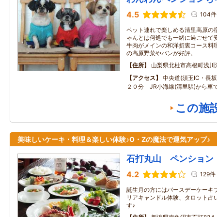
4.5
104件
ペット連れで楽しめる清里高原の
ゃんとは何処でも一緒に過ごせて
牛肉がメインの和洋折衷コース料
の高原野菜やパンが好評。
住所
山梨県北杜市高根町浅川
アクセス
中央道(須玉IC・長坂I
２０分 JR小海線(清里駅)から車
この施
美味しいケーキ・料理＆楽しい体験♪O・Zの魔法で運気アップ♪
石打丸山 ペンション
4.2
129件
誕生月の方にはバースデーケーキ
リアキャンドル体験、タロット占
す♪