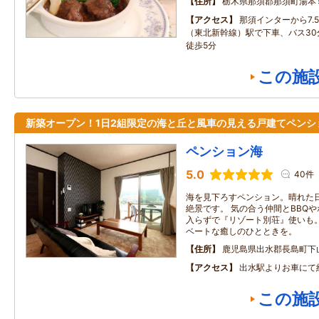
住所
栃木県那須郡那須町湯本
アクセス
那須インターから7.
（東北新幹線）駅で下車、バス30
徒歩5分
この施
新築オープン！1日2組限定の海と丘と風車の見える戸建てペンシ
ペンション海
5.0
40件
海を見下ろすペンション。晴れた
絶景です。 気の合う仲間とBBQ
入らずで『リゾート別荘』使いも。
ベートな癒しのひとときを。
住所
鹿児島県出水郡長島町下
アクセス
出水駅よりお車にて
この施