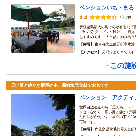
ペンションいち・まる
4.4
7件
伊豆諸島最大の島で椿が有名な『
で約３分 ダイビング以外に、観光
おすすめです！ 大自然に触れ合う
住所
東京都大島町元町字水溜
アクセス
元町港より車で3分
この施
広い庭と静かな環境の中、新鮮地元食材でおもてなし
ペンション アクティ
世界自然遺産の島「屋久島」へよう
クセスながら、広い庭と静かな環境
た料理が自慢です。星空の下でBB
可能です。
住所
鹿児島県熊毛郡屋久島町