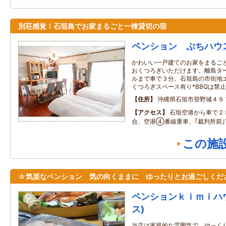
別荘感覚！石垣島でお家まるごと一棟貸切の宿
ペンション ぷちハウ
かわいい一戸建てのお家をまるご
おくつろぎいただけます。離島タ
ルまで車で３分。石垣島の市街地エ
くつろぎスペース有り*BBQは禁止
住所
沖縄県石垣市登野城４９
アクセス
石垣空港から車で２
合、空港④番線乗車、｢裁判所前
この施
☆気楽なペンション 気の向くままに ゆったりとお過ごしくだ
ペンションｋｉｍｉハ
ス)
当店は家庭的な雰囲気で、ゆっく