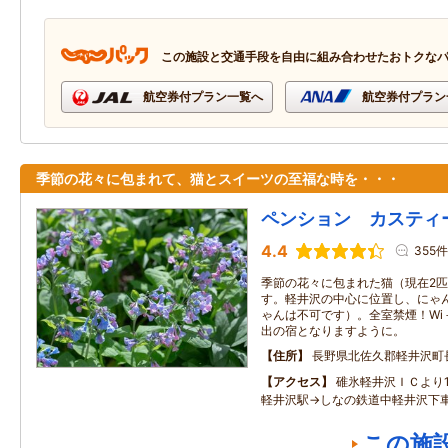
この施設と交通手段を自由に組み合わせたおトクな
航空券付プラン一覧へ
航空券付プラン
季節の花々に包まれて、猫とスイーツの至福な時を・・・
ペンション カスティ
4.4
355件
季節の花々に包まれた猫（現在2
す。軽井沢の中心に位置し、にゃ
ゃんは不可です）。全室禁煙！Wi
出の宿となりますように。
住所
長野県北佐久郡軽井沢町
アクセス
碓氷軽井沢ＩＣより
軽井沢駅→しなの鉄道中軽井沢下車
この施