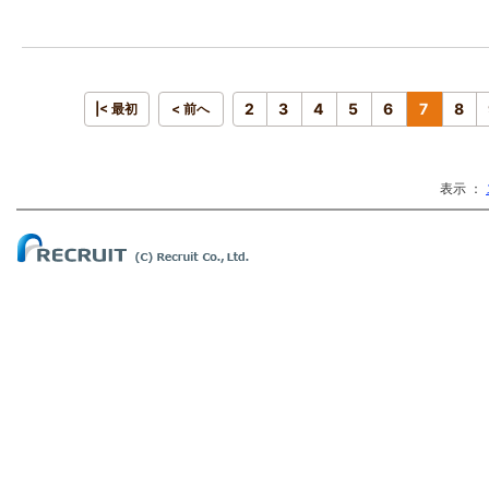
2
3
4
5
6
7
8
|< 最初
< 前へ
表示 ：