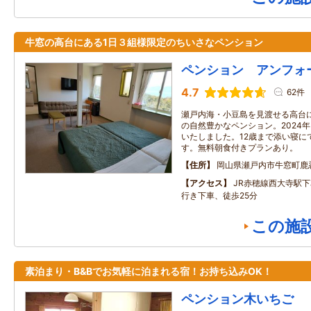
牛窓の高台にある1日３組様限定のちいさなペンション
ペンション アンフォ
4.7
62件
瀬戸内海・小豆島を見渡せる高台
の自然豊かなペンション。2024
いたしました。12歳まで添い寝に
す。無料朝食付きプランあり。
住所
岡山県瀬戸内市牛窓町鹿
アクセス
JR赤穂線西大寺駅
行き下車、徒歩25分
この施
素泊まり・B&Bでお気軽に泊まれる宿！お持ち込みOK！
ペンション木いちご