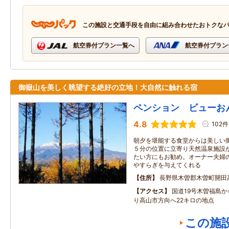
この施設と交通手段を自由に組み合わせたおトクな
航空券付プラン一覧へ
航空券付プラン
御嶽山を美しく眺望する絶好の立地！大自然に触れる宿
ペンション ビューお
4.8
102件
朝夕を堪能する食堂からは美しい
５分の位置に立寄り天然温泉施設
たい方にもお勧め。オーナー夫婦
やすらぎを与えてくれる
住所
長野県木曽郡木曽町開田
アクセス
国道19号木曽福島か
り高山市方向へ22キロの地点
この施