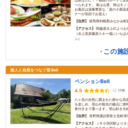
山奥なのに！？独自のルートで全
べられます。 春は山菜、秋はキノ
お風呂は湯量豊富な「湯の小屋温泉
ナーが笑顔でお迎え♪
住所
群馬県利根郡みなかみ町
アクセス
関越道水上ICより
（水上高原藤原スキー場にいちば
ン）
この施
旅人と自然をつなぐ宿 Bell
ペンションBell
4.5
17件
八ヶ岳の自然に囲まれた静かな高
を楽しめ、登山や観光の拠点に便
食付きまで選べます。登山好き夫
住所
長野県諏訪郡富士見町境10
アクセス
ＪＲ小渕沢駅よりタ