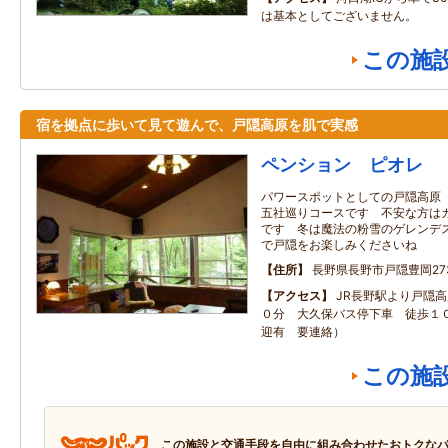
は基本としてございません。
この施
宿を拠点に歩いて見て遊んで、戸隠高原を肌で実感
ペンション ピオレ
パワースポットとしての戸隠高原
五社巡りコースです 不安な方は
です 冬は魔法の粉雪のゲレンデ
で戸隠をお楽しみくださいね
住所
長野県長野市戸隠豊岡273
アクセス
JR長野駅より戸隠
０分 大久保バス停下車 徒歩１０
迎有 要連絡）
この施
この施設と交通手段を自由に組み合わせたおトクな