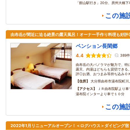
「館山駅行き」20分、房州大橋下
この施
由布岳が間近に迫る絶景の露天風呂！オーナー手作り料理も好評
ペンション長閑郷
4.4
389件
由布岳の大パノラマが魅力で、特
露天、内湯はどちらも貸切できる
評◎お酒、おつまみ等持ち込みＯ
住所
大分県由布市湯布院町川
アクセス
ＪＲ由布院駅より車
湯布院インターより車で１０分
この施
2022年1月リニューアルオープン！＜ログハウス＞ダイビング宿