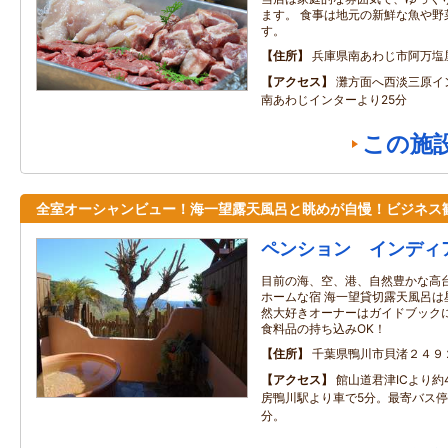
ます。 食事は地元の新鮮な魚や野
す。
住所
兵庫県南あわじ市阿万塩
アクセス
灘方面へ西淡三原イン
南あわじインターより25分
この施
全室オーシャンビュー！海一望露天風呂と眺めが自慢！ビジネス
ペンション インディ
目前の海、空、港、自然豊かな高
ホームな宿 海一望貸切露天風呂は
然大好きオーナーはガイドブック
食料品の持ち込みOK！
住所
千葉県鴨川市貝渚２４９
アクセス
館山道君津ICより約
房鴨川駅より車で5分。最寄バス停
分。