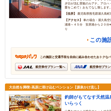
夕日が沈む景観のルアナ。アロハ
愛をこめて）おもてなし致します
住所
鹿児島県熊毛郡屋久島町
アクセス
車の場合・屋久島空
浦港～４５分 安房港から２０分
り
この施
この施設と交通手段を自由に組み合わせたおトクな
航空券付プラン一覧へ
航空券付プラン
大自然を満喫♪高原に溶け込むペンション【源泉かけ流し】
釣師がもてなす天然温
いらっく