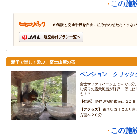
この施
この施設と交通手段を自由に組み合わせたおトクな
航空券付プラン一覧へ
親子で楽しく遊ぶ、富士山麓の宿
ペンション クリック
富士サファリパークまで車で３分
し切りの露天風呂が好評！ 朝には
も！？
住所
静岡県裾野市須山２２５
アクセス
東名裾野ＩＣより富
方面へ２０分
この施