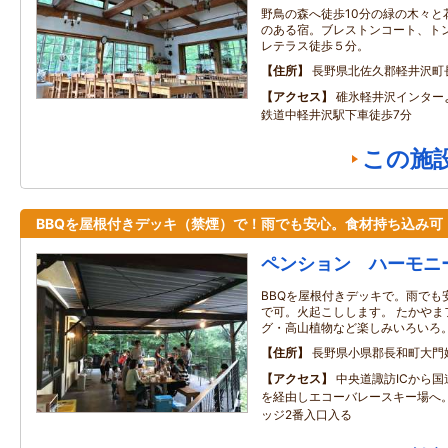
野鳥の森へ徒歩10分の緑の木々と
のある宿。ブレストンコート、トン
レテラス徒歩５分。
住所
長野県北佐久郡軽井沢町
アクセス
碓氷軽井沢インター
鉄道中軽井沢駅下車徒歩7分
この施
BBQを屋根付きデッキ（禁煙）で！雨でも安心。食材持ち込み可
ペンション ハーモニ
BBQを屋根付きデッキで。雨でも
で可。火起こしします。 たかやま
グ・高山植物など楽しみいろいろ
住所
長野県小県郡長和町大門
アクセス
中央道諏訪ICから国
を経由しエコーバレースキー場へ
ッジ2番入口入る