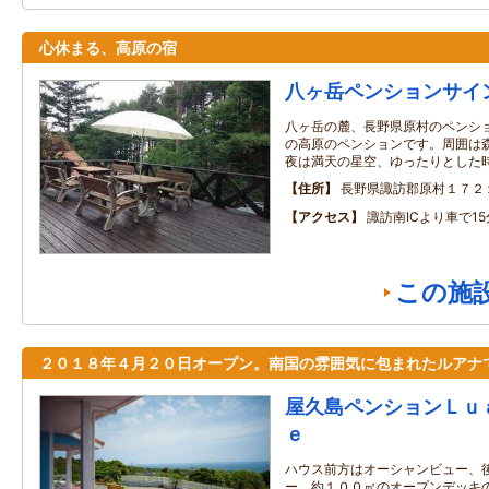
心休まる、高原の宿
八ヶ岳ペンションサイ
八ヶ岳の麓、長野県原村のペンショ
の高原のペンションです。周囲は
夜は満天の星空、ゆったりとした
住所
長野県諏訪郡原村１７２
アクセス
諏訪南ICより車で15
この施
２０１８年４月２０日オープン。南国の雰囲気に包まれたルアナ
屋久島ペンションＬｕ
ｅ
ハウス前方はオーシャンビュー、
ー。約１００㎡のオープンデッキ