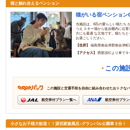
猫と触れ合えるペンション
猫がいる宿ペンションGE
当施設は、6匹の愛らしい猫たち 
つえ スキー場から徒歩圏内に位置
方にも最適 な立地です。猫たちと
お過ごしください。
住所
福島県南会津郡南会津町
アクセス
西那須ICより車で９
この施
この施設と交通手段を自由に組み合わせたおトクな
航空券付プラン一覧へ
航空券付プラン
小さなお子様大歓迎！！貸切家族風呂♪グランパル公園車３分！