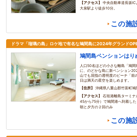
アクセス
中央自動車道長坂IC
大泉駅より徒歩10分。
この施
ドラマ「瑠璃の島」ロケ地で有名な鳩間島に2024年グランドOP
鳩間島ペンションはり
人口50名ほどの小さな離島「鳩間
に、のどかな島に新ペンション202
山でも屈指の透明度のビーチ「前
日は満天の星空を楽しめます。
住所
沖縄県八重山郡竹富町鳩
アクセス
石垣港離島ターミナ
45から75分）で鳩間港へ到着し
朝と夕方の２回のみ
この施