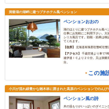
洞爺湖の湖畔に建つプチホテル風ペンション
ペンションおおの
湖のほとりに建つプチホテル風ペ
仕事にお気軽にご利用下さい。大
シリカ風呂です。効能・効果は検
てくれます。
住所
北海道有珠郡壮瞥町壮瞥温
アクセス
千歳空港より車で1時
速伊達ＩＣより２０分。又は洞爺
分。
この施
小川が流れ緑豊かな雑木林に囲まれた高原のペンションでのんび
ペンション風の詩
木の温もりがいっぱいのダイニン