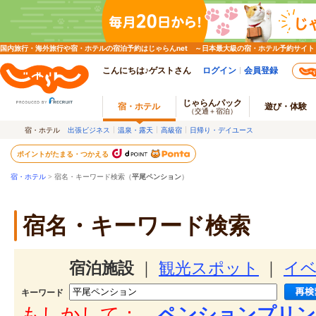
国内旅行・海外旅行や宿・ホテルの宿泊予約はじゃらんnet ～日本最大級の宿・ホテル予約サイト
こんにちは♪ゲストさん
ログイン
会員登録
じゃらんパック
宿・ホテル
遊び・体験
（交通＋宿泊）
宿・ホテル
出張ビジネス
温泉・露天
高級宿
日帰り・デイユース
ポイントがたまる・つかえる
宿・ホテル
> 宿名・キーワード検索（
平尾ペンション
）
宿名・キーワード検索
宿泊施設
｜
観光スポット
｜
イ
キーワード
もしかして：
ペンションプリン