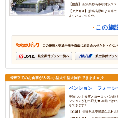
住所
新潟県妙高市杉野沢２２
アクセス
妙高高原ICより車
よりバスで１０分。
この施
この施設と交通手段を自由に組み合わせたおトクな
航空券付プラン一覧へ
航空券付プラン
出来立てのお食事が人気♪小型犬中型犬同伴できます☆彡
ペンション フォーシ
美味しいお食事とヨーロッパの館
ンションがお出迎え★ 本館では
もできます♪
住所
長野県北安曇郡白馬村北城2