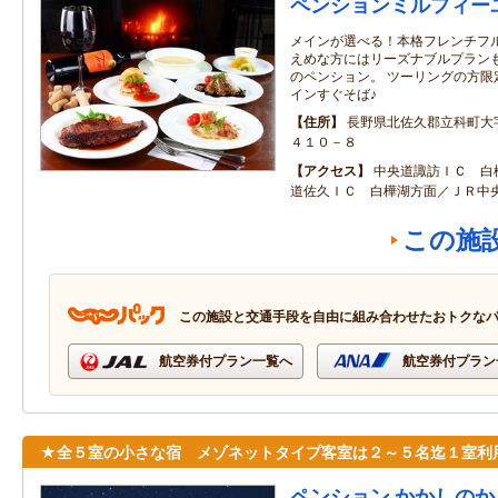
ペンションミルフィー
メインが選べる！本格フレンチフル
えめな方にはリーズナブルプランも
のペンション。 ツーリングの方限
インすぐそば♪
住所
長野県北佐久郡立科町大
４１０－８
アクセス
中央道諏訪ＩＣ 白
道佐久ＩＣ 白樺湖方面／ＪＲ中
この施
この施設と交通手段を自由に組み合わせたおトクな
航空券付プラン一覧へ
航空券付プラン
★全５室の小さな宿 メゾネットタイプ客室は２～５名迄１室利
ペンション かかしのか