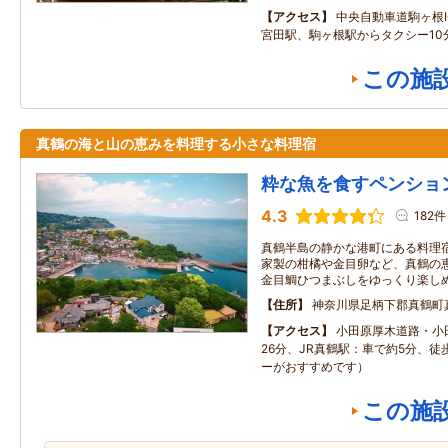
アクセス
中央自動車道駒ヶ根I
宮田駅、駒ヶ根駅からタクシー10
この施
真鶴の海と山の恵みを料理する小さな料理宿
粋な魚を食すペンショ
4.3
182件
真鶴半島の静かな港町にある料理
家製の柑橘や金目卵など、真鶴の
金目鯛ひつまぶしをゆっくり楽し
住所
神奈川県足柄下郡真鶴町真鶴
アクセス
小田原厚木道路・小
26分、JR真鶴駅：車で約5分、徒
ーがおすすめです）
この施