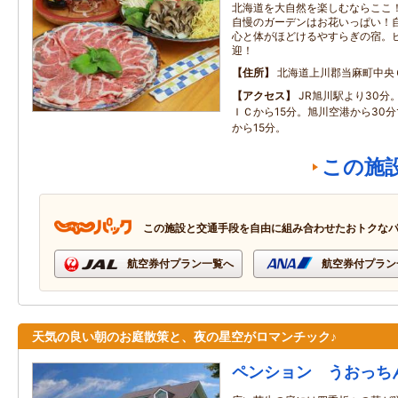
北海道を大自然を楽しむならここ！
自慢のガーデンはお花いっぱい！
心と体がほどけるやすらぎの宿。
迎！
住所
北海道上川郡当麻町中央
アクセス
JR旭川駅より30分
ＩＣから15分。旭川空港から30
から15分。
この施
この施設と交通手段を自由に組み合わせたおトクな
航空券付プラン一覧へ
航空券付プラン
天気の良い朝のお庭散策と、夜の星空がロマンチック♪
ペンション うおっち