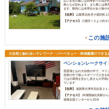
広い芝生の庭には四季折々の花が
鳥たちが訪れます。また夜には満
ます。館内には卓球台があり賑や
住所
山梨県北杜市小淵沢町上
アクセス
小淵沢ＩＣより約６
この施
大自然と触れ合いテレワーク・バーベキュー・映画鑑賞のできる
ペンションレークサイ
琵琶湖と山の大自然の中で、マリ
自然の中で遊ぶスポーツで人生を
ではの環境を生かし皆さんの手助
ています
住所
滋賀県大津市北比良２１
アクセス
JR湖西線比良駅か
道路志賀インターから20分