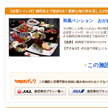
【全室トイレ付】鍋田浜まで徒歩5分！新鮮な海の幸を召し上がれ
和風ペンション おが
その時にしか食べられない旬の味覚
は全室トイレ付、ゆったりとお過ご
きる鍋田浜海水浴場まで徒歩5分
住所
静岡県下田市5の11の14
アクセス
伊豆急下田駅よりタ
この施
この施設と交通手段を自由に組み合わせたおトクな
航空券付プラン一覧へ
航空券付プラン