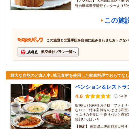
アクセス
大糸線白馬駅下車後
野自動車道安曇野インターより50
この施
この施設と交通手段を自由に組み合わせたおトクな
航空券付プラン一覧へ
雄大な自然のど真ん中♪地元食材を使用した家庭料理でおもてなし
ペンション＆レストラ
4.6
24件
8/16(日)予約可! お子様・ファ
なロフト付洋室 脚をのばせる和室
っぷりの夕食に 手作りパンと自家
笑顔いっぱい☆
住所
長野県上伊那郡宮田村４