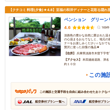
【クチコミ 料理(夕食)★4.8】至福の和洋ディナーと花彩る隠れ
ペンション グリーン
4.6
169件
淡路島の豊かな自然に囲まれた温
の心温まるおもてなしと、地元の
ナーをお楽しみください♪ なかで
贅沢に使った自慢の逸品★
住所
兵庫県淡路市木曽下字壱
アクセス
本四連絡道路、津名・
約１０分
この施
この施設と交通手段を自由に組み合わせたおトクな
航空券付プラン一覧へ
航空券付プラン