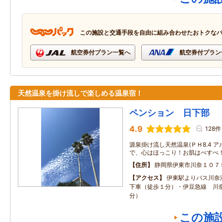
この施設と交通手段を自由に組み合わせたおトクな
航空券付プラン一覧へ
航空券付プラン
天然温泉を掛け流しで楽しめる温泉宿！
ペンション 日下部
4.9
128件
源泉掛け流し天然温泉(ＰＨ8.4 
で、心はほっこり！お肌はべすべ
住所
静岡県伊東市川奈１０７
アクセス
伊東駅よりバス川奈
下車（徒歩１分）・伊豆急線 川奈
分）
この施