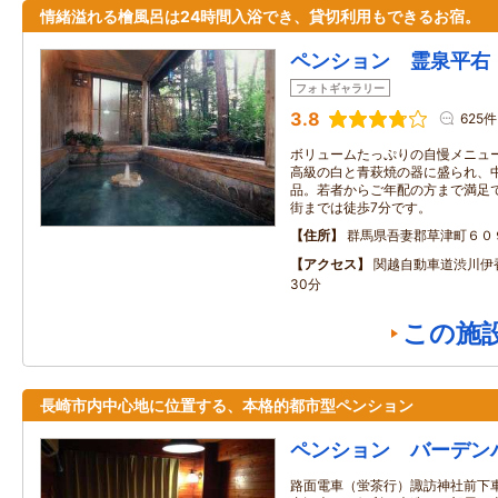
情緒溢れる檜風呂は24時間入浴でき、貸切利用もできるお宿。
ペンション 霊泉平右
フォトギャラリー
3.8
625件
ボリュームたっぷりの自慢メニュ
高級の白と青萩焼の器に盛られ、
品。若者からご年配の方まで満足
街までは徒歩7分です。
住所
群馬県吾妻郡草津町６０
アクセス
関越自動車道渋川伊香
30分
この施
長崎市内中心地に位置する、本格的都市型ペンション
ペンション バーデン
路面電車（蛍茶行）諏訪神社前下車