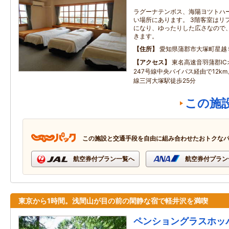
ラグーナテンボス、海陽ヨツトハ
い場所にあります。 3階客室はリ
になり、ゆったりした広さなので
きます。
住所
愛知県蒲郡市大塚町星越
アクセス
東名高速音羽蒲郡I
247号線中央バイパス経由で12k
線三河大塚駅徒歩25分
この施
この施設と交通手段を自由に組み合わせたおトクな
航空券付プラン一覧へ
航空券付プラン
東京から1時間。浅間山が目の前の閑静な宿で軽井沢を満喫
ペンショングラスホッ