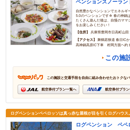
ペンションスノーラン
自然豊かなペンションでエネルギ
5.0のペンションです☆ 春の神
たくさん遊んだ後は、自慢のママ
をお楽しみください！
住所
兵庫県豊岡市日高町山田
アクセス
舞鶴若狭道 春日IC
高神鍋高原IC下車 村岡方面ヘ約
この施
この施設と交通手段を自由に組み合わせたおトクな
航空券付プラン一覧へ
航空券付プラン
ログペンションペペロッソは真っ赤な屋根が目を引くログハウス
ログペンション ペペ