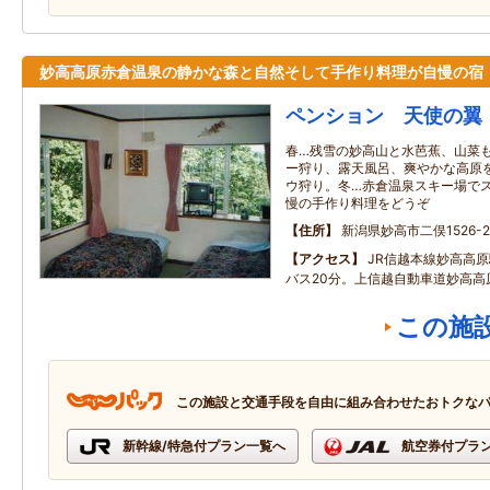
妙高高原赤倉温泉の静かな森と自然そして手作り料理が自慢の宿
ペンション 天使の翼
春…残雪の妙高山と水芭蕉、山菜
ー狩り、露天風呂、爽やかな高原
ウ狩り。冬…赤倉温泉スキー場で
慢の手作り料理をどうぞ
住所
新潟県妙高市二俣1526-2
アクセス
JR信越本線妙高高
バス20分。上信越自動車道妙高高原
この施
この施設と交通手段を自由に組み合わせたおトクな
新幹線/特急付プラン一覧へ
航空券付プラ