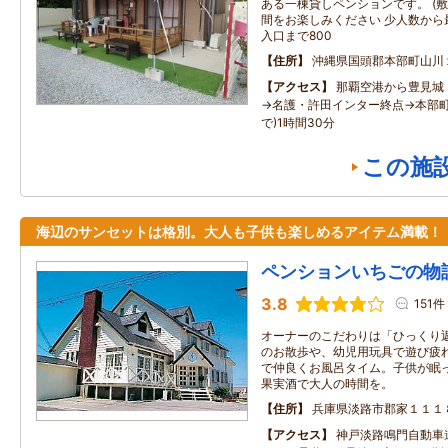
ある一棟貸しペンションです。 (敷
間をお楽しみください 少人数から最
入口まで800
住所
沖縄県国頭郡本部町山川
アクセス
那覇空港から豊見城
→名護・許田インター終点→本部町
で)1時間30分
この施
海辺のサンセットは格別。大人も子供も楽しめるアイテム満載！
ペンションいちごの物
3.8
151件
オーナーのこだわりは「ひっくり
のお散歩や、幼児用玩具で遊び疲
で仲良くお風呂タイム。子供が眠
果実酒で大人の時間を。
住所
兵庫県淡路市郡家１１１
アクセス
神戸淡路鳴門自動車