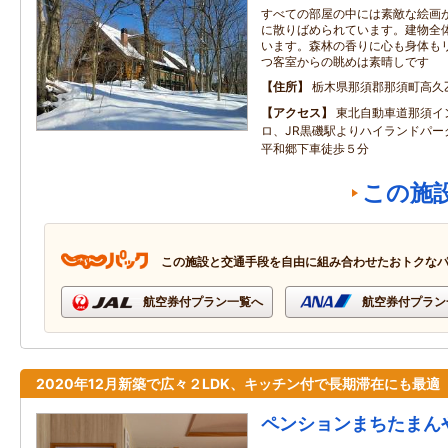
すべての部屋の中には素敵な絵画
に散りばめられています。建物全
います。森林の香りに心も身体も
つ客室からの眺めは素晴しです
住所
栃木県那須郡那須町高久
アクセス
東北自動車道那須イ
ロ、JR黒磯駅よりハイランドパー
平和郷下車徒歩５分
この施
この施設と交通手段を自由に組み合わせたおトクな
航空券付プラン一覧へ
航空券付プラン
2020年12月新築で広々２LDK、キッチン付で長期滞在にも最適
ペンションまちたまん