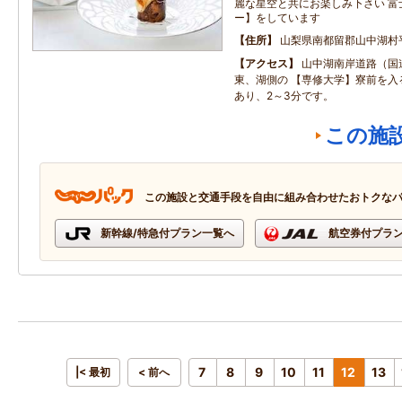
麗な星空と共にお楽しみ下さい 富
ー】をしています
住所
山梨県南都留郡山中湖村
アクセス
山中湖南岸道路（国
東、湖側の 【専修大学】寮前を入
あり、2～3分です。
この施
この施設と交通手段を自由に組み合わせたおトクな
新幹線/特急付プラン一覧へ
航空券付プラ
7
8
9
10
11
12
13
|< 最初
< 前へ