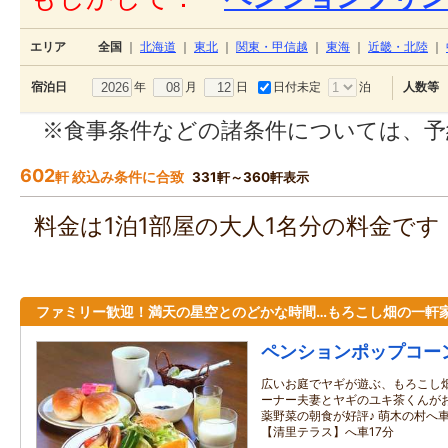
エリア
全国
｜
北海道
｜
東北
｜
関東・甲信越
｜
東海
｜
近畿・北陸
｜
年
月
日
日付未定
泊
宿泊日
人数等
※食事条件などの諸条件については、予
602
軒 絞込み条件に合致
331軒～360軒表示
料金は1泊1部屋の大人1名分の料金で
ファミリー歓迎！満天の星空とのどかな時間…もろこし畑の一軒
ペンションポップコー
広いお庭でヤギが遊ぶ、もろこし畑
ーナー夫妻とヤギのユキ茶くんがお
薬野菜の朝食が好評♪ 萌木の村へ
【清里テラス】へ車17分