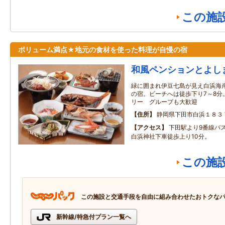
この施
ボリューム満点★地元の食材を使った料理が自慢の宿
和風ペンションとよし
緑に囲まれ伊豆七島が見え白浜海
の宿。ビーチへは徒歩下り7～8分
リー グループも大歓迎
住所
静岡県下田市白浜１８３
アクセス
下田駅より9番線バ
白浜神社下車徒歩上り10分。
この施
この施設と交通手段を自由に組み合わせたおトクな
新幹線/特急付プラン一覧へ