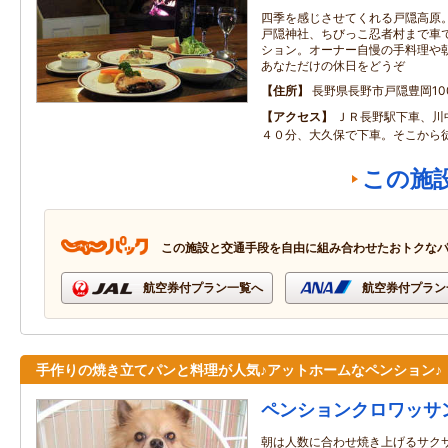
四季を感じさせてくれる戸隠高原
戸隠神社、ちびっこ忍者村まで車
ション。オーナー自慢の手料理や
あなただけの休日をどうぞ
住所
長野県長野市戸隠豊岡100
アクセス
ＪＲ長野駅下車、川
４０分、大久保で下車。そこから
この施
この施設と交通手段を自由に組み合わせたおトクな
航空券付プラン一覧へ
航空券付プラン
手作りの焼き立てパンと料理が人気♪アットホームなペンション♪
ペンションクロワッサ
朝は人数に合わせ焼き上げるサクサ