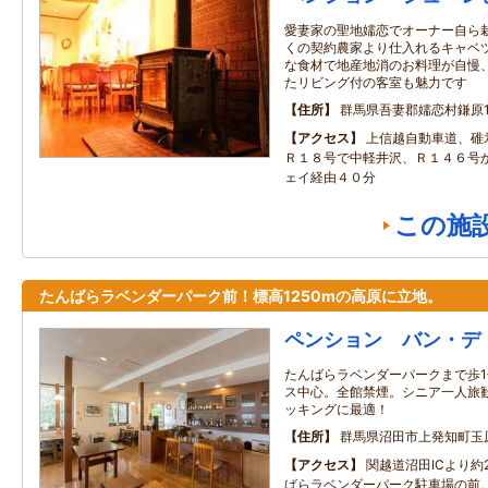
愛妻家の聖地嬬恋でオーナー自ら
くの契約農家より仕入れるキャベ
な食材で地産地消のお料理が自慢
たリビング付の客室も魅力です
住所
群馬県吾妻郡嬬恋村鎌原105
アクセス
上信越自動車道、碓
Ｒ１８号で中軽井沢、Ｒ１４６号
ェイ経由４０分
この施
たんばらラベンダーパーク前！標高1250mの高原に立地。
ペンション バン・デ
たんばらラベンダーパークまで歩
ス中心。全館禁煙。シニア一人旅
ッキングに最適！
住所
群馬県沼田市上発知町玉
アクセス
関越道沼田ICより約
ばらラベンダーパーク駐車場の前