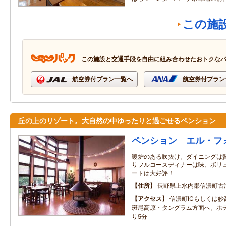
この施
この施設と交通手段を自由に組み合わせたおトクな
航空券付プラン一覧へ
航空券付プラン
丘の上のリゾート。大自然の中ゆったりと過ごせるペンション
ペンション エル・フ
暖炉のある吹抜け。ダイニングは
りフルコースディナーは味、ボリ
ートは大好評！
住所
長野県上水内郡信濃町古
アクセス
信濃町ICもしくは
斑尾高原・タングラム方面へ。ホ
り5分