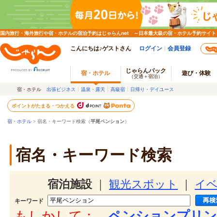
国内旅行・海外旅行や宿・ホテルの宿泊予約はじゃらんnet ～日本最大級の宿・ホテル予約サイト
こんにちは♪ゲストさん
ログイン
会員登録
じゃらんパック
宿・ホテル
遊び・体験
（交通＋宿泊）
宿・ホテル
出張ビジネス
温泉・露天
高級宿
日帰り・デイユース
ポイントがたまる・つかえる
宿・ホテル
> 宿名・キーワード検索（
平尾ペンション
）
宿名・キーワード検索
宿泊施設
｜
観光スポット
｜
イ
キーワード
もしかして：
ペンションプリン