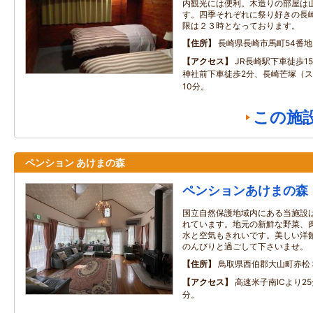
内観光には便利。木造りの部屋は
す。四季それぞれに祭り好きの長崎
限は２３時となっております。
住所
長崎県長崎市馬町54番地
アクセス
JR長崎駅下車徒歩1
神社前下車徒歩2分、長崎芒塚（ス
10分。
この施
ペンション あけまの森
ペンションあけまの森
国立自然保護地域内にある当施設
れています。地元の新鮮な野菜、
水と空気もきれいです。美しい洋
のんびりと過ごして下さいませ。
住所
鳥取県西伯郡大山町赤松
アクセス
高速米子南ICより2
分。