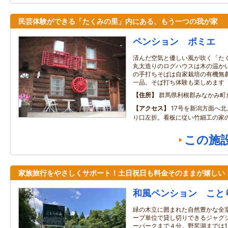
民芸体験ができる「たくみの里」内にある、もう一つの我が家
ペンション ポミエ
済んだ空気と優しい風が吹く「た
丸太造りのログハウスは木の温か
の手打ちそばは自家栽培の有機無
一品。そば打ち体験も楽しめます
住所
群馬県利根郡みなかみ町
アクセス
17号を新潟方面へ
り口左折。看板に従い竹細工の家
この施
家族旅行をやさしくサポート！土日祝日も料金そのままが嬉しい
和風ペンション こと
緑の木立に囲まれた自然豊かな全室
ープ単位で貸し切りできるジャグジ
ーパークまで４分。野尻湖までは1