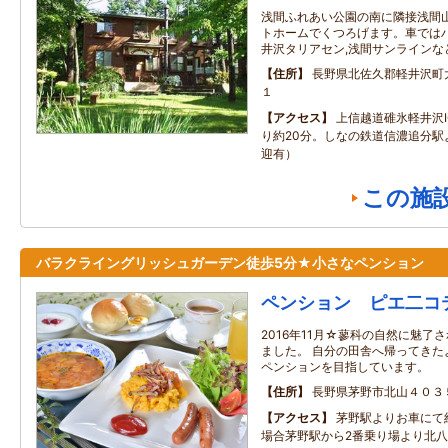
浅間ふれあい公園の南に隣接浅間
トホームでくつろげます。車ではハ
井沢タリアセン,浅間サンラインな
住所
長野県北佐久郡軽井沢町
１
アクセス
上信越道碓氷軽井沢I
り約20分。しなの鉄道信濃追分駅
迎有）
この施
バラクライングリッシュガーデン徒歩5分★小さなペンション
ペンション ピエ二コ
2016年11月☆蓼科の自然に魅了
ました。 自分の田舎へ帰ってきた
ペンションを目指しています。
住所
長野県茅野市北山４０３
アクセス
茅野駅よりお車にて
場合茅野駅から2番乗り場より北