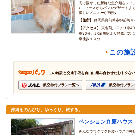
湾で揚がった新鮮な魚介類をメイ
♪ ソースからパンやデザートまで
優しいメニューが自慢♪
住所
静岡県御前崎市御前崎８
アクセス
東名菊川ICより車4
車30分、JR菊川駅より静鉄バス
車徒歩１０分
この施
この施設と交通手段を自由に組み合わせたおトクな
航空券付プラン一覧へ
航空券付プラン
沖縄をのんびり、ゆっくり、旅する。
ペンション弁慶ハウス
みんなでワクワク弁慶ハウス!!沖縄