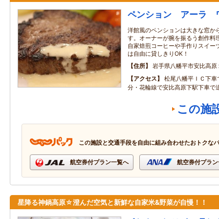
ペンション アーラ 
洋館風のペンションは大きな窓か
す。オーナーが腕を振るう創作料
自家焙煎コーヒーや手作りスイー
は自由に貸しきりOK！
住所
岩手県八幡平市安比高原
アクセス
松尾八幡平ＩＣ下車
分・花輪線で安比高原下駅下車で
この施
この施設と交通手段を自由に組み合わせたおトクな
航空券付プラン一覧へ
航空券付プラン
星降る神鍋高原☆澄んだ空気と新鮮な自家米&野菜が自慢！！