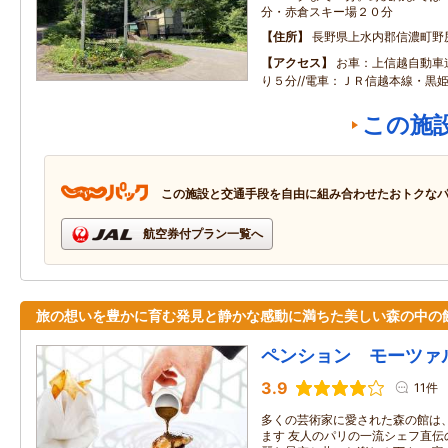
分・赤倉スキー場２０分
住所
長野県上水内郡信濃町野
アクセス
お車：上信越自動車
り５分//電車：ＪＲ信越本線・黒
この施
この施設と交通手段を自由に組み合わせたおトクな
航空券付プラン一覧へ
旅の想いを豊かに育む発見と静かな感動に満ちた美しい森の中の
ペンション モーツァ
3.9
11件
多くの芸術家に愛された森の館は
ます 友人のパリの一流シェフ直伝