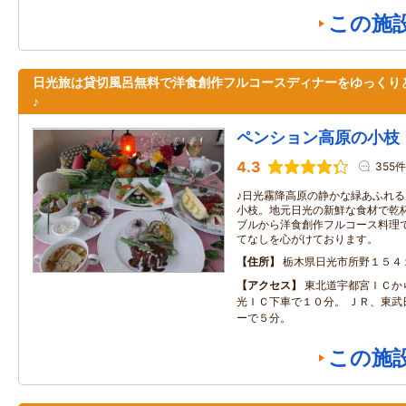
この施
日光旅は貸切風呂無料で洋食創作フルコースディナーをゆっくり
♪
ペンション高原の小枝
4.3
355件
♪日光霧降高原の静かな緑あふれ
小枝。地元日光の新鮮な食材で乾
ブルから洋食創作フルコース料理
てなしを心がけております。
住所
栃木県日光市所野１５４
アクセス
東北道宇都宮ＩＣか
光ＩＣ下車で１０分。 ＪＲ、東武
ーで５分。
この施