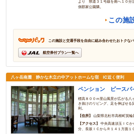
より 県道３１号線を南へ１０分
側郡家公園隣。
この施
この施設と交通手段を自由に組み合わせたおトクな
航空券付プラン一覧へ
八ヶ岳南麓 静かな木立の中アットホームな宿 IC近く便利
ペンション ピースパ
標高８００ｍ里山風景が広がる八ヶ
き抜けのリビング、足を伸ばせる貸
利。
住所
山梨県北杜市高根町箕輪
アクセス
中央高速須玉ＩＣか
分、長坂ＩＣからＲ１４１方面１０