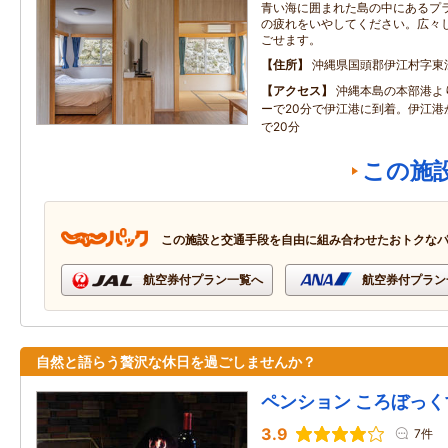
青い海に囲まれた島の中にあるプ
の疲れをいやしてください。広々
ごせます。
住所
沖縄県国頭郡伊江村字東
アクセス
沖縄本島の本部港よ
ーで20分で伊江港に到着。伊江港
で20分
この施
この施設と交通手段を自由に組み合わせたおトクな
航空券付プラン一覧へ
航空券付プラン
自然と語らう贅沢な休日を過ごしませんか？
ペンション ころぼっく
3.9
7件