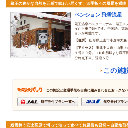
蔵王の豊かな自然を五感で味わい尽くす、四季折々の風景を満喫
ペンション 飛雪流星
蔵王温泉バスターミナル、蔵王ス
イから車で5分です。中国語、英
ョンが可能です。
住所
山形県上山市小倉字大森
アクセス
東北中央道・山形上
１号２０分。ＪＲ山形駅より蔵王
分終点下車、送迎５分
この施
この施設と交通手段を自由に組み合わせたおトクな
航空券付プラン一覧へ
航空券付プラン
粉雪舞う安比高原で滑って泊って食べてお風呂も貸切～自家焙煎