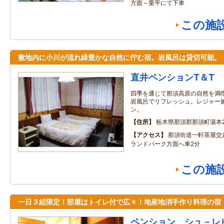
方面～栗平にて下車
この施
敷地内に小川が流れ緑豊かな自然に佇む宿。岩風呂は貸切可能。
直井ペンションT＆T
四季を通じて那須高原の自然を満
岩風呂でリフレッシュ。レジャー
ン。
住所
栃木県那須郡那須町湯本21
アクセス
那須街道一軒茶屋交
ランドパーク方面へ車2分
この施
一日３組限定！部屋はトイレ付で広々！地産地消手作り料理の宿
ペンション シュ－レ