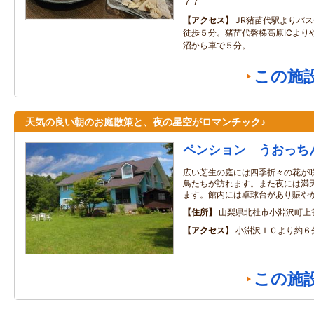
７７
アクセス
JR猪苗代駅よりバ
徒歩５分。猪苗代磐梯高原ICより
沼から車で５分。
この施
天気の良い朝のお庭散策と、夜の星空がロマンチック♪
ペンション うおっち
広い芝生の庭には四季折々の花が
鳥たちが訪れます。また夜には満
ます。館内には卓球台があり賑や
住所
山梨県北杜市小淵沢町上
アクセス
小淵沢ＩＣより約６
この施