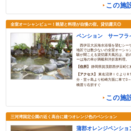
この施
全室オーシャンビュー！眺望と料理が自慢の宿。貸切露天◎
ペンション サーフラ
西伊豆大浜海水浴場を望むシーサ
地区では数少ないの全室オーシャ
騒が聞こえる貸切露天風呂は、岩
ーは海の幸が満載和洋折衷料理。
住所
静岡県賀茂郡西伊豆町仁科5
アクセス
東名沼津ＩＣよりＲ1
分・堂ヶ島より松崎方面に車で3～4
橋渡り右折すぐ
この施
三河湾国定公園の近く高台に建つオレンジ色のペンション
蒲郡オレンジペンショ