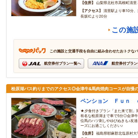
住所
山梨県北杜市高根町清里
アクセス
清里駅より車10分、
長坂ICより20分
この施
この施設と交通手段を自由に組み合わせたおトクな
航空券付プラン一覧へ
航空券付プラン
桧原湖バス釣りまでのアクセス◎会津牛&馬肉焼肉コースが自慢
ペンション Ｆｕｎ 
★夕食付きプラン「また来て割」対
有名な桧原湖まで車で5分◎会津牛
位馬のハツ刺しやゆびぬきも♪友
ーズにお過ごしください♪
住所
福島県耶麻郡北塩原村大