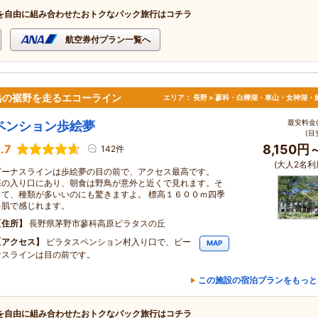
を自由に組み合わせたおトクなパック旅行はコチラ
航空券付プラン一覧へ
岳の裾野を走るエコーライン
エリア：
長野 > 蓼科・白樺湖・車山・女神湖・
最安料金(
ペンション歩絵夢
(目
.7
8,150円
142件
(大人2名利
ビーナスラインは歩絵夢の目の前で、アクセス最高です。
森の入り口にあり、朝食は野鳥が意外と近くで見れます。そ
して、種類が多いいのにも驚きますよ。 標高１６００ｍ四季
を肌で感じれます。
住所
長野県茅野市蓼科高原ピラタスの丘
アクセス
ピラタスペンション村入り口で、ビー
MAP
ナスラインは目の前です。
この施設の宿泊プランをもっと
を自由に組み合わせたおトクなパック旅行はコチラ