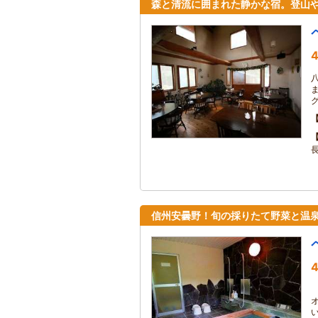
森と清流に囲まれた静かな宿。登山
4
信州安曇野！旬の採りたて野菜と温
4