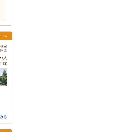
トマム
税込)
安)
～
/人
用時)
みる