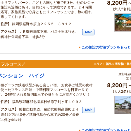
8,200円
富士サファリパーク、こどもの国など車で約3分。他のレジャ
ー施設も近隣にあり、目的にそって満喫できます。２４時間
(大人2名利
入浴可。家族風呂で心身ともにリフレッシュでき、旅の疲れ
を癒してくれます。
住所
静岡県裾野市須山２２５５－３８１２
アクセス
ＪＲ御殿場駅下車、バス十里木行き、
MAP
八幡神社公園前下車 徒歩3分
この施設の宿泊プランをもっと
りフルコース／
エリア：
福島 > 裏磐梯・磐
最安料金(
ペンション ハイジ
(目
8,200円
各種ゲージの鉄道模型がある楽しい宿。 お食事は地元の食材
を使ったフランス料理・中華料理フルコースを日替わりで
(大人2名利
す。 24時間入れる貸切風呂で心身ともにお寛ぎください！
住所
福島県耶麻郡北塩原村檜原字剣ヶ峯１０９３
アクセス
磐越自動車道、猪苗代磐梯高原ICより
MAP
国道459で約40分／猪苗代駅から車で約20分／最寄
バス停は剣ヶ峰
この施設の宿泊プランをもっと