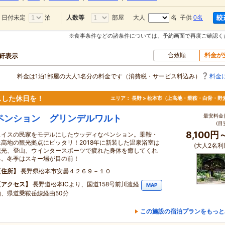
日付未定
泊
部屋
大人
名 子供
0名
人数等
※食事条件などの諸条件については、予約画面で再度ご確認く
合致順
料金が
0軒表示
料金は1泊1部屋の大人1名分の料金です（消費税・サービス料込み）
料金
スした休日を！
エリア：
長野 > 松本市（上高地・乗鞍・白骨・野
最安料金(
ペンション グリンデルワルト
(目
8,100円
スイスの民家をモデルにしたウッディなペンション。乗鞍・
上高地の観光拠点にピッタリ！2018年に新装した温泉浴室は
(大人2名利
観光、登山、ウインタースポーツで疲れた身体を癒してくれ
る。冬季はスキー場が目の前！
住所
長野県松本市安曇４２６９－１０
アクセス
長野道松本ICより、国道158号前川渡経
MAP
由、県道乗鞍岳線経由50分
この施設の宿泊プランをもっと