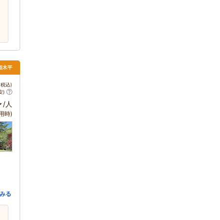
姫木平
税込)
安)
～
/人
用時)
みる