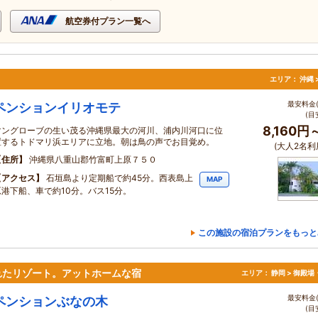
航空券付プラン一覧へ
エリア：
沖縄 
最安料金(
ペンションイリオモテ
(目
8,160円
マングローブの生い茂る沖縄県最大の河川、浦内川河口に位
置するトドマリ浜エリアに立地。朝は鳥の声でお目覚め。
(大人2名利
住所
沖縄県八重山郡竹富町上原７５０
アクセス
石垣島より定期船で約45分。西表島上
MAP
原港下船、車で約10分。バス15分。
この施設の宿泊プランをもっと
れたリゾート。アットホームな宿
エリア：
静岡 > 御殿
最安料金(
ペンションぶなの木
(目