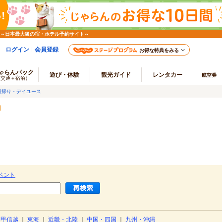
 ～日本最大級の宿・ホテル予約サイト～
ログイン
会員登録
お得な特典をみる
ゃらんパック
遊び・体験
観光ガイド
レンタカー
航空券
（交通＋宿泊）
日帰り・デイユース
）
ベント
・甲信越
｜
東海
｜
近畿・北陸
｜
中国・四国
｜
九州・沖縄