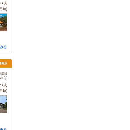
～
/人
用時)
みる
梯高原
税込)
安)
～
/人
用時)
みる