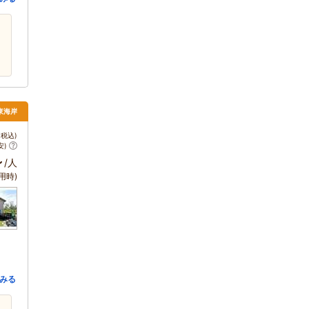
東海岸
税込)
安)
～
/人
用時)
みる