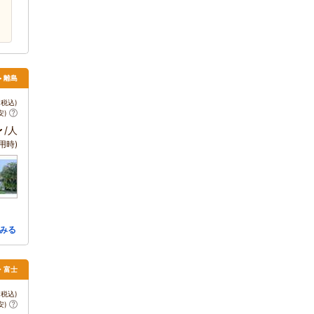
> 離島
税込)
安)
～
/人
用時)
みる
場・富士
税込)
安)