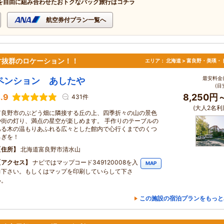
を自由に組み合わせたおトクなパック旅行はコチラ
航空券付プラン一覧へ
す抜群のロケーション！！
エリア：
北海道 > 富良野・美瑛・
最安料金(
ペンション あしたや
(目
.9
8,250円
431件
(大人2名利
富良野市のぶどう畑に隣接する丘の上、四季折々の山の景色
や街の灯り、満点の星空が楽しめます。 手作りのテーブルの
ある木の温もりあふれる広々とした館内で心行くまでのくつ
ろぎを！
住所
北海道富良野市清水山
アクセス
ナビではマップコード349120008を入
MAP
力下さい。もしくはマップを印刷していらして下さ
い。
この施設の宿泊プランをもっと