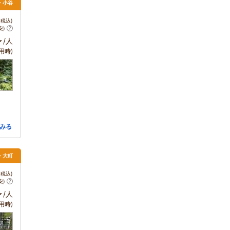
馬・小谷
税込)
安)
～
/人
用時)
みる
野・大町
税込)
安)
～
/人
用時)