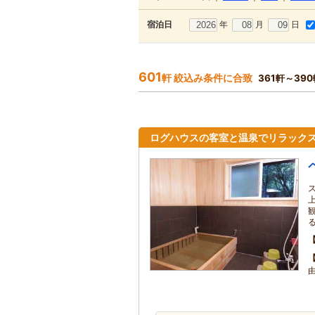
年
月
日
宿泊日
601
軒 絞込み条件に合致
361軒～39
ログハウスの客室と温泉でリラック