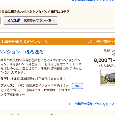
を自由に組み合わせたおトクなパック旅行はコチラ
航空券付プラン一覧へ
ミ総合評価５.０のペンション
エリア：
沖縄 > 西海岸・
最安料金(
ペンション ほろほろ
(目
8,200円
沖縄県の観光地で有名な恩納村にある４室だけの小さなペン
ション。海も歩いて５分と近い！ お部屋は全室ユニットバス
(大人2名利
等完備しゆったり過ごせます。沖縄料理や泡盛と共に”ゆんた
く”も楽しんで下さい！
住所
沖縄県国頭郡恩納村字瀬良垣８５９番３
アクセス
【車】高速屋嘉インター下車約１５分
MAP
（万座毛方面へ）、【路線バス（120番線）】瀬良垣
バス停下車徒歩５分
この施設の宿泊プランをもっと