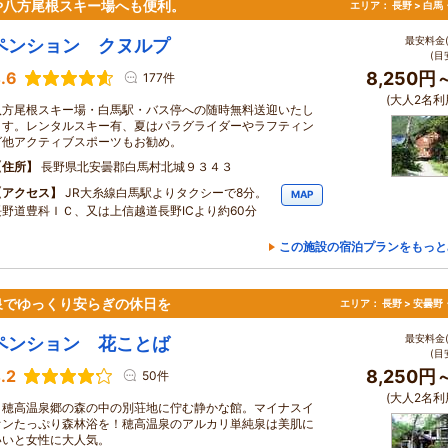
や八方尾根スキー場へも便利。
エリア：
長野 > 白
最安料金(
ペンション クヌルプ
(目
.6
8,250円
177件
(大人2名利
八方尾根スキー場・白馬駅・バス停への随時無料送迎いたし
ます。レンタルスキー有、夏はパラグライダーやラフティン
グ他アクティブスポーツもお勧め。
住所
長野県北安曇郡白馬村北城９３４３
アクセス
JR大糸線白馬駅よりタクシーで8分。
MAP
長野道豊科ＩＣ、又は上信越道長野ICより約60分
この施設の宿泊プランをもっと
泉でゆっくり安らぎの休日を
エリア：
長野 > 安曇
最安料金(
ペンション 花ことば
(目
.2
8,250円
50件
(大人2名利
穂高温泉郷の森の中の別荘地に佇む静かな館。マイナスイ
オンたっぷり森林浴を！穂高温泉のアルカリ単純泉は美肌に
いいと女性に大人気。