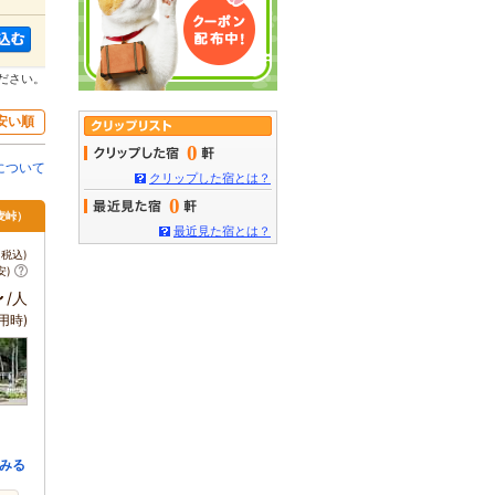
ださい。
安い順
0
について
クリップした宿とは？
0
麦峠）
最近見た宿とは？
税込)
安)
～
/人
用時)
みる