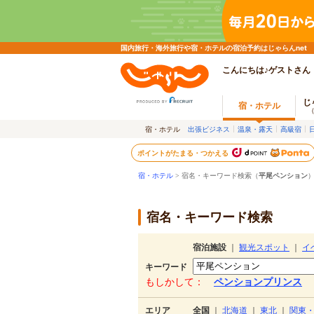
国内旅行・海外旅行や宿・ホテルの宿泊予約はじゃらんnet
こんにちは♪ゲストさん
じ
宿・ホテル
宿・ホテル
出張ビジネス
温泉・露天
高級宿
ポイントがたまる・つかえる
宿・ホテル
> 宿名・キーワード検索（
平尾ペンション
宿名・キーワード検索
宿泊施設
｜
観光スポット
｜
イ
キーワード
もしかして：
ペンションプリンス
エリア
全国
｜
北海道
｜
東北
｜
関東