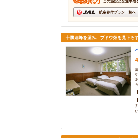
この施設と交通手段
航空券付プラン一覧へ
十勝連峰を望み、ブドウ畑を見下ろ
4