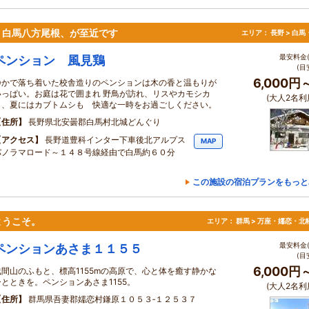
。白馬八方尾根、が至近です
エリア：
長野 > 白
最安料金(
ペンション 風見鶏
(目
6,000円
静かで落ち着いた校舎造りのペンションは木の香と温もりが
いっぱい。お庭は花で囲まれ 野鳥が訪れ、リスやカモシカ
(大人2名利
も、夏にはカブトムシも 快適な一時をお過ごしください。
住所
長野県北安曇郡白馬村北城どんぐり
アクセス
長野道豊科インター下車後北アルプス
MAP
パノラマロード～１４８号線経由で白馬約６０分
この施設の宿泊プランをもっと
ようこそ。
エリア：
群馬 > 万座・嬬恋・北
最安料金(
ペンションあさま１１５５
(目
6,000円
浅間山のふもと、標高1155mの高原で、心と体を癒す静かな
ひとときを。ペンションあさま1155。
(大人2名利
住所
群馬県吾妻郡嬬恋村鎌原１０５３‐１２５３７