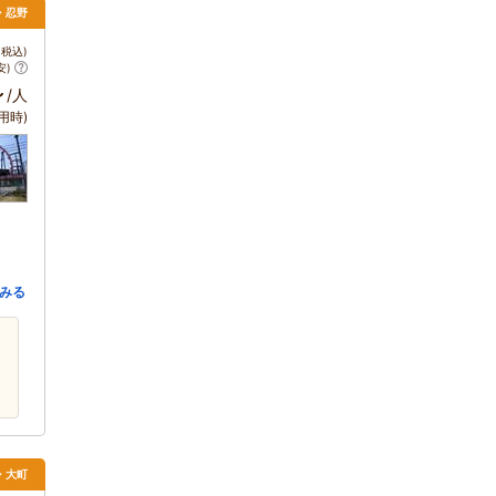
湖・忍野
税込)
安)
～
/人
用時)
みる
野・大町