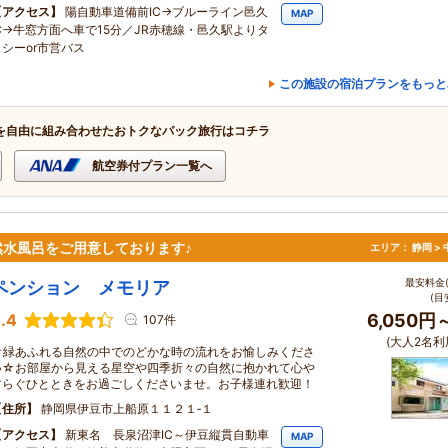
アクセス
陽自動車道備前IC→ブルーライン邑久
MAP
IC→牛窓方面へ車で15分／JR赤穂線・邑久駅よりタ
クシーor市営バス
この施設の宿泊プランをもっと
を自由に組み合わせたおトクなパック旅行はコチラ
航空券付プラン一覧へ
水風呂をご用意しております♪
エリア：
静岡 >
最安料金(
ペンション メモリア
(目
.4
6,050円
107件
(大人2名利
☆緑あふれる自然の中でのどかな時の流れをお愉しみくださ
い☆お部屋から見える星空や四季折々の自然に抱かれて心や
すらぐひとときをお過ごしくださいませ。お子様連れ歓迎！
住所
静岡県伊豆市上船原１１２１‐１
アクセス
新東名 長泉沼津IC～伊豆縦貫自動車
MAP