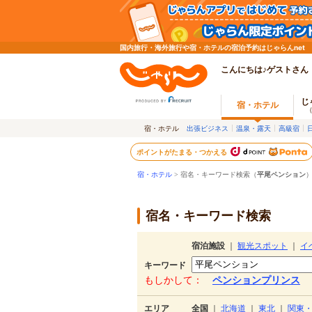
国内旅行・海外旅行や宿・ホテルの宿泊予約はじゃらんnet
こんにちは♪ゲストさん
じ
宿・ホテル
宿・ホテル
出張ビジネス
温泉・露天
高級宿
ポイントがたまる・つかえる
宿・ホテル
> 宿名・キーワード検索（
平尾ペンション
宿名・キーワード検索
宿泊施設
｜
観光スポット
｜
イ
キーワード
もしかして：
ペンションプリンス
エリア
全国
｜
北海道
｜
東北
｜
関東