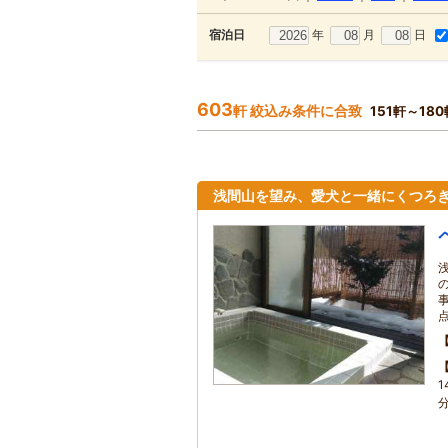
年
月
日
宿泊日
603
軒 絞込み条件に合致
151軒～18
浅間山を望み、愛犬と一緒にくつろ