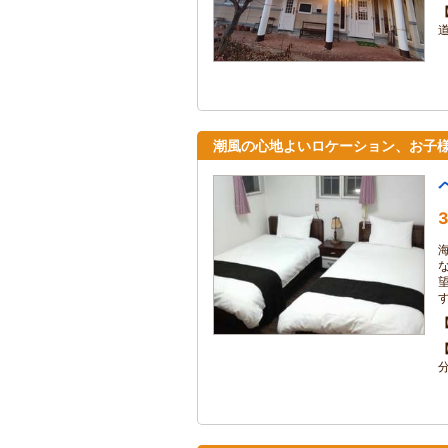
道
潮風の心地よいロケーション、お子
3