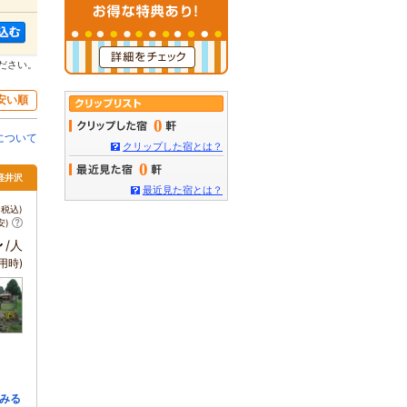
ださい。
安い順
0
について
クリップした宿とは？
0
軽井沢
最近見た宿とは？
税込)
安)
～
/人
用時)
みる