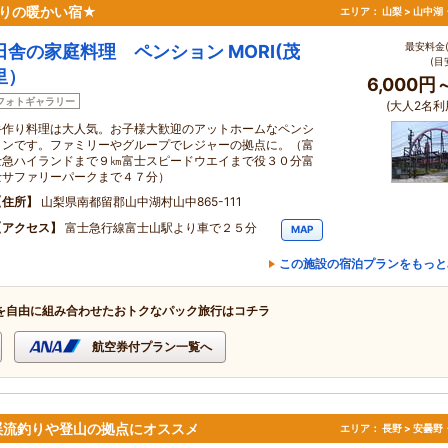
作りの暖かい宿★
エリア：
山梨 > 山中
最安料金(
田舎の家庭料理 ペンション MORI(茂
(目
里）
6,000円
フォトギャラリー
(大人2名利
手作り料理は大人気。お子様大歓迎のアットホームなペンシ
ョンです。ファミリーやグループでレジャーの拠点に。（富
士急ハイランドまで９㎞富士スピードウエイまで役３０分富
士サファリーパークまで４７分）
住所
山梨県南都留郡山中湖村山中865-111
アクセス
富士急行線富士山駅より車で２５分
MAP
この施設の宿泊プランをもっと
を自由に組み合わせたおトクなパック旅行はコチラ
航空券付プラン一覧へ
渓流釣りや登山の拠点にオススメ
エリア：
長野 > 安曇