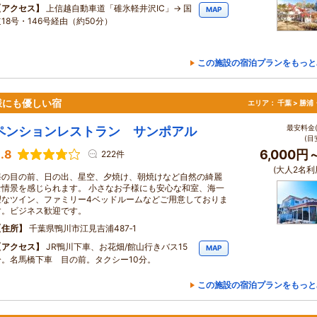
アクセス
上信越自動車道「碓氷軽井沢IC」→ 国
MAP
18号・146号経由（約50分）
この施設の宿泊プランをもっと
様にも優しい宿
エリア：
千葉 > 勝
最安料金(
ペンションレストラン サンポアル
(目
.8
6,000円
222件
(大人2名利
海の目の前、日の出、星空、夕焼け、朝焼けなど自然の綺麗
な情景を感じられます。 小さなお子様にも安心な和室、海一
望なツイン、ファミリー4ベッドルームなどご用意しておりま
す。ビジネス歓迎です。
住所
千葉県鴨川市江見吉浦487‐1
アクセス
JR鴨川下車、お花畑/館山行きバス15
MAP
分。名馬橋下車 目の前。タクシー10分。
この施設の宿泊プランをもっと