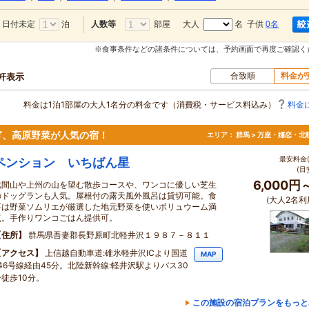
日付未定
泊
部屋
大人
名 子供
0名
人数等
※食事条件などの諸条件については、予約画面で再度ご確認く
合致順
料金が
0軒表示
料金は1泊1部屋の大人1名分の料金です（消費税・サービス料込み）
料金
ぎ、高原野菜が人気の宿！
エリア：
群馬 > 万座・嬬恋・北
最安料金(
ペンション いちばん星
(目
6,000円
浅間山や上州の山を望む散歩コースや、ワンコに優しい芝生
のドッグランも人気。屋根付の露天風外風呂は貸切可能。食
(大人2名利
事は野菜ソムリエが厳選した地元野菜を使いボリュウーム満
点。手作りワンコごはん提供可。
住所
群馬県吾妻郡長野原町北軽井沢１９８７－８１１
アクセス
上信越自動車道:碓氷軽井沢ICより国道
MAP
146号線経由45分。北陸新幹線:軽井沢駅よりバス30
分徒歩10分。
この施設の宿泊プランをもっと