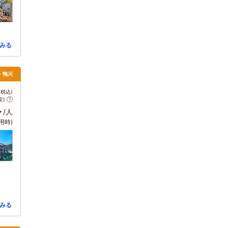
みる
浦・鴨川
税込)
安)
～
/人
用時)
みる