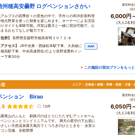
最安料金(
信州穂高安曇野 ログペンションさかい
(目
6,000円
北アルプスの四季折々の景色の中で、手作りの和洋折衷料理
や地元野菜を使った朝食を楽しめます。オーナーによる渓流
(大人2名利
釣りガイドも体験可能。洋室は愛犬と一緒に宿泊可能で、心
温まるおもてなしが魅力です。
住所
長野県安曇野市穂高有明３０７２‐８
アクセス
JR中央東・西線松本駅下車、大糸線に
MAP
て穂高駅下車、中央高速岡谷JCより長野道豊科イン
ター下車30分
この施設の宿泊プランをもっと
る宿
エリア：
北海道 > 釧路・阿寒・根室・川湯・
最安料金(
ペンション Birao
(目
.5
6,050円
13件
(大人2名利
美羅尾山のふもと 釧路川のほとりにたたずむアットホーム
なペンションとコンドミニアムです。 満天の星空の下お肌に
やさしい天然温泉露天風呂でくつろぎのひとときを･･ 全室エ
アコン完備、全館禁煙