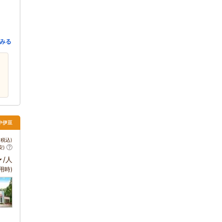
みる
 中伊豆
税込)
安)
～
/人
用時)