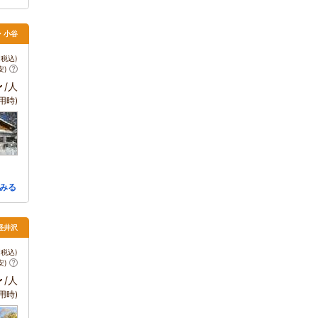
馬・小谷
税込)
安)
～
/人
用時)
みる
軽井沢
税込)
安)
～
/人
用時)