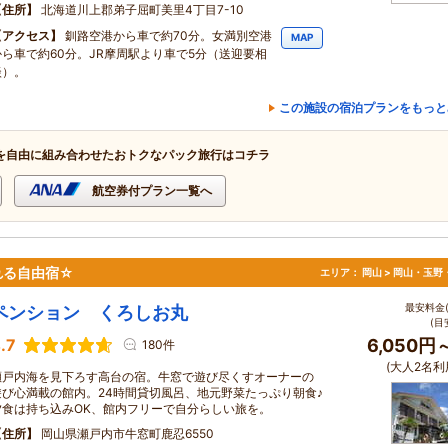
住所
北海道川上郡弟子屈町美里4丁目7-10
アクセス
釧路空港から車で約70分。女満別空港
MAP
から車で約60分。JR摩周駅より車で5分（送迎要相
談）。
この施設の宿泊プランをもっと
を自由に組み合わせたおトクなパック旅行はコチラ
航空券付プラン一覧へ
れる自由宿☆
エリア：
岡山 > 岡山・玉野
最安料金(
ペンション くろしお丸
(目
.7
6,050円
180件
(大人2名利
瀬戸内海を見下ろす高台の宿。牛窓で遊び尽くすオーナーの
遊び心満載の館内。24時間貸切風呂、地元野菜たっぷり朝食♪
夕食は持ち込みOK、館内フリーで自分らしい旅を。
住所
岡山県瀬戸内市牛窓町鹿忍6550