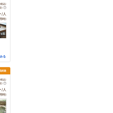
税込)
安)
～
/人
用時)
みる
屈斜路
税込)
安)
～
/人
用時)