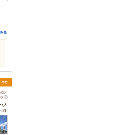
みる
・牛窓
税込)
安)
～
/人
用時)