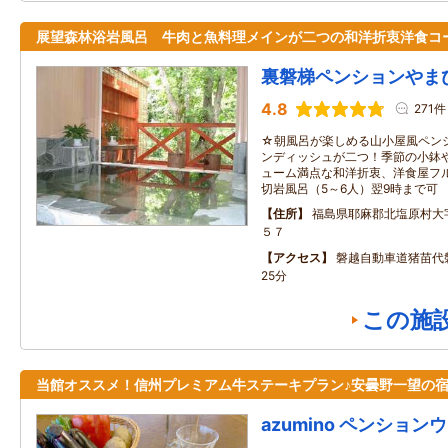
展望森林浴岩風呂 牛肉と魚料理メインが二つの和洋折衷洋食コ
裏磐梯ペンションやま
4.8
271件
☆朝風呂が楽しめる山小屋風ペン
ンディッシュが二つ！季節の小鉢
ューム満点な和洋折衷、洋食屋フ
切岩風呂（5～6人）翌9時まで可
住所
福島県耶麻郡北塩原村大
５７
アクセス
磐越自動車道猪苗代
25分
この施
当館オススメ！信州プレミアム牛ステーキプラン♪安曇野一望の
azumino ペンション