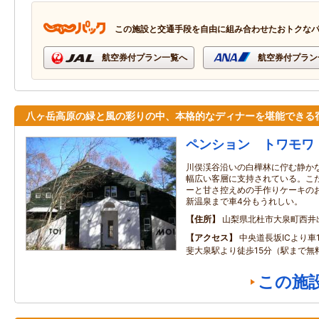
この施設と交通手段を自由に組み合わせたおトクな
航空券付プラン一覧へ
航空券付プラン
八ヶ岳高原の緑と風の彩りの中、本格的なディナーを堪能できる
ペンション トワモワ
川俣渓谷沿いの白樺林に佇む静か
幅広い客層に支持されている。こ
ーと甘さ控えめの手作りケーキの
新温泉まで車4分もうれしい。
住所
山梨県北杜市大泉町西井出8
アクセス
中央道長坂ICより車
斐大泉駅より徒歩15分（駅まで無
この施