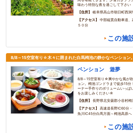
味わう特別な夜を過ごして下さい
住所
岐阜県高山市朝日町西洞16
アクセス
中部縦貫自動車道、
５０分
この施
8/8～15空室有り☆木々に囲まれた白馬栂池の静かなペンション
ペンション 遊夢
8/8～15空室有り☆爽やかな風
ョン。栂池ゴンドラまで徒歩15分
ーナー手作りのボリュームいっぱ
をお楽しみください☆
住所
長野県北安曇郡小谷村栂
アクセス
高速道長野IC60分・
魚川IC45分白馬方面～栂池高原へ
この施