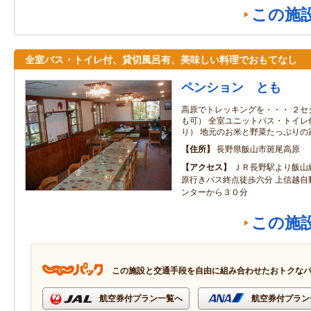
この施
全室バス・トイレ付、貸切風呂有、美味しい料理でおもてなし
ペンション とも
高原でトレッキングを・・・ ２セ
も可） 全室ユニットバス・トイレ
り） 地元のお米と野菜たっぷりの
住所
長野県飯山市斑尾高原
アクセス
ＪＲ長野駅より飯山
原行きバス終点徒歩六分 上信越自
ンターから３０分
この施
この施設と交通手段を自由に組み合わせたおトクな
航空券付プラン一覧へ
航空券付プラン