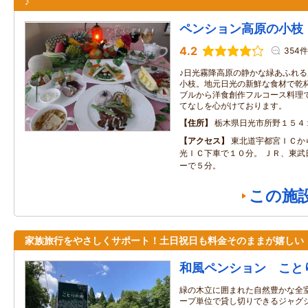
♪
ペンション高原の小枝
4.2
354件
♪日光霧降高原の静かな緑あふれ
小枝。地元日光の新鮮な食材で乾
ブルから洋食創作フルコース料理
てなしを心がけております。
住所
栃木県日光市所野１５４
アクセス
東北道宇都宮ＩＣか
光ＩＣ下車で１０分。 ＪＲ、東武
ーで５分。
この施
家族旅行をやさしくサポート！土日祝日も料金そのままが嬉しい
和風ペンション こと
緑の木立に囲まれた自然豊かな全室
ープ単位で貸し切りできるジャグジ