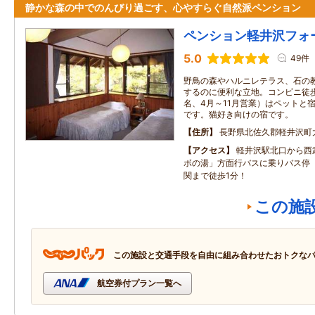
静かな森の中でのんびり過ごす、心やすらぐ自然派ペンション
ペンション軽井沢フォ
5.0
49件
野鳥の森やハルニレテラス、石の
するのに便利な立地。コンビニ徒歩
名、4月～11月営業）はペットと
です。猫好き向けの宿です。
住所
長野県北佐久郡軽井沢町
アクセス
軽井沢駅北口から西
ボの湯」方面行バスに乗りバス停
関まで徒歩1分！
この施
この施設と交通手段を自由に組み合わせたおトクな
航空券付プラン一覧へ