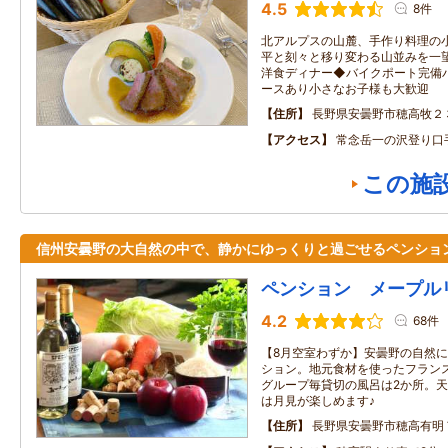
4.5
8件
北アルプスの山麓、手作り料理の
平と刻々と移り変わる山並みを一
洋食ディナー◆バイクポート完備
ースあり小さなお子様も大歓迎
住所
長野県安曇野市穂高牧２
アクセス
常念岳一の沢登り口
この施
信州安曇野の大自然の中で、静かにゆっくりと過ごせるペンショ
ペンション メープル
4.2
68件
【8月空室わずか】安曇野の自然
ション。地元食材を使ったフラン
グループ毎貸切の風呂は2か所。
は月見が楽しめます♪
住所
長野県安曇野市穂高有明