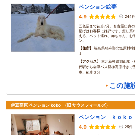
ペンション絵夢
4.9
244
五色沼まで徒歩7分。名古屋出身
揚げはお客様に好評です。癒し系
える、ペット連れ、赤ちゃん、お
ン。
住所
福島県耶麻郡北塩原村檜
１
アクセス
東北新幹線郡山駅下
代駅から会津バス磐梯高原行きで
車、徒歩３分
この施
伊豆高原 ペンション koko (旧 サウスフィールズ）
ペンション ｋｏｋｏ
4.9
25件