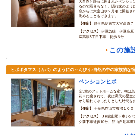
大自然と静寂に囲まれたペンション
るので騒音もなく、隠れ家のよう
窓からは大室山や２月頃に開催さ
眺めることもできます。
住所
静岡県伊東市大室高原７
アクセス
伊豆急線 伊豆高原
室高原8丁目下車 徒歩５分
この施
ヒポポタマス（カバ）のようにの～んびり♪自然の中の家族的な
ペンションヒポ
全5室のアットホームな宿。朝は
花々に癒されて、夜は満天の星空
から離れてゆったりとした時間を
住所
千葉県館山市布沼１００
アクセス
ＪR館山駅下車JR
ク前下車徒歩10分。館山自動車道富