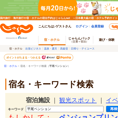
国内旅行・海外旅行や宿・ホテルの宿泊予約はじゃらんnet ～日本最大級の宿・ホテル予約サイト
こんにちは♪ゲストさん
ログイン
会員登録
じゃらんパック
宿・ホテル
遊び・体験
（交通＋宿泊）
宿・ホテル
出張ビジネス
温泉・露天
高級宿
日帰り・デイユース
ポイントがたまる・つかえる
宿・ホテル
> 宿名・キーワード検索（
平尾ペンション
）
宿名・キーワード検索
宿泊施設
｜
観光スポット
｜
イ
キーワード
もしかして：
ペンションプリン