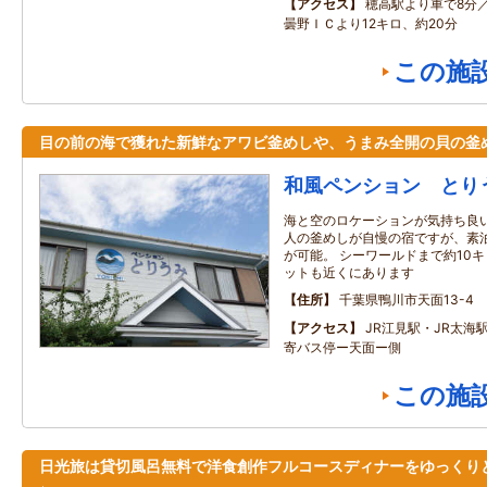
アクセス
穂高駅より車で8分
曇野ＩＣより12キロ、約20分
この施
目の前の海で獲れた新鮮なアワビ釜めしや、うまみ全開の貝の釜
和風ペンション とり
海と空のロケーションが気持ち良い
人の釜めしが自慢の宿ですが、素
が可能。 シーワールドまで約10
ットも近くにあります
住所
千葉県鴨川市天面13-4
アクセス
JR江見駅・JR太海
寄バス停ー天面ー側
この施
日光旅は貸切風呂無料で洋食創作フルコースディナーをゆっくり