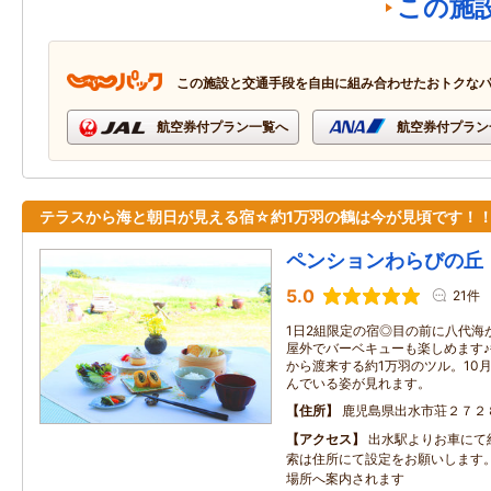
この施
この施設と交通手段を自由に組み合わせたおトクな
航空券付プラン一覧へ
航空券付プラン
テラスから海と朝日が見える宿☆約1万羽の鶴は今が見頃です！
ペンションわらびの丘
5.0
21件
1日2組限定の宿◎目の前に八代海
屋外でバーベキューも楽しめます
から渡来する約1万羽のツル。10
んでいる姿が見れます。
住所
鹿児島県出水市荘２７２
アクセス
出水駅よりお車にて
索は住所にて設定をお願いします
場所へ案内されます