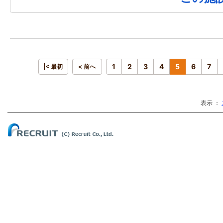
1
2
3
4
5
6
7
|< 最初
< 前へ
表示 ：