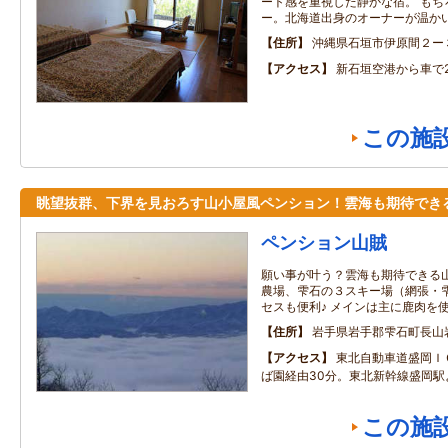
ート感を重視した静かな宿。 もち
ー。北海道出身のオーナーが温か
住所
沖縄県石垣市伊原間２ー
アクセス
新石垣空港から車で
この施
眺望抜群、下界を見おろす山小屋風ペンション！雲海も期待でき
ペンション山賊
願い事が叶う？雲海も期待できる山
農場、雫石の３スキー場（網張・
セスも便利♪ メインは主に鹿肉を
住所
岩手県岩手郡雫石町長山
アクセス
東北自動車道盛岡Ｉ
ば園経由30分。東北新幹線盛岡駅
この施