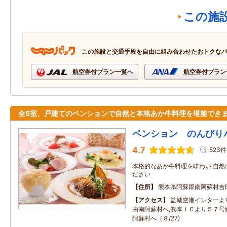
この施
この施設と交通手段を自由に組み合わせたおトクな
航空券付プラン一覧へ
航空券付プラン
全5室、戸建てのペンションで自然と本格あか牛料理を堪能でき
ペンション のんびり
4.7
523件
本格的なあか牛料理を味わい,自然
ださい
住所
熊本県阿蘇郡南阿蘇村吉
アクセス
益城空港インターよ
由南阿蘇村へ,熊本ＩＣより５７号
阿蘇村へ（８/27)