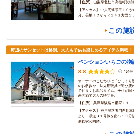
住所
山梨県北杜市高根町箕輪
アクセス
中央高速須玉ＩＣか
分、長坂ＩＣからＲ１４１方面１０
この施
海辺のサンセットは格別。大人も子供も楽しめるアイテム満載！
ペンションいちごの物
3.8
151件
オーナーのこだわりは「ひっくり
のお散歩や、幼児用玩具で遊び疲
で仲良くお風呂タイム。子供が眠
果実酒で大人の時間を。
住所
兵庫県淡路市郡家１１１
アクセス
神戸淡路鳴門自動車
より 県道３１号線を南へ１０分
側郡家公園隣。