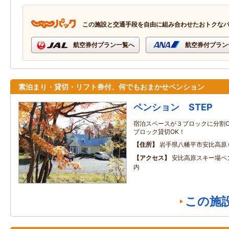
この施設と交通手段を自由に組み合わせたおトクな
航空券付プラン一覧へ
航空券付プラン
素泊まり・貸切・リフト券付、何でもおまかせペンション
ペンション STEP
宿泊スペースが３ブロックに分割O
ブロック貸切OK！
住所
岩手県八幡平市安比高原
アクセス
安比高原スキー場ペ
内
この施