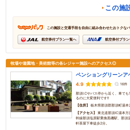
この施
この施設と交通手段を自由に組み合わせたおトクな
航空券付プラン一覧へ
航空券付プラン
牧場や遊園地・美術館等の各レジャー施設へのアクセス◎
ペンショングリーンア
4.9
16件
那須I.Cやバス停から近く、車で
るのに大変便利です!!
住所
栃木県那須郡那須町湯本2
アクセス
東北道那須IC湯本方
幹線那須塩原駅乗換黒磯駅、那須温
軒茶屋下車徒歩2分。