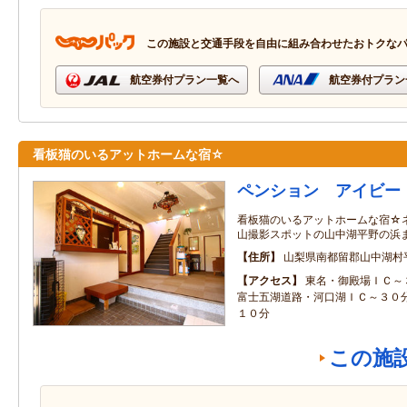
この施設と交通手段を自由に組み合わせたおトクな
航空券付プラン一覧へ
航空券付プラン
看板猫のいるアットホームな宿☆
ペンション アイビー
看板猫のいるアットホームな宿☆
山撮影スポットの山中湖平野の浜
住所
山梨県南都留郡山中湖村
アクセス
東名・御殿場ＩＣ～
富士五湖道路・河口湖ＩＣ～３０
１０分
この施