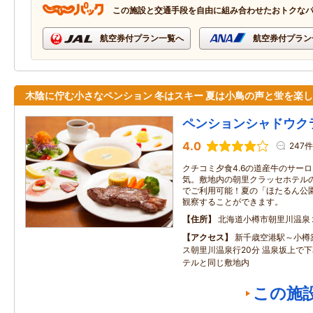
この施設と交通手段を自由に組み合わせたおトクな
航空券付プラン一覧へ
航空券付プラン
木陰に佇む小さなペンション 冬はスキー 夏は小鳥の声と蛍を楽
ペンションシャドウク
4.0
247件
クチコミ夕食4.6の道産牛のサー
気。敷地内の朝里クラッセホテル
でご利用可能！夏の「ほたるん公
観察することができます。
住所
北海道小樽市朝里川温泉
アクセス
新千歳空港駅～小樽築
ス朝里川温泉行20分 温泉坂上で下
テルと同じ敷地内
この施