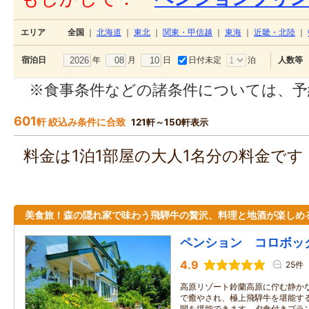
エリア
全国
｜
北海道
｜
東北
｜
関東・甲信越
｜
東海
｜
近畿・北陸
｜
年
月
日
日付未定
泊
宿泊日
人数等
※食事条件などの諸条件については、予
601
軒 絞込み条件に合致
121軒～150軒表示
料金は1泊1部屋の大人1名分の料金で
美食旅！森の隠れ家で味わう飛騨牛の贅沢、料理と地酒が楽しめ
ペンション コロボッ
4.9
25件
高原リゾート鈴蘭高原に佇む静か
で癒やされ、極上飛騨牛を堪能す
間を堪能できます。夕食付きプラン