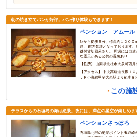
朝の焼き立てパンが好評。パン作り体験もできます！
ペンション アムール
駅から徒歩８分、標高約１２００
適、 館内禁煙となっております、
鍵付貸切風呂あり。 周辺には自然
な露天がある公共の温泉あり
住所
山梨県北杜市大泉町西井出8
アクセス
中央高速道長坂ＩＣ
ＪＲ小海線甲斐大泉駅より徒歩８
この施
テラスからの石垣島の海は絶景。夜には、満点の星空が楽しめま
ペンションさっぽろ
石垣島北部の絶景ポイント玉取崎