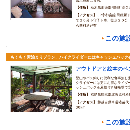
露天風呂は貸切。
住所
栃木県那須郡那須町高久乙
アクセス
JR宇都宮線 黒磯駅
で２０分下守子下車、徒歩２０分
ら無料送迎有
この施
もくもく素泊まりプラン、バイクライダーにはキャッシュバック
アウトドアと絵本のペ
登山やバス釣りに便利な食事無し
クライダーには更にお得なライダー
ッシュバック＆屋根付き駐輪場で
住所
福島県耶麻郡北塩原村桧
アクセス
磐越自動車道猪苗代
30km
この施