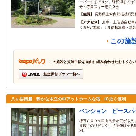
ーパークまで４分。野尻湖までは1
分・赤倉スキー場２０分
住所
長野県上水内郡信濃町野
アクセス
お車：上信越自動車
り５分//電車：ＪＲ信越本線・黒
この施
この施設と交通手段を自由に組み合わせたおトクな
航空券付プラン一覧へ
八ヶ岳南麓 静かな木立の中アットホームな宿 IC近く便利
ペンション ピースパ
標高８００ｍ里山風景が広がる八ヶ
き抜けのリビング、足を伸ばせる貸
利。