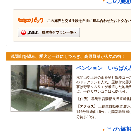
この施
この施設と交通手段を自由に組み合わせたおトクな
航空券付プラン一覧へ
浅間山を望み、愛犬と一緒にくつろぎ、高原野菜が人気の宿！
ペンション いちばん
浅間山や上州の山を望む散歩コー
のドッグランも人気。屋根付の露
事は野菜ソムリエが厳選した地元
点。手作りワンコごはん提供可。
住所
群馬県吾妻郡長野原町北
アクセス
上信越自動車道:碓氷
146号線経由45分。北陸新幹線:
分徒歩10分。
この施