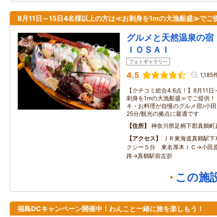
8月11日～15日4名様以上の方は≪お刺身を1mの大漁船盛≫でご
グルメと天然温泉の宿
ＩＯＳＡＩ
フォトギャラリー
4.5
1,185
【クチコミ総合4.6点！】8月11
刺身を1mの大漁船盛≫でご提供！
キ・お料理が自慢のグルメ宿♪小田
25分/観光の拠点に最適です
住所
神奈川県足柄下郡真鶴町
アクセス
ＪＲ東海道真鶴駅下
クシー５分 東名厚木ＩＣ→小田
路→真鶴駅前左折
この施
福島DCキャンペーン開催中！わんこと一緒に旅を楽しもう！