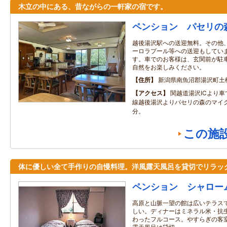
木立の中にある、昔ながらの一軒家の宿です。
ペンション パセリの
越後湯沢駅への送迎無料。その他
ーロラプール等への送迎もしていま
す。車でのお客様は、玄関前が駐
自然をお楽しみください。
住所
新潟県南魚沼郡湯沢町土樽6
アクセス
関越道湯沢ICより車
線越後湯沢よりパセリの森のマイク
分。
この施
体に優しい全て手作りの自慢料理。洋風露天風呂を貸切でリラッ
ペンション シャロー
高原と山脈一望の館は広いテラス
しい。ディナーはミネラル米・抗
わったフルコース。やすらぎの客