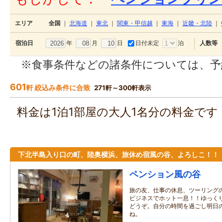
エリア
全国
｜
北海道
｜
東北
｜
関東・甲信越
｜
東海
｜
近畿・北陸
｜
年
月
日
日付未定
泊
宿泊日
人数等
※食事条件などの諸条件については、予
601
軒 絞込み条件に合致
271軒～300軒表示
料金は1泊1部屋の大人1名分の料金で
下北半島入り口の町、陸奥横浜、旅休め宿風の谷、よろしこ！！
ペンション風の谷
旅の友、仕事の休息、ツーリング
ビジネスでホット一息！！ゆっく
どうぞ。自分の時間を過ごし明日
ね。