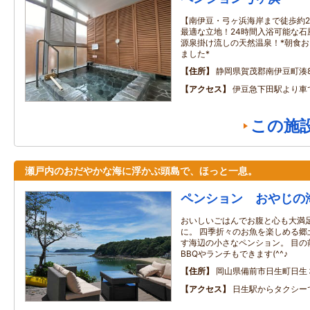
【南伊豆・弓ヶ浜海岸まで徒歩約
最適な立地！24時間入浴可能な石
源泉掛け流しの天然温泉！*朝食
ました*
住所
静岡県賀茂郡南伊豆町湊89
アクセス
伊豆急下田駅より車
この施
瀬戸内のおだやかな海に浮かぶ頭島で、ほっと一息。
ペンション おやじの
おいしいごはんでお腹と心も大満
に。 四季折々のお魚を楽しめる郷
す海辺の小さなペンション。 目の
BBQやランチもできます(^^♪
住所
岡山県備前市日生町日生
アクセス
日生駅からタクシー