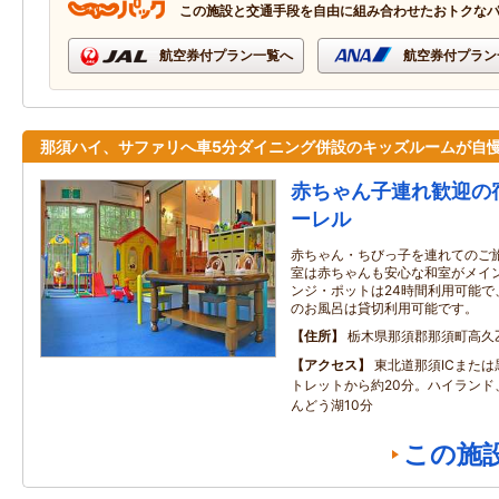
この施設と交通手段を自由に組み合わせたおトクな
航空券付プラン一覧へ
航空券付プラン
那須ハイ、サファリへ車5分ダイニング併設のキッズルームが自
赤ちゃん子連れ歓迎の
ーレル
赤ちゃん・ちびっ子を連れてのご
室は赤ちゃんも安心な和室がメイン
ンジ・ポットは24時間利用可能で
のお風呂は貸切利用可能です。
住所
栃木県那須郡那須町高久乙1
アクセス
東北道那須ICまたは
トレットから約20分。ハイランド
んどう湖10分
この施