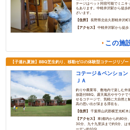
テージはペット同宿可能でミニキ
もあります。中軽井沢駅から徒歩約
ざいます。
住所
長野県北佐久郡軽井沢町長
アクセス
中軽井沢駅から徒歩
この施
【子連れ夏旅】BBQ芝生釣り、移動ゼロの体験型コテージリゾー
コテージ＆ペンション 
ＪＡ
釣りや農業等、敷地内で楽しむ外
放題付BBQ。露天風呂やサウナで
せるコテージで、気軽に大自然と
高の思い出が深まる滞在を。
住所
千葉県山武郡横芝光町木
アクセス
車)都内から約80分
30分、九十九里浜まで約5分、は
ーデン約10分