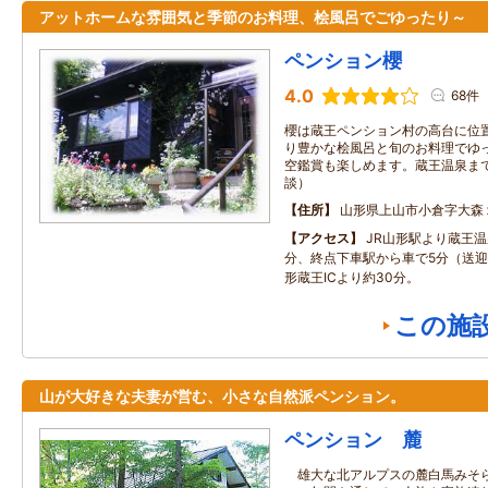
アットホームな雰囲気と季節のお料理、桧風呂でごゆったり～
ペンション櫻
4.0
68件
櫻は蔵王ペンション村の高台に位
り豊かな桧風呂と旬のお料理でゆ
空鑑賞も楽しめます。蔵王温泉ま
談）
住所
山形県上山市小倉字大森
アクセス
JR山形駅より蔵王温
分、終点下車駅から車で5分（送
形蔵王ICより約30分。
この施
山が大好きな夫妻が営む、小さな自然派ペンション。
ペンション 麓
雄大な北アルプスの麓白馬みそら