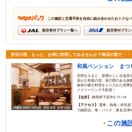
この施設と交通手段を自由に組み合わせたおトクな
航空券付プラン一覧へ
航空券付プラン
伊豆の宿、もっと、お得に利用してみませんか？海辺の宿で・・
和風ペンション まつ
玄関を入ると、昔懐かしい古道具
温かな和風の宿。床の間のある旅
食材や郷土料理をとり入れた四季
イクツーリング大歓迎！
住所
静岡県下田市5-11-14
アクセス
電車：熱海～伊豆急
で鍋田浜。車・バイク：東名沼津I
この施