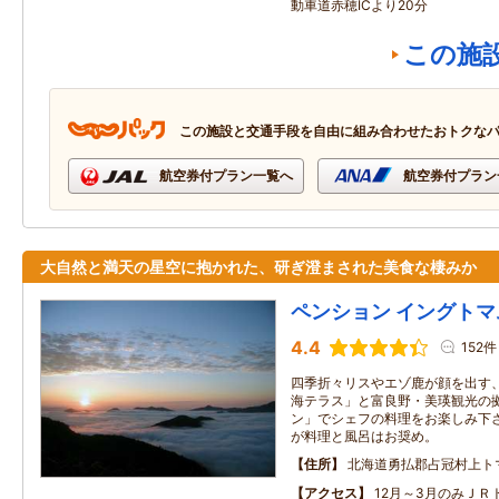
動車道赤穂ICより20分
この施
この施設と交通手段を自由に組み合わせたおトクな
航空券付プラン一覧へ
航空券付プラン
大自然と満天の星空に抱かれた、研ぎ澄まされた美食な棲みか
ペンション イングトマ
4.4
152件
四季折々リスやエゾ鹿が顔を出す、
海テラス」と富良野・美瑛観光の拠
ン」でシェフの料理をお楽しみ下さ
が料理と風呂はお奨め。
住所
北海道勇払郡占冠村上トマ
アクセス
12月～3月のみＪＲ