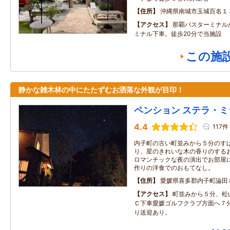
住所
沖縄県南城市玉城百名１
アクセス
那覇バスターミナル
ミナル下車。徒歩20分で当施設
この施
静かな雑木林の中にたたずむお洒落な外観が目印！
ペンション ステラ・ミ
4.4
117件
内子町の古い町並みから５分のす
り、星のきれいな木の香りのする
ロマンチックな夜の演出でお部屋
作りの洋食でのおもてなし。
住所
愛媛県喜多郡内子町論田
アクセス
町並みから５分、松
Ｃ下車愛媛ゴルフクラブ方面へ７
り送迎あり。