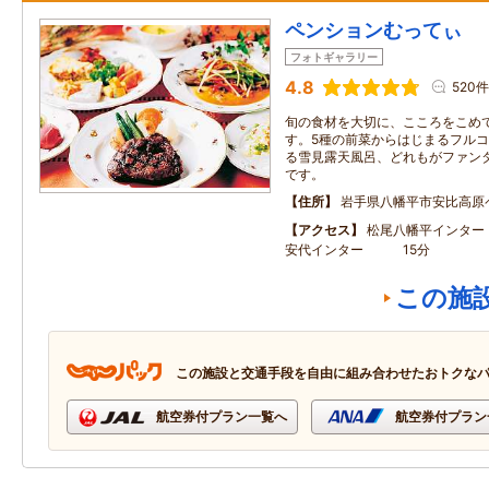
ペンションむってぃ
フォトギャラリー
4.8
520件
旬の食材を大切に、こころをこめ
す。5種の前菜からはじまるフルコー
る雪見露天風呂、どれもがファン
です。
住所
岩手県八幡平市安比高原
アクセス
松尾八幡平イン
安代インター 15分
この施
この施設と交通手段を自由に組み合わせたおトクな
航空券付プラン一覧へ
航空券付プラン