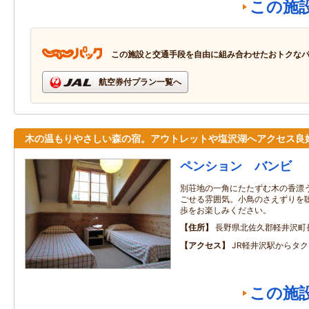
この施
この施設と交通手段を自由に組み合わせたおトクな
航空券付プラン一覧へ
木の温もりやさしい森の宿。アウトレットや塩沢湖へアクセス良
ペンション バンビ
別荘地の一角にたたずむ木の香漂
ごせる雰囲気。小鳥のさえずりを
歩をお楽しみください。
住所
長野県北佐久郡軽井沢町
アクセス
JR軽井沢駅からタク
この施