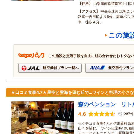
住所
山梨県南都留郡富士河口湖町
アクセス
中央高速河口湖ICよ
路富士吉田ICより5分。周遊バス
車 徒歩４分。
この施
この施設と交通手段を自由に組み合わせたおトクな
航空券付プラン一覧へ
航空券付プラン
★口コミ食事4.7★星空と雲海を望む丘で…ワインと料理の小さ
森のペンション リト
4.6
287件
≪クチコミ食事4.7≫ 信州蓼科
山々を望む。 ワインは常時100
チューとともにどうぞ。 夏野菜最