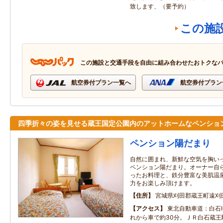
致します、（要予約）
この施
この施設と交通手段を自由に組み合わせたおトクな
航空券付プラン一覧へ
航空券付プラン
四季折々の姿を見せる蔵王国定公園内のアットホームなペンショ
ペンション陽だまり
自然に囲まれ、新鮮な空気を胸い
ペンション陽だまり。オーナー自
ったお料理と、鉄分豊富な美肌温
力をお楽しみ頂けます。
住所
宮城県刈田郡蔵王町遠刈
アクセス
東北自動車道：白石I
れから車で約30分。ＪＲ白石蔵王