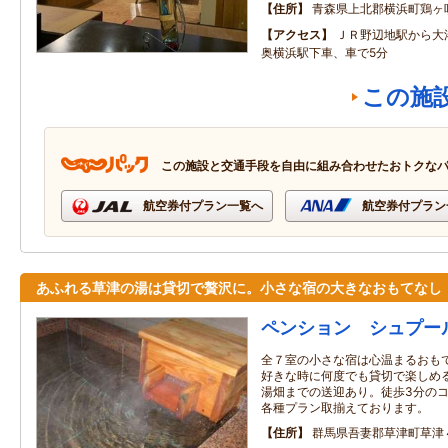
住所
青森県上北郡横浜町鶏ヶ
アクセス
ＪＲ野辺地駅から大
奥横浜駅下車、車で5分
この施
この施設と交通手段を自由に組み合わせたおトクな
航空券付プラン一覧へ
航空券付プラン
あふれる草津の湯は貸切で贅沢に。小さな宿の大きなおもてなし
ペンション シュプー
全７室の小さな宿は心温まるおも
好きな時に何度でも貸切で楽しめ
湯畑までの送迎あり。徒歩3分の
各種プラン取揃えております。
住所
群馬県吾妻郡草津町草津