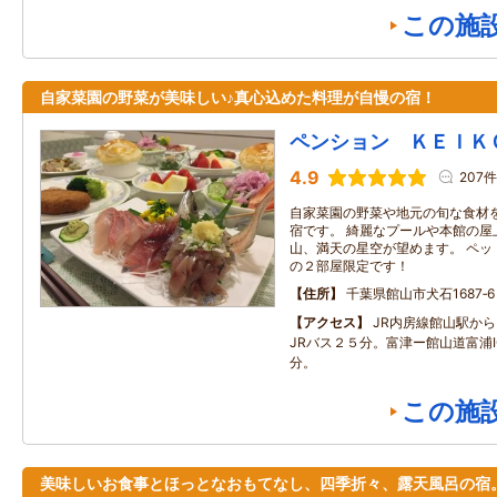
この施
自家菜園の野菜が美味しい♪真心込めた料理が自慢の宿！
ペンション ＫＥＩＫ
4.9
207件
自家菜園の野菜や地元の旬な食材
宿です。 綺麗なプールや本館の屋
山、満天の星空が望めます。 ペッ
の２部屋限定です！
住所
千葉県館山市犬石1687‐6
アクセス
JR内房線館山駅か
JRバス２５分。富津ー館山道富浦
分。
この施
美味しいお食事とほっとなおもてなし、四季折々、露天風呂の宿