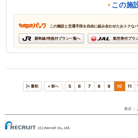
この施
この施設と交通手段を自由に組み合わせたおトクな
新幹線/特急付プラン一覧へ
航空券付プラ
5
6
7
8
9
10
11
|< 最初
< 前へ
表示 ：