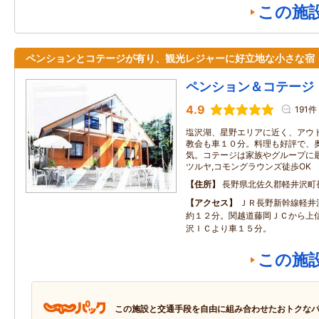
この施
ペンションとコテージが有り、観光レジャーに好立地な小さな宿
ペンション＆コテージ
4.9
191件
塩沢湖、星野エリアに近く、アウ
教会も車１０分。料理も好評で、
気。コテージは家族やグループに
ツルヤ,コモングラウンズ徒歩OK
住所
長野県北佐久郡軽井沢町長倉
アクセス
ＪＲ長野新幹線軽井
約１２分。関越道藤岡ＪＣから上
沢ＩＣより車１５分。
この施
この施設と交通手段を自由に組み合わせたおトクな