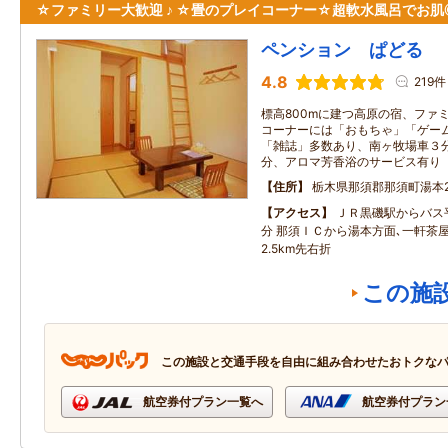
☆ファミリー大歓迎 ♪ ☆畳のプレイコーナー☆超軟水風呂でお肌
ペンション ぱどる
4.8
219件
標高800mに建つ高原の宿、ファミ
コーナーには「おもちゃ」「ゲー
「雑誌」多数あり、南ヶ牧場車３
分、アロマ芳香浴のサービス有り
住所
栃木県那須郡那須町湯本21
アクセス
ＪＲ黒磯駅からバス
分 那須ＩＣから湯本方面､一軒茶
2.5km先右折
この施
この施設と交通手段を自由に組み合わせたおトクな
航空券付プラン一覧へ
航空券付プラン