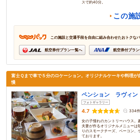
スで約40分。
この施
この施設と交通手段を自由に組み合わせたおトクな
航空券付プラン一覧へ
航空券付プラン
富士Ｑまで車で５分のロケーション。オリジナルケーキや料理が
慢
ペンション ラヴィン
フォトギャラリー
4.7
334
女の子憧れのカントリーハウス。
夫妻が作るオリジナルメニューは
りのスモークチーズ、ベーコン、
ております。