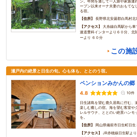
ン。年間を通して一人旅や家族連
ープン以来オーナ夫妻のおもてな
る宿。
住所
長野県北安曇郡白馬村北
アクセス
大糸線白馬駅から車
速道豊科インターより６０分、北
ーより ６０分
この施
瀬戸内の絶景と日生の旬。心も体も、ととのう宿。
ペンションみかんの郷
4.8
10件
日生諸島を望む鹿久居島に佇む、
楽しむ癒しの宿。海を望む客室やグ
レルサウナ、ととのい絶景ハンモ
を。
住所
岡山県備前市日生町日生
アクセス
JR赤穂線日生駅よ