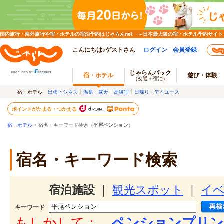
国内旅行・海外旅行や宿・ホテルの宿泊予約はじゃらんnet ～日本最大級の宿・ホテル予約サイト
こんにちは♪ゲストさん
ログイン
会員登録
じゃらんパック
宿・ホテル
遊び・体験
（交通＋宿泊）
宿・ホテル
出張ビジネス
温泉・露天
高級宿
日帰り・デイユース
ポイントがたまる・つかえる
宿・ホテル
> 宿名・キーワード検索（
平尾ペンション
）
宿名・キーワード検索
宿泊施設
｜
観光スポット
｜
イ
キーワード
もしかして：
ペンションプリン