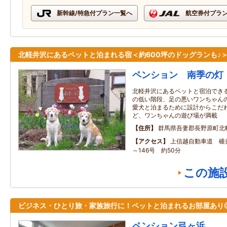
新幹線/特急付プラン一覧へ
航空券付プラ
北軽井沢にあるペットと泊まれる宿＜約600坪のドッグランも♪
ペンション 南季の灯
北軽井沢にあるペットと宿泊でき
の低い階段、足の悪いワンちゃん
愛犬と泊まるために設計からこだ
ど、ワンちゃんの遊び場が満載
住所
群馬県吾妻郡長野原町北
アクセス
上信越自動車道 碓井
～146号 約50分
この施
ビジネス・ひとり旅・家族旅行に！ペットと泊まれるお部屋あり
ペンション弓ヶ浜