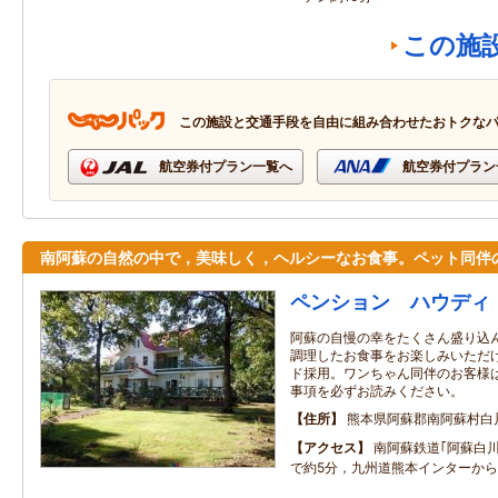
この施
この施設と交通手段を自由に組み合わせたおトクな
航空券付プラン一覧へ
航空券付プラン
南阿蘇の自然の中で，美味しく，ヘルシーなお食事。ペット同伴
ペンション ハウディ
阿蘇の自慢の幸をたくさん盛り込
調理したお食事をお楽しみいただ
ド採用。ワンちゃん同伴のお客様
事項を必ずお読みください。
住所
熊本県阿蘇郡南阿蘇村白
アクセス
南阿蘇鉄道｢阿蘇白
で約5分，九州道熊本インターから