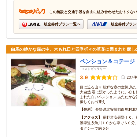
この施設と交通手段を自由に組み合わせたおトクな
航空券付プラン一覧へ
航空券付プラン
白馬の静かな森の中、木もれ日と四季折々の草花に囲まれた癒し
ペンション＆コテージ
フォトギャラリー
3.9
207件
目に迫る山々 新鮮な森の空気 鳥た
大自然 湯に浸かったように、心も
まれた白いペンション あたたかな
優しくお出迎え
住所
長野県北安曇郡白馬村北
アクセス
長野道安曇野ＩＣ、
動車道糸魚川ＩＣから車で６０分
タクシーで約５分