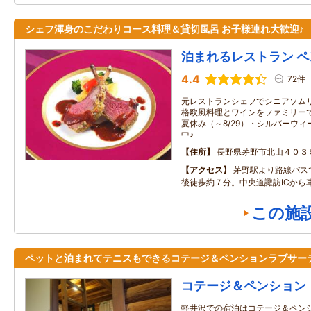
シェフ渾身のこだわりコース料理＆貸切風呂 お子様連れ大歓迎♪
泊まれるレストラン 
4.4
72件
元レストランシェフでシニアソム
格欧風料理とワインをファミリーで
夏休み（～8/29）・シルバーウィー
中♪
住所
長野県茅野市北山４０３
アクセス
茅野駅より路線バス
後徒歩約７分。中央道諏訪ICから
この施
ペットと泊まれてテニスもできるコテージ＆ペンションラブサー
コテージ＆ペンション
軽井沢での宿泊はコテージ＆ペン