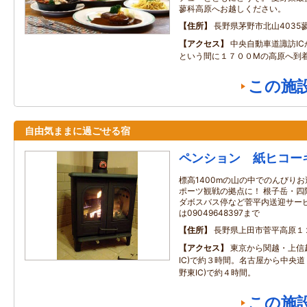
蓼科高原へお越しください。
住所
長野県茅野市北山4035
アクセス
中央自動車道諏訪I
という間に１７００Mの高原へ到
この施
自由気ままに過ごせる宿
ペンション 紙ヒコー
標高1400mの山の中でのんびりお
ポーツ観戦の拠点に！ 根子岳・四
ダボスバス停など菅平内送迎サービ
は09049648397まで
住所
長野県上田市菅平高原１
アクセス
東京から関越・上信
IC)で約３時間。名古屋から中央
野東IC)で約４時間。
この施