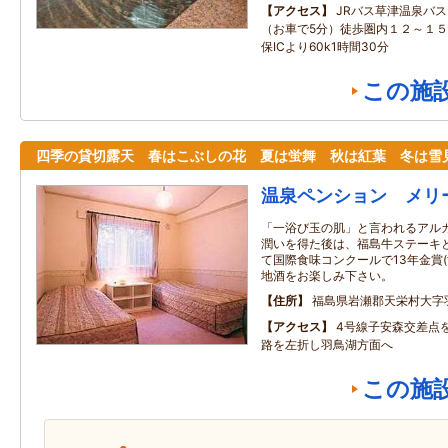
アクセス
JRバス草津温泉バ
（お車で5分）徒歩圏内１２～１
保ICより60k1時間30分
この施
四季の貸切露天 春はこぶしの花 夏は蛍舞 秋は紅葉 冬は雪
温泉ペンション メリ
「一浴び玉の肌」と言われるアルカリ
潤いを得た後は、福島牛ステーキ
て国際食味コンクールで13年金賞
地酒をお楽しみ下さい。
住所
福島県岩瀬郡天栄村大字羽
アクセス
4号線子安森交差点
路を左折し羽鳥湖方面へ
この施