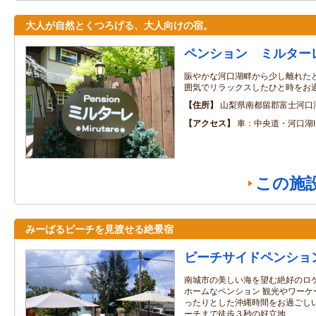
大人が自然とくつろげる、大人向けの宿。
ペンション ミルター
賑やかな河口湖畔から少し離れた
囲気でリラックスしたひと時をお
住所
山梨県南都留郡富士河口
アクセス
車：中央道・河口湖I
この施
みーばるビーチを見渡せる絶景宿
ビーチサイドペンショ
南城市の美しい海を望む絶好のロ
ホームなペンション 観光やワーケ
ったりとした沖縄時間をお過ごしい
ーチまで徒歩３秒の好立地