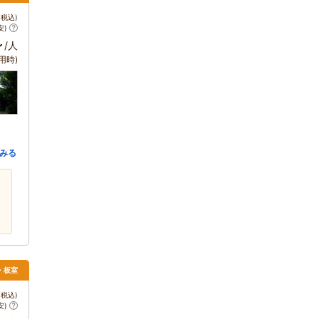
税込)
安)
～
/人
用時)
みる
須・板室
税込)
安)