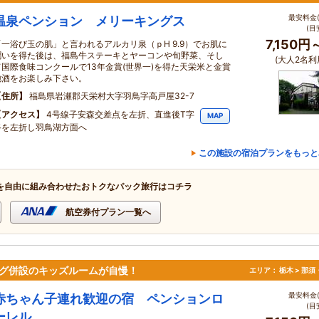
最安料金(
温泉ペンション メリーキングス
(目
7,150円
「一浴び玉の肌」と言われるアルカリ泉（ｐH 9.9）でお肌に
潤いを得た後は、福島牛ステーキとヤーコンや旬野菜、そし
(大人2名利
て国際食味コンクールで13年金賞(世界一)を得た天栄米と金賞
地酒をお楽しみ下さい。
住所
福島県岩瀬郡天栄村大字羽鳥字高戸屋32-7
アクセス
4号線子安森交差点を左折、直進後T字
MAP
路を左折し羽鳥湖方面へ
この施設の宿泊プランをもっと
を自由に組み合わせたおトクなパック旅行はコチラ
航空券付プラン一覧へ
ング併設のキッズルームが自慢！
エリア：
栃木 > 那
最安料金(
赤ちゃん子連れ歓迎の宿 ペンションロ
(目
ーレル