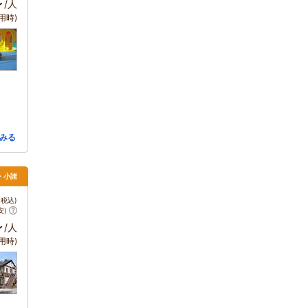
～
/人
用時)
みる
・小諸
税込)
安)
～
/人
用時)