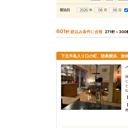
年
月
日
宿泊日
601
軒 絞込み条件に合致
271軒～30
下北半島入り口の町、陸奥横浜、旅