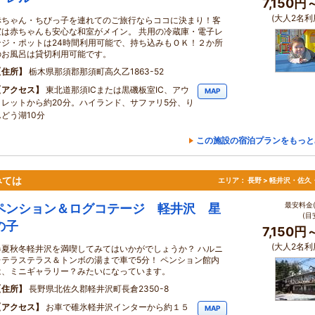
7,150円
(大人2名利
赤ちゃん・ちびっ子を連れてのご旅行ならココに決まり！客
室は赤ちゃんも安心な和室がメイン。 共用の冷蔵庫・電子レ
ンジ・ポットは24時間利用可能で、持ち込みもＯＫ！２か所
のお風呂は貸切利用可能です。
住所
栃木県那須郡那須町高久乙1863-52
アクセス
東北道那須ICまたは黒磯板室IC、アウ
MAP
トレットから約20分。ハイランド、サファリ5分、り
んどう湖10分
この施設の宿泊プランをもっと
みては
エリア：
長野 > 軽井沢・佐久
最安料金(
ペンション＆ログコテージ 軽井沢 星
(目
の子
7,150円
(大人2名利
春夏秋冬軽井沢を満喫してみてはいかがでしょうか？ ハルニ
レテラステラス＆トンボの湯まで車で5分！ ペンション館内
は、ミニギャラリー？みたいになっています。
住所
長野県北佐久郡軽井沢町長倉2350-8
アクセス
お車で碓氷軽井沢インターから約１５
MAP