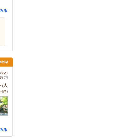
みる
本栖湖
税込)
安)
～
/人
用時)
みる