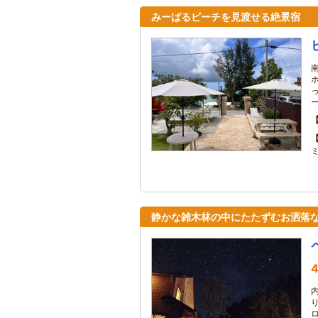
みーばるビーチを見渡せる絶景宿
静かな雑木林の中にたたずむお洒落
4