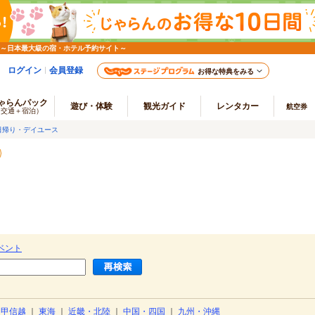
 ～日本最大級の宿・ホテル予約サイト～
ログイン
会員登録
お得な特典をみる
ゃらんパック
遊び・体験
観光ガイド
レンタカー
航空券
（交通＋宿泊）
日帰り・デイユース
）
ベント
・甲信越
｜
東海
｜
近畿・北陸
｜
中国・四国
｜
九州・沖縄