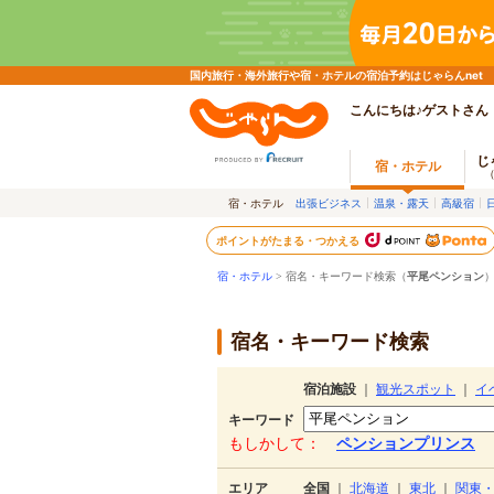
国内旅行・海外旅行や宿・ホテルの宿泊予約はじゃらんnet
こんにちは♪ゲストさん
じ
宿・ホテル
宿・ホテル
出張ビジネス
温泉・露天
高級宿
ポイントがたまる・つかえる
宿・ホテル
> 宿名・キーワード検索（
平尾ペンション
宿名・キーワード検索
宿泊施設
｜
観光スポット
｜
イ
キーワード
もしかして：
ペンションプリンス
エリア
全国
｜
北海道
｜
東北
｜
関東