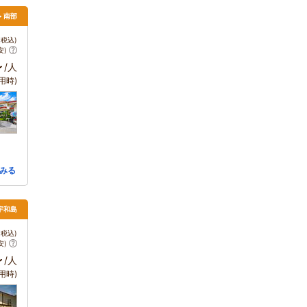
> 南部
税込)
安)
～
/人
用時)
みる
・宇和島
税込)
安)
～
/人
用時)