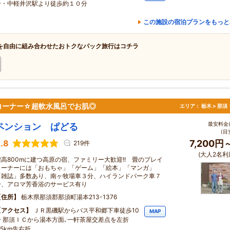
分・中軽井沢駅より徒歩約１０分
この施設の宿泊プランをもっと
を自由に組み合わせたおトクなパック旅行はコチラ
イコーナー☆超軟水風呂でお肌◎
エリア：
栃木 > 那
最安料金(
ペンション ぱどる
(目
.8
7,200円
219件
(大人2名利
標高800mに建つ高原の宿、ファミリー大歓迎!! 畳のプレイ
コーナーには「おもちゃ」「ゲーム」「絵本」「マンガ」
「雑誌」多数あり、南ヶ牧場車３分、ハイランドパーク車７
分、アロマ芳香浴のサービス有り
住所
栃木県那須郡那須町湯本213-1376
アクセス
ＪＲ黒磯駅からバス平和郷下車徒歩10
MAP
分 那須ＩＣから湯本方面､一軒茶屋交差点を左折
.5km先右折