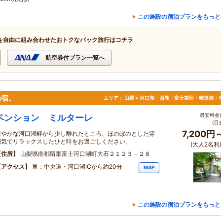
この施設の宿泊プランをもっと
を自由に組み合わせたおトクなパック旅行はコチラ
航空券付プラン一覧へ
の宿。
エリア：
山梨 > 河口湖・西湖・富士吉田・精進湖・
最安料金(
ペンション ミルターレ
(目
7,200円
賑やかな河口湖畔から少し離れたところ、ほのぼのとした雰
囲気でリラックスしたひと時をお過ごしください。
(大人2名利
住所
山梨県南都留郡富士河口湖町大石２１２３－２８
アクセス
車：中央道・河口湖ICから約20分
MAP
この施設の宿泊プランをもっと