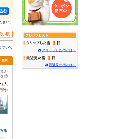
ださい。
安い順
0
について
クリップした宿とは？
0
北・三沢
最近見た宿とは？
税込)
安)
～
/人
用時)
みる