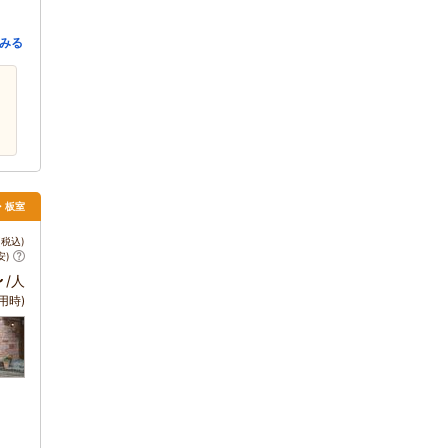
みる
須・板室
税込)
安)
～
/人
用時)