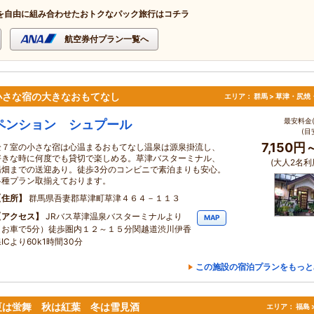
を自由に組み合わせたおトクなパック旅行はコチラ
航空券付プラン一覧へ
小さな宿の大きなおもてなし
エリア：
群馬 > 草津・尻焼
最安料金(
ペンション シュプール
(目
7,150円
全７室の小さな宿は心温まるおもてなし温泉は源泉掛流し、
好きな時に何度でも貸切で楽しめる。草津バスターミナル、
(大人2名利
湯畑までの送迎あり。徒歩3分のコンビニで素泊まりも安心。
各種プラン取揃えております。
住所
群馬県吾妻郡草津町草津４６４－１１３
アクセス
JRバス草津温泉バスターミナルより
MAP
（お車で5分）徒歩圏内１２～１５分関越道渋川伊香
ICより60k1時間30分
この施設の宿泊プランをもっと
夏は蛍舞 秋は紅葉 冬は雪見酒
エリア：
福島 