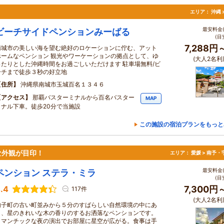
エリア：
沖縄 
最安料金(
ビーチサイドペンションみーばる
(目
7,288円
南城市の美しい海を望む絶好のロケーションに佇む、アット
ホームなペンション 観光やワーケーションの拠点として、ゆ
(大人2名利
ったりとした沖縄時間をお過ごしいただけます 駐車場無料/ビ
ーチまで徒歩３秒の好立地
住所
沖縄県南城市玉城百名１３４６
アクセス
那覇バスターミナルから百名バスター
MAP
ミナル下車。徒歩20分で当施設
この施設の宿泊プランをもっと
な外観が目印！
エリア：
愛媛 > 南予
最安料金(
ペンション ステラ・ミラ
(目
.4
7,300円
117件
(大人2名利
内子町の古い町並みから５分のすばらしい自然環境の中にあ
り、星のきれいな木の香りのするお洒落なペンションです。
ロマンチックな夜の演出でお部屋に星空が広がる。食事は手