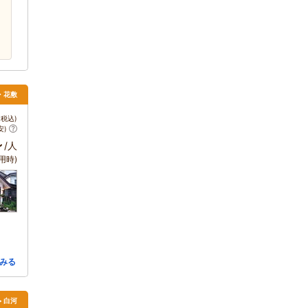
・花敷
税込)
安)
～
/人
用時)
みる
> 白河