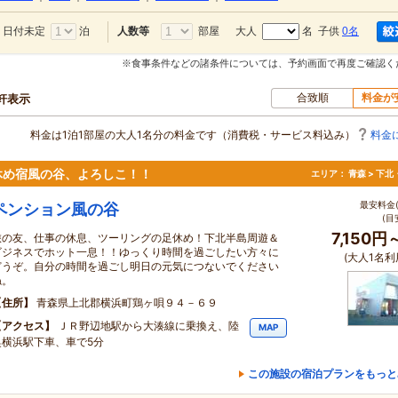
日付未定
泊
部屋
大人
名 子供
0名
人数等
※食事条件などの諸条件については、予約画面で再度ご確認く
合致順
料金が
0軒表示
料金は1泊1部屋の大人1名分の料金です（消費税・サービス料込み）
料金
休め宿風の谷、よろしこ！！
エリア：
青森 > 下
最安料金(
ペンション風の谷
(目
7,150円
旅の友、仕事の休息、ツーリングの足休め！下北半島周遊＆
ビジネスでホット一息！！ゆっくり時間を過ごしたい方々に
(大人1名利
どうぞ。自分の時間を過ごし明日の元気につないでください
ね。
住所
青森県上北郡横浜町鶏ヶ唄９４－６９
アクセス
ＪＲ野辺地駅から大湊線に乗換え、陸
MAP
奥横浜駅下車、車で5分
この施設の宿泊プランをもっと