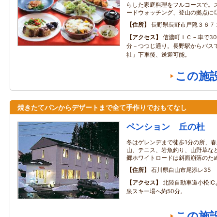
らした家庭料理をフルコースで。
ードウォッチング、登山の拠点に
住所
長野県長野市戸隠３６７
アクセス
信濃町ＩＣ－車で30
分－つつじ通り。長野駅からバスで
社」下車後、送迎可能。
この施
焼きたてパンからデザートまで全て手作りでおもてなし
ペンション 丘の杜
冬はゲレンデまで徒歩1分の所、
山、テニス、岩魚釣り、山野草な
郷ホワイトロードは斜面崩落のた
住所
石川県白山市尾添レ35
アクセス
北陸自動車道小松I
泉スキー場へ約50分。
この施