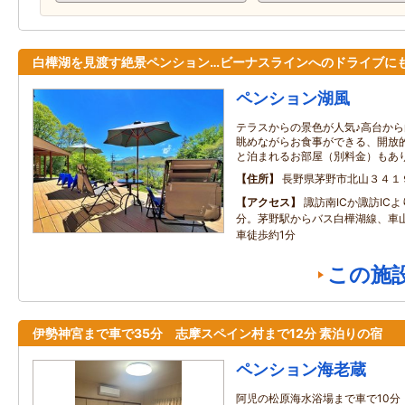
白樺湖を見渡す絶景ペンション…ビーナスラインへのドライブにも
ペンション湖風
テラスからの景色が人気♪高台か
眺めながらお食事ができる、開放
と泊まれるお部屋（別料金）もあ
住所
長野県茅野市北山３４１
アクセス
諏訪南ICか諏訪IC
分。茅野駅からバス白樺湖線、車
車徒歩約1分
この施
伊勢神宮まで車で35分 志摩スペイン村まで12分 素泊りの宿
ペンション海老蔵
阿児の松原海水浴場まで車で10分