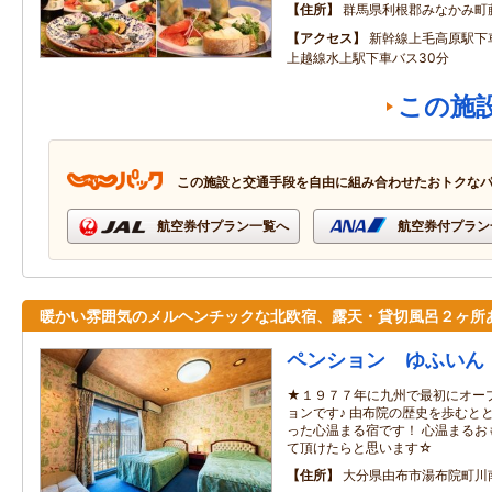
住所
群馬県利根郡みなかみ町
アクセス
新幹線上毛高原駅下
上越線水上駅下車バス30分
この施
この施設と交通手段を自由に組み合わせたおトクな
航空券付プラン一覧へ
航空券付プラン
暖かい雰囲気のメルヘンチックな北欧宿、露天・貸切風呂２ヶ所
ペンション ゆふいん
★１９７７年に九州で最初にオー
ョンです♪ 由布院の歴史を歩むと
った心温まる宿です！ 心温まるお
て頂けたらと思います☆
住所
大分県由布市湯布院町川