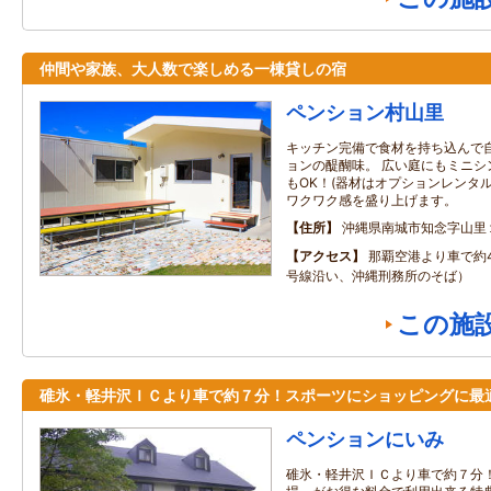
仲間や家族、大人数で楽しめる一棟貸しの宿
ペンション村山里
キッチン完備で食材を持ち込んで
ョンの醍醐味。 広い庭にもミニシ
もOK！(器材はオプションレンタ
ワクワク感を盛り上げます。
住所
沖縄県南城市知念字山里
アクセス
那覇空港より車で約4
号線沿い、沖縄刑務所のそば）
この施
碓氷・軽井沢ＩＣより車で約７分！スポーツにショッピングに最
ペンションにいみ
碓氷・軽井沢ＩＣより車で約７分