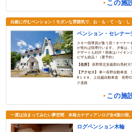
この施
白銀に佇むペンション！モダンな雰囲気で、お・も・て・な・し
ペンション・セレナー
スキー指導員が集う宿！オーナーも
が有れば指導行います。 夕食は、
デザートも好評！朝食はバイキング
ピザも絶品！（要予約）
住所
長野県北安曇郡白馬村大
アクセス
車ー長野自動車道 安
R１４８、上信越自動車道 長野IC
ク道路
この施
一度は泊まってみたい夢空間 本格カナディアンログ全4室の宿
ログペンション木輪