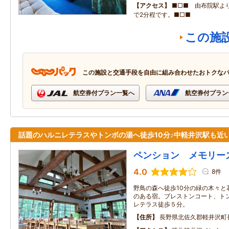
アクセス
■□■ 由布院駅よ
で2分程です。■□■
この施
この施設と交通手段を自由に組み合わせたおトクな
航空券付プラン一覧へ
航空券付プラン
話題のハルニレテラスやトンボの湯へ徒歩10分♪中軽井沢駅も近
ペンション メモリー
4.0
8件
野鳥の森へ徒歩10分の緑の木々と
のある宿。ブレストンコート、トン
レテラス徒歩５分。
住所
長野県北佐久郡軽井沢町