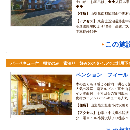
士山が！ お風呂は、◆◆人口温
◆◆
住所
山梨県南都留郡山中湖村
アクセス
東富士五湖道路山中湖
高速御殿場ICより40分 高速バ
下車徒歩12分
この施
バーベキュー付 朝食のみ 素泊り 好みのスタイルでご利用下
ペンション フィール
木のぬくもり感じる館内 明るく
人気の和室 南アルプス・富士山
イレ洗面付 十和田石の貸切風呂
食材ガーデンバーベキューも人気
住所
山梨県北杜市小淵沢町６
アクセス
お車：中央道小淵沢
分 電車：JR小淵沢駅より徒歩２