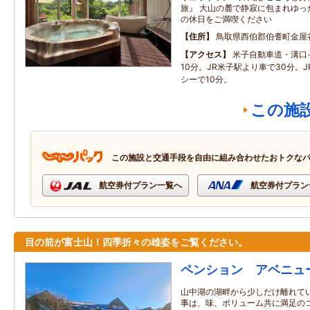
旅』 大山の麓で静寂に包まれゆっ
の休日をご満喫ください
住所
鳥取県西伯郡伯耆町金屋
アクセス
米子自動車道・溝口
10分。JR米子駅より車で30分。
シーで10分。
この施
この施設と交通手段を自由に組み合わせたおトクな
航空券付プラン一覧へ
航空券付プラン
目の前が富士山！四季折々の雄姿をご覧ください。
ペンション アベニュ
山中湖の湖畔から少しだけ離れてい
事は、味、ボリューム共に満足のコ