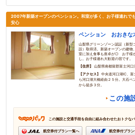
2007年新築オープンのペンション。和室が多く、お子様連れで
安心
ペンション おおきな
山梨県グリーンゾーン認証（新型
設）取得済。新築オープンの建物
室に加え食事も座卓が◎ お子様
し。お子様連れ大歓迎の宿です。
住所
山梨県南都留郡富士河口
アクセス
中央道河口湖IC、
ら河口湖大橋経由２５分。大石ペ
から徒歩３分。
この施
この施設と交通手段を自由に組み合わせたおトクな
航空券付プラン一覧へ
航空券付プラン