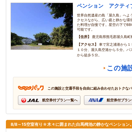
ペンション アクティ
世界自然遺産の島「屋久島」へよう
クセスながら、広い庭と静かな環境
た料理が自慢です。星空の下でBB
可能です。
住所
鹿児島県熊毛郡屋久島町
アクセス
車で宮之浦港から１
１０分、屋久島空港から５分。バ
から徒歩５分。
この施
この施設と交通手段を自由に組み合わせたおトクな
航空券付プラン一覧へ
航空券付プラン
8/8～15空室有り☆木々に囲まれた白馬栂池の静かなペンション