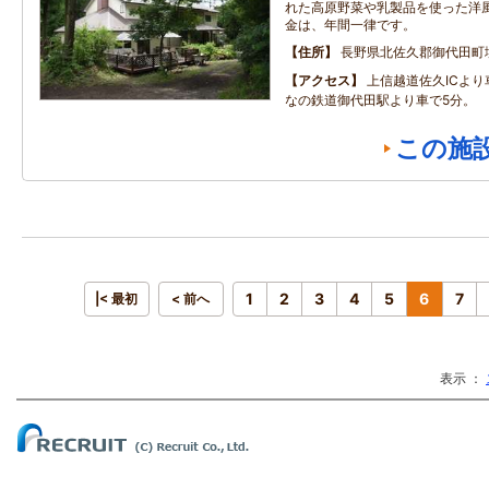
れた高原野菜や乳製品を使った洋
金は、年間一律です。
住所
長野県北佐久郡御代田町
アクセス
上信越道佐久ICよ
なの鉄道御代田駅より車で5分。
この施
1
2
3
4
5
6
7
|< 最初
< 前へ
表示 ：