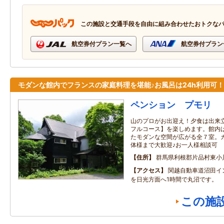
この施設と交通手段を自由に組み合わせたおトクな
航空券付プラン一覧へ
航空券付プラン
モダンな館内でフランスの家庭料理を堪能♪お風呂は24h利用可！
ペンション プモリ
山のプロがお出迎え！夕食は出来
フルコース】を楽しめます。館内
たモダンな空間が広がる全７室。
体様まで大歓迎♪お一人様相談可
住所
群馬県利根郡片品村東小
アクセス
関越自動車道沼田イン
を日光方面へ1時間で丸沼です。
この施