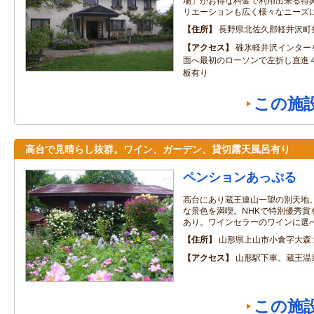
場」がお得な料金で利用出来る特
リエーションも広く様々なニーズ
住所
長野県北佐久郡軽井沢町発
アクセス
碓氷軽井沢インター
面へ最初のローソンで左折し直進
板有り
この施
高台で見晴らし抜群。ワイン、ガーデン、貸切露天風呂有り
ペンションあっぷる
高台にあり蔵王連山一望の別天地
な景色を満喫。NHKで特別優秀賞
あり。ワインセラーのワインに選
住所
山形県上山市小倉字大森
アクセス
山形駅下車。蔵王温
この施