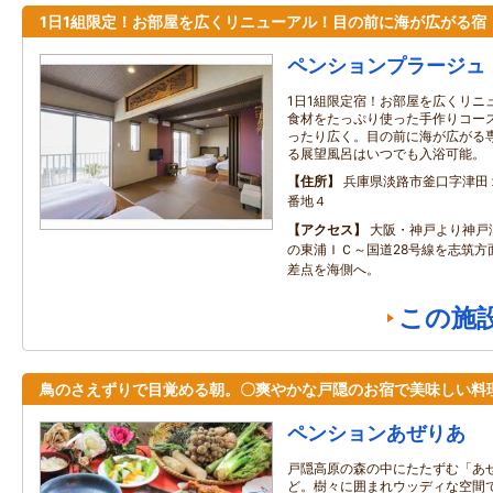
1日1組限定！お部屋を広くリニューアル！目の前に海が広がる宿
ペンションプラージュ
1日1組限定宿！お部屋を広くリニ
食材をたっぷり使った手作りコー
ったり広く。目の前に海が広がる
る展望風呂はいつでも入浴可能。
住所
兵庫県淡路市釜口字津田
番地４
アクセス
大阪・神戸より神戸
の東浦ＩＣ～国道28号線を志筑方
差点を海側へ。
この施
鳥のさえずりで目覚める朝。〇爽やかな戸隠のお宿で美味しい料
ペンションあぜりあ
戸隠高原の森の中にたたずむ「あ
ど。樹々に囲まれウッディな空間