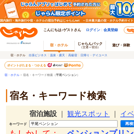
国内旅行・海外旅行や宿・ホテルの宿泊予約はじゃらんnet ～日本最大級の宿・ホテル予約サイト
こんにちは♪ゲストさん
ログイン
会員登録
じゃらんパック
宿・ホテル
遊び・体験
（交通＋宿泊）
宿・ホテル
出張ビジネス
温泉・露天
高級宿
日帰り・デイユース
ポイントがたまる・つかえる
宿・ホテル
> 宿名・キーワード検索（
平尾ペンション
）
宿名・キーワード検索
宿泊施設
｜
観光スポット
｜
イ
キーワード
もしかして：
ペンションプリン