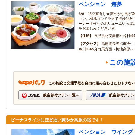
ペンション 遊夢
8/8～15空室有り☆爽やかな風
ョン。栂池ゴンドラまで徒歩15分
ーナー手作りのボリュームいっぱ
をお楽しみください☆
住所
長野県北安曇郡小谷村栂
アクセス
高速道長野IC60分・
魚川IC45分白馬方面～栂池高原へ
この施
この施設と交通手段を自由に組み合わせたおトクな
航空券付プラン一覧へ
航空券付プラン
ビーナスラインにほど近い爽やか高原の宿です！
ペンション ウイング