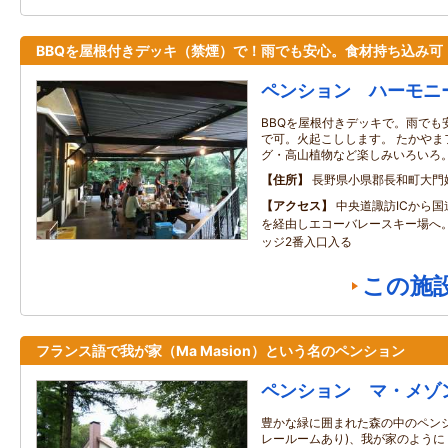
BBQを屋根付きデッキ（禁煙）で！雨でも安心。食材持ち込み可
ペンション ハーモニ
BBQを屋根付きデッキで。雨でも
で可。火起こしします。 たかやま
グ・高山植物など楽しみいろいろ
住所
長野県小県郡長和町大門
アクセス
中央道諏訪ICから国
を経由しエコーバレースキー場へ
ッジ2番入口入る
この施
フランス語で我が家（Ma Masion）という名のペンション
ペンション マ・メゾ
豊かな緑に囲まれた森の中のペン
レールームあり)、我が家のよう