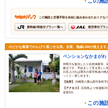
この施
この施設と交通手段を自由に組み合わせたおトクな
新幹線/特急付プラン一覧へ
航空券付プラ
のどかな集落でのんびり過ごせる宿。全室、無線LANが使えます
ペンションなかまがわ
仲間川を観光したり自然体験等、
拠点です。早起きして見る美しい
日見上げれば満天の星空鳥達の鳴
っくり～楽しめます。
住所
沖縄県八重山郡竹富町字
アクセス
石垣島より快速船3
送迎5分。
この施