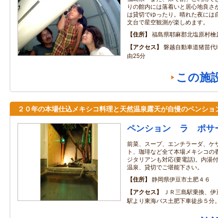
りの館内には落着いと居心地良さ
は貸切でゆったり。晴れた夜には自
文台で星空観測が楽しめます。
住所
福島県耶麻郡北塩原村檜
アクセス
磐越自動車道猪苗代I
由25分
この施
２０年の本場仕込メキシコ料理と天然温泉露天が自慢のペンショ
ペンション ラ ポサ
前菜、スープ、エンチラーダ、ケ
ト、珈琲など全て本場メキシコの
ジタリアンも対応(要電話)。内湯
温泉、貸切でご堪能下さい。
住所
静岡県伊豆市土肥４６
アクセス
ＪＲ三島駅乗換、伊
駅より東海バス土肥下車徒歩５分