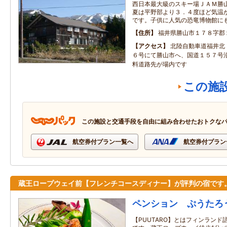
西日本最大級のスキー場ＪＡＭ勝
夏は平野部より３．４度ほど気温
です。子供に人気の恐竜博物館に
住所
福井県勝山市１７８字郡
アクセス
北陸自動車道福井北
６号にて勝山市へ、国道１５７号
料道路先が場内です
この施
この施設と交通手段を自由に組み合わせたおトクな
航空券付プラン一覧へ
航空券付プラン
蔵王ロープウェイ前【フレンチコースディナー】が評判の宿です
ペンション ぷうたろ
【PUUTARO】とはフィンラン