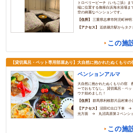
トロベリービーチ（いちご浜）まで
端に位置する御座白浜海水浴場まで
空の綺麗なペンションです。
住所
三重県志摩市阿児町神明
アクセス
近鉄鵜方駅からタク
この施
【貸切風呂・ペット専用部屋あり】大自然に抱かれたぬくもりの
ペンションアルマ
大自然に抱かれたぬくもりの宿 
ーでおもてなし。 貸切風呂・ペ
ウナ始めました！
住所
群馬県利根郡片品村東小川4
アクセス
沼田IC出口下車 →
光方面 → 丸沼高原第２ペンシ
この施