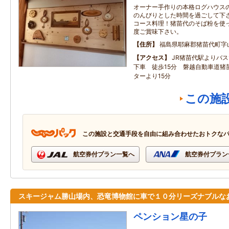
オーナー手作りの本格ログハウス
のんびりとした時間を過ごして下さ
コース料理！猪苗代のそば粉を使っ
度ご賞味下さい。
住所
福島県耶麻郡猪苗代町字山神
アクセス
JR猪苗代駅よりバス
下車 徒歩15分 磐越自動車道猪
ターより15分
この施
この施設と交通手段を自由に組み合わせたおトクな
航空券付プラン一覧へ
航空券付プラン
スキージャム勝山場内、恐竜博物館に車で１０分リーズナブルな
ペンション星の子