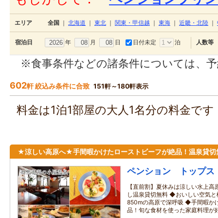
エリア
全国
｜
北海道
｜
東北
｜
関東・甲信越
｜
東海
｜
近畿・北陸
｜
年
月
日
日付未定
泊
宿泊日
人数等
※食事条件などの諸条件については、予
602
軒 絞込み条件に合致
151軒～180軒表示
料金は1泊1部屋の大人1名分の料金で
★涼しい高原へ★手間暇かけたローストビーフが絶品！温泉貸切
ペンション トップス
【直前割】夏休みは涼しい水上高
し温泉貸切無料 ◆おいしい空気
850mの高原で深呼吸 ◆手間暇
品！旬な食材を使った家庭料理が