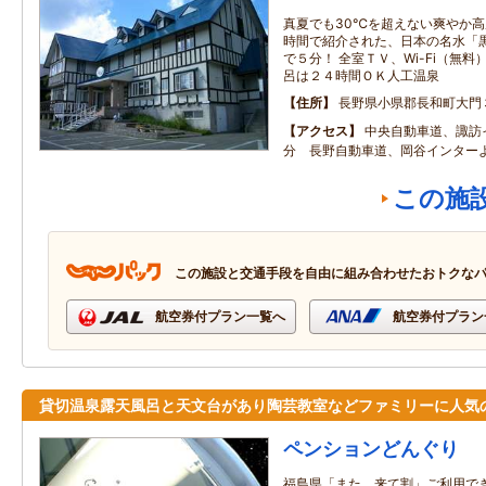
真夏でも30℃を超えない爽やか高
時間で紹介された、日本の名水「
で５分！ 全室ＴＶ、Wi-Fi（無
呂は２４時間ＯＫ人工温泉
住所
長野県小県郡長和町大門
アクセス
中央自動車道、諏訪
分 長野自動車道、岡谷インター
この施
この施設と交通手段を自由に組み合わせたおトクな
航空券付プラン一覧へ
航空券付プラン
貸切温泉露天風呂と天文台があり陶芸教室などファミリーに人気
ペンションどんぐり
福島県「また、来て割」ご利用でき