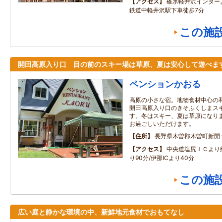
アクセス
碓氷軽井沢インター
鉄道中軽井沢駅下車徒歩7分
この施
開田高原入り口 目の前のスキー場は草原、夏は安心して遊べま
ペンションかおる
高原の小さな宿。地物食材中心の
開田高原入り口のきそふくしまス
す。冬はスキー、夏は草原になり
お過ごしいただけます。
住所
長野県木曽郡木曽町新開
アクセス
中央道塩尻ＩＣより約
り90分/伊那ICより40分
この施
広い庭と静かな環境の中、新鮮地元食材でおもてなし