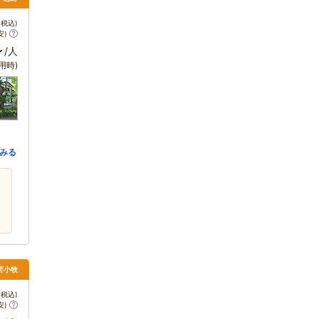
税込)
安)
～
/人
用時)
みる
苫小牧
税込)
安)