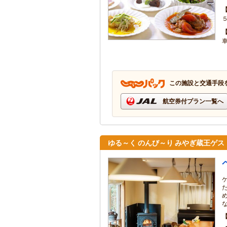
この施設と交通手段
航空券付プラン一覧へ
ゆる～く のんび～り みやぎ蔵王ゲス