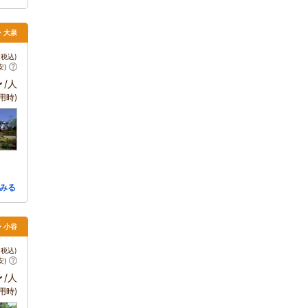
・大泉
税込)
安)
～
/人
用時)
みる
馬・小谷
税込)
安)
～
/人
用時)