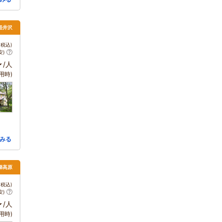
軽井沢
税込)
安)
～
/人
用時)
みる
梯高原
税込)
安)
～
/人
用時)