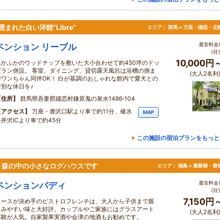
れた白い洋館”Libre”
エリア：
群馬 > 万座・嬬恋・北
最安料金(
ペンション リーブル
(目
10,000円
ふかふかのウッドチップを敷いた大小合わせて約450坪のドッ
グラン併設。 客室、ダイニング、貸切露天風呂は浴槽の側ま
(大人2名利
でワンちゃん同伴OK！ 白が基調のおしゃれな館内で愛犬との
特別な休日を♪
住所
群馬県吾妻郡嬬恋村鎌原鬼の泉水1486‐104
アクセス
万座・鹿沢口駅より車で約11分、碓氷
MAP
軽井沢ICより車で約45分
この施設の宿泊プランをもっと
・森の中の小さなログハウスです
エリア：
福島 > 裏磐梯・磐
最安料金(
ペンションバディ
(目
7,150円
ソースが決め手のビストロフレンチは、大人から子供まで親
しみやすい味と大好評。カップルやご家族にはグラスアート
(大人2名利
体験が人気。自家製果実酒や会津の地酒もお勧めです。