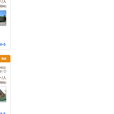
～
/人
用時)
みる
・黒姫
税込)
安)
～
/人
用時)
みる