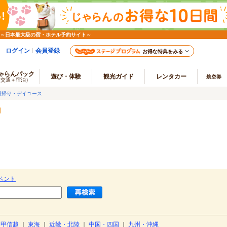
 ～日本最大級の宿・ホテル予約サイト～
ログイン
会員登録
お得な特典をみる
ゃらんパック
遊び・体験
観光ガイド
レンタカー
航空券
（交通＋宿泊）
日帰り・デイユース
）
ベント
・甲信越
｜
東海
｜
近畿・北陸
｜
中国・四国
｜
九州・沖縄