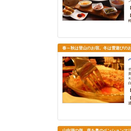
春～秋は登山のお宿。冬は雪遊びのお
山中湖の側、森を奥のペンションマ