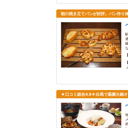
朝の焼き立てパンが好評。パン作り
★口コミ総合4.9★白馬で薬膳火鍋