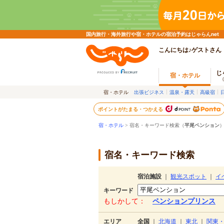
国内旅行・海外旅行や宿・ホテルの宿泊予約はじゃらんnet
こんにちは♪ゲストさん
じ
宿・ホテル
宿・ホテル
出張ビジネス
温泉・露天
高級宿
ポイントがたまる・つかえる
宿・ホテル
> 宿名・キーワード検索（
平尾ペンション
宿名・キーワード検索
宿泊施設
｜
観光スポット
｜
イ
キーワード
もしかして：
ペンションプリンス
エリア
全国
｜
北海道
｜
東北
｜
関東