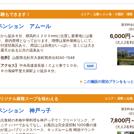
体験もできます！
エリア：
山梨 > 八ヶ岳・小淵沢・清里
最安料金(
ペンション アムール
(目
6,000円
駅から徒歩８分、標高約１２００mmに位置し避暑地には最
適、 館内禁煙となっております、喫煙は屋外屋根なしにて。
(大人2名利
鍵付貸切風呂あり。 周辺には自然がいっぱい、近くには大き
な露天がある公共の温泉あり
住所
山梨県北杜市大泉町西井出8240-1548
アクセス
中央高速道長坂ＩＣより車で１０分。
MAP
ＪＲ小海線甲斐大泉駅より徒歩８分。
この施設の宿泊プランをもっと
オリジナル麻辣スープを味わえる
エリア：
長野 > 白
最安料金(
ペンション 神戸っ子
(目
7,800円
地元食材の本格中華料理を神戸っ子で！ フリードリンク、ア
メニティバーでおもてなし。お風呂は完全貸切制 1000冊の漫
(大人2名利
画が並ぶパブリックスペース、キッズルーム有 栂池マウンテ