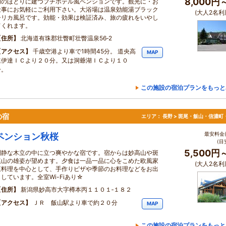
8,000円
湖のほとりに建つプチホテル風ペンションです。観光に・お
仕事にお気軽にご利用下さい。大浴場は温泉効能湯ブラック
(大人2名利
シリカ風呂です。効能・効果は検証済み、旅の疲れをいやし
てくれます。
住所
北海道有珠郡壮瞥町壮瞥温泉56‐2
アクセス
千歳空港より車で1時間45分。 道央高
MAP
速伊達ＩＣより２０分。又は洞爺湖ＩＣより１０
分。
この施設の宿泊プランをもっと
の宿
エリア：
長野 > 斑尾・飯山・信濃町
最安料金(
ペンション秋桜
(目
5,500円
閑静な木立の中に立つ爽やかな宿です。宿からは妙高山や斑
尾山の雄姿が望めます。夕食は一品一品に心をこめた欧風家
(大人2名利
庭料理を中心として、手作りピザや季節のお料理などをお出
ししています。全室Wi-Fiあり☆
住所
新潟県妙高市大字樽本丙１１０１‐１８２
アクセス
ＪＲ 飯山駅より車で約２０分
MAP
この施設の宿泊プランをもっと