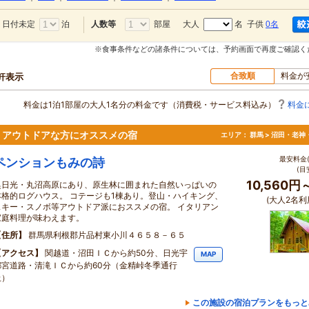
日付未定
泊
部屋
大人
名 子供
0名
人数等
※食事条件などの諸条件については、予約画面で再度ご確認く
合致順
料金が
0軒表示
料金は1泊1部屋の大人1名分の料金です（消費税・サービス料込み）
料金
。アウトドアな方にオススメの宿
エリア：
群馬 > 沼田・老神
最安料金(
ペンションもみの詩
(目
10,560円
奥日光・丸沼高原にあり、原生林に囲まれた自然いっぱいの
本格的ログハウス。 コテージも1棟あり。登山・ハイキング、
(大人2名利
スキー・スノボ等アウトドア派におススメの宿。 イタリアン
家庭料理が味わえます。
住所
群馬県利根郡片品村東小川４６５８－６５
アクセス
関越道・沼田ＩＣから約50分、日光宇
MAP
都宮道路・清滝ＩＣから約60分（金精峠冬季通行
止）
この施設の宿泊プランをもっと