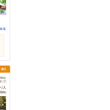
みる
石・蔵王
税込)
安)
～
/人
用時)