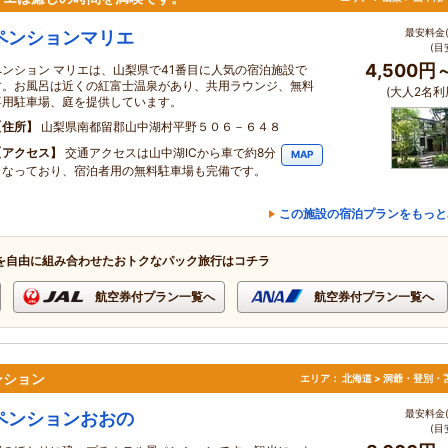
最安料金(
ペンションマリエ
(目
4,500円
ペンション マリエは、山梨県で41番目に人気の宿泊施設で
す。お風呂は近くの紅富士温泉があり、共用ラウンジ、無料
(大人2名利
専用駐車場、庭を提供しています。
住所
山梨県南都留郡山中湖村平野５０６－６４８
アクセス
交通アクセスは山中湖ICから車で約8分
MAP
となっており、宿泊者用の無料駐車場も完備です。
この施設の宿泊プランをもっと
を自由に組み合わせたおトクなパック旅行はコチラ
航空券付プラン一覧へ
航空券付プラン一覧へ
ンション
エリア：
北海道 > 洞爺・登別・
最安料金(
ペンションおおの
(目