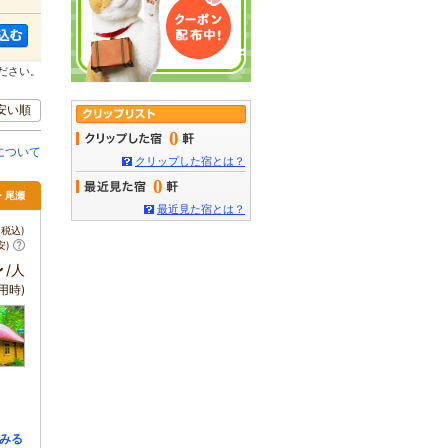
ださい。
安い順
0
について
クリップした宿とは？
0
・尾瀬
最近見た宿とは？
税込)
安)
～
/人
用時)
みる