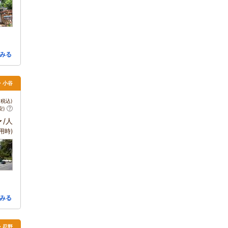
みる
馬・小谷
税込)
安)
～
/人
用時)
みる
湖・忍野