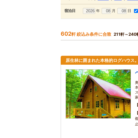
年
月
日
宿泊日
602
軒 絞込み条件に合致
211軒～24
原生林に囲まれた本格的ログハウス