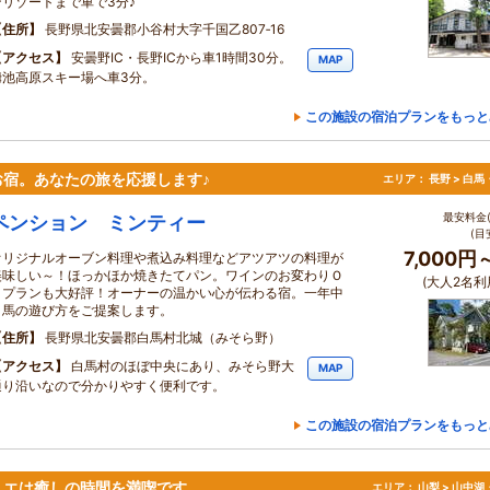
ンリゾートまで車で3分♪
住所
長野県北安曇郡小谷村大字千国乙807‐16
アクセス
安曇野IC・長野ICから車1時間30分。
MAP
栂池高原スキー場へ車3分。
この施設の宿泊プランをもっと
宿。あなたの旅を応援します♪
エリア：
長野 > 白
最安料金(
ペンション ミンティー
(目
7,000円
オリジナルオーブン料理や煮込み料理などアツアツの料理が
美味しい～！ほっかほか焼きたてパン。ワインのお変わりＯ
(大人2名利
Ｋプランも大好評！オーナーの温かい心が伝わる宿。一年中
白馬の遊び方をご提案します。
住所
長野県北安曇郡白馬村北城（みそら野）
アクセス
白馬村のほぼ中央にあり、みそら野大
MAP
通り沿いなので分かりやすく便利です。
この施設の宿泊プランをもっと
リエは癒しの時間を満喫です。
エリア：
山梨 > 山中