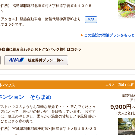
住所
福島県耶麻郡北塩原村大字桧原字曽原山１０９５－
５９
アクセス
磐越自動車道・猪苗代磐梯高原ICより
MAP
車で２５分です。
この施設の宿泊プランをもっと
を自由に組み合わせたおトクなパック旅行はコチラ
航空券付プラン一覧へ
トハウス
エリア：
宮城 > 白
最安料金(
ペンション そらまめ
(目
9,900円
ゲストハウスのようなお気軽な感覚で・・・ 選んでくださっ
た方にとって「居心地の良い宿」を目指しています。 おすす
(大人2名利
めは、蔵王の涼しさと、柔らかい温泉の貸切ヒノキ風呂 静か
なひとときを森の奥で
住所
宮城県刈田郡蔵王町遠刈田温泉字上ノ原１６８‐８３