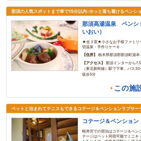
那須の人気スポットまで車で15分以内♪ホッと落ち着けるペンシ
那須高湯温泉 ペンシ
いおい）
★全３室★小さなお子様ファミリ
切温泉・手作りケーキ
住所
栃木県那須郡那須町湯本
アクセス
那須インターから7.
（東北新幹線）駅で下車、バス30
徒歩5分
この施
ペットと泊まれてテニスもできるコテージ＆ペンションラブサー
コテージ＆ペンション
軽井沢での宿泊はコテージ＆ペン
テージはペット同宿可能でミニキ