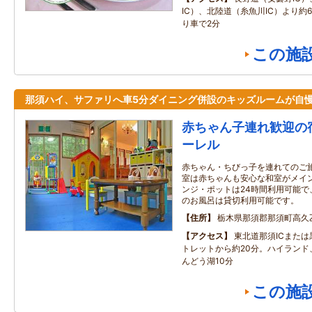
IC）、北陸道（糸魚川IC）より約60
り車で2分
この施
那須ハイ、サファリへ車5分ダイニング併設のキッズルームが自
赤ちゃん子連れ歓迎の
ーレル
赤ちゃん・ちびっ子を連れてのご
室は赤ちゃんも安心な和室がメイン
ンジ・ポットは24時間利用可能で
のお風呂は貸切利用可能です。
住所
栃木県那須郡那須町高久乙1
アクセス
東北道那須ICまたは
トレットから約20分。ハイランド
んどう湖10分
この施