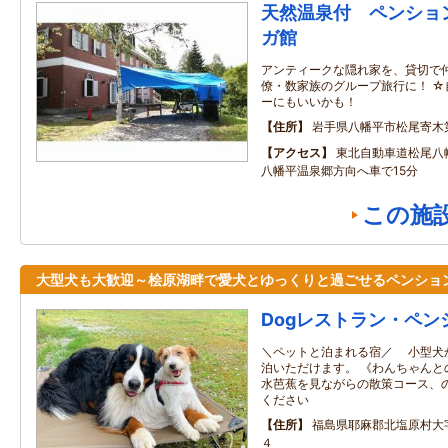
天然温泉付 ペンショ
ガ館
アンティークな隠れ家を、貸切で仲
僚・数家族のグループ旅行に！ 
ーにもいいかも！
住所
岩手県八幡平市松尾寄木
アクセス
東北自動車道松尾八
八幡平温泉郷方向へ車で15分
この施
大型犬も大歓迎～桧原湖畔で愛犬とゆっくりと過ごせるペンショ
Dogレストラン・ペン
＼ペットと泊まれる宿／ 小型犬
泊いただけます。 《わんちゃんと
水芭蕉を見ながらの散策コース、
ください
住所
福島県耶麻郡北塩原村大
４