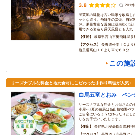
3.8
201件
民芸風の建物は古い民家を改造し
ックな造り。飛騨牛の炭焼、自家
評。湯量豊富な温泉は源泉掛け流
用できる岩造り露天風呂とも人気
住所
岐阜県高山市奥飛騨温泉
アクセス
長野道松本ＩＣより
縦貫道高山ＩＣより車で６０分
この施
リーズナブルな料金と地元食材にこだわった手作り料理が人気♪
白馬五竜とおみ ペン
リーズナブルな料金とお母さんの
小屋へ♪夏の白馬は高山植物園やフ
ご自宅にいるようなゆったりとし
りをお手伝いいたします。
住所
長野県北安曇郡白馬村神
アクセス
長野道（安曇野IC