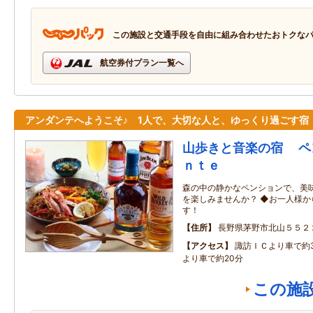
この施設と交通手段を自由に組み合わせたおトクな
航空券付プラン一覧へ
アンダンテへようこそ♪ 1人で、大切な人と、ゆっくり過ごす宿
山歩きと音楽の宿 ペ
ｎｔｅ
森の中の静かなペンションで、美
を楽しみませんか？ ◆お一人様
す！
住所
長野県茅野市北山５５２
アクセス
諏訪ＩＣより車で約
より車で約20分
この施