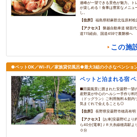
連峰が一望できる景色が魅力。ト
が楽しめる！食事は豊富なメニュ
し。
住所
福島県耶麻郡北塩原村桧
アクセス
磐越自動車道 猪苗
道115経由、国道459で裏磐梯へ
この施
●ペットOK／Wi-Fi／家族貸切風呂●最大3組の小さなペンショ
ペットと泊まれる宿 ペン
■田園風景に囲まれた安曇野一望の
産野菜が中心のヘルシー手作り料理
（ドッグラン）ご利用無料＆館内リ
気まぐれで会えることも◎
住所
長野県安曇野市穂高有明
アクセス
[お車]安曇野ICよ
ら40分[電車]ＪＲ大糸線穂高駅
０分