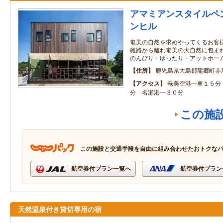
アマミアンスタイルペ
ンヒル
奄美の自然を求めやってくるお客様
雑路から離れ奄美の大自然に包ま
のんびり・ゆったり・アットホー
住所
鹿児島県大島郡龍郷町赤
アクセス
奄美空港―車１５分
分 名瀬港―３０分
この施
この施設と交通手段を自由に組み合わせたおトクな
航空券付プラン一覧へ
航空券付プラン
天然温泉付き貸切専用の宿