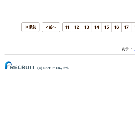
11
12
13
14
15
16
17
|< 最初
< 前へ
表示 ：