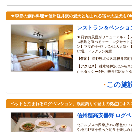
★季節の創作料理★信州軽井沢の愛犬と泊まれる宿≪大型犬もO
レストラン＆ペンショ
★貸切お風呂がリニューアル♪ 【
ス料理と選べるモーニングセットを
ン】ママの手作りパンは大人気♪ 
い場、ドッグラン完備
住所
長野県北佐久郡軽井沢町
アクセス
碓氷軽井沢ICから車
からタクシー4分、軽井沢駅からタ
この施
ペットと泊まれるログペンション。渓流釣りや登山の拠点にオス
信州穂高安曇野 ログ
北アルプスの四季折々の景色の中
や地元野菜を使った朝食を楽しめ