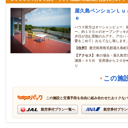
屋久島ペンションＬｕ
ｅ
ハウス前方はオーシャンビュー、
ー。約１００㎡のオープンデッキ
夕日が沈む景観のルアナ。アロハ
愛をこめて）おもてなし致します
住所
鹿児島県熊毛郡屋久島町
アクセス
車の場合・屋久島空
浦港～４５分 安房港から２０分
り
この施
この施設と交通手段を自由に組み合わせたおトクな
航空券付プラン一覧へ
航空券付プラン