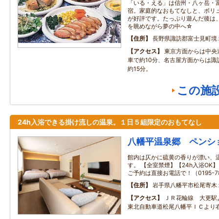
「いる・える」は信州・八ヶ岳・
宿。家庭的なおもてなしと、ボリ
が好評です。たっぷり遊んだ後は
を眺めながら夢の中へ☆
住所
長野県諏訪郡富士見町境
アクセス
東京方面からは中央
車で約10分、名古屋方面からは諏
約15分。
この施
24h入浴できる掛け流しの温泉。１日５組限定のおもてなし
八幡平温泉郷 ペンシ
館内は仄かに硫黄の香りが漂い、
す。 【全室禁煙】【24h入浴OK
ご予約は直接お電話で！（0195-78
住所
岩手県八幡平市松尾寄木
アクセス
ＪＲ花輪線 大更駅
東北自動車道松尾八幡平ＩＣより