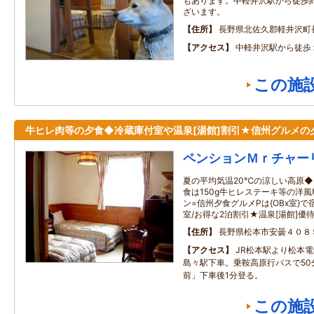
もあります。中軽井沢駅から徒歩約
ざいます。
住所
長野県北佐久郡軽井沢町長
アクセス
中軽井沢駅から徒歩
この施
牛ヒレ肉等の夕食◆冷蔵庫付室や温泉[湯館]割引★信州グルメの
ペンションＭｒチャー
夏の平均気温20℃の涼しい高原◆
食は150g牛ヒレステーキ等の洋
ン=信州夕食グルメPは{OBx室}
室/お得な2泊割引★温泉[湯館]優
住所
長野県松本市安曇４０８
アクセス
JR松本駅より松本
島々駅下車。乗鞍高原行バスで50
前」下車後1分登る。
この施