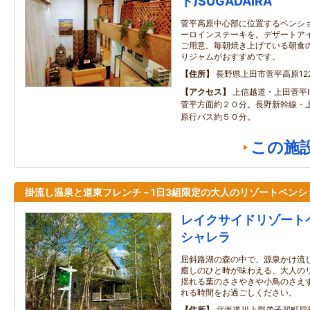
ト)SUGADAIRA
菅平高原中心部に位置するペンシ
ーロインステーキを。デザートア
ご用意。毎朝焼き上げている朝食
りジャムがおすすめです。
住所
長野県上田市菅平高原1223
アクセス
上信越道・上田菅平I
菅平方面約２０分。長野新幹線・
原行バス約５０分。
この施
掛流し温泉と道東フレンチ－1日3組限定の大人のリゾートペンシ
レイクサイドリゾート
シャレラ
屈斜路湖の森の中で、源泉かけ流
癒しのひと時が味わえる、大人の
揺れる葉のささやきや小鳥のさえ
れる時間をお過ごしください。
住所
北海道川上郡弟子屈町屈