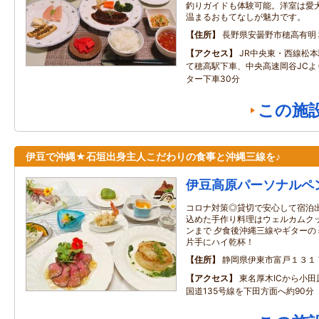
釣りガイドも体験可能。洋室は愛
温まるおもてなしが魅力です。
住所
長野県安曇野市穂高有明
アクセス
JR中央東・西線松
て穂高駅下車、中央高速岡谷JCよ
ター下車30分
この施
伊豆で沖縄★石垣出身主人こだわりの食事と沖縄三線を♪
伊豆高原パーソナルペ
コロナ対策◎貸切で安心して宿泊出
込めた手作り料理はウェルカムク
ンまで 夕食後沖縄三線やギターの
片手にハイ乾杯！
住所
静岡県伊東市富戸１３１
アクセス
東名厚木ICから小
国道135号線を下田方面へ約90分