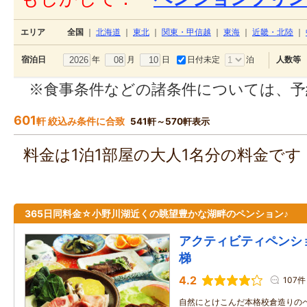
エリア
全国
｜
北海道
｜
東北
｜
関東・甲信越
｜
東海
｜
近畿・北陸
｜
年
月
日
日付未定
泊
宿泊日
人数等
※食事条件などの諸条件については、予
601
軒 絞込み条件に合致
541軒～570軒表示
料金は1泊1部屋の大人1名分の料金で
365日同料金☆小野川湖近くの眺望豊かな湖畔のペンション♪
アクティビティペンシ
梯
4.2
107件
自然にとけこんだ本格校倉造りの