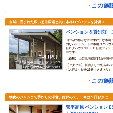
この施
自然に囲まれた広い芝生広場と共に本格ログハウスを貸切♪♪
ペンション＆貸別荘 
山中湖の静かな森の中に佇む本格ロ
的なハンドカットの本格ログハウス”P
新ログハウス"PUPU" 新設フィ
中です♪
住所
山梨県南都留郡山中湖村
アクセス
新宿より中央高速バ
バス停より徒歩25分（送迎あり）
この施
朝食のジャムまで手作りの洋食。好評のステーキは１日おきに
菅平高原 ペンション E