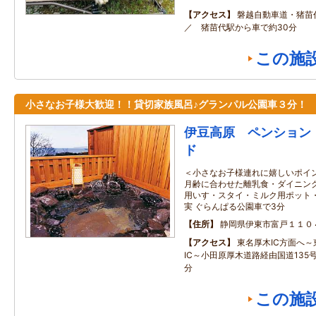
アクセス
磐越自動車道・猪苗
／ 猪苗代駅から車で約30分
この施
小さなお子様大歓迎！！貸切家族風呂♪グランパル公園車３分！
伊豆高原 ペンション
ド
＜小さなお子様連れに嬉しいポイン
月齢に合わせた離乳食・ダイニング
用いす・スタイ・ミルク用ポット
実 ぐらんぱる公園車で3分
住所
静岡県伊東市富戸１１０
アクセス
東名厚木IC方面へ
IC～小田原厚木道路経由国道135
分
この施