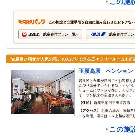
この施
この施設と交通手段を自由に組み合わせたおトクな
航空券付プラン一覧へ
航空券付プラン
岩風呂と和食が人気の宿。のんびりできる広々フリールームも好
玉原高原 ペンション
岩風呂と食事が目当てのお客様も
んびり気分でいられる気さくな宿
リュームにファンが多い。カップ
オープン以来の常連さんも多い。
住所
群馬県沼田市玉原高原
アクセス
お車の場合、関越自
ーを利用。電車はＪＲ上越線沼田
この施