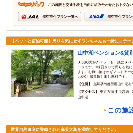
この施設と交通手段を自由に組み合わせたおトクな
航空券付プラン一覧へ
航空券付プラン
【ペットと宿泊可能】周りを気にせずワンちゃんも一緒にコテー
山中湖ペンション&貸
★BBQ大好きペットも一緒に★ペ
ージです。1棟貸きりで周りを気に
ます。お買い物はオギノストアーが
もOK！器具貸し出し無料です。
住所
山梨県南都留郡山中湖村
アクセス
東京方面 中央高速─河
山中湖
この施
世界自然遺産に登録された奄美大島を満喫してください。