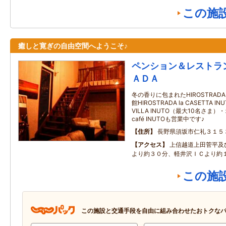
この施
癒しと寛ぎの自由空間へようこそ♪
ペンション＆レストラ
ＡＤＡ
冬の香りに包まれたHIROSTRAD
館HIROSTRADA la CASETTA
VILLA INUTO（最大10名さ
café INUTOも営業中です♪
住所
長野県須坂市仁礼３１５
アクセス
上信越道上田菅平及
より約３０分、軽井沢ＩＣより約
この施
この施設と交通手段を自由に組み合わせたおトクな