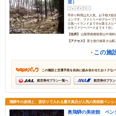
里）
フォトギャラリー
手作り料理は大人気。お子様大歓
ョンです。ファミリーやグループ
士急ハイランドまで９㎞富士スピ
士サファリーパークまで４７分）
住所
山梨県南都留郡山中湖村山中
アクセス
富士急行線富士山駅
この施
この施設と交通手段を自由に組み合わせたおトクな
航空券付プラン一覧へ
航空券付プラン
飛騨牛の炭焼と、貸切りで入れる露天風呂が人気の美術館ペンシ
奥飛騨の美術館 ペン