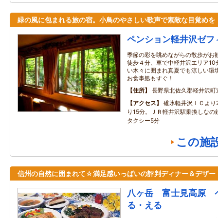
緑の風に包まれる旅の宿。小鳥のやさしい歌声で素敵な目覚めを
ペンション軽井沢ゼフ
季節の彩を眺めながらの散歩がお
徒歩４分、車で中軽井沢エリア10
い木々に囲まれ真夏でも涼しい環
お食事処もすぐ！
住所
長野県北佐久郡軽井沢町
アクセス
碓氷軽井沢ＩＣより
り15分。ＪＲ軽井沢駅乗換しなの
タクシー5分
この施
信州の自然に囲まれて☆満足感いっぱいの評判ディナー＆デザー
八ヶ岳 富士見高原 
る・える