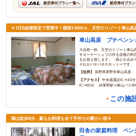
航空券付プラン一覧へ
航空券付プラン
☆1日5組様限定で営業中！標高1,600ｍ、天空のリゾート車山高
車山高原 プチペンシ
大自然一杯、天空のリゾート車山
すオーナーシェフの作る自慢の料
をお迎え致します。「真心を込め
それがパオパオのモットーです。
住所
長野県茅野市車山高原
アクセス
中央道諏訪IC→40
IC→60分 JR茅野駅→車山バス停
この施
湖は徒歩8分、庭もお料理も全て手作りの暖かい宿★
田舎の家庭料理 ペンショ