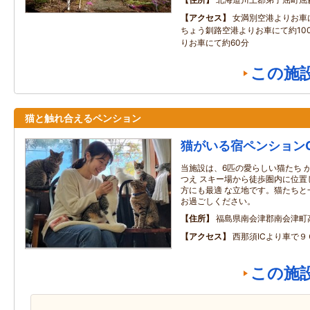
アクセス
女満別空港よりお車
ちょう釧路空港よりお車にて約10
りお車にて約60分
この施
猫と触れ合えるペンション
猫がいる宿ペンションGE
当施設は、6匹の愛らしい猫たち 
つえ スキー場から徒歩圏内に位置
方にも最適 な立地です。猫たちと
お過ごしください。
住所
福島県南会津郡南会津町
アクセス
西那須ICより車で９
この施