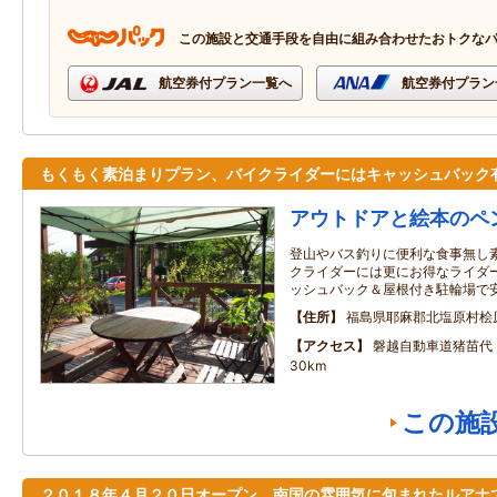
この施設と交通手段を自由に組み合わせたおトクな
航空券付プラン一覧へ
航空券付プラン
もくもく素泊まりプラン、バイクライダーにはキャッシュバック
アウトドアと絵本のペ
登山やバス釣りに便利な食事無し
クライダーには更にお得なライダー
ッシュバック＆屋根付き駐輪場で
住所
福島県耶麻郡北塩原村桧
アクセス
磐越自動車道猪苗代
30km
この施
２０１８年４月２０日オープン。南国の雰囲気に包まれたルアナ