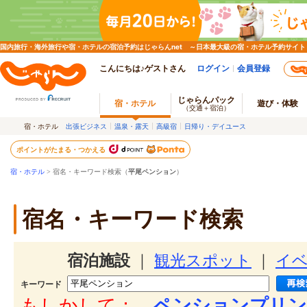
国内旅行・海外旅行や宿・ホテルの宿泊予約はじゃらんnet ～日本最大級の宿・ホテル予約サイト
こんにちは♪ゲストさん
ログイン
会員登録
じゃらんパック
宿・ホテル
遊び・体験
（交通＋宿泊）
宿・ホテル
出張ビジネス
温泉・露天
高級宿
日帰り・デイユース
ポイントがたまる・つかえる
宿・ホテル
> 宿名・キーワード検索（
平尾ペンション
）
宿名・キーワード検索
宿泊施設
｜
観光スポット
｜
イ
キーワード
もしかして：
ペンションプリン