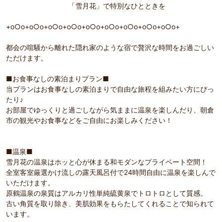
Pr
Ne
「雪月花」で特別なひとときを
いただ
【胡蝶】モダン和洋室で落ち着いた空間が疲れを癒して
【客室
evi
xt
くれます。
スタイ
ou
+o○o+o○o+o○o+o○o+o○o+o○o+o○o+o○o+o○o+
s
都会の喧騒から離れた隠れ家のような宿で贅沢な時間をお過ごしい
ただけます。
■お食事なしの素泊まりプラン■
当プランはお食事なしの素泊まりで自由な旅程を組みたい方にぴっ
たり♪
お部屋でゆっくりと過ごしながら気ままに温泉を楽しんだり、朝倉
市の観光やお食事などをご自由にお楽しみください！
■温泉■
雪月花の温泉はホッと心が休まる和モダンなプライベート空間！
全室客室厳選かけ流しの露天風呂付で24時間自由に温泉を楽しんで
いただけます。
原鶴温泉の泉質はアルカリ性単純硫黄泉でトロトロとして質感。
古い角質を取り除き、美肌効果をもらたしてくれることで知られて
います。