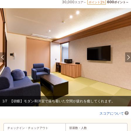
30,000
600
2
ポイント
%
スコア～
ポイント～
1
/
7
【胡蝶】モダン和洋室で落ち着いた空間が疲れを癒してくれます。
スコアについて
チェックイン・
チェックアウト
部屋数・人数