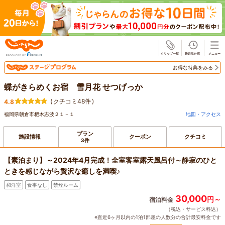
じゃらん
お得な特典をみる
蝶がきらめくお宿 雪月花 せつげっか
(
クチコミ48件
)
4.8
福岡県朝倉市杷木志波２１－１
地図・アクセス
プラン
施設情報
クーポン
クチコミ
3件
【素泊まり】～2024年4月完成！全室客室露天風呂付～静寂のひと
ときを感じながら贅沢な癒しを満喫♪
和洋室
食事なし
禁煙ルーム
30,000
円～
宿泊料金
（税込・サービス料込）
※直近6ヶ月以内の1泊1部屋の人数分の合計最安料金です