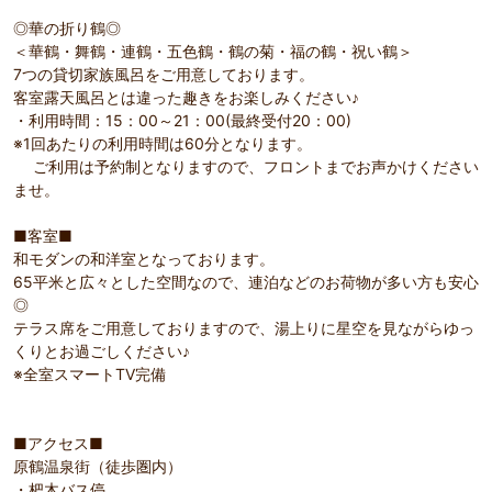
◎華の折り鶴◎
＜華鶴・舞鶴・連鶴・五色鶴・鶴の菊・福の鶴・祝い鶴＞
7つの貸切家族風呂をご用意しております。
客室露天風呂とは違った趣きをお楽しみください♪
・利用時間：15：00～21：00(最終受付20：00)
※1回あたりの利用時間は60分となります。
ご利用は予約制となりますので、フロントまでお声かけください
ませ。
■客室■
和モダンの和洋室となっております。
65平米と広々とした空間なので、連泊などのお荷物が多い方も安心
◎
テラス席をご用意しておりますので、湯上りに星空を見ながらゆっ
くりとお過ごしください♪
※全室スマートTV完備
■アクセス■
原鶴温泉街（徒歩圏内）
・杷木バス停