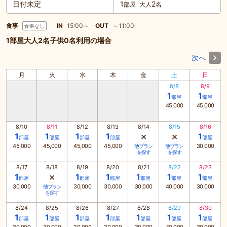
日付未定
1
2
部屋
大人
名
食事
IN
15:00～
OUT
～11:00
食事なし
1部屋大人2名子供0名利用の場合
次へ
月
火
水
木
金
土
日
8/8
8/9
1
1
部屋
部屋
45,000
45,000
8/10
8/11
8/12
8/13
8/14
8/15
8/16
×
×
1
1
1
1
1
部屋
部屋
部屋
部屋
部屋
45,000
45,000
45,000
45,000
30,000
他プラン
他プラン
を探す
を探す
8/17
8/18
8/19
8/20
8/21
8/22
8/23
×
1
1
1
1
1
1
部屋
部屋
部屋
部屋
部屋
部屋
30,000
30,000
30,000
30,000
40,000
30,000
他プラン
を探す
8/24
8/25
8/26
8/27
8/28
8/29
8/30
1
1
1
1
1
1
1
部屋
部屋
部屋
部屋
部屋
部屋
部屋