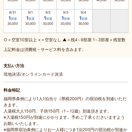
30,000
30,000
30,000
30,000
30,000
40,000
30,000
8/31
9/1
9/2
9/3
9/4
1
1
1
1
1
部屋
部屋
部屋
部屋
部屋
30,000
30,000
30,000
30,000
30,000
○＝空室10室以上 ×＝空室なし ▲＝残4∼9部屋 1∼3部屋＝残室数
上記料金は消費税・サービス料を含みます。
支払い方法
現地決済/オンラインカード決済
料金特記
福岡県条例により1人1泊当り（県税200円）の宿泊税を別途いただ
きます。
入湯税大人150円、子供150円（1～12歳）別途頂きます。
※入湯税150円が別途にかかります。予めご了承くださいますよう
お願いいたします。
※福岡県宿泊条例によりお一人様につき1泊200円の宿泊税が別途か