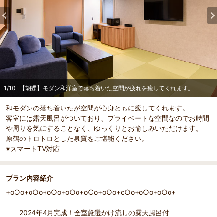
1
/
10
【胡蝶】モダン和洋室で落ち着いた空間が疲れを癒してくれます。
和モダンの落ち着いたが空間が心身ともに癒してくれます。
客室には露天風呂がついており、プライベートな空間なのでお時間
や周りを気にすることなく、ゆっくりとお愉しみいただけます。
原鶴のトロトロとした泉質をご堪能ください。
※スマートTV対応
プラン内容紹介
+o○o+o○o+o○o+o○o+o○o+o○o+o○o+o○o+o○o+
2024年4月完成！全室厳選かけ流しの露天風呂付
部屋詳細
（
1
/
10
）