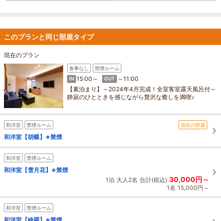
このプランと同じ部屋タイプ
現在のプラン
食事なし
禁煙ルーム
15:00～
～11:00
IN
OUT
【素泊まり】～2024年4月完成！全室客室露天風呂付～
静寂のひとときを感じながら贅沢な癒しを満喫♪
和洋室
禁煙ルーム
現在の部屋
和洋室【胡蝶】※禁煙
和洋室
禁煙ルーム
和洋室【雪月花】※禁煙
30,000円～
1泊
大人2名
合計(税込)
1名
15,000円～
和洋室
禁煙ルーム
和洋室【綺羅】※禁煙