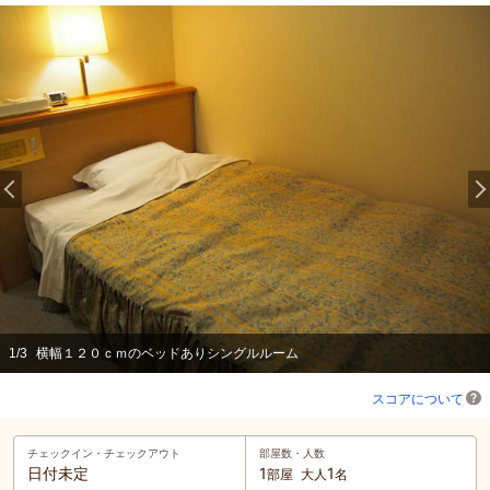
1
/
3
横幅１２０ｃｍのベッドありシングルルーム
スコアについて
チェックイン・
チェックアウト
部屋数・人数
日付未定
1
1
部屋
大人
名