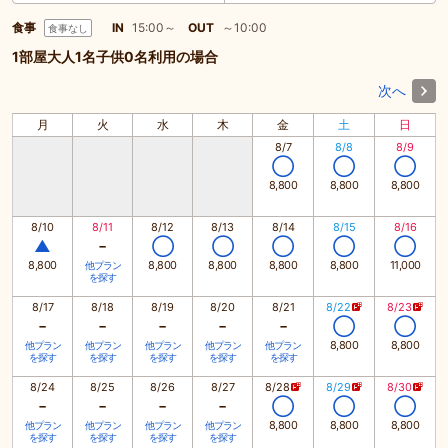
食事
IN
15:00～
OUT
～10:00
食事なし
1部屋大人1名子供0名利用の場合
次へ
月
火
水
木
金
土
日
8/7
8/8
8/9
◯
◯
◯
8,800
8,800
8,800
8/10
8/11
8/12
8/13
8/14
8/15
8/16
-
▲
◯
◯
◯
◯
◯
8,800
8,800
8,800
8,800
8,800
11,000
他プラン
を探す
8/17
8/18
8/19
8/20
8/21
8/22
8/23
-
-
-
-
-
◯
◯
8,800
8,800
他プラン
他プラン
他プラン
他プラン
他プラン
を探す
を探す
を探す
を探す
を探す
8/24
8/25
8/26
8/27
8/28
8/29
8/30
-
-
-
-
◯
◯
◯
8,800
8,800
8,800
他プラン
他プラン
他プラン
他プラン
を探す
を探す
を探す
を探す