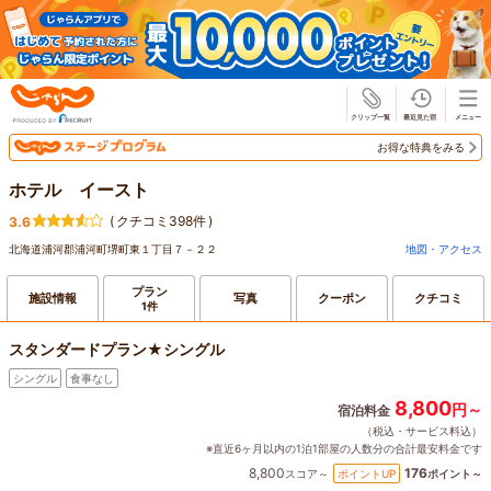
じゃらん
お得な特典をみる
ホテル イースト
(
クチコミ398件
)
3.6
北海道浦河郡浦河町堺町東１丁目７－２２
地図・アクセス
プラン
施設情報
写真
クーポン
クチコミ
1件
スタンダードプラン★シングル
シングル
食事なし
8,800
円～
宿泊料金
（税込・サービス料込）
※直近6ヶ月以内の1泊1部屋の人数分の合計最安料金です
8,800
176
ポイントUP
スコア～
ポイント～