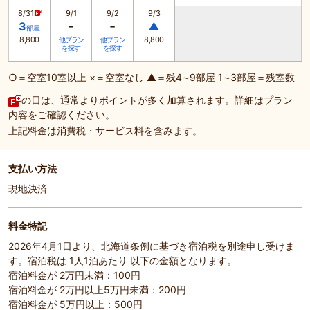
8/31
9/1
9/2
9/3
-
-
3
▲
部屋
8,800
8,800
他プラン
他プラン
を探す
を探す
○＝空室10室以上 ×＝空室なし ▲＝残4∼9部屋 1∼3部屋＝残室数
の日は、通常よりポイントが多く加算されます。詳細はプラン
内容をご確認ください。
上記料金は消費税・サービス料を含みます。
支払い方法
現地決済
料金特記
2026年4月1日より、北海道条例に基づき宿泊税を別途申し受けま
す。宿泊税は 1人1泊あたり 以下の金額となります。
宿泊料金が 2万円未満：100円
宿泊料金が 2万円以上5万円未満：200円
宿泊料金が 5万円以上：500円