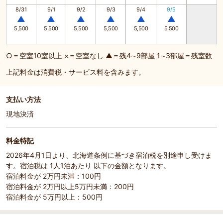
8/31
9/1
9/2
9/3
9/4
9/5
▲
▲
▲
▲
▲
▲
5,500
5,500
5,500
5,500
5,500
5,500
○＝空室10室以上 ×＝空室なし ▲＝残4∼9部屋 1∼3部屋＝残室数
上記料金は消費税・サービス料を含みます。
支払い方法
現地決済
料金特記
2026年4月1日より、北海道条例に基づき宿泊税を別途申し受けま
す。宿泊税は 1人1泊あたり 以下の金額となります。
宿泊料金が 2万円未満：100円
宿泊料金が 2万円以上5万円未満：200円
宿泊料金が 5万円以上：500円