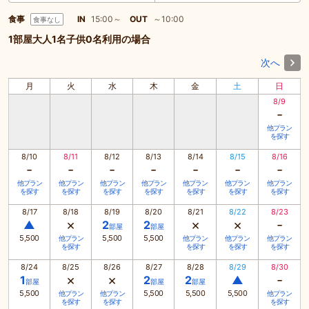
食事
IN
15:00～
OUT
～10:00
食事なし
1部屋大人1名子供0名利用の場合
次へ
月
火
水
木
金
土
日
8/9
-
他プラン
を探す
8/10
8/11
8/12
8/13
8/14
8/15
8/16
-
-
-
-
-
-
-
他プラン
他プラン
他プラン
他プラン
他プラン
他プラン
他プラン
を探す
を探す
を探す
を探す
を探す
を探す
を探す
8/17
8/18
8/19
8/20
8/21
8/22
8/23
×
×
×
-
▲
2
2
部屋
部屋
5,500
5,500
5,500
他プラン
他プラン
他プラン
他プラン
を探す
を探す
を探す
を探す
8/24
8/25
8/26
8/27
8/28
8/29
8/30
×
×
-
1
2
2
▲
部屋
部屋
部屋
5,500
5,500
5,500
5,500
他プラン
他プラン
他プラン
を探す
を探す
を探す