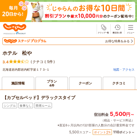
じゃらん
お得な特典をみる
ホテル 松や
(
クチコミ5件
)
3.4
北海道岩内郡岩内町字栄１７３‐１
地図・アクセス
プラン
施設情報
クーポン
クチコミ
4件
【カプセルベッド】デラックスタイプ
シングル
食事なし
禁煙ルーム
5,500
円～
宿泊料金
（税込・サービス料込）
※直近6ヶ月以内の1泊1部屋の人数分の合計最安料金です
5,500
110
2
ポイント
%
スコア～
ポイント～