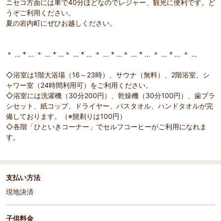
ニセコ方面には車で40分ほどなのでレジャー、観光に便利です。ど
うぞご利用ください。
夏の岩内町にぜひお越しください。
＊ … * … ＊ … * …＊ … * … ＊ … * …＊ … * … ＊ … * … ＊ …
◇浴室は1階大浴場（16～23時）、サウナ（無料）、2階浴室、シ
ャワー室（24時間利用可）をご利用ください。
◇浴室には洗濯機（30分200円）、乾燥機（30分100円）、歯ブラ
シセット、紙コップ、ドライヤー、バスタオル、ハンドタオルが完
備しております。（※髭剃りは100円）
◇各階「ひといきコーナー」でセルフコーヒーがご利用になれま
す。
支払い方法
現地決済
子供料金