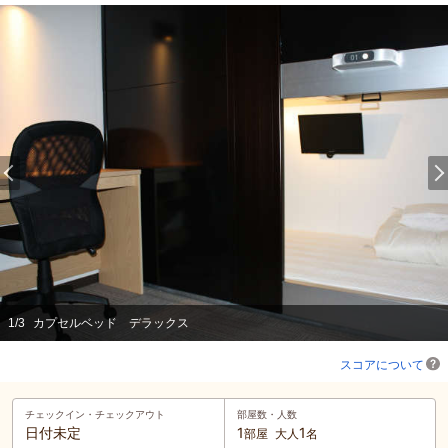
1
/
3
カプセルベッド デラックス
スコアについて
チェックイン・
チェックアウト
部屋数・人数
日付未定
1
1
部屋
大人
名