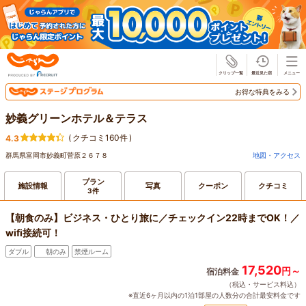
じゃらん
お得な特典をみる
妙義グリーンホテル＆テラス
(
クチコミ160件
)
4.3
群馬県富岡市妙義町菅原２６７８
地図・アクセス
プラン
施設情報
写真
クーポン
クチコミ
3件
【朝食のみ】ビジネス・ひとり旅に／チェックイン22時までOK！／
wifi接続可！
ダブル
朝のみ
禁煙ルーム
17,520
円～
宿泊料金
（税込・サービス料込）
※直近6ヶ月以内の1泊1部屋の人数分の合計最安料金です