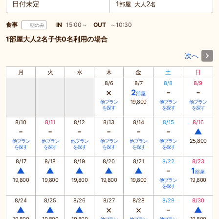
日付未定
1
2
部屋
大人
名
食事
IN
15:00～
OUT
～10:30
朝のみ
1部屋大人2名子供0名利用の場合
次へ
月
火
水
木
金
土
日
8/6
8/7
8/8
8/9
×
-
-
2
部屋
19,800
他プラン
他プラン
他プラン
を探す
を探す
を探す
8/10
8/11
8/12
8/13
8/14
8/15
8/16
-
-
-
-
-
-
▲
25,800
他プラン
他プラン
他プラン
他プラン
他プラン
他プラン
を探す
を探す
を探す
を探す
を探す
を探す
8/17
8/18
8/19
8/20
8/21
8/22
8/23
-
▲
▲
▲
▲
▲
1
部屋
19,800
19,800
19,800
19,800
19,800
19,800
他プラン
を探す
8/24
8/25
8/26
8/27
8/28
8/29
8/30
×
×
-
▲
▲
▲
▲