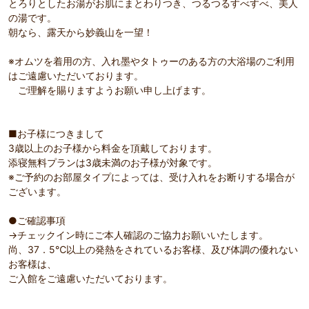
とろりとしたお湯がお肌にまとわりつき、つるつるすべすべ、美人
の湯です。
朝なら、露天から妙義山を一望！
※オムツを着用の方、入れ墨やタトゥーのある方の大浴場のご利用
はご遠慮いただいております。
ご理解を賜りますようお願い申し上げます。
■お子様につきまして
3歳以上のお子様から料金を頂戴しております。
添寝無料プランは3歳未満のお子様が対象です。
※ご予約のお部屋タイプによっては、受け入れをお断りする場合が
ございます。
●ご確認事項
→チェックイン時にご本人確認のご協力お願いいたします。
尚、37．5℃以上の発熱をされているお客様、及び体調の優れない
お客様は、
ご入館をご遠慮いただいております。