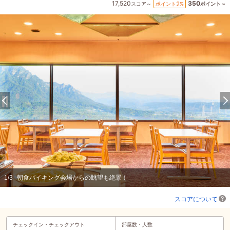
17,520
350
2
ポイント
%
スコア～
ポイント～
1
/
3
朝食バイキング会場からの眺望も絶景！
スコアについて
チェックイン・
チェックアウト
部屋数・人数