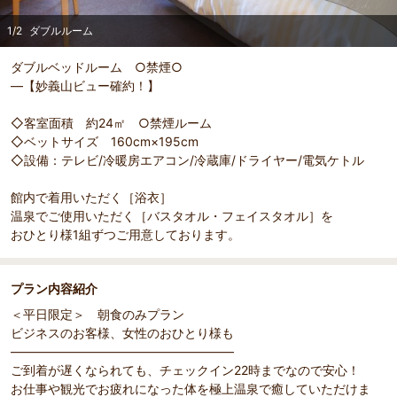
1
/
2
ダブルルーム
ダブルベッドルーム ○禁煙○
―【妙義山ビュー確約！】
◇客室面積 約24㎡ ○禁煙ルーム
◇ベットサイズ 160cm×195cm
部屋詳細
（
1
/
2
）
Pr
Ne
◇設備：テレビ/冷暖房エアコン/冷蔵庫/ドライヤー/電気ケトル
ダブルルーム
【ダブ
evi
xt
ou
館内で着用いただく［浴衣］
s
温泉でご使用いただく［バスタオル・フェイスタオル］を
おひとり様1組ずつご用意しております。
プラン内容紹介
＜平日限定＞ 朝食のみプラン
ビジネスのお客様、女性のおひとり様も
――――――――――――――――――
ご到着が遅くなられても、チェックイン22時までなので安心！
お仕事や観光でお疲れになった体を極上温泉で癒していただけま