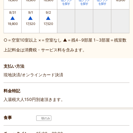
19,800
19,800
19,800
19,800
他プラン
他プラン
他プラン
を探す
を探す
を探す
8/31
9/1
9/2
▲
▲
▲
19,800
17,520
17,520
○＝空室10室以上 ×＝空室なし ▲＝残4∼9部屋 1∼3部屋＝残室数
上記料金は消費税・サービス料を含みます。
支払い方法
現地決済/オンラインカード決済
料金特記
入湯税大人150円別途頂きます。
食事
朝のみ