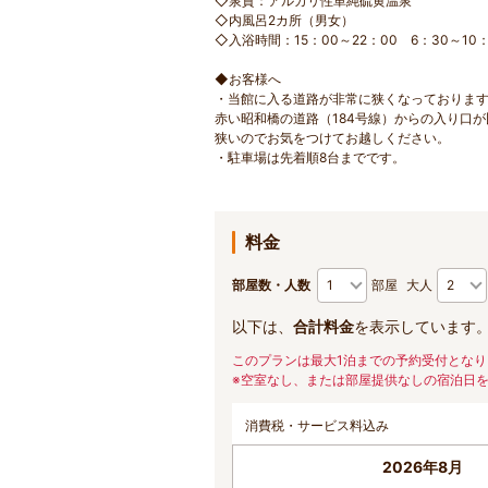
◇泉質：アルカリ性単純硫黄温泉
◇内風呂2カ所（男女）
◇入浴時間：15：00～22：00 6：30～10：
◆お客様へ
・当館に入る道路が非常に狭くなっておりま
赤い昭和橋の道路（184号線）からの入り口
狭いのでお気をつけてお越しください。
・駐車場は先着順8台までです。
料金
部屋数・人数
部屋
大人
以下は、
合計料金
を表示しています
このプランは最大1泊までの予約受付となり
※空室なし、または部屋提供なしの宿泊日
消費税・サービス料込み
2026年8月