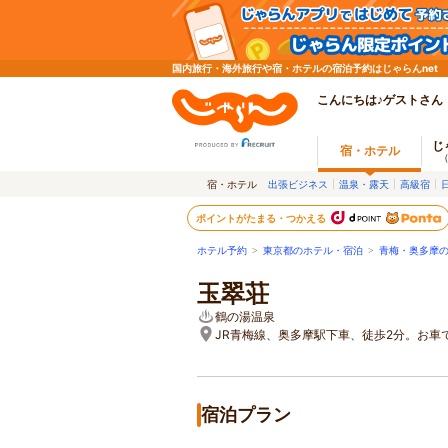
国内旅行・海外旅行や宿・ホテルの宿泊予約はじゃらんnet
こんにちは♪ゲストさん
じ
宿・ホテル
宿・ホテル
出張ビジネス
温泉・露天
高級宿
ポイントがたまる・つかえる
ホテル予約
>
東京都のホテル・宿泊
>
青梅・奥多摩
玉翠荘
鶴の湯温泉
JR青梅線、奥多摩駅下車、徒歩2分。お
宿泊プラン