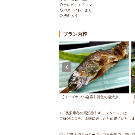
◇テレビ、エアコン
◇バストイレ：あり
◇洗面あり
プラン内容
の渓谷に掛かる昭和橋と玉翠荘
【リーズナブル会席】川魚の塩焼き
※「奥多摩冬の宿泊割引キャンペーン」は
ご好評につき、上限に達したため終了いたしま
◎お品数を抑えたリーズナブル会席でお得に