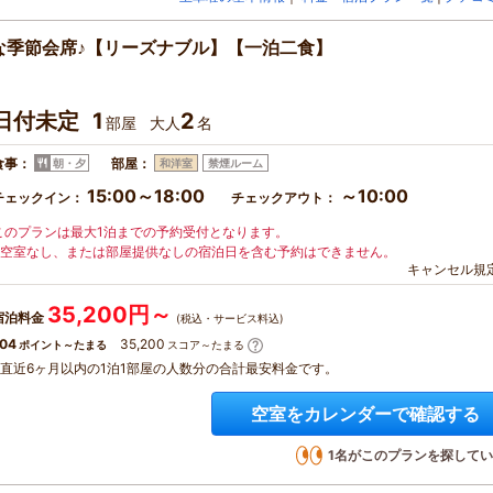
な季節会席♪【リーズナブル】【一泊二食】
日付未定
1
2
部屋
大人
名
食事：
部屋：
朝・夕
和洋室
禁煙ルーム
15:00～18:00
～10:00
チェックイン：
チェックアウト：
このプランは最大1泊までの予約受付となります。
※空室なし、または部屋提供なしの宿泊日を含む予約はできません。
キャンセル規
35,200円～
宿泊料金
(税込・サービス料込)
04
35,200
ポイント～たまる
スコア～たまる
※直近6ヶ月以内の1泊1部屋の人数分の合計最安料金です。
空室をカレンダーで確認する
1
名がこのプランを探してい