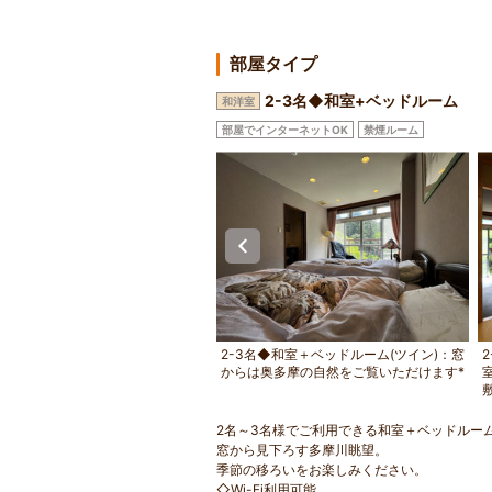
部屋タイプ
2-3名◆和室+ベッドルーム
和洋室
部屋でインターネットOK
禁煙ルーム
名◆和室＋ベッドルーム(セミダブ
2-3名◆和室＋ベッドルーム(ツイン)：窓
奥多摩の自然を感じられる造りで
からは奥多摩の自然をご覧いただけます*
2名～3名様でご利用できる和室＋ベッドルー
窓から見下ろす多摩川眺望。
季節の移ろいをお楽しみください。
◇Wi-Fi利用可能