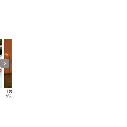
【男湯】奥多摩温泉「鶴の湯」洞窟感？
【女湯】お肌ツルツルの美人の湯
があり落ち着けます