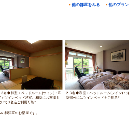
他の部屋をみる
他のプラン
2-3名◆和室＋ベッドルーム(ツイン)：和
2-3名◆和室＋ベッドルーム(ツイン)：
室＋ツインベッド洋室。和室にお布団を
室部分にはツインベッドをご用意*
敷いて3名迄ご利用可能*
ムの和洋室のお部屋です。