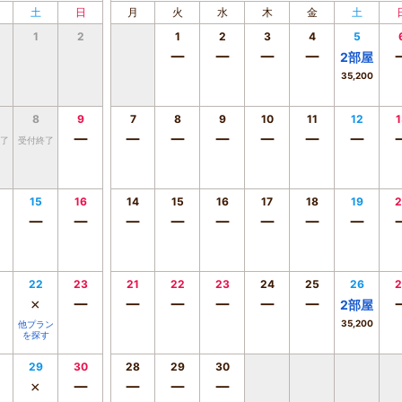
土
日
月
火
水
木
金
土
1
2
1
2
3
4
5
ー
ー
ー
ー
2
部屋
35,200
8
9
7
8
9
10
11
12
1
ー
ー
ー
ー
ー
ー
ー
了
受付終了
15
16
14
15
16
17
18
19
2
ー
ー
ー
ー
ー
ー
ー
ー
22
23
21
22
23
24
25
26
2
×
ー
ー
ー
ー
ー
ー
2
部屋
35,200
他プラン
を探す
29
30
28
29
30
×
ー
ー
ー
ー