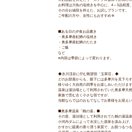
お料理は川魚の塩焼きを中心に、4～5品程度
その分お値段を抑えた、お試しプランです。
ご年配の方や、女性にもおすすめ☆
■ある日の夕食お品書き
・奥多摩産虹鱒の塩焼き
・奥多摩産虹鱒のたたき
・ご飯
など
※内容は季節によって変わります。
◆氷川渓谷に佇む眺望宿「玉翠荘」◆
どのお部屋からも、眼下には多摩川を見下ろ
移りゆく大自然の四季をお楽しみいただけま
温泉は湯治場として利用されていた奥多摩天
家族で営む古く小さな宿ですが、
当館ならではのおもてなしでお客様をお迎え
■奥多摩温泉「鶴の湯」■
その昔、湯治場として利用されてた鶴の湯温
小河内ダムによって水没した源泉を汲み上げ
かすかに硫黄の香り漂う泉質で、お肌つるつ