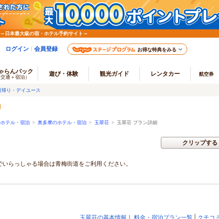
 ～日本最大級の宿・ホテル予約サイト～
ログイン
会員登録
お得な特典をみる
ゃらんパック
遊び・体験
観光ガイド
レンタカー
航空券
（交通＋宿泊）
日帰り・デイユース
のホテル・宿泊
>
奥多摩のホテル・宿泊
>
玉翠荘
>
玉翠荘 プラン詳細
クリップする
車でいらっしゃる場合は青梅街道をご利用ください。
玉翠荘の基本情報
｜
料金・宿泊プラン一覧
|
クチコ