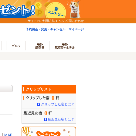
サイトのご利用方法
ヘルプ/問い合わせ
予約照会・変更・キャンセル
マイページ
海外
海外
ゴルフ
航空券
航空券+ホテル
クリップリスト
0
クリップした宿とは？
0
最近見た宿とは？
ミ
|
MAP