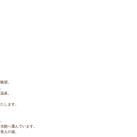
。
す眺望。
す。
然温泉。
いたします。
泉。
、当館へ運んでいます。
る美人の湯。