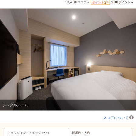
10,400
208
2
ポイント
%
スコア～
ポイント～
シングルルーム
スコアについて
チェックイン・
チェックアウト
部屋数・人数