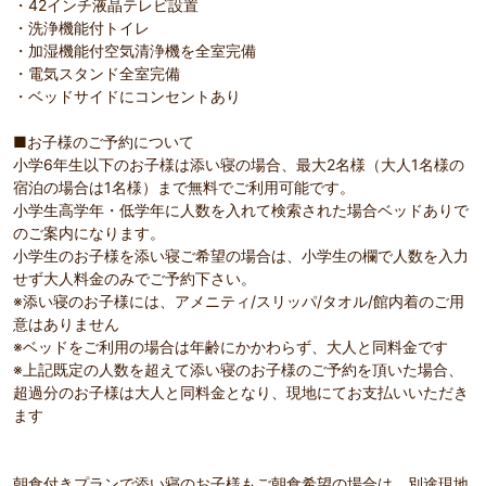
・42インチ液晶テレビ設置
・洗浄機能付トイレ
・加湿機能付空気清浄機を全室完備
・電気スタンド全室完備
・ベッドサイドにコンセントあり
■お子様のご予約について
小学6年生以下のお子様は添い寝の場合、最大2名様（大人1名様の
宿泊の場合は1名様）まで無料でご利用可能です。
小学生高学年・低学年に人数を入れて検索された場合ベッドありで
のご案内になります。
小学生のお子様を添い寝ご希望の場合は、小学生の欄で人数を入力
せず大人料金のみでご予約下さい。
※添い寝のお子様には、アメニティ/スリッパ/タオル/館内着のご用
意はありません
※ベッドをご利用の場合は年齢にかかわらず、大人と同料金です
※上記既定の人数を超えて添い寝のお子様のご予約を頂いた場合、
超過分のお子様は大人と同料金となり、現地にてお支払いいただき
ます
朝食付きプランで添い寝のお子様もご朝食希望の場合は、別途現地