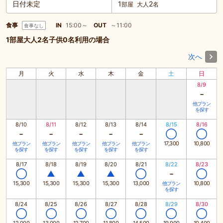
日付未定
1
2
部屋
大人
名
食事
IN
15:00～
OUT
～11:00
食事なし
1部屋大人2名子供0名利用の場合
次へ
月
火
水
木
金
土
日
8/9
-
他プラン
を探す
8/10
8/11
8/12
8/13
8/14
8/15
8/16
-
-
-
-
-
◯
◯
17,300
10,800
他プラン
他プラン
他プラン
他プラン
他プラン
を探す
を探す
を探す
を探す
を探す
8/17
8/18
8/19
8/20
8/21
8/22
8/23
-
◯
▲
▲
▲
◯
◯
15,300
15,300
15,300
15,300
13,000
10,800
他プラン
を探す
8/24
8/25
8/26
8/27
8/28
8/29
8/30
◯
◯
◯
◯
◯
◯
◯