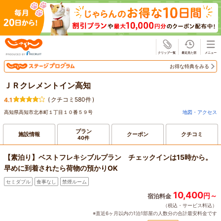
じゃらん
お得な特典をみる
ＪＲクレメントイン高知
(
クチコミ580件
)
4.1
高知県高知市北本町１丁目１０番５９号
地図・アクセス
プラン
施設情報
クーポン
クチコミ
40件
【素泊り】ベストフレキシブルプラン チェックインは15時から。
早めに到着されたら荷物の預かりOK
セミダブル
食事なし
禁煙ルーム
10,400
円～
宿泊料金
（税込・サービス料込）
※直近6ヶ月以内の1泊1部屋の人数分の合計最安料金です