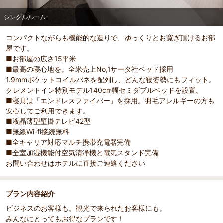
シングルルーム
コンパクトながらも機能的な造りで、ゆっくりとお寛ぎ頂けるお部
部屋詳細
屋です。
シングルルーム
■お部屋の広さ15平米
■最高の寝心地を。全米売上No,1サータ社ベッド採用
1.9mmポケットコイルバネを配列し、どんな寝姿勢にもフィット。
クレメントイン特別モデル140cm幅セミダブルベッドを設置。
■寝具は「エンドレスファイバー」を採用。羽毛アレルギーの方も
安心してご利用できます。
■液晶薄型壁掛テレビ42型
■無線Wi-fi接続無料
■全キャリア対応マルチ携帯充電器完備
■全室加湿機能付空気清浄機と電気スタンド完備
お問い合わせはホテルに直接ご連絡ください
プラン内容紹介
ビジネスのお客様も。観光で来られたお客様にも。
みんなにとってもお得なプランです！