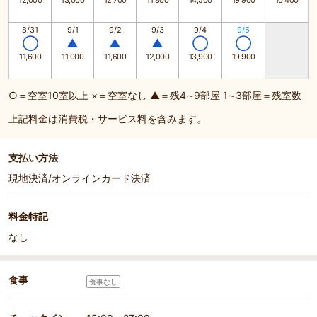
12,000
13,000
12,700
11,800
14,500
19,900
10,400
8/31
9/1
9/2
9/3
9/4
9/5
◯
▲
▲
▲
◯
◯
11,600
11,000
11,600
12,000
13,900
19,900
○＝空室10室以上 ×＝空室なし ▲＝残4∼9部屋 1∼3部屋＝残室数
上記料金は消費税・サービス料を含みます。
支払い方法
現地決済/オンラインカード決済
料金特記
なし
食事
食事なし