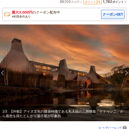
89,100
1,782
2
ポイント
%
スコア～
ポイント～
最大
3,000
円
の
クーポン配布中
クーポンGET
※利用条件あり
1
/
3
【外観】アイヌ文化の建築特徴である丸太組の三脚構造「ケトゥンニ」か
ら着想を得たとんがり湯小屋が印象的
スコアについて