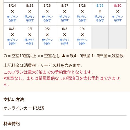
8/24
8/25
8/26
8/27
8/28
8/29
8/30
×
×
×
×
×
×
×
他プラン
他プラン
他プラン
他プラン
他プラン
他プラン
他プラン
を探す
を探す
を探す
を探す
を探す
を探す
を探す
8/31
9/1
9/2
9/3
9/4
×
×
×
×
×
他プラン
他プラン
他プラン
他プラン
他プラン
を探す
を探す
を探す
を探す
を探す
○＝空室10室以上 ×＝空室なし ▲＝残4∼9部屋 1∼3部屋＝残室数
上記料金は消費税・サービス料を含みます。
このプランは最大3泊までの予約受付となります。
※空室なし、または部屋提供なしの宿泊日を含む予約はできませ
ん。
支払い方法
オンラインカード決済
料金特記