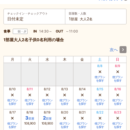
チェックイン・
チェックアウト
部屋数・人数
日付未定
1
2
部屋
大人
名
食事
IN
14:30～
OUT
～11:00
朝・夕
1部屋大人2名子供0名利用の場合
次へ
月
火
水
木
金
土
日
8/8
8/9
×
×
他プラン
他プラン
を探す
を探す
8/10
8/11
8/12
8/13
8/14
8/15
8/16
×
×
×
×
×
×
×
他プラン
他プラン
他プラン
他プラン
他プラン
他プラン
他プラン
を探す
を探す
を探す
を探す
を探す
を探す
を探す
8/17
8/18
8/19
8/20
8/21
8/22
8/23
×
×
×
×
×
3
2
部屋
部屋
108,900
108,900
他プラン
他プラン
他プラン
他プラン
他プラン
を探す
を探す
を探す
を探す
を探す