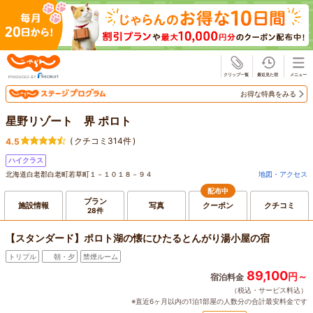
じゃらん
お得な特典をみる
星野リゾート 界 ポロト
(
クチコミ314件
)
4.5
ハイクラス
北海道白老郡白老町若草町１－１０１８－９４
地図・アクセス
配布中
プラン
施設情報
写真
クーポン
クチコミ
28件
【スタンダード】ポロト湖の懐にひたるとんがり湯小屋の宿
トリプル
朝・夕
禁煙ルーム
89,100
円～
宿泊料金
（税込・サービス料込）
※直近6ヶ月以内の1泊1部屋の人数分の合計最安料金です