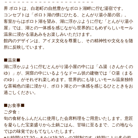
－－－－－－－－－－－－－－－－－－－－－
界 ポロトは、白老町の自然豊かなポロト湖畔に佇む湯宿です。
コンセプトは「ポロト湖の懐にひたる、とんがり湯小屋の宿」。
客室からはポロト湖を望み、湖に浮かぶように佇む「とんがり湯小
屋」では、湖との一体感を感じながら世界的にもめずらしいモール
温泉に浸かる湯あみをお楽しみいただけます。
館内のデザインは、アイヌ文化を尊重し、その精神性や文化をを随
所に反映しています。
■温泉■
湖に浮かぶように佇むとんがり湯小屋の中には「△湯（さんかくの
ゆ）」が、洞窟の中にいるようなドーム状の建物では「○湯（まる
のゆ）」がそれぞれ楽しめます。世界的にも珍しいモール温泉独特
な茶褐色の湯に浸かり、ポロト湖との一体感を感じるひとときをお
過ごしください。
■お食事■
ご夕食：
旬の食材をふんだんに使用した会席料理をご用意いたします。意匠
を凝らした宝楽盛りから土鍋ごはん、甘味に至るまで、この地なら
ではの味覚でおもてなしいたします。
※お時間は17:30～または19:30～の2部制です（時期により多少前