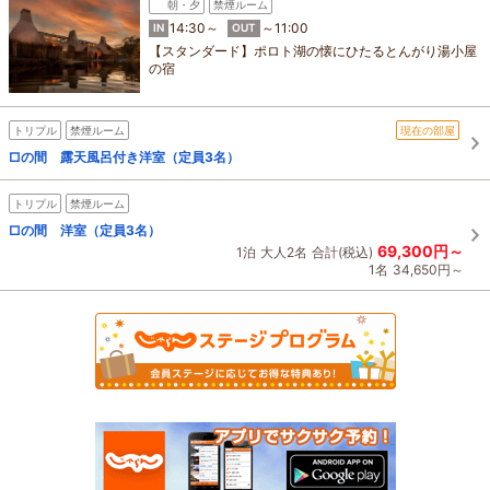
朝・夕
禁煙ルーム
14:30～
～11:00
IN
OUT
【スタンダード】ポロト湖の懐にひたるとんがり湯小屋
の宿
トリプル
禁煙ルーム
現在の部屋
□の間 露天風呂付き洋室（定員3名）
トリプル
禁煙ルーム
□の間 洋室（定員3名）
69,300円～
1泊
大人2名
合計(税込)
1名
34,650円～