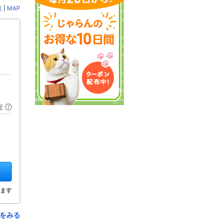
覧
|
MAP
定
ます
をみる