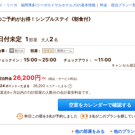
イ・リーガ 福岡博多(リーガロイヤルホテルズ)の基本情報
｜
料金・宿泊プラン一
日前のご予約がお得！シンプルステイ《朝食付》
日付未定
1
2
部屋
大人
名
食事：
部屋：
朝のみ
ツイン
禁煙ルーム
15:00～25:00
～11:00
チェックイン：
チェックアウト：
キャンセル規
26,200円～
宿泊料金
(税込・サービス料込)
24
26,200
ポイント～たまる
スコア～たまる
※直近6ヶ月以内の1泊1部屋の人数分の合計最安料金です。
空室をカレンダーで確認する
昨日この宿を
3
名が予約しました
2
名がこのプランを探してい
他の部屋をみる
他のプラン