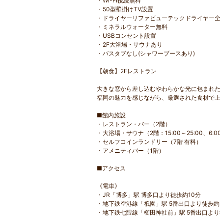
・Wi-Fi接続無料
・50型壁掛けTV設置
・ドライヤーリファビューテックドライヤー
・ミネラルウォーター無料
・USBコンセント設置
・2F大浴場・サウナあり
・バスタブなし(シャワーブースあり)
【朝食】2Fレストラン
大きな窓から差し込むやわらかな光に包まれ
福岡の魅力を感じながら、厳選された食材で
■館内施設
・レストラン・バー（2階）
・大浴場・サウナ（2階：15:00～25:00、6:0
・セルフコインランドリー（7階 有料）
・アメニティバー（1階）
■アクセス
《電車》
・JR「博多」駅 博多口より徒歩約10分
・地下鉄空港線「祇園」駅 5番出口より徒歩約
・地下鉄七隈線「櫛田神社前」駅 5番出口より