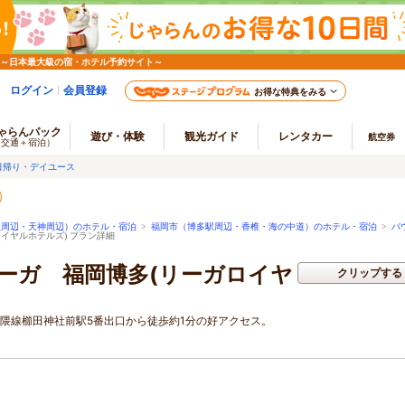
 ～日本最大級の宿・ホテル予約サイト～
ログイン
会員登録
お得な特典をみる
ゃらんパック
遊び・体験
観光ガイド
レンタカー
航空券
（交通＋宿泊）
日帰り・デイユース
駅周辺・天神周辺）のホテル・宿泊
>
福岡市（博多駅周辺・香椎・海の中道）のホテル・宿泊
>
バ
イヤルホテルズ) プラン詳細
ーガ 福岡博多(リーガロイヤ
クリップする
七隈線櫛田神社前駅5番出口から徒歩約1分の好アクセス。