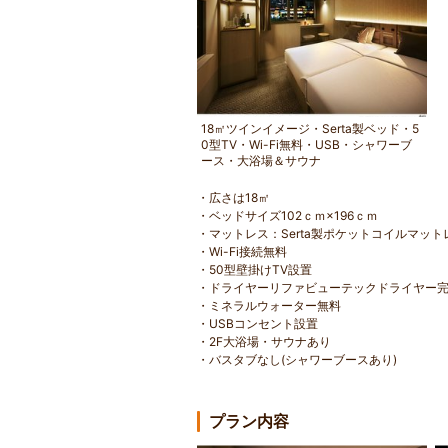
18㎡ツインイメージ・Serta製ベッド・5
0型TV・Wi-Fi無料・USB・シャワーブ
ース・大浴場＆サウナ
・広さは18㎡
・ベッドサイズ102ｃｍ×196ｃｍ
・マットレス：Serta製ポケットコイルマット
・Wi-Fi接続無料
・50型壁掛けTV設置
・ドライヤーリファビューテックドライヤー
・ミネラルウォーター無料
・USBコンセント設置
・2F大浴場・サウナあり
・バスタブなし(シャワーブースあり)
プラン内容