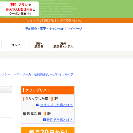
サイトのご利用方法
ヘルプ/問い合わせ
予約照会・変更・キャンセル
マイページ
海外
海外
ゴルフ
航空券
航空券+ホテル
ウンシー・バイ・リーガ 福岡博多(リーガロイヤルホテ
クリップリスト
0
クリップした宿とは？
0
最近見た宿とは？