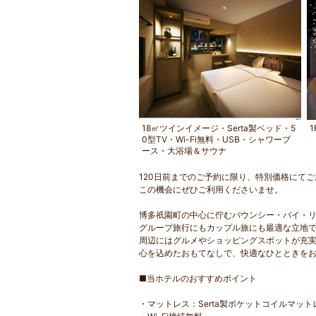
18㎡ツインイメージ・Serta製ベッド・5
0型TV・Wi-Fi無料・USB・シャワーブ
ース・大浴場＆サウナ
120日前までのご予約に限り、特別価格にて
この機会にぜひご利用くださいませ。
博多祇園町の中心に佇むバウンシー・バイ・
グループ旅行にもカップル旅にも最適な立地
周辺にはグルメやショッピングスポットが充
心を込めたおもてなしで、快適なひとときを
■当ホテルのおすすめポイント
・マットレス：Serta製ポケットコイルマット