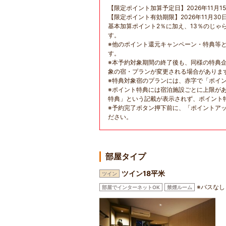
【限定ポイント加算予定日】2026年11月1
【限定ポイント有効期限】2026年11月30
基本加算ポイント2％に加え、13％のじゃ
す。
※他のポイント還元キャンペーン・特典等
す。
※本予約対象期間の終了後も、同様の特典
象の宿・プランが変更される場合がありま
※特典対象宿のプランには、赤字で「ポイ
※ポイント特典には宿泊施設ごとに上限が
特典」という記載が表示されず、ポイント
※予約完了ボタン押下前に、「ポイントア
ださい。
部屋タイプ
ツイン18平米
ツイン
※バスなし
部屋でインターネットOK
禁煙ルーム