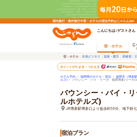
国内旅行・海外旅行や宿・ホテルの宿泊予約はじゃらんnet
こんにちは♪ゲストさん
じ
宿・ホテル
宿・ホテル
出張ビジネス
温泉・露天
高級宿
ポイントがたまる・つかえる
ホテル予約
>
福岡県のホテル・宿泊
>
福岡市（博多
ルズ)
>
バウンシー・バイ・リーガ 福岡博多(リーガロ
バウンシー・バイ・リ
ルホテルズ)
JR博多駅博多口より徒歩約10分、地下鉄
宿泊プラン