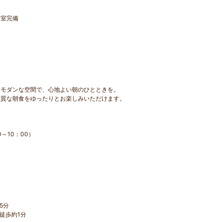
全室完備
たモダンな空間で、心地よい朝のひとときを。
上質な朝食をゆったりとお楽しみいただけます。
0～10：00）
5分
徒歩約1分