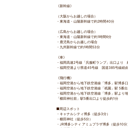
《新幹線》
（大阪からお越しの場合）
・東海道・山陽新幹線で約2時間40分
（広島からお越しの場合）
・東海道・山陽新幹線で約1時間6分
・鹿児島からお越しの場合
・九州新幹線で約1時間53分
《車》
・福岡高速2号線「呉服町ランプ」出口より 約
・福岡空港より県道45号線 国道385号線経由
《飛行機》
・福岡空港から地下鉄空港線「博多」駅博多口
・福岡空港から地下鉄空港線「祇園」駅 5番出
・福岡空港から地下鉄空港線「博多」駅より
「櫛田神社前」駅5番出口より徒歩約1分
■周辺スポット
・キャナルシティ博多（徒歩3分）
・櫛田神社（徒歩5分）
・JR博多シティ アミュプラザ博多（徒歩10分