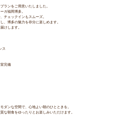
量プランをご用意いたしました。
リーガ福岡博多。
で、チェックインもスムーズ。
実し、博多の魅力を存分に楽しめます。
お届けします。
レス
全室完備
たモダンな空間で、心地よい朝のひとときを。
上質な朝食をゆったりとお楽しみいただけます。