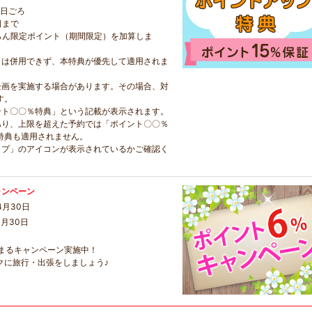
5日ごろ
日まで
らん限定ポイント（期間限定）を加算しま
とは併用できず、本特典が優先して適用されま
企画を実施する場合があります。その場合、対
す。
ント〇〇％特典」という記載が表示されます。
あり、上限を超えた予約では「ポイント〇〇％
特典も適用されません。
ップ」のアイコンが表示されているかご確認く
ャンペーン
4月30日
4月30日
まるキャンペーン実施中！
クに旅行・出張をしましょう♪