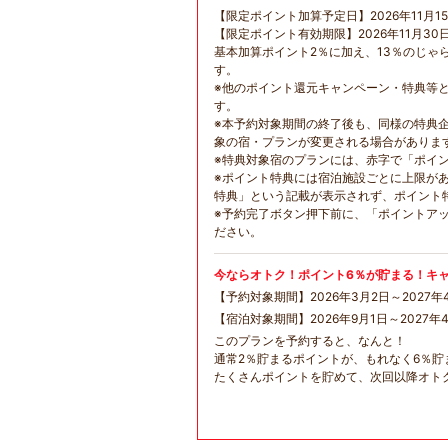
【限定ポイント加算予定日】2026年11月1
【限定ポイント有効期限】2026年11月30
基本加算ポイント2％に加え、13％のじゃ
す。
※他のポイント還元キャンペーン・特典等
す。
※本予約対象期間の終了後も、同様の特典
象の宿・プランが変更される場合がありま
※特典対象宿のプランには、赤字で「ポイ
※ポイント特典には宿泊施設ごとに上限が
特典」という記載が表示されず、ポイント
※予約完了ボタン押下前に、「ポイントア
ださい。
今ならオトク！ポイント6％が貯まる！キ
【予約対象期間】2026年3月2日～2027年
【宿泊対象期間】2026年9月1日～2027年
このプランを予約すると、なんと！
通常2％貯まるポイントが、もれなく6％貯
たくさんポイントを貯めて、次回以降オト