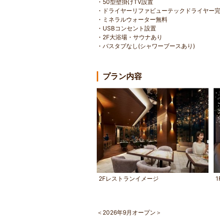
・50型壁掛けTV設置
・ドライヤーリファビューテックドライヤー
・ミネラルウォーター無料
・USBコンセント設置
・2F大浴場・サウナあり
・バスタブなし(シャワーブースあり)
プラン内容
2Fレストランイメージ
＜2026年9月オープン＞