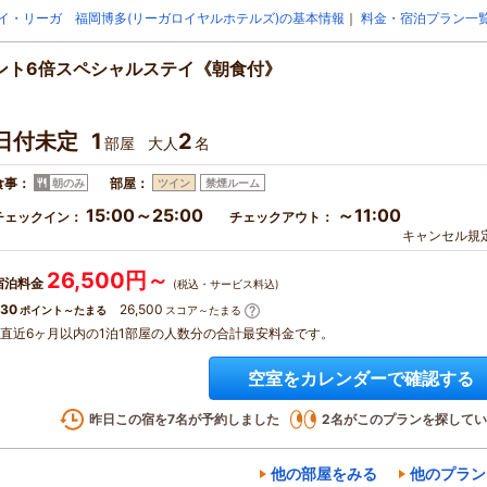
イ・リーガ 福岡博多(リーガロイヤルホテルズ)の基本情報
｜
料金・宿泊プラン一
イント6倍スペシャルステイ《朝食付》
日付未定
1
2
部屋
大人
名
食事：
部屋：
朝のみ
ツイン
禁煙ルーム
15:00～25:00
～11:00
チェックイン：
チェックアウト：
キャンセル規
26,500円～
宿泊料金
(税込・サービス料込)
30
26,500
ポイント～たまる
スコア～たまる
※直近6ヶ月以内の1泊1部屋の人数分の合計最安料金です。
空室をカレンダーで確認する
昨日この宿を
7
名が予約しました
2
名がこのプランを探してい
他の部屋をみる
他のプラン