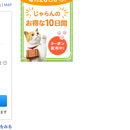
覧
|
MAP
定
ます
をみる