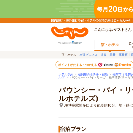
国内旅行・海外旅行や宿・ホテルの宿泊予約はじゃらんnet
こんにちは♪ゲストさん
じ
宿・ホテル
宿・ホテル
出張ビジネス
温泉・露天
高級宿
ポイントがたまる・つかえる
ホテル予約
>
福岡県のホテル・宿泊
>
福岡市（博多
ルズ)
>
バウンシー・バイ・リーガ 福岡博多(リーガロ
バウンシー・バイ・リ
ルホテルズ)
JR博多駅博多口より徒歩約10分、地下鉄
宿泊プラン