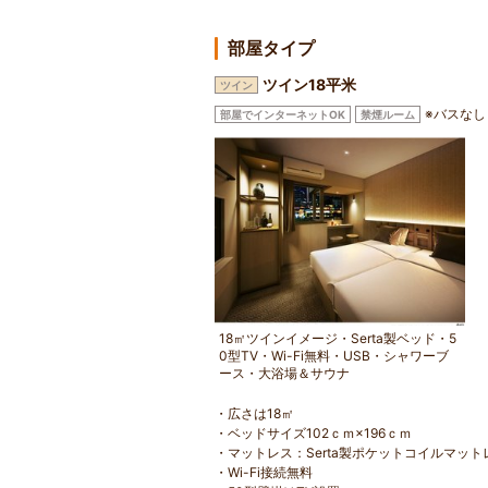
部屋タイプ
ツイン18平米
ツイン
※バスなし
部屋でインターネットOK
禁煙ルーム
18㎡ツインイメージ・Serta製ベッド・5
0型TV・Wi-Fi無料・USB・シャワーブ
ース・大浴場＆サウナ
・広さは18㎡
・ベッドサイズ102ｃｍ×196ｃｍ
・マットレス：Serta製ポケットコイルマット
・Wi-Fi接続無料