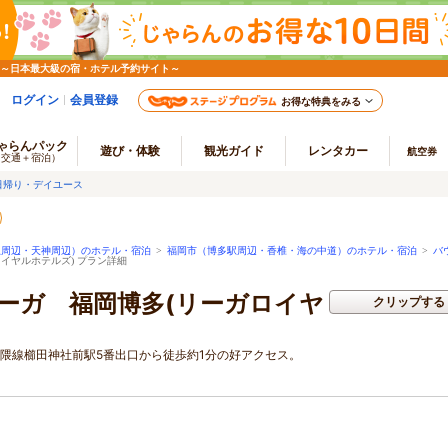
 ～日本最大級の宿・ホテル予約サイト～
ログイン
会員登録
お得な特典をみる
ゃらんパック
遊び・体験
観光ガイド
レンタカー
航空券
（交通＋宿泊）
日帰り・デイユース
駅周辺・天神周辺）のホテル・宿泊
>
福岡市（博多駅周辺・香椎・海の中道）のホテル・宿泊
>
バ
イヤルホテルズ) プラン詳細
ーガ 福岡博多(リーガロイヤ
クリップする
七隈線櫛田神社前駅5番出口から徒歩約1分の好アクセス。