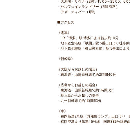
・大浴場・サウナ（2階：15:00～25:00、6:0
・セルフコインランドリー（7階 有料）
・アメニティバー（1階）
■アクセス
《電車》
・JR「博多」駅 博多口より徒歩約10分
・地下鉄空港線「祇園」駅 5番出口より徒歩約
・地下鉄七隈線「櫛田神社前」駅 5番出口より
《新幹線》
（大阪からお越しの場合）
・東海道・山陽新幹線で約2時間40分
（広島からお越しの場合）
・東海道・山陽新幹線で約1時間6分
・鹿児島からお越しの場合
・九州新幹線で約1時間53分
《車》
・福岡高速2号線「呉服町ランプ」出口より 約
・福岡空港より県道45号線 国道385号線経由