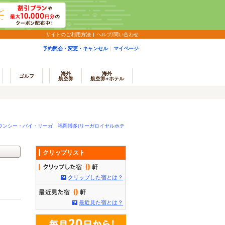
サイトのご利用方法
ヘルプ/問い合わせ
予約照会・変更・キャンセル
マイページ
海外
海外
ゴルフ
航空券
航空券+ホテル
ウンシー・バイ・リーガ 福岡博多(リーガロイヤルホテ
クリップリスト
0
クリップした宿とは？
0
最近見た宿とは？