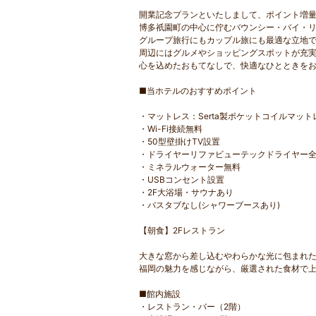
開業記念プランといたしまして、ポイント増
博多祇園町の中心に佇むバウンシー・バイ・
グループ旅行にもカップル旅にも最適な立地
周辺にはグルメやショッピングスポットが充
心を込めたおもてなしで、快適なひとときを
■当ホテルのおすすめポイント
・マットレス：Serta製ポケットコイルマット
・Wi-Fi接続無料
・50型壁掛けTV設置
・ドライヤーリファビューテックドライヤー
・ミネラルウォーター無料
・USBコンセント設置
・2F大浴場・サウナあり
・バスタブなし(シャワーブースあり)
【朝食】2Fレストラン
大きな窓から差し込むやわらかな光に包まれ
福岡の魅力を感じながら、厳選された食材で
■館内施設
・レストラン・バー（2階）