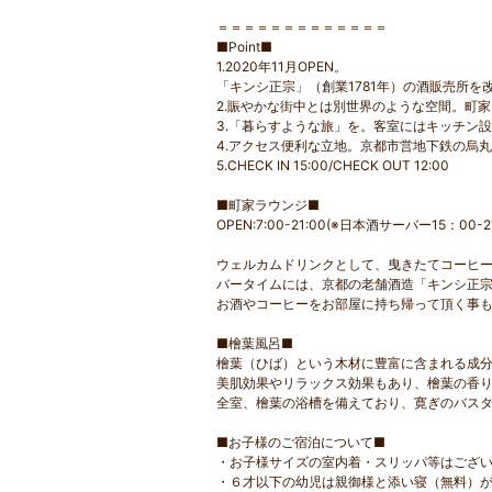
＝＝＝＝＝＝＝＝＝＝＝＝＝
■Point■
1.2020年11月OPEN。
「キンシ正宗」（創業1781年）の酒販売所
2.賑やかな街中とは別世界のような空間。町
3.「暮らすような旅」を。客室にはキッチン
4.アクセス便利な立地。京都市営地下鉄の烏丸
5.CHECK IN 15:00/CHECK OUT 12:00
■町家ラウンジ■
OPEN:7:00-21:00(※日本酒サーバー15：00-
ウェルカムドリンクとして、曳きたてコーヒ
バータイムには、京都の老舗酒造「キンシ正
お酒やコーヒーをお部屋に持ち帰って頂く事
■檜葉風呂■
檜葉（ひば）という木材に豊富に含まれる成
美肌効果やリラックス効果もあり、檜葉の香
全室、檜葉の浴槽を備えており、寛ぎのバス
■お子様のご宿泊について■
・お子様サイズの室内着・スリッパ等はござ
・６才以下の幼児は親御様と添い寝（無料）