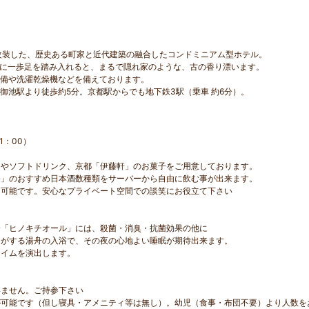
を改装した、歴史ある町家と近代建築の融合したコンドミニアム型ホテル。
家に一歩足を踏み入れると、まるで隠れ家のような、古の香り漂います。
設備や洗濯乾燥機などを備えております。
御池駅より徒歩約5分。京都駅からでも地下鉄3駅（乗車 約6分）。
21：00）
ーやソフトドリンク、京都「伊藤軒」のお菓子をご用意しております。
宗」のおすすめ日本酒数種類をサーバーから自由に飲む事が出来ます。
も可能です。安心なプライベート空間での談笑にお役立て下さい
分「ヒノキチオール」には、殺菌・消臭・抗菌効果の他に
りがする湯舟の入浴で、その夜の心地よい睡眠が期待出来ます。
タイムを演出します。
いません。ご持参下さい
が可能です（但し寝具・アメニティ等は無し）。幼児（食事・布団不要）より人数を