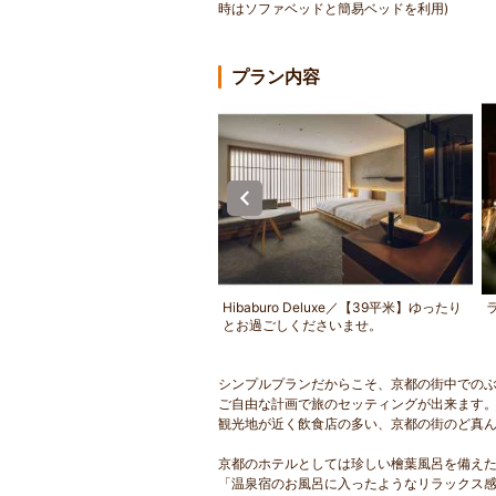
時はソファベッドと簡易ベッドを利用)
プラン内容
を抜けると坪庭が目の前に広がり
Hibaburo Deluxe／【39平米】ゆったり
とお過ごしくださいませ。
シンプルプランだからこそ、京都の街中での
ご自由な計画で旅のセッティングが出来ます
観光地が近く飲食店の多い、京都の街のど真ん
京都のホテルとしては珍しい檜葉風呂を備え
「温泉宿のお風呂に入ったようなリラックス