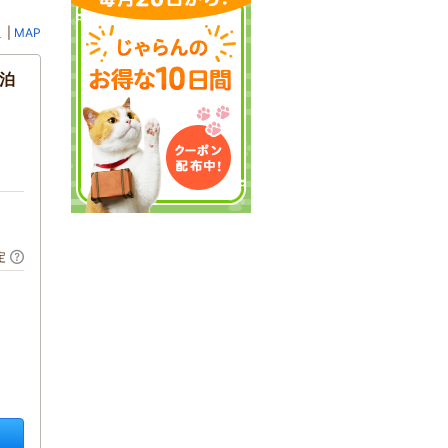
ミ
|
MAP
素泊
定