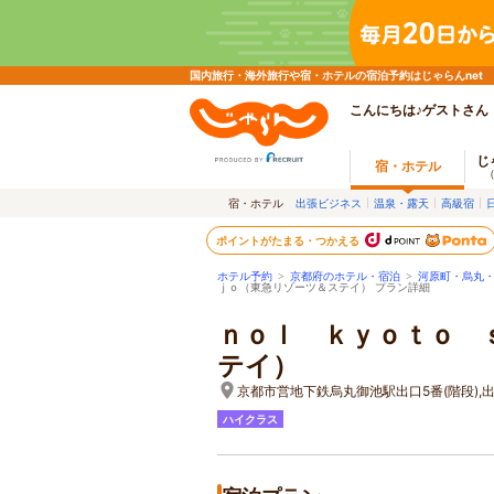
国内旅行・海外旅行や宿・ホテルの宿泊予約はじゃらんnet
こんにちは♪ゲストさん
じ
宿・ホテル
宿・ホテル
出張ビジネス
温泉・露天
高級宿
ポイントがたまる・つかえる
ホテル予約
>
京都府のホテル・宿泊
>
河原町・烏丸
ｊｏ（東急リゾーツ＆ステイ） プラン詳細
ｎｏｌ ｋｙｏｔｏ 
テイ）
京都市営地下鉄烏丸御池駅出口5番(階段),出
ハイクラス