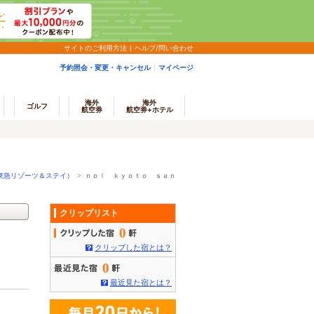
サイトのご利用方法
ヘルプ/問い合わせ
予約照会・変更・キャンセル
マイページ
海外
海外
ゴルフ
航空券
航空券+ホテル
東急リゾーツ＆ステイ）
>
ｎｏｌ ｋｙｏｔｏ ｓａｎ
クリップリスト
0
クリップした宿とは？
0
最近見た宿とは？