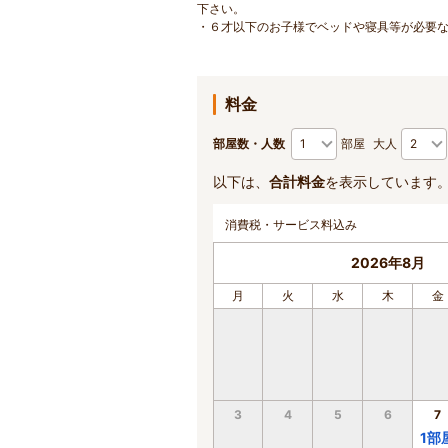
下さい。
・６才以下のお子様でベッドや寝具等が必要
料金
部屋数・人数
部屋
大人
以下は、
合計料金
を表示しています
消費税・サービス料込み
2026年8月
月
火
水
木
金
3
4
5
6
7
1
部