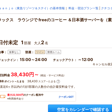
ｓａｎｊｏ（東急リゾーツ＆ステイ）の基本情報
｜
料金・宿泊プラン一覧
|
クチコ
ックス ラウンジで freeのコーヒー ＆日本酒サーバーを（
日付未定
1
2
部屋
大人
名
食事：
部屋：
食事なし
ツイン
禁煙ルーム
15:00～24:00
～12:00
チェックイン：
チェックアウト：
キャンセル規
38,430円～
宿泊料金
(税込・サービス料込)
68
38,430
ポイント～たまる
スコア～たまる
※直近6ヶ月以内の1泊1部屋の人数分の合計最安料金です。
最大22,500円
のクーポン配布中
クーポンGET
※利用条件あり
空室をカレンダーで確認する