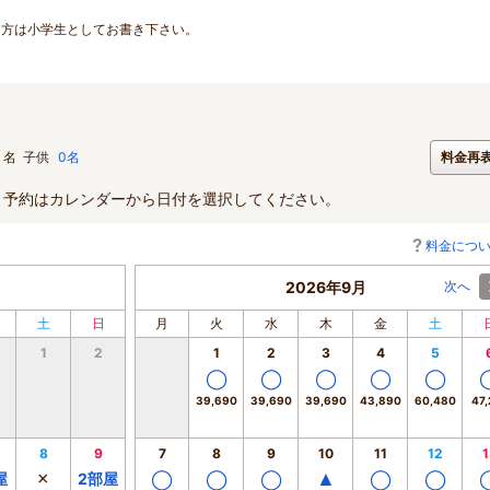
な方は小学生としてお書き下さい。
名
子供
0名
料金再
。予約はカレンダーから日付を選択してください。
料金につ
2026年9月
次へ
土
日
月
火
水
木
金
土
1
2
1
2
3
4
5
◯
◯
◯
◯
◯
39,690
39,690
39,690
43,890
60,480
47,
8
9
7
8
9
10
11
12
1
×
◯
◯
◯
▲
◯
◯
屋
2
部屋