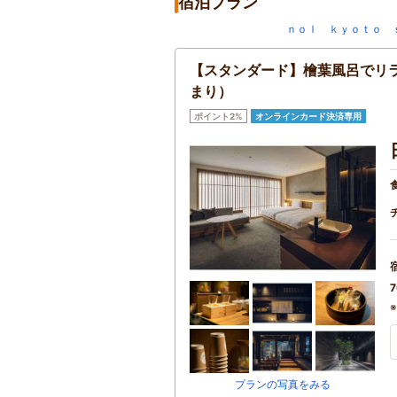
宿泊プラン
ｎｏｌ ｋｙｏｔｏ 
【スタンダード】檜葉風呂でリラ
まり）
ポイント2%
オンラインカード決済専用
7
プランの写真をみる