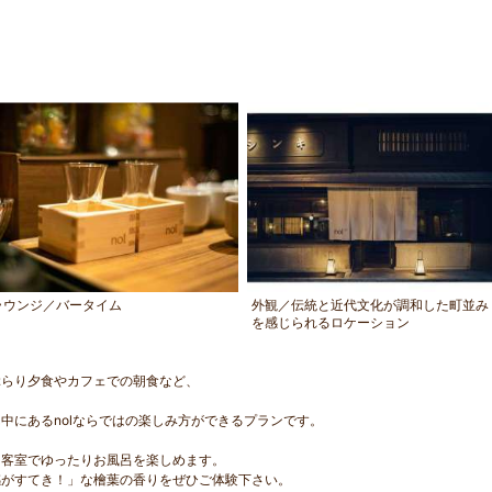
ラウンジ／バータイム
外観／伝統と近代文化が調和した町並み
を感じられるロケーション
ぶらり夕食やカフェでの朝食など、
。
中にあるnolならではの楽しみ方ができるプランです。
た客室でゆったりお風呂を楽しめます。
感がすてき！」な檜葉の香りをぜひご体験下さい。