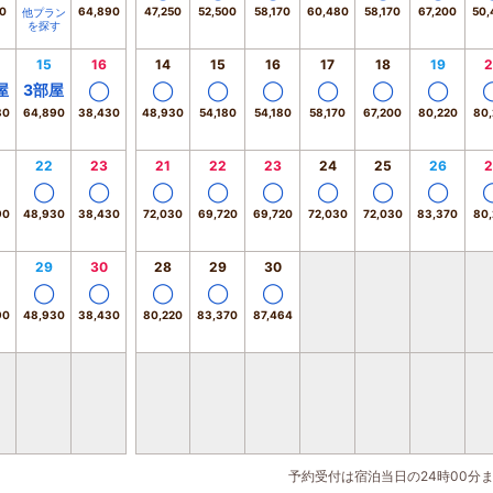
70
64,890
47,250
52,500
58,170
60,480
58,170
67,200
50,
他プラン
を探す
15
16
14
15
16
17
18
19
2
◯
◯
◯
◯
◯
◯
◯
屋
3
部屋
80
64,890
38,430
48,930
54,180
54,180
58,170
67,200
80,220
80,
22
23
21
22
23
24
25
26
2
◯
◯
◯
◯
◯
◯
◯
◯
90
48,930
38,430
72,030
69,720
69,720
72,030
72,030
83,370
80,
29
30
28
29
30
◯
◯
◯
◯
◯
90
48,930
38,430
80,220
83,370
87,464
予約受付は宿泊当日の24時00分