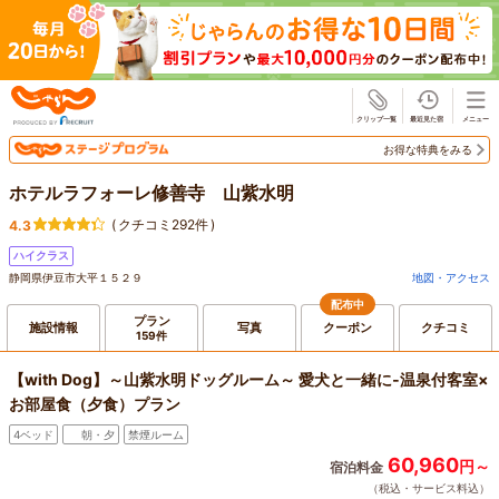
じゃらん
お得な特典をみる
ホテルラフォーレ修善寺 山紫水明
(
クチコミ292件
)
4.3
ハイクラス
静岡県伊豆市大平１５２９
地図・アクセス
配布中
プラン
施設情報
写真
クーポン
クチコミ
159件
【with Dog】～山紫水明ドッグルーム～ 愛犬と一緒に‐温泉付客室×
お部屋食（夕食）プラン
4ベッド
朝・夕
禁煙ルーム
60,960
円～
宿泊料金
（税込・サービス料込）