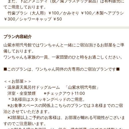
また、下記アメニティ（脱／減プラスチック製品）は有料販売に
てご用意しております。
竹歯ブラシ（大人用）￥100／かみそり ￥100／木製ヘアブラシ
￥300／シャワーキャップ ￥50
プラン内容紹介
山紫水明弐号館ではワンちゃんと一緒にご宿泊頂けるお部屋をご準
備しております。
ワンちゃんも家族の一員、一家団欒のひと時をお過ごしください。
■このプランは、ワンちゃん同伴の方専用のご宿泊プランです■
＜＜お部屋＞＞
・温泉露天風呂付ドッグルーム 「山紫水明弐号館」
洋室・全室禁煙 ※チェックアウト11:00
＊3名様目はスタッキングベッドのご用意。
※お食事スペースの関係上こちらのプランでは３名様までのご宿
泊とさせていただきます。
※2部屋以上ご予約のお客様は、お部屋が離れる可能性がございま
すのでご注意願います。