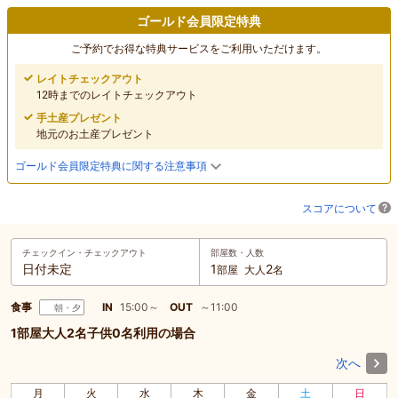
ゴールド会員限定特典
ご予約でお得な特典サービスをご利用いただけます。
レイトチェックアウト
12時までのレイトチェックアウト
手土産プレゼント
地元のお土産プレゼント
ゴールド会員限定特典に関する注意事項
スコアについて
チェックイン・
チェックアウト
部屋数・人数
日付未定
1
2
部屋
大人
名
食事
IN
15:00～
OUT
～11:00
朝・夕
1部屋大人2名子供0名利用の場合
次へ
月
火
水
木
金
土
日