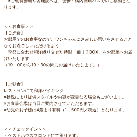
※ご朝食会場や各施設へは、徒歩・構内循環バスでのご移動とな
ります。
＜＜お食事＞＞
【ご夕食】
お部屋でのお食事なので、ワンちゃんにさみしい思いをさせること
なくお過ごしいただけるよう
季節に合わせ和洋織り交ぜた特製「踊り子BOX」をお部屋へお届
けいたします
（19：00から19：30の間にお届けいたします。）
【ご朝食】
レストランにて和洋バイキング
※状況により提供スタイルや内容が変更なる場合もございます。
※お食事会場は当日ご案内させていただきます。
※幼児のお子様は4歳より有料（1，500円／税込）となります。
＜＜チェックイン＞＞
・ゲストハウスフロントにて承ります。