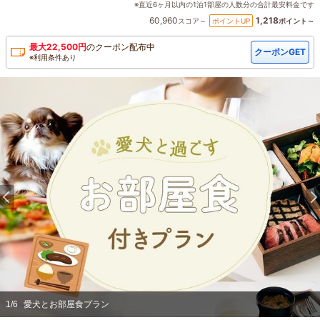
※直近6ヶ月以内の1泊1部屋の人数分の合計最安料金です
60,960
1,218
ポイントUP
スコア～
ポイント～
最大
22,500
円
の
クーポン配布中
クーポンGET
※利用条件あり
1
/
6
愛犬とお部屋食プラン