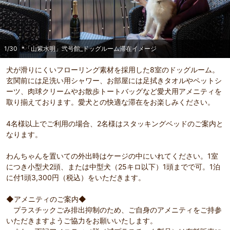
1
/
30
*「山紫水明」弐号館_ドッグルーム滞在イメージ
犬が滑りにくいフローリング素材を採用した8室のドッグルーム。
玄関前には足洗い用シャワー、お部屋には足拭きタオルやペットシ
ーツ、肉球クリームやお散歩トートバッグなど愛犬用アメニティを
取り揃えております。愛犬との快適な滞在をお楽しみください。
4名様以上でご利用の場合、2名様はスタッキングベッドのご案内と
なります。
わんちゃんを置いての外出時はケージの中にいれてください。1室
につき小型犬2頭、または中型犬（25キロ以下）1頭までで可。1泊
に付1頭3,300円（税込）をいただきます。
◆アメニティのご案内◆
プラスチックごみ排出抑制のため、ご自身のアメニティをご持参
いただきますようご協力をお願いいたします。