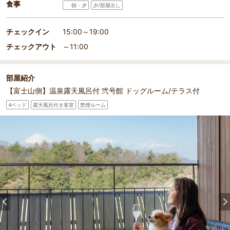
食事
朝・夕
夕/部屋出し
チェックイン
15:00～19:00
チェックアウト
～11:00
部屋紹介
【富士山側】温泉露天風呂付 弐号館 ドッグルーム/テラス付
4ベッド
露天風呂付き客室
禁煙ルーム
部屋詳細
（
1
/
30
）
Pr
Ne
*「山紫水明」弐号館_ドッグルーム滞在イメージ
*「山
evi
xt
ou
s