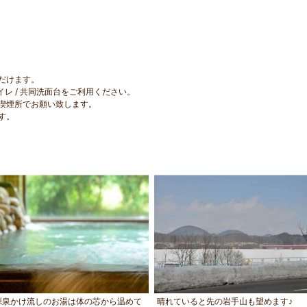
だけます。
イレ / 共同洗面台をご利用ください。
喫煙所でお願い致します。
す。
源泉かけ流しのお湯は体の芯から温めて
晴れていると先の岩手山も望めます♪