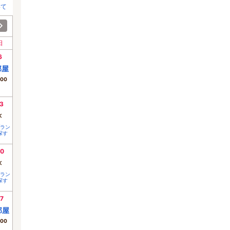
いて
日
6
部屋
700
3
×
ラン
探す
0
×
ラン
探す
7
部屋
700