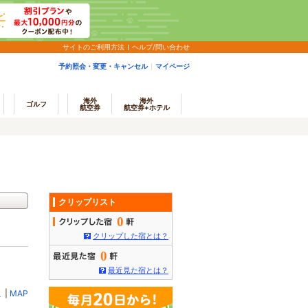
サイトのご利用方法
ヘルプ/問い合わせ
予約照会・変更・キャンセル
マイページ
海外
海外
ゴルフ
航空券
航空券+ホテル
クリップリスト
0
クリップした宿とは？
0
最近見た宿とは？
ミ
|
MAP