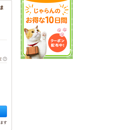
ま
定
ます