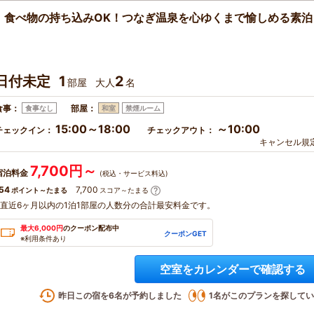
】食べ物の持ち込みOK！つなぎ温泉を心ゆくまで愉しめる素泊
日付未定
1
2
部屋
大人
名
食事：
部屋：
食事なし
和室
禁煙ルーム
15:00～18:00
～10:00
チェックイン：
チェックアウト：
キャンセル規
7,700円～
宿泊料金
(税込・サービス料込)
54
7,700
ポイント～たまる
スコア～たまる
※直近6ヶ月以内の1泊1部屋の人数分の合計最安料金です。
最大6,000円
のクーポン配布中
クーポンGET
※利用条件あり
空室をカレンダーで確認する
昨日この宿を
6
名が予約しました
1
名がこのプランを探してい