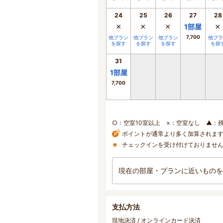
24
25
26
27
28
×
×
×
×
1
部屋
7,700
他プラン
他プラン
他プラン
他プラ
を探す
を探す
を探す
を探
31
1
部屋
7,700
○：空室10室以上 ×：空室なし ▲：
ポイントが通常より多く加算されま
チェックインを受け付けておりませ
現在の部屋・プランに近いものを
支払方法
現地決済 / オンラインカード決済