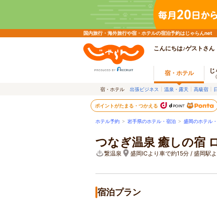
国内旅行・海外旅行や宿・ホテルの宿泊予約はじゃらんnet
こんにちは♪ゲストさん
じ
宿・ホテル
宿・ホテル
出張ビジネス
温泉・露天
高級宿
ポイントがたまる・つかえる
ホテル予約
>
岩手県のホテル・宿泊
>
盛岡のホテル
つなぎ温泉 癒しの宿 
繋温泉
盛岡ICより車で約15分 / 盛岡
宿泊プラン