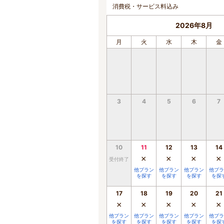
消費税・サービス料込み
2026年8月
月
火
水
木
金
3
4
5
6
7
10
11
12
13
14
×
×
×
×
受付終了
他プラン
他プラン
他プラン
他プラ
を探す
を探す
を探す
を探
17
18
19
20
21
×
×
×
×
×
他プラン
他プラン
他プラン
他プラン
他プラ
を探す
を探す
を探す
を探す
を探