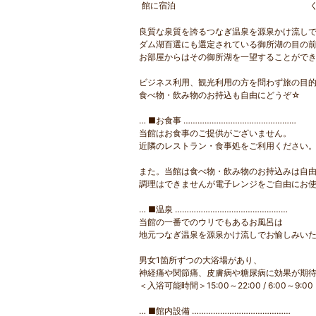
館に宿泊
良質な泉質を誇るつなぎ温泉を源泉かけ流し
ダム湖百選にも選定されている御所湖の目の
お部屋からはその御所湖を一望することがで
ビジネス利用、観光利用の方を問わず旅の目
食べ物・飲み物のお持込も自由にどうぞ☆
… ■お食事 …………………………………………
当館はお食事のご提供がございません。
近隣のレストラン・食事処をご利用ください
また。当館は食べ物・飲み物のお持込みは自由
調理はできませんが電子レンジをご自由にお
… ■温泉 …………………………………………
当館の一番でのウリでもあるお風呂は
地元つなぎ温泉を源泉かけ流しでお愉しみい
男女1箇所ずつの大浴場があり、
神経痛や関節痛、皮膚病や糖尿病に効果が期
＜入浴可能時間＞15:00～22:00 / 6:00～9:00
… ■館内設備 ……………………………………