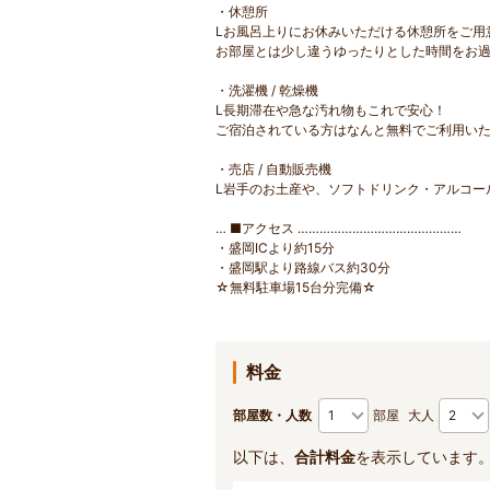
・休憩所
Lお風呂上りにお休みいただける休憩所をご用
お部屋とは少し違うゆったりとした時間をお
・洗濯機 / 乾燥機
L長期滞在や急な汚れ物もこれで安心！
ご宿泊されている方はなんと無料でご利用い
・売店 / 自動販売機
L岩手のお土産や、ソフトドリンク・アルコー
… ■アクセス ………………………………………
・盛岡ICより約15分
・盛岡駅より路線バス約30分
☆無料駐車場15台分完備☆
料金
部屋数・人数
部屋
大人
以下は、
合計料金
を表示しています