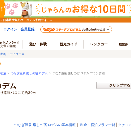
 ～日本最大級の宿・ホテル予約サイト～
ログイン
会員登録
お得な特典をみる
ゃらんパック
遊び・体験
観光ガイド
レンタカー
航空券
（交通＋宿泊）
日帰り・デイユース
・宿泊
>
つなぎ温泉 癒しの宿 ロデム
>
つなぎ温泉 癒しの宿 ロデム プラン詳細
ロデム
クリップする
駅より路線バスにて約30分
つなぎ温泉 癒しの宿 ロデムの基本情報
｜
料金・宿泊プラン一覧
|
クチコ