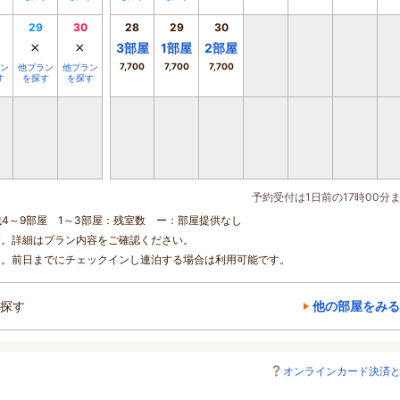
29
30
28
29
30
×
×
3
部屋
1
部屋
2
部屋
7,700
7,700
7,700
ン
他プラン
他プラン
す
を探す
を探す
予約受付は1日前の17時00分
残4～9部屋 1～3部屋：残室数 ー：部屋提供なし
す。詳細はプラン内容をご確認ください。
ん。前日までにチェックインし連泊する場合は利用可能です。
探す
他の部屋をみる
オンラインカード決済