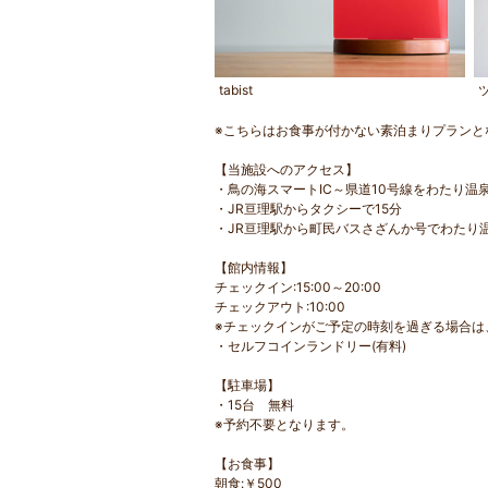
tabist
※こちらはお食事が付かない素泊まりプランと
【当施設へのアクセス】
・鳥の海スマートIC～県道10号線をわたり温泉
・JR亘理駅からタクシーで15分
・JR亘理駅から町民バスさざんか号でわたり温
【館内情報】
チェックイン:15:00～20:00
チェックアウト:10:00
※チェックインがご予定の時刻を過ぎる場合は
・セルフコインランドリー(有料)
【駐車場】
・15台 無料
※予約不要となります。
【お食事】
朝食:￥500