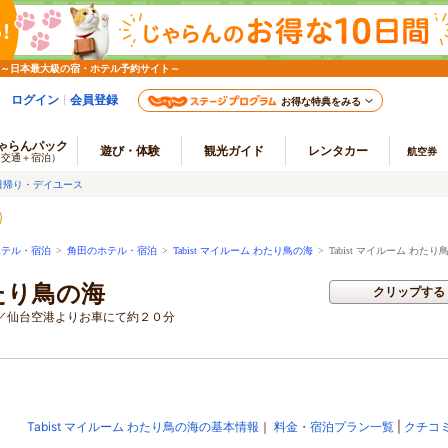
 ～日本最大級の宿・ホテル予約サイト～
ログイン
会員登録
お得な特典をみる
ゃらんパック
遊び・体験
観光ガイド
レンタカー
航空券
（交通＋宿泊）
日帰り・デイユース
ホテル・宿泊
>
角田のホテル・宿泊
>
Tabist マイルーム わたり鳥の海
>
Tabist マイルーム わた
わたり鳥の海
クリップする
／仙台空港よりお車にて約２０分
Tabist マイルーム わたり鳥の海の基本情報
｜
料金・宿泊プラン一覧
|
クチコ