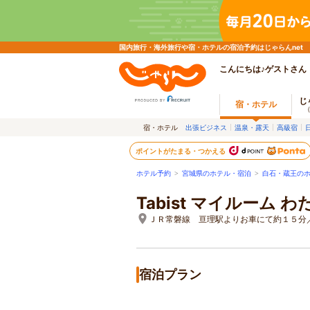
国内旅行・海外旅行や宿・ホテルの宿泊予約はじゃらんnet
こんにちは♪ゲストさん
じ
宿・ホテル
宿・ホテル
出張ビジネス
温泉・露天
高級宿
ポイントがたまる・つかえる
ホテル予約
>
宮城県のホテル・宿泊
>
白石・蔵王の
Tabist マイルーム 
ＪＲ常磐線 亘理駅よりお車にて約１５分
宿泊プラン