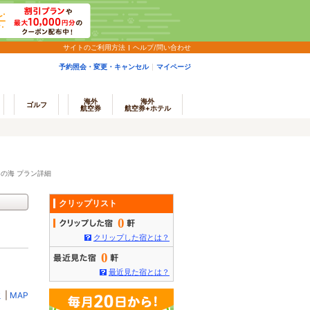
サイトのご利用方法
ヘルプ/問い合わせ
予約照会・変更・キャンセル
マイページ
海外
海外
ゴルフ
航空券
航空券+ホテル
り鳥の海 プラン詳細
クリップリスト
0
クリップした宿とは？
0
最近見た宿とは？
ミ
|
MAP