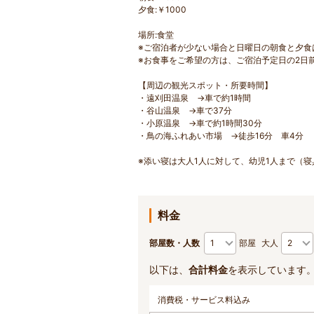
夕食:￥1000
場所:食堂
※ご宿泊者が少ない場合と日曜日の朝食と夕食
※お食事をご希望の方は、ご宿泊予定日の2日
【周辺の観光スポット・所要時間】
・遠刈田温泉 →車で約1時間
・谷山温泉 →車で37分
・小原温泉 →車で約1時間30分
・鳥の海ふれあい市場 →徒歩16分 車4分
※添い寝は大人1人に対して、幼児1人まで（
料金
部屋数・人数
部屋
大人
以下は、
合計料金
を表示しています
消費税・サービス料込み