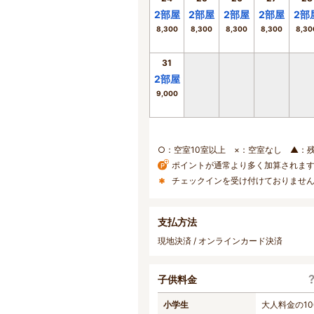
2
部屋
2
部屋
2
部屋
2
部屋
2
部
8,300
8,300
8,300
8,300
8,30
31
2
部屋
9,000
○：空室10室以上 ×：空室なし ▲：
ポイントが通常より多く加算されま
チェックインを受け付けておりませ
支払方法
現地決済 / オンラインカード決済
子供料金
小学生
大人料金の10