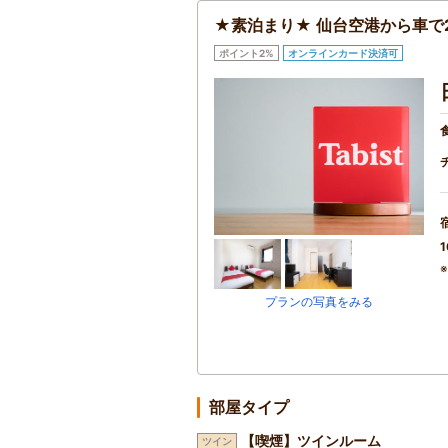
★素泊まり★ 仙台空港から車で2
ポイント2%
オンラインカード決済可
1
プランの写真をみる
部屋タイプ
【喫煙】ツインルーム
ツイン