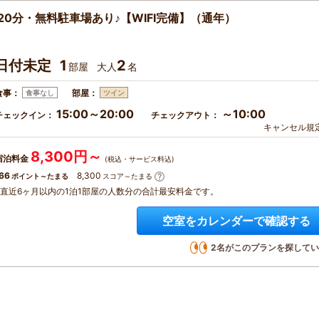
0分・無料駐車場あり♪【WIFI完備】（通年）
日付未定
1
2
部屋
大人
名
食事：
部屋：
食事なし
ツイン
15:00～20:00
～10:00
チェックイン：
チェックアウト：
キャンセル規
8,300円～
宿泊料金
(税込・サービス料込)
66
8,300
ポイント～たまる
スコア～たまる
※直近6ヶ月以内の1泊1部屋の人数分の合計最安料金です。
空室をカレンダーで確認する
2
名がこのプランを探してい