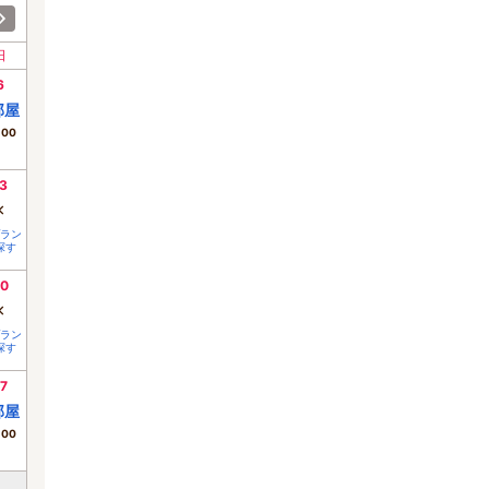
日
6
部屋
300
3
×
ラン
探す
0
×
ラン
探す
7
部屋
300