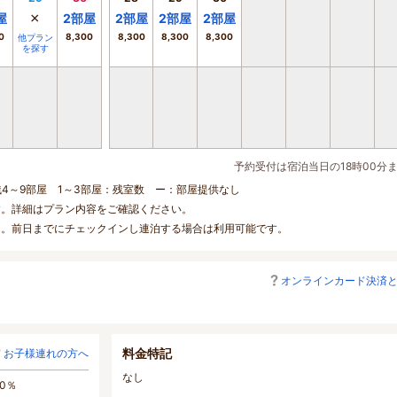
×
屋
2
部屋
2
部屋
2
部屋
2
部屋
0
8,300
8,300
8,300
8,300
他プラン
を探す
予約受付は宿泊当日の18時00分
残4～9部屋 1～3部屋：残室数 ー：部屋提供なし
す。詳細はプラン内容をご確認ください。
ん。前日までにチェックインし連泊する場合は利用可能です。
オンラインカード決済
料金特記
お子様連れの方へ
なし
0％