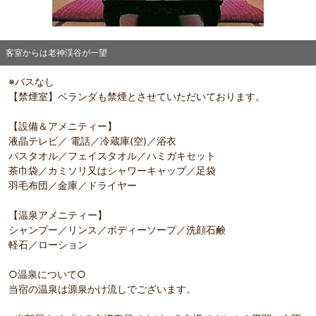
客室からは老神渓谷が一望
※バスなし
部屋詳細
【禁煙室】ベランダも禁煙とさせていただいております。
客室からは老神渓谷が一望
【設備＆アメニティー】
液晶テレビ／ 電話／冷蔵庫(空)／浴衣
バスタオル／フェイスタオル／ハミガキセット
茶巾袋／カミソリ又はシャワーキャップ／足袋
羽毛布団／金庫／ドライヤー
【温泉アメニティー】
シャンプー／リンス／ボディーソープ／洗顔石鹸
軽石／ローション
○温泉について○
当宿の温泉は源泉かけ流しでございます。