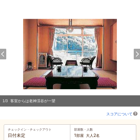
1
/
3
客室からは老神渓谷が一望
スコアについて
チェックイン・
チェックアウト
部屋数・人数
日付未定
1
2
部屋
大人
名