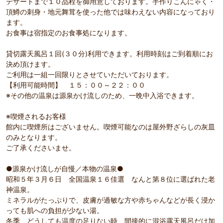
デザートまで１０品程を御用意しております。手作りこんにゃく・
頂鱒の刺身・地元舞茸を使った他では味わえない内容になっており
ます。
お食事は宿指定のお食事処になります。
貸切露天風呂１回(３０分)利用できます。利用時刻はご到着順にお
決め頂けます。
ご利用は一組一回限りとさせていただいております。
【利用可能時間】 １５：００～２２：００
※その他の温泉は源泉かけ流しのため、一晩中入浴できます。
※喫煙されるお客様
館内に喫煙所はございません。喫煙可能なのは屋外野ざらしの灰皿
のみとなります。
ご了承くださいませ。
●源泉かけ流しが自慢／本物の温泉●
昭和５年３月６日 全国温泉１６佳選 なんと第８位に選ばれた老
神温泉。
ミネラルがたっぷりで、皮膚が過敏な方や赤ちゃんなどが長く浸か
っても肌への負担が少ない湯。
冬季、どうしても温度の足りない時、間接的に混浴露天風呂だけ加