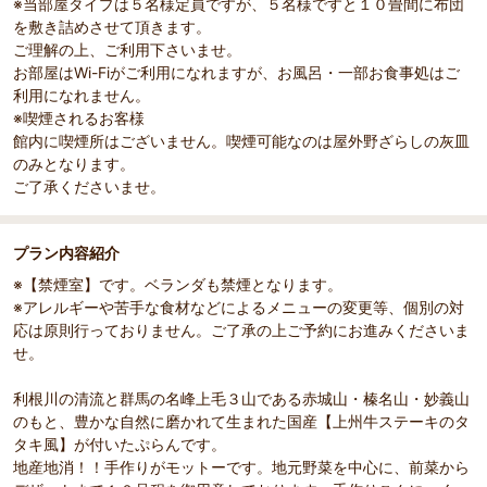
※当部屋タイプは５名様定員ですが、５名様ですと１０畳間に布団
を敷き詰めさせて頂きます。
ご理解の上、ご利用下さいませ。
お部屋はWi-Fiがご利用になれますが、お風呂・一部お食事処はご
利用になれません。
※喫煙されるお客様
館内に喫煙所はございません。喫煙可能なのは屋外野ざらしの灰皿
のみとなります。
ご了承くださいませ。
プラン内容紹介
※【禁煙室】です。ベランダも禁煙となります。
※アレルギーや苦手な食材などによるメニューの変更等、個別の対
応は原則行っておりません。ご了承の上ご予約にお進みくださいま
せ。
利根川の清流と群馬の名峰上毛３山である赤城山・榛名山・妙義山
のもと、豊かな自然に磨かれて生まれた国産【上州牛ステーキのタ
タキ風】が付いたぷらんです。
地産地消！！手作りがモットーです。地元野菜を中心に、前菜から