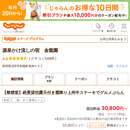
じゃらん
お得な特典をみる
源泉かけ流しの宿 金龍園
(
クチコミ546件
)
4.6
群馬県沼田市利根町老神５９２
地図・アクセス
プラン
施設情報
クーポン
クチコミ
6件
【禁煙室】絶景貸切露天付き霜降り上州牛ステーキでグルメぷらん
和室
朝・夕
禁煙ルーム
30,800
円～
宿泊料金
（税込・サービス料込）
※直近6ヶ月以内の1泊1部屋の人数分の合計最安料金です
30,800
616
2
ポイント
%
スコア～
ポイント～