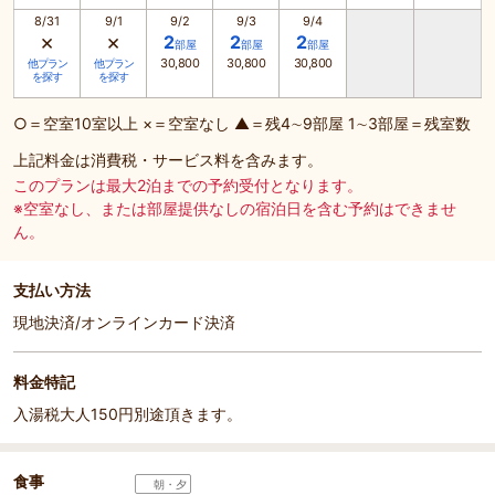
8/31
9/1
9/2
9/3
9/4
×
×
2
2
2
部屋
部屋
部屋
30,800
30,800
30,800
他プラン
他プラン
を探す
を探す
○＝空室10室以上 ×＝空室なし ▲＝残4∼9部屋 1∼3部屋＝残室数
上記料金は消費税・サービス料を含みます。
このプランは最大2泊までの予約受付となります。
※空室なし、または部屋提供なしの宿泊日を含む予約はできませ
ん。
支払い方法
現地決済/オンラインカード決済
料金特記
入湯税大人150円別途頂きます。
食事
朝・夕