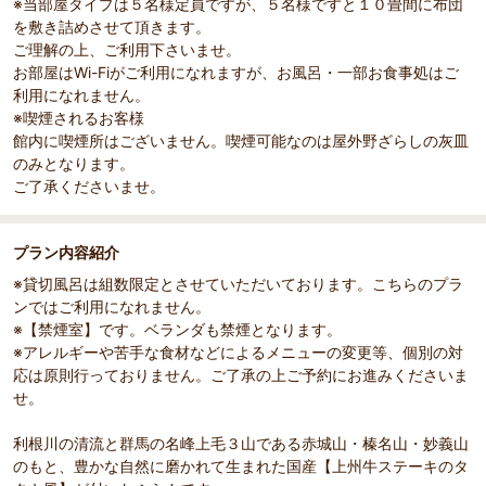
※当部屋タイプは５名様定員ですが、５名様ですと１０畳間に布団
を敷き詰めさせて頂きます。
ご理解の上、ご利用下さいませ。
お部屋はWi-Fiがご利用になれますが、お風呂・一部お食事処はご
利用になれません。
※喫煙されるお客様
館内に喫煙所はございません。喫煙可能なのは屋外野ざらしの灰皿
のみとなります。
ご了承くださいませ。
プラン内容紹介
※貸切風呂は組数限定とさせていただいております。こちらのプラ
ンではご利用になれません。
※【禁煙室】です。ベランダも禁煙となります。
※アレルギーや苦手な食材などによるメニューの変更等、個別の対
応は原則行っておりません。ご了承の上ご予約にお進みくださいま
せ。
利根川の清流と群馬の名峰上毛３山である赤城山・榛名山・妙義山
のもと、豊かな自然に磨かれて生まれた国産【上州牛ステーキのタ