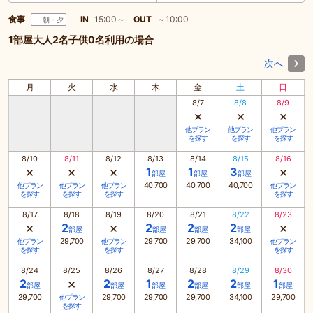
食事
IN
15:00～
OUT
～10:00
朝・夕
1部屋大人2名子供0名利用の場合
次へ
月
火
水
木
金
土
日
8/7
8/8
8/9
×
×
×
他プラン
他プラン
他プラン
を探す
を探す
を探す
8/10
8/11
8/12
8/13
8/14
8/15
8/16
×
×
×
×
1
1
3
部屋
部屋
部屋
40,700
40,700
40,700
他プラン
他プラン
他プラン
他プラン
を探す
を探す
を探す
を探す
8/17
8/18
8/19
8/20
8/21
8/22
8/23
×
×
×
2
2
2
2
部屋
部屋
部屋
部屋
29,700
29,700
29,700
34,100
他プラン
他プラン
他プラン
を探す
を探す
を探す
8/24
8/25
8/26
8/27
8/28
8/29
8/30
×
2
2
1
2
2
1
部屋
部屋
部屋
部屋
部屋
部屋
29,700
29,700
29,700
29,700
34,100
29,700
他プラン
を探す