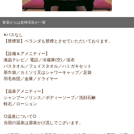
客室からは老神渓谷が一望
部屋詳細
※バスなし
客室からは老神渓谷が一望
【禁煙室】ベランダも禁煙とさせていただいております。
【設備＆アメニティー】
液晶テレビ／ 電話／冷蔵庫(空)／浴衣
バスタオル／フェイスタオル／ハミガキセット
茶巾袋／カミソリ又はシャワーキャップ／足袋
羽毛布団／金庫／ドライヤー
【温泉アメニティー】
シャンプー／リンス／ボディーソープ／洗顔石鹸
軽石／ローション
○温泉について○
当宿の温泉は源泉かけ流しでございます。