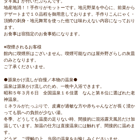
タキ風】が付いたぷらんです。
地産地消！！手作りがモットーです。地元野菜を中心に、前菜から
デザートまで１０品程を御用意しております。手作りこんにゃく・
頂鱒の刺身・地元舞茸を使った他では味わえない内容になっており
ます。
お食事は宿指定のお食事処になります。
※喫煙されるお客様
館内に喫煙所はございません。喫煙可能なのは屋外野ざらしの灰皿
のみとなります。
ご了承くださいませ。
●源泉かけ流しが自慢／本物の温泉●
温泉は源泉かけ流しのため、一晩中入浴できます。
昭和５年３月６日 全国温泉１６佳選 なんと第８位に選ばれた老
神温泉。
ミネラルがたっぷりで、皮膚が過敏な方や赤ちゃんなどが長く浸か
っても肌への負担が少ない湯。
冬季、どうしても温度の足りない時、間接的に混浴露天風呂だけ加
温しています。加温の仕方は直接温泉には触れず、間接的に温めま
す。
どうぞ、ご理解の上、当宿の温泉をお愉しみくださいませ。