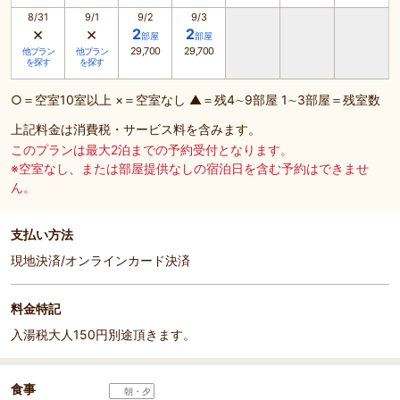
8/31
9/1
9/2
9/3
×
×
2
2
部屋
部屋
29,700
29,700
他プラン
他プラン
を探す
を探す
○＝空室10室以上 ×＝空室なし ▲＝残4∼9部屋 1∼3部屋＝残室数
上記料金は消費税・サービス料を含みます。
このプランは最大2泊までの予約受付となります。
※空室なし、または部屋提供なしの宿泊日を含む予約はできませ
ん。
支払い方法
現地決済/オンラインカード決済
料金特記
入湯税大人150円別途頂きます。
食事
朝・夕