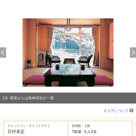
1
/
3
客室からは老神渓谷が一望
スコアについて
チェックイン・
チェックアウト
部屋数・人数
日付未定
1
2
部屋
大人
名