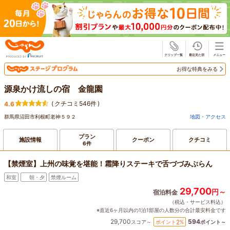
じゃらん
お得な特典をみる
源泉かけ流しの宿 金龍園
(
クチコミ546件
)
4.6
群馬県沼田市利根町老神５９２
地図・アクセス
プラン
施設情報
クーポン
クチコミ
6件
【禁煙室】上州の味覚を堪能！霜降りステーキで舌づづみぷらん
和室
朝・夕
禁煙ルーム
29,700
円～
宿泊料金
（税込・サービス料込）
※直近6ヶ月以内の1泊1部屋の人数分の合計最安料金です
29,700
594
2
ポイント
%
スコア～
ポイント～