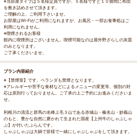
※当部屋タイプは５名様定員ですが、５名様ですと１０畳間に布団
を敷き詰めさせて頂きます。
ご理解の上、ご利用下さいませ。
お部屋はWi-Fiがご利用になれますが、お風呂・一部お食事処はご
利用になれません。
※喫煙されるお客様
館内に喫煙所はございません。喫煙可能なのは屋外野ざらしの灰皿
のみとなります。
ご了承くださいませ。
プラン内容紹介
※【禁煙室】です。ベランダも禁煙となります。
※アレルギーや苦手な食材などによるメニューの変更等、個別の対
応は原則行っておりません。ご了承の上ご予約にお進みくださいま
せ。
利根川の清流と群馬の名峰上毛３山である赤城山・榛名山・妙義山
のもと、豊かな自然に磨かれて生まれた国産【上州牛のしゃぶしゃ
ぶ】が付いたぷらんです。
しゃぶしゃぶは大鍋で皆様で一緒にしゃぶしゃぶをして頂きます。