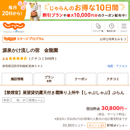
じゃらん
お得な特典をみる
源泉かけ流しの宿 金龍園
(
クチコミ546件
)
4.6
群馬県沼田市利根町老神５９２
地図・アクセス
プラン
施設情報
クーポン
クチコミ
6件
【禁煙室】展望貸切露天付き霜降り上州牛【しゃぶしゃぶ】ぷらん
和室
朝・夕
禁煙ルーム
30,800
円～
宿泊料金
（税込・サービス料込）
※直近6ヶ月以内の1泊1部屋の人数分の合計最安料金です
30,800
616
2
ポイント
%
スコア～
ポイント～