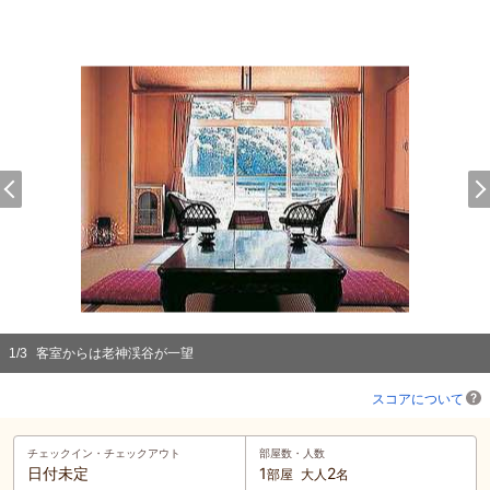
1
/
3
客室からは老神渓谷が一望
スコアについて
チェックイン・
チェックアウト
部屋数・人数
日付未定
1
2
部屋
大人
名