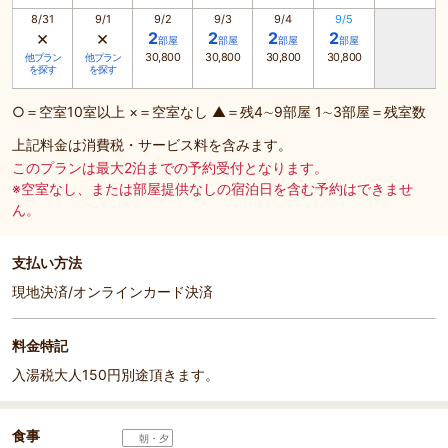
8/31
9/1
9/2
9/3
9/4
9/5
×
×
2
2
2
2
部屋
部屋
部屋
部屋
30,800
30,800
30,800
30,800
他プラン
他プラン
を探す
を探す
○＝空室10室以上 ×＝空室なし ▲＝残4∼9部屋 1∼3部屋＝残室数
上記料金は消費税・サービス料を含みます。
このプランは最大2泊までの予約受付となります。
※空室なし、または部屋提供なしの宿泊日を含む予約はできませ
ん。
支払い方法
現地決済/オンラインカード決済
料金特記
入湯税大人150円別途頂きます。
食事
朝・夕