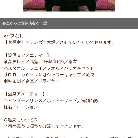
客室からは老神渓谷が一望
※バスなし
【禁煙室】ベランダも禁煙とさせていただいております。
部屋詳細
客室からは老神渓谷が一望
【設備＆アメニティー】
液晶テレビ／ 電話／冷蔵庫(空)／浴衣
バスタオル／フェイスタオル／ハミガキセット
茶巾袋／カミソリ又はシャワーキャップ／足袋
羽毛布団／金庫／ドライヤー
【温泉アメニティー】
シャンプー／リンス／ボディーソープ／洗顔石鹸
軽石／ローション
○温泉について○
当宿の温泉は源泉かけ流しでございます。