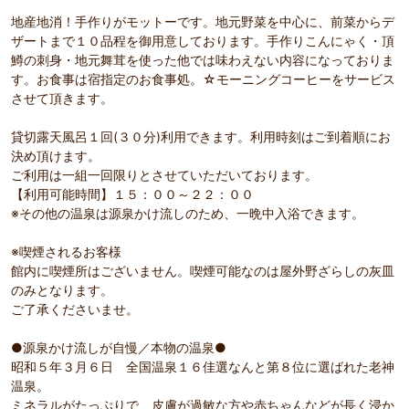
地産地消！手作りがモットーです。地元野菜を中心に、前菜からデ
ザートまで１０品程を御用意しております。手作りこんにゃく・頂
鱒の刺身・地元舞茸を使った他では味わえない内容になっておりま
す。お食事は宿指定のお食事処。☆モーニングコーヒーをサービス
させて頂きます。
貸切露天風呂１回(３０分)利用できます。利用時刻はご到着順にお
決め頂けます。
ご利用は一組一回限りとさせていただいております。
【利用可能時間】１５：００～２２：００
※その他の温泉は源泉かけ流しのため、一晩中入浴できます。
※喫煙されるお客様
館内に喫煙所はございません。喫煙可能なのは屋外野ざらしの灰皿
のみとなります。
ご了承くださいませ。
●源泉かけ流しが自慢／本物の温泉●
昭和５年３月６日 全国温泉１６佳選なんと第８位に選ばれた老神
温泉。
ミネラルがたっぷりで、皮膚が過敏な方や赤ちゃんなどが長く浸か