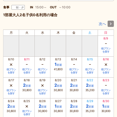
食事
IN
15:00～
OUT
～10:00
朝・夕
1部屋大人2名子供0名利用の場合
次へ
月
火
水
木
金
土
日
8/9
-
他プラン
を探す
8/10
8/11
8/12
8/13
8/14
8/15
8/16
×
-
-
-
-
×
1
部屋
41,800
他プラン
他プラン
他プラン
他プラン
他プラン
他プラン
を探す
を探す
を探す
を探す
を探す
を探す
8/17
8/18
8/19
8/20
8/21
8/22
8/23
×
×
-
2
2
2
2
部屋
部屋
部屋
部屋
30,800
30,800
30,800
35,200
他プラン
他プラン
他プラン
を探す
を探す
を探す
8/24
8/25
8/26
8/27
8/28
8/29
8/30
×
2
2
1
2
2
1
部屋
部屋
部屋
部屋
部屋
部屋
30,800
30,800
30,800
30,800
35,200
30,800
他プラン
を探す