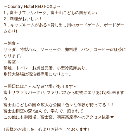
～Country Hotel RED FOXは～
1，富士サファリパーク、富士山こどもの国が近い♪
2，料理がおいしい！
3，キッズルームがある♪(貸し出し用のカードゲーム、ボードゲー
ムあり)
～朝食～
サラダ、特製ハム、ソーセージ、卵料理、パン、コーヒーor紅茶に
なります。
～客室～
禁煙。トイレ、お風呂完備。小型冷蔵庫あり。
別館大浴場は宿泊者専用になります。
～周辺にはこ～んな遊び場があります～
富士サファリパーク♪サファリバスから動物にエサあげが出来ます
☆
富士山こどもの国☆広大な公園！色々な体験が待ってる！！
富士山樹空の森♪遊んで、学んで、癒されて
この他にも御殿場、富士宮、朝霧高原等へのアクセス抜群☆
♪皆様のお越しを、心よりお待ちしております♪