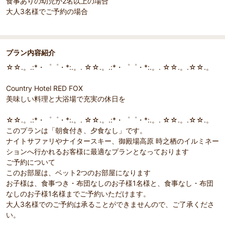
食事ありの幼児が2名以上の場合
大人3名様でご予約の場合
プラン内容紹介
☆☆.。.:*・゜゜・*:.。. ☆☆.。.:*・゜゜・*:.。. ☆☆.。.☆☆.。
Country Hotel RED FOX
美味しい料理と大浴場で充実の休日を
☆☆.。.:*・゜゜・*:.。. ☆☆.。.:*・゜゜・*:.。. ☆☆.。.☆☆.。
このプランは「朝食付き、夕食なし」です。
ナイトサファリやナイタースキー、御殿場高原 時之栖のイルミネー
ションへ行かれるお客様に最適なプランとなっております
ご予約について
このお部屋は、ベット2つのお部屋になります
お子様は、食事つき・布団なしのお子様1名様と、食事なし・布団
なしのお子様1名様までご予約いただけます。
大人3名様でのご予約は承ることができませんので、ご了承くださ
い。