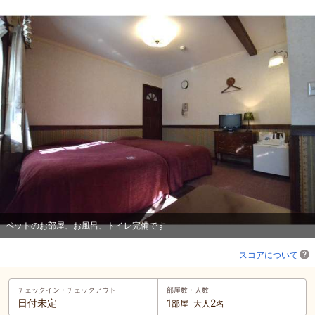
ベットのお部屋、お風呂、トイレ完備です
スコアについて
チェックイン・
チェックアウト
部屋数・人数
日付未定
1
2
部屋
大人
名