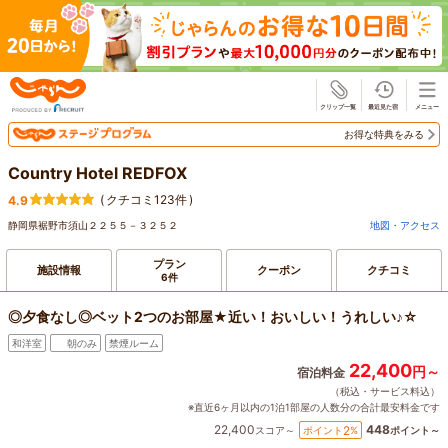
じゃらん
お得な特典をみる
Country Hotel REDFOX
(
クチコミ123件
)
4.9
静岡県裾野市須山２２５５－３２５２
地図・アクセス
プラン
施設情報
クーポン
クチコミ
6件
◎夕食なし◎ベット2つのお部屋★近い！おいしい！うれしい♪☆
和洋室
朝のみ
禁煙ルーム
22,400
円～
宿泊料金
（税込・サービス料込）
※直近6ヶ月以内の1泊1部屋の人数分の合計最安料金です
22,400
448
2
ポイント
%
スコア～
ポイント～