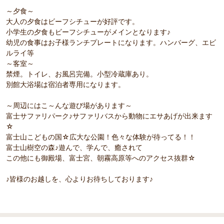
～夕食～
大人の夕食はビーフシチューが好評です。
小学生の夕食もビーフシチューがメインとなります♪
幼児の食事はお子様ランチプレートになります。ハンバーグ、エビ
ルライ等
～客室～
禁煙。トイレ、お風呂完備。小型冷蔵庫あり。
別館大浴場は宿泊者専用になります。
～周辺にはこ～んな遊び場があります～
富士サファリパーク♪サファリバスから動物にエサあげが出来ます
☆
富士山こどもの国☆広大な公園！色々な体験が待ってる！！
富士山樹空の森♪遊んで、学んで、癒されて
この他にも御殿場、富士宮、朝霧高原等へのアクセス抜群☆
♪皆様のお越しを、心よりお待ちしております♪