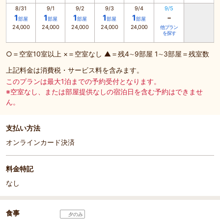
8/31
9/1
9/2
9/3
9/4
9/5
-
1
1
1
1
1
部屋
部屋
部屋
部屋
部屋
24,000
24,000
24,000
24,000
24,000
他プラン
を探す
○＝空室10室以上 ×＝空室なし ▲＝残4∼9部屋 1∼3部屋＝残室数
上記料金は消費税・サービス料を含みます。
このプランは最大1泊までの予約受付となります。
※空室なし、または部屋提供なしの宿泊日を含む予約はできませ
ん。
支払い方法
オンラインカード決済
料金特記
なし
食事
夕のみ