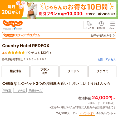
じゃらん
お得な特典をみる
Country Hotel REDFOX
(
クチコミ123件
)
4.9
静岡県裾野市須山２２５５－３２５２
地図・アクセス
プラン
施設情報
クーポン
クチコミ
6件
◇朝食なし◇ベット2つのお部屋★近い！おいしい！うれしい♪☆
和洋室
夕のみ
禁煙ルーム
24,000
円～
宿泊料金
（税込・サービス料込）
※直近6ヶ月以内の1泊1部屋の人数分の合計最安料金です
24,000
480
2
ポイント
%
スコア～
ポイント～