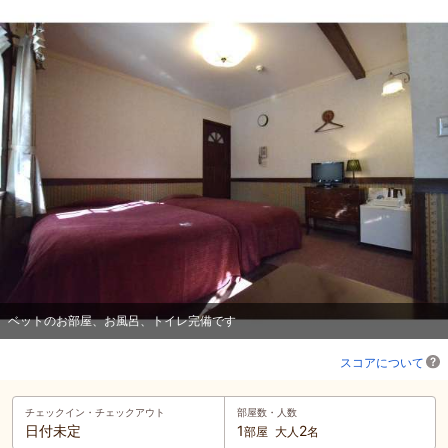
ベットのお部屋、お風呂、トイレ完備です
スコアについて
チェックイン・
チェックアウト
部屋数・人数
日付未定
1
2
部屋
大人
名