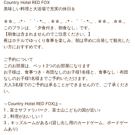
Country Hotel RED FOX
美味しい料理と大浴場で充実の休日を
☆☆.。.:*・゜゜・*:.。. ☆☆.。.:*・゜゜・*:.。. ☆☆.。.☆☆.。
このプランは、「夕食付き、朝食なし」です。
【朝食は含まれませんのでご注意ください。】
夜はホテルでゆっくり食事を楽しみ、朝は早めに出発して観光した
い方におすすめです。
ご予約について
このお部屋は、ベット2つのお部屋になります
お子様は、食事つき・布団なしのお子様1名様と、食事なし・布団
なしのお子様1名様までご予約いただけます。
大人3名様でのご予約は承ることができませんので、ご了承くださ
い。
～Country Hotel RED FOXは～
1，富士サファリパーク、富士山こどもの国が近い♪
2，料理がおいしい！
3，キッズルームがある♪(貸し出し用のカードゲーム、ボードゲー
ムあり)