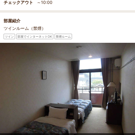
コンパクトで機能的なツインルームBタイプ
チェックアウト
～10:00
部屋紹介
ツインルーム（禁煙）
ツイン
部屋でインターネットOK
禁煙ルーム