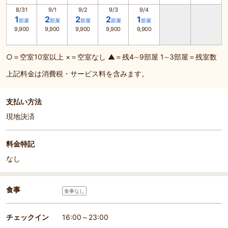
8/31
9/1
9/2
9/3
9/4
1
2
2
2
1
部屋
部屋
部屋
部屋
部屋
9,900
9,900
9,900
9,900
9,900
○＝空室10室以上 ×＝空室なし ▲＝残4∼9部屋 1∼3部屋＝残室数
上記料金は消費税・サービス料を含みます。
支払い方法
現地決済
料金特記
なし
食事
食事なし
チェックイン
16:00～23:00
部屋詳細