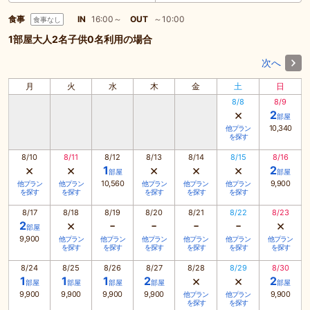
食事
IN
16:00～
OUT
～10:00
食事なし
1部屋大人2名子供0名利用の場合
次へ
月
火
水
木
金
土
日
8/8
8/9
×
2
部屋
10,340
他プラン
を探す
8/10
8/11
8/12
8/13
8/14
8/15
8/16
×
×
×
×
×
1
2
部屋
部屋
10,560
9,900
他プラン
他プラン
他プラン
他プラン
他プラン
を探す
を探す
を探す
を探す
を探す
8/17
8/18
8/19
8/20
8/21
8/22
8/23
×
-
-
-
-
×
2
部屋
9,900
他プラン
他プラン
他プラン
他プラン
他プラン
他プラン
を探す
を探す
を探す
を探す
を探す
を探す
8/24
8/25
8/26
8/27
8/28
8/29
8/30
×
×
1
1
1
2
2
部屋
部屋
部屋
部屋
部屋
9,900
9,900
9,900
9,900
9,900
他プラン
他プラン
を探す
を探す