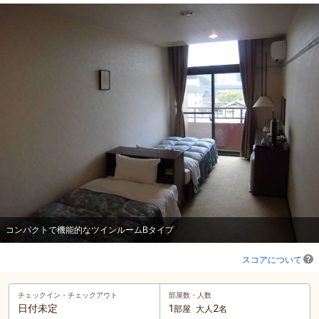
コンパクトで機能的なツインルームBタイプ
スコアについて
チェックイン・
チェックアウト
部屋数・人数
日付未定
1
2
部屋
大人
名