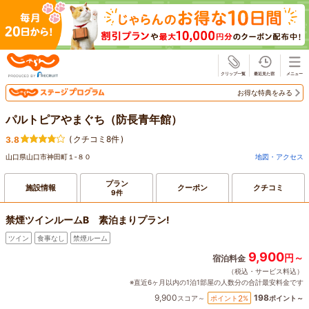
じゃらん
お得な特典をみる
パルトピアやまぐち（防長青年館）
(
クチコミ8件
)
3.8
山口県山口市神田町１‐８０
地図・アクセス
プラン
施設情報
クーポン
クチコミ
9件
禁煙ツインルームB 素泊まりプラン!
ツイン
食事なし
禁煙ルーム
9,900
円～
宿泊料金
（税込・サービス料込）
※直近6ヶ月以内の1泊1部屋の人数分の合計最安料金です
9,900
198
2
ポイント
%
スコア～
ポイント～