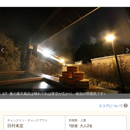
1
/
7
夜の露天風呂は晴れてれば星空が広がり、格別の雰囲気です♪
スコアについて
チェックイン・
チェックアウト
部屋数・人数
日付未定
1
2
部屋
大人
名