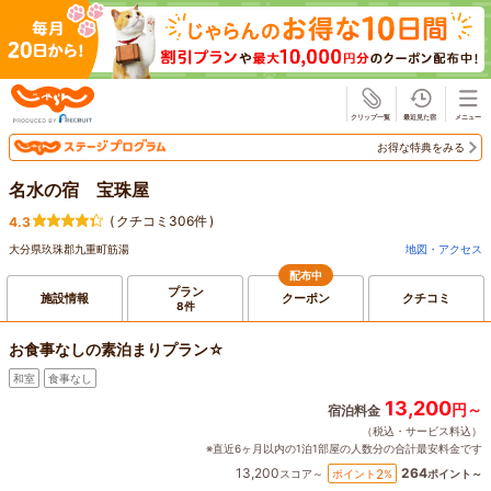
じゃらん
お得な特典をみる
名水の宿 宝珠屋
(
クチコミ306件
)
4.3
大分県玖珠郡九重町筋湯
地図・アクセス
配布中
プラン
施設情報
クーポン
クチコミ
8件
お食事なしの素泊まりプラン☆
和室
食事なし
13,200
円～
宿泊料金
（税込・サービス料込）
※直近6ヶ月以内の1泊1部屋の人数分の合計最安料金です
13,200
264
2
ポイント
%
スコア～
ポイント～