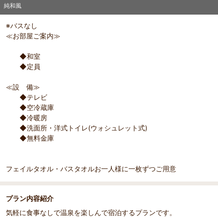
純和風
※バスなし
≪お部屋ご案内≫
◆和室
◆定員
≪設 備≫
部屋詳細
◆テレビ
純和風
◆空冷蔵庫
◆冷暖房
◆洗面所・洋式トイレ(ウォシュレット式)
◆無料金庫
フェイルタオル・バスタオルお一人様に一枚ずつご用意
プラン内容紹介
気軽に食事なしで温泉を楽しんで宿泊するプランです。