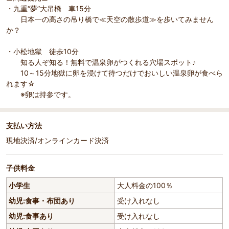
・九重“夢”大吊橋 車15分
日本一の高さの吊り橋で≪天空の散歩道≫を歩いてみません
か？
・小松地獄 徒歩10分
知る人ぞ知る！無料で温泉卵がつくれる穴場スポット♪
10～15分地獄に卵を浸けて待つだけでおいしい温泉卵が食べら
れます☆
※卵は持参です。
支払い方法
現地決済/オンラインカード決済
子供料金
小学生
大人料金の100％
幼児:食事・布団あり
受け入れなし
幼児:食事あり
受け入れなし