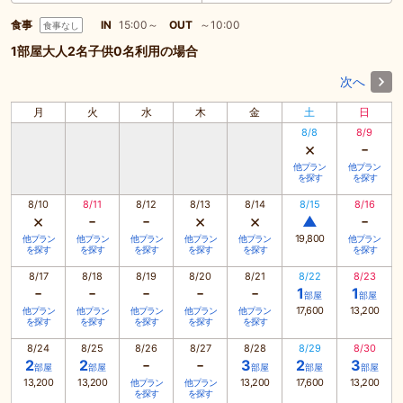
食事
IN
15:00～
OUT
～10:00
食事なし
1部屋大人2名子供0名利用の場合
次へ
月
火
水
木
金
土
日
8/8
8/9
×
-
他プラン
他プラン
を探す
を探す
8/10
8/11
8/12
8/13
8/14
8/15
8/16
×
-
-
×
×
-
▲
19,800
他プラン
他プラン
他プラン
他プラン
他プラン
他プラン
を探す
を探す
を探す
を探す
を探す
を探す
8/17
8/18
8/19
8/20
8/21
8/22
8/23
-
-
-
-
-
1
1
部屋
部屋
17,600
13,200
他プラン
他プラン
他プラン
他プラン
他プラン
を探す
を探す
を探す
を探す
を探す
8/24
8/25
8/26
8/27
8/28
8/29
8/30
-
-
2
2
3
2
3
部屋
部屋
部屋
部屋
部屋
13,200
13,200
13,200
17,600
13,200
他プラン
他プラン
を探す
を探す