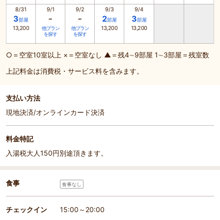
8/31
9/1
9/2
9/3
9/4
-
-
3
2
3
部屋
部屋
部屋
13,200
13,200
13,200
他プラン
他プラン
を探す
を探す
○＝空室10室以上 ×＝空室なし ▲＝残4∼9部屋 1∼3部屋＝残室数
上記料金は消費税・サービス料を含みます。
支払い方法
現地決済/オンラインカード決済
料金特記
入湯税大人150円別途頂きます。
食事
食事なし
チェックイン
15:00～20:00