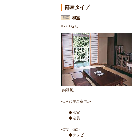
部屋タイプ
和室
和室
※バスなし
純和風
≪お部屋ご案内≫
◆和室
◆定員
≪設 備≫
◆テレビ