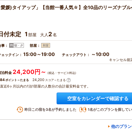
愛媛)タイアップ」【当館一番人気☆】全10品のリーズナブル
日付未定
1
2
部屋
大人
名
食事：
部屋：
朝・夕
和室
15:00～19:00
～10:00
チェックイン：
チェックアウト：
キャンセル規
24,200円～
宿泊料金
(税込・サービス料込)
84
24,200
ポイント～たまる
スコア～たまる
※直近6ヶ月以内の1泊1部屋の人数分の合計最安料金です。
空室をカレンダーで確認する
昨日この宿を
3
名が予約しました
1
名がこのプランを探してい
他のプラン