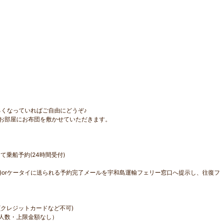
るくなっていればご自由にどうぞ♪
お部屋にお布団を敷かせていただきます。
乗船予約(24時間受付)
の)orケータイに送られる予約完了メールを宇和島運輸フェリー窓口へ提示し、往復
(クレジットカードなど不可)
人数・上限金額なし）