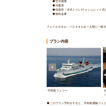
◆空冷蔵庫
◆冷暖房
◆洗面所・洋式トイレ(ウォシュレット式)
◆無料金庫
フェイルタオル・バスタオルお一人様に一枚
プラン内容
いた雰囲気の和室
宇和島フェリー
◆このプラン予約をすると、宇和島運輸フェ