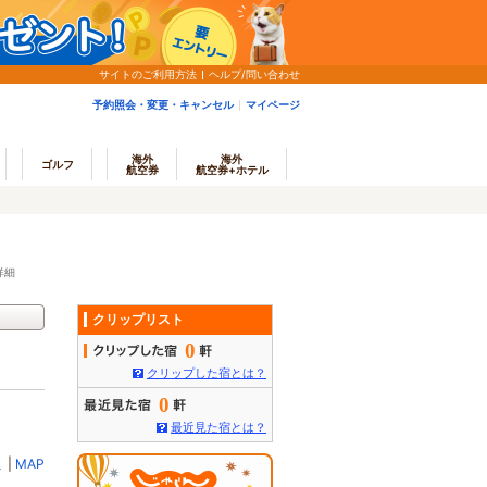
サイトのご利用方法
ヘルプ/問い合わせ
予約照会・変更・キャンセル
マイページ
海外
海外
ゴルフ
航空券
航空券+ホテル
詳細
クリップリスト
0
クリップした宿とは？
0
最近見た宿とは？
ミ
|
MAP