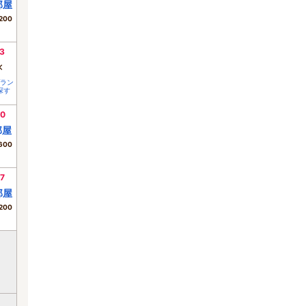
部屋
200
3
×
ラン
探す
0
部屋
600
7
部屋
200