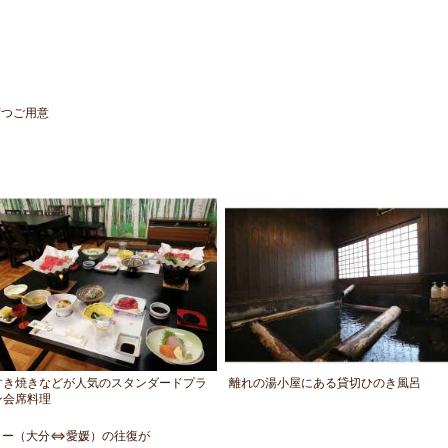
ずつご用意
すき焼きなどが人気のスタンダードプラ
離れの湯小屋にある貸切ひのき風呂
ン会席料理
リー（大分⇔愛媛）の往復が