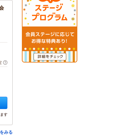
会
定
ます
をみる