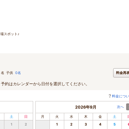
場スポット♪
名
子供
0名
料金再
。予約はカレンダーから日付を選択してください。
料金につ
2026年9月
次へ
土
日
月
火
水
木
金
土
1
2
1
2
3
4
5