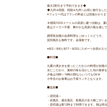
最大2割引きで予約できます◆
◆九州⇒四国、四国⇒九州へお得に旅行をし
※フェリー代はプランの料金とは別途かかりま
☆標高1000メートルの高原に建つ当館は、
夜はクーラー不要、爽やかな高原の風を感じて
調理長自慢の会席料理をごゆっくりどうぞ。
貸切風呂も無料です。会場食です。
※8/3～8/6と8/17～8/20にスポーツ合宿が入
■料理■
九重の湧き水を使ったこだわりの料理が自慢
水にこだわり、素材の味を活かした旬の食材
夕食は18時～19時の間ならいつでもOK☆
小学生のお食事はお子様ランチとなります。
■温泉■
～貸切湯～
・岩風呂、蔵石風呂、桧風呂の全３種ござい
・貸切湯は夜12時まで利用できます。朝は明