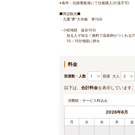
※条件：往路乗船港にて往復購入(片道不可)
■周辺観光■
・九重“夢”大吊橋 車15分
・小松地獄 徒歩10分
知る人ぞ知る！無料で温泉卵がつくれる穴
10～15分地獄に卵を
料金
部屋数・人数
部屋
大人
以下は、
合計料金
を表示しています
消費税・サービス料込み
2026年8月
月
火
水
木
金