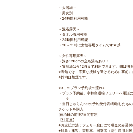
～大浴場～
・男女別
・24時間利用可能
～混浴露天～
・タオル着用可能
・24時間利用可能
・20～21時は女性専用タイムです☆彡
～女性専用露天～
・深さ120cmの立ち湯もあり！
・貸切湯は夜12時まで利用できます。朝は明
※当館では、不要な接触を避けるために事前に
※館内は禁煙です。
※<このプラン予約後の流れ>
・プラン予約後、宇和島運輸フェリーへ電話にて
↓
・当日じゃらんnetの予約受付表(印刷したも
チケットを購入
(宿泊日の前後7日間有効)
【注意点】
※お支払方法：フェリー窓口にて現金のみ受付
※対象：旅客、乗用車、同乗者（割引適用上限