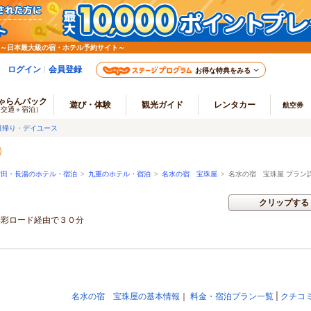
 ～日本最大級の宿・ホテル予約サイト～
ログイン
会員登録
お得な特典をみる
ゃらんパック
遊び・体験
観光ガイド
レンタカー
航空券
（交通＋宿泊）
日帰り・デイユース
竹田・長湯のホテル・宿泊
>
九重のホテル・宿泊
>
名水の宿 宝珠屋
>
名水の宿 宝珠屋 プラン
クリップする
季彩ロード経由で３０分
名水の宿 宝珠屋の基本情報
｜
料金・宿泊プラン一覧
|
クチコ