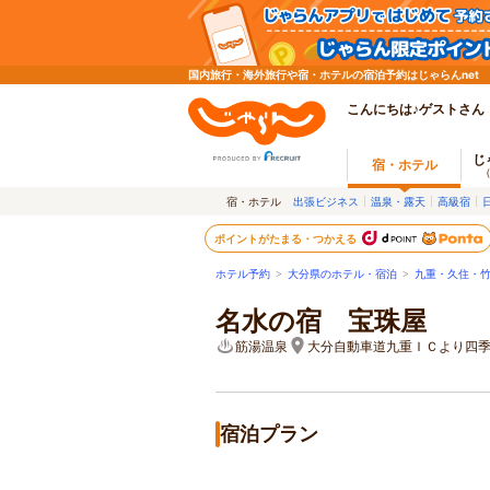
国内旅行・海外旅行や宿・ホテルの宿泊予約はじゃらんnet
こんにちは♪ゲストさん
じ
宿・ホテル
宿・ホテル
出張ビジネス
温泉・露天
高級宿
ポイントがたまる・つかえる
ホテル予約
>
大分県のホテル・宿泊
>
九重・久住・
名水の宿 宝珠屋
筋湯温泉
大分自動車道九重ＩＣより四
宿泊プラン