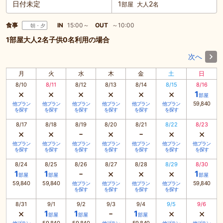
日付未定
1
2
部屋
大人
名
食事
IN
15:00～
OUT
～10:00
朝・夕
1部屋大人2名子供0名利用の場合
次へ
月
火
水
木
金
土
日
8/10
8/11
8/12
8/13
8/14
8/15
8/16
×
×
×
×
×
×
1
部屋
59,840
他プラン
他プラン
他プラン
他プラン
他プラン
他プラン
を探す
を探す
を探す
を探す
を探す
を探す
8/17
8/18
8/19
8/20
8/21
8/22
8/23
×
×
-
×
-
×
×
他プラン
他プラン
他プラン
他プラン
他プラン
他プラン
他プラン
を探す
を探す
を探す
を探す
を探す
を探す
を探す
8/24
8/25
8/26
8/27
8/28
8/29
8/30
-
×
×
×
1
1
1
部屋
部屋
部屋
59,840
59,840
59,840
他プラン
他プラン
他プラン
他プラン
を探す
を探す
を探す
を探す
8/31
9/1
9/2
9/3
9/4
9/5
9/6
×
-
×
×
1
1
1
部屋
部屋
部屋