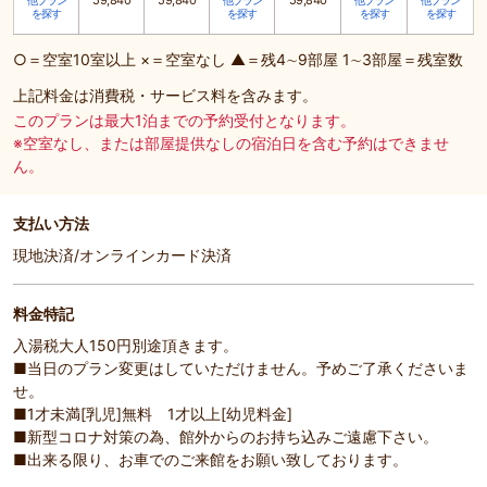
59,840
59,840
59,840
他プラン
他プラン
他プラン
他プラン
を探す
を探す
を探す
を探す
○＝空室10室以上 ×＝空室なし ▲＝残4∼9部屋 1∼3部屋＝残室数
上記料金は消費税・サービス料を含みます。
このプランは最大1泊までの予約受付となります。
※空室なし、または部屋提供なしの宿泊日を含む予約はできませ
ん。
支払い方法
現地決済/オンラインカード決済
料金特記
入湯税大人150円別途頂きます。
■当日のプラン変更はしていただけません。予めご了承くださいま
せ。
■1才未満[乳児]無料 1才以上[幼児料金]
■新型コロナ対策の為、館外からのお持ち込みご遠慮下さい。
■出来る限り、お車でのご来館をお願い致しております。