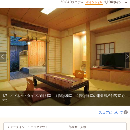
59,840
1,196
2
ポイント
%
スコア～
ポイント～
1
/
7
メゾネットタイプの特別室（１階は和室・２階は洋室の露天風呂付客室で
す）
スコアについて
チェックイン・
チェックアウト
部屋数・人数