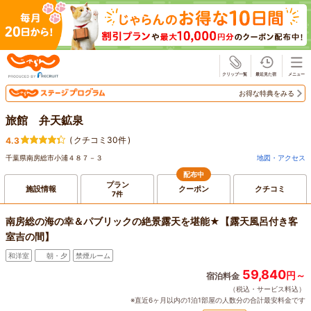
じゃらん
お得な特典をみる
旅館 弁天鉱泉
(
クチコミ30件
)
4.3
千葉県南房総市小浦４８７－３
地図・アクセス
配布中
プラン
施設情報
クーポン
クチコミ
7件
南房総の海の幸＆パブリックの絶景露天を堪能★【露天風呂付き客
室吉の間】
和洋室
朝・夕
禁煙ルーム
59,840
円～
宿泊料金
（税込・サービス料込）
※直近6ヶ月以内の1泊1部屋の人数分の合計最安料金です