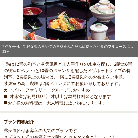
和食のフルコースに舌鼓☆
*夕食一例。新鮮な海の幸や旬の素材をふんだんに使った和食のフルコースに舌
鼓☆
1階は12畳の和室と露天風呂と主人手作りの水車を配し、2階は8畳
の寝室(2ベット)と10畳のベランダを配したメゾネットタイプの特
別室。2名様以上の場合は、1階に2名様以外のお布団をご用意。
禁煙室の為、喫煙は2階ベランダにてお願い致しております。
カップル・ファミリー・グループにおすすめ！
■1才未満は乳児(無料) 1才以上は幼児様料金となります。
■お子様のお料理は、大人料理に近い物になります。
プラン内容紹介
露天風呂付き客室の人気のプランです
メゾネット式の為寝室は２階にベットが２台となっています。