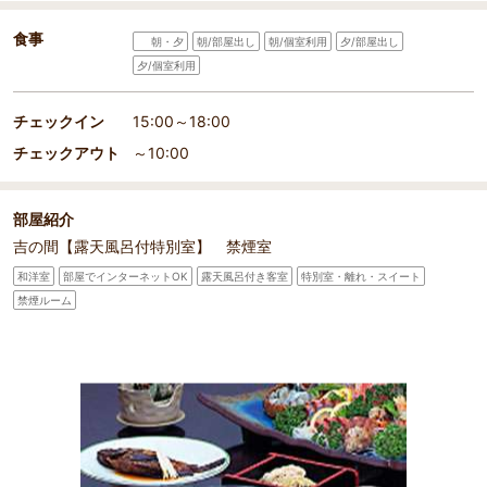
食事
朝・夕
朝/部屋出し
朝/個室利用
夕/部屋出し
夕/個室利用
チェックイン
15:00～18:00
チェックアウト
～10:00
部屋紹介
吉の間【露天風呂付特別室】 禁煙室
和洋室
部屋でインターネットOK
露天風呂付き客室
特別室・離れ・スイート
禁煙ルーム
部屋詳細
*夕食一例。新鮮な海の幸や旬の素材をふんだんに使った