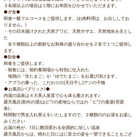
３名様以上の場合は１階にお布団をひかせていただきます。
●夕食●
和食一般フルコースをご提供します。(お肉料理は、お出ししてお
りません。)
・その日水揚げされた天然アワビ、天然サザエ、天然地魚を主とし
た
全５種類以上の新鮮なお刺身の盛り合わせを２名で１つご提供し
ます。
●朝食●
和食をご提供します。
・朝食には、契約養鶏場から特別に仕入れた
地鶏の『生たまご』か『ゆでたまご』をお選び頂けます。
・アブラの乗った、こだわりの[天日干し]アジの干物
◆お風呂(パブリック)◆
内湯の温泉は４大美人泉質で心も体も癒されます♪
露天風呂(影向の湯)はビワの産地ならではの「ビワの葉湯(否源
泉)」
時間制で男女入れ替えをいたしますので、２種類ののお湯をお楽し
みください
お湯の色が、1日に数回変わる全国的に珍しい温泉
露天風呂からは、晴れた日にはに富士の姿を一望できることもござ