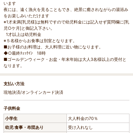
います
夜には、遠く漁火を見ることもでき、絶景に癒されながらの湯浴み
をお楽しみいただけます
※1才未満[乳児様]は無料ですので幼児料金には記入せず質問欄に[乳
児○ケ月]と御記入下さい。
1才以上は幼児料金
※５名様からお食事は別室となります。
■お子様のお料理は、大人料理に近い物になります。
◆○最終ﾁｪｯｸｲﾝ 18時
■ゴールデンウィーク・お盆・年末年始は大人3名様以上の受付と
なります。
支払い方法
現地決済/オンラインカード決済
子供料金
小学生
大人料金の70％
幼児:食事・布団あり
受け入れなし