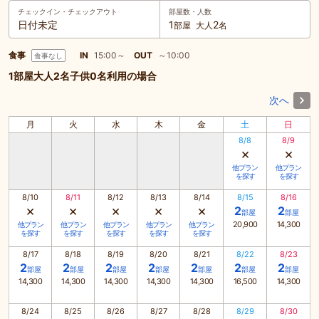
チェックイン・
チェックアウト
部屋数・人数
日付未定
1
2
部屋
大人
名
食事
IN
15:00～
OUT
～10:00
食事なし
1部屋大人2名子供0名利用の場合
次へ
月
火
水
木
金
土
日
8/8
8/9
×
×
他プラン
他プラン
を探す
を探す
8/10
8/11
8/12
8/13
8/14
8/15
8/16
×
×
×
×
×
2
2
部屋
部屋
20,900
14,300
他プラン
他プラン
他プラン
他プラン
他プラン
を探す
を探す
を探す
を探す
を探す
8/17
8/18
8/19
8/20
8/21
8/22
8/23
2
2
2
2
2
2
2
部屋
部屋
部屋
部屋
部屋
部屋
部屋
14,300
14,300
14,300
14,300
14,300
16,500
14,300
8/24
8/25
8/26
8/27
8/28
8/29
8/30