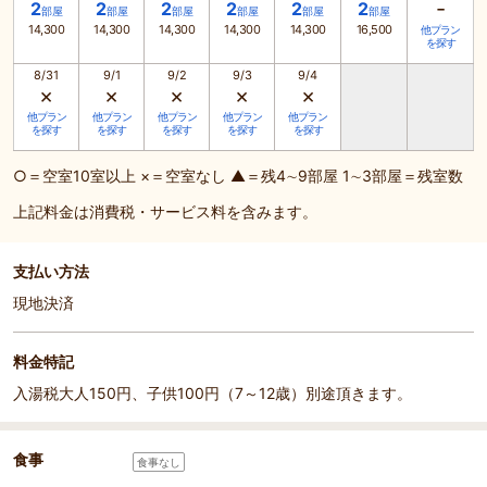
-
2
2
2
2
2
2
部屋
部屋
部屋
部屋
部屋
部屋
14,300
14,300
14,300
14,300
14,300
16,500
他プラン
を探す
8/31
9/1
9/2
9/3
9/4
×
×
×
×
×
他プラン
他プラン
他プラン
他プラン
他プラン
を探す
を探す
を探す
を探す
を探す
○＝空室10室以上 ×＝空室なし ▲＝残4∼9部屋 1∼3部屋＝残室数
上記料金は消費税・サービス料を含みます。
支払い方法
現地決済
料金特記
入湯税大人150円、子供100円（7～12歳）別途頂きます。
食事
食事なし