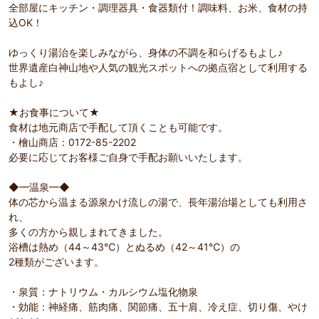
全部屋にキッチン・調理器具・食器類付！調味料、お米、食材の持
込OK！
ゆっくり湯治を楽しみながら、身体の不調を和らげるもよし♪
世界遺産白神山地や人気の観光スポットへの拠点宿として利用する
もよし♪
★お食事について★
食材は地元商店で手配して頂くことも可能です。
・檜山商店：0172-85-2202
必要に応じてお客様ご自身で手配お願いいたします。
◆━温泉━◆
体の芯から温まる源泉かけ流しの湯で、長年湯治場としても利用さ
れ、
多くの方から親しまれてきました。
浴槽は熱め（44～43℃）とぬるめ（42～41℃）の
2種類がございます。
・泉質：ナトリウム・カルシウム塩化物泉
・効能：神経痛、筋肉痛、関節痛、五十肩、冷え症、切り傷、やけ