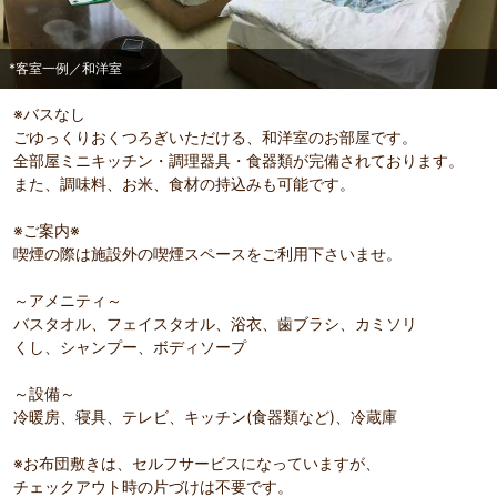
*客室一例／和洋室
※バスなし
ごゆっくりおくつろぎいただける、和洋室のお部屋です。
全部屋ミニキッチン・調理器具・食器類が完備されております。
また、調味料、お米、食材の持込みも可能です。
※ご案内※
部屋詳細
喫煙の際は施設外の喫煙スペースをご利用下さいませ。
*客室一例／和洋室
～アメニティ～
バスタオル、フェイスタオル、浴衣、歯ブラシ、カミソリ
くし、シャンプー、ボディソープ
～設備～
冷暖房、寝具、テレビ、キッチン(食器類など)、冷蔵庫
※お布団敷きは、セルフサービスになっていますが、
チェックアウト時の片づけは不要です。