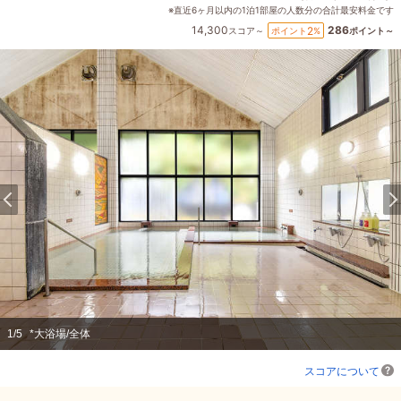
※直近6ヶ月以内の1泊1部屋の人数分の合計最安料金です
14,300
286
2
ポイント
%
スコア～
ポイント～
1
/
5
*大浴場/全体
スコアについて