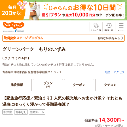
じゃらん
お得な特典をみる
グリーンパーク もりのいずみ
(
クチコミ214件
)
有効クチコミ数に達していないためクチコミ評価は表示しておりません。
青森県中津軽郡西目屋村村市字稲葉２１３－１
地図・アクセス
プラン
施設情報
クーポン
クチコミ
5件
【家族旅行応援／素泊まり】人気の観光地へお出かけ派？ それとも
温泉にゆっくり浸かって長期滞在派？
和洋室
食事なし
禁煙ルーム
14,300
円～
宿泊料金
（税込・サービス料込）