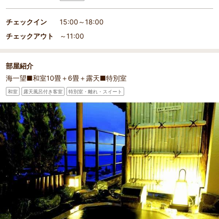
チェックイン
15:00～18:00
チェックアウト
～11:00
部屋紹介
海一望■和室10畳＋6畳＋露天■特別室
和室
露天風呂付き客室
特別室・離れ・スイート
部屋詳細
特別室には、専用露天と大理石風呂付(弱アルカリ単純
泉)