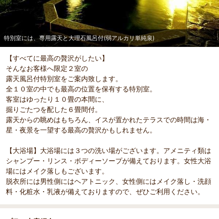
特別室には、専用露天と大理石風呂付(弱アルカリ単純泉)
【すべてに最高の贅沢がしたい】
そんなお客様へ限定２室の
露天風呂付特別室をご案内致します。
全１０室の中でも最高の位置を保有する特別室。
客室はゆったり１０畳の本間に、
掘りごたつを配した６畳間付。
露天からの眺めはもちろん、イスが置かれたテラスでの時間は海・
星・夜景を一望する最高の贅沢かもしれません。
【大浴場】大浴場には３つの洗い場がございます。アメニティ類は
シャンプー・リンス・ボディーソープが備えております。女性大浴
場にはメイク落しもございます。
脱衣所には男性側にはヘアトニック、女性側にはメイク落し・洗顔
料・化粧水・乳液が備えておりますので、ぜひご利用ください。