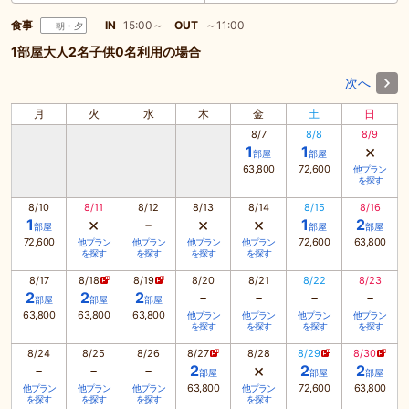
食事
IN
15:00～
OUT
～11:00
朝・夕
1部屋大人2名子供0名利用の場合
次へ
月
火
水
木
金
土
日
8/7
8/8
8/9
×
1
1
部屋
部屋
63,800
72,600
他プラン
を探す
8/10
8/11
8/12
8/13
8/14
8/15
8/16
×
-
×
×
1
1
2
部屋
部屋
部屋
72,600
72,600
63,800
他プラン
他プラン
他プラン
他プラン
を探す
を探す
を探す
を探す
8/17
8/18
8/19
8/20
8/21
8/22
8/23
-
-
-
-
2
2
2
部屋
部屋
部屋
63,800
63,800
63,800
他プラン
他プラン
他プラン
他プラン
を探す
を探す
を探す
を探す
8/24
8/25
8/26
8/27
8/28
8/29
8/30
-
-
-
×
2
2
2
部屋
部屋
部屋
63,800
72,600
63,800
他プラン
他プラン
他プラン
他プラン
を探す
を探す
を探す
を探す