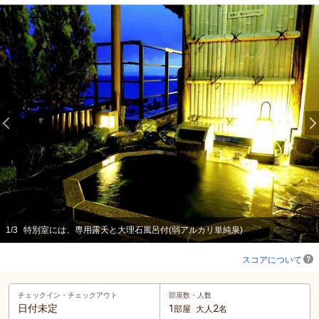
1
/
3
特別室には、専用露天と大理石風呂付(弱アルカリ単純泉)
スコアについて
チェックイン・
チェックアウト
部屋数・人数
日付未定
1
2
部屋
大人
名