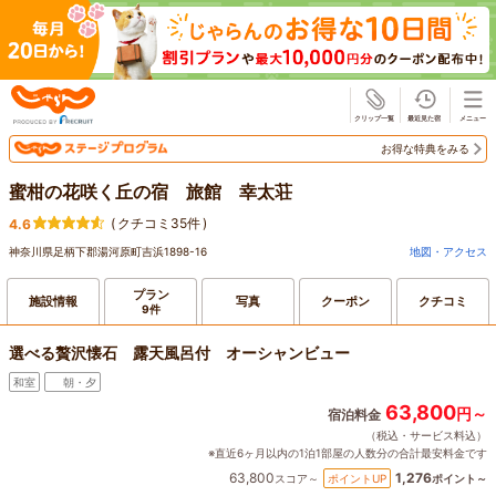
じゃらん
お得な特典をみる
蜜柑の花咲く丘の宿 旅館 幸太荘
(
クチコミ35件
)
4.6
神奈川県足柄下郡湯河原町吉浜1898-16
地図・アクセス
プラン
施設情報
写真
クーポン
クチコミ
9件
選べる贅沢懐石 露天風呂付 オーシャンビュー
和室
朝・夕
63,800
円～
宿泊料金
（税込・サービス料込）
※直近6ヶ月以内の1泊1部屋の人数分の合計最安料金です
63,800
1,276
ポイントUP
スコア～
ポイント～