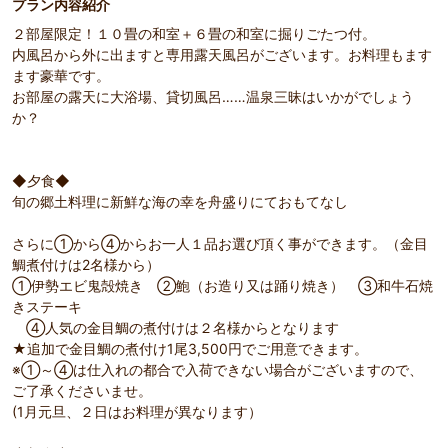
プラン内容紹介
２部屋限定！１０畳の和室＋６畳の和室に掘りごたつ付。
内風呂から外に出ますと専用露天風呂がございます。お料理もます
ます豪華です。
お部屋の露天に大浴場、貸切風呂……温泉三昧はいかがでしょう
か？
◆夕食◆
旬の郷土料理に新鮮な海の幸を舟盛りにておもてなし
さらに①から④からお一人１品お選び頂く事ができます。（金目
鯛煮付けは2名様から）
①伊勢エビ鬼殻焼き ②鮑（お造り又は踊り焼き） ③和牛石焼
きステーキ
④人気の金目鯛の煮付けは２名様からとなります
★追加で金目鯛の煮付け1尾3,500円でご用意できます。
※①～④は仕入れの都合で入荷できない場合がございますので、
ご了承くださいませ。
(1月元旦、２日はお料理が異なります）