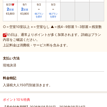
8/31
9/1
9/2
9/3
-
-
2
2
部屋
部屋
63,800
63,800
他プラン
他プラン
を探す
を探す
○＝空室10室以上 ×＝空室なし ▲＝残4∼9部屋 1∼3部屋＝残室数
の日は、通常よりポイントが多く加算されます。詳細はプラン
内容をご確認ください。
上記料金は消費税・サービス料を含みます。
支払い方法
現地決済
料金特記
入湯税大人150円別途頂きます。
ポイント10％特典
【予約対象期間】2026年08月01日～2026年08月14日