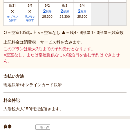
8/31
9/1
9/2
9/3
9/4
×
×
2
2
2
部屋
部屋
部屋
25,300
25,300
25,300
他プラン
他プラン
を探す
を探す
○＝空室10室以上 ×＝空室なし ▲＝残4∼9部屋 1∼3部屋＝残室数
上記料金は消費税・サービス料を含みます。
このプランは最大2泊までの予約受付となります。
※空室なし、または部屋提供なしの宿泊日を含む予約はできませ
ん。
支払い方法
現地決済/オンラインカード決済
料金特記
入湯税大人150円別途頂きます。
食事
朝・夕