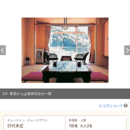
1
/
3
客室からは老神渓谷が一望
スコアについて
チェックイン・
チェックアウト
部屋数・人数
日付未定
1
2
部屋
大人
名