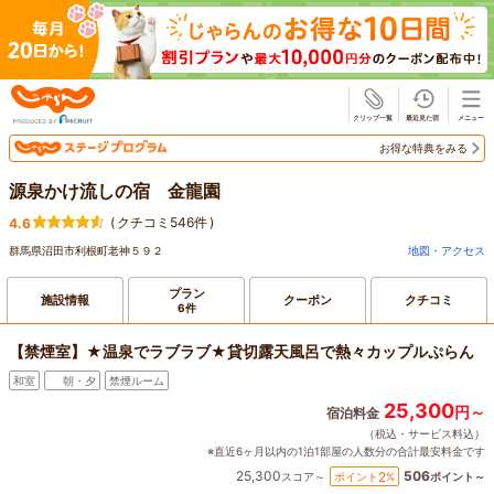
じゃらん
お得な特典をみる
源泉かけ流しの宿 金龍園
(
クチコミ546件
)
4.6
群馬県沼田市利根町老神５９２
地図・アクセス
プラン
施設情報
クーポン
クチコミ
6件
【禁煙室】★温泉でラブラブ★貸切露天風呂で熱々カップルぷらん
和室
朝・夕
禁煙ルーム
25,300
円～
宿泊料金
（税込・サービス料込）
※直近6ヶ月以内の1泊1部屋の人数分の合計最安料金です
25,300
506
2
ポイント
%
スコア～
ポイント～