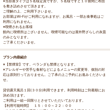
※当部屋タイプは５名様定員ですが、５名様ですと１０畳間に布団
を敷き詰めさせて頂きます。
ご理解の上、ご利用下さいませ。
お部屋はWi-Fiがご利用になれますが、お風呂・一部お食事処はご
利用になれません。
※喫煙されるお客様
館内に喫煙所はございません。喫煙可能なのは屋外野ざらしの灰皿
のみとなります。
ご了承くださいませ。
プラン内容紹介
※【禁煙室】です。ベランダも禁煙となります。
※アレルギーや苦手な食材などによるメニューの変更等、個別の対
応は原則行っておりません。ご了承の上ご予約にお進みくださいま
せ。
貸切露天風呂１回(３０分)利用できます。利用時刻はご到着順にお
決め頂けます。
ご利用は一組一回限りとさせていただいております。
【利用可能時間】 １５：００～２２：００