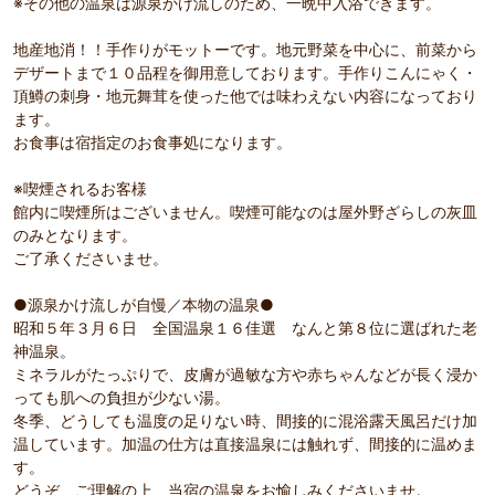
※その他の温泉は源泉かけ流しのため、一晩中入浴できます。
地産地消！！手作りがモットーです。地元野菜を中心に、前菜から
デザートまで１０品程を御用意しております。手作りこんにゃく・
頂鱒の刺身・地元舞茸を使った他では味わえない内容になっており
ます。
お食事は宿指定のお食事処になります。
※喫煙されるお客様
館内に喫煙所はございません。喫煙可能なのは屋外野ざらしの灰皿
のみとなります。
ご了承くださいませ。
●源泉かけ流しが自慢／本物の温泉●
昭和５年３月６日 全国温泉１６佳選 なんと第８位に選ばれた老
神温泉。
ミネラルがたっぷりで、皮膚が過敏な方や赤ちゃんなどが長く浸か
っても肌への負担が少ない湯。
冬季、どうしても温度の足りない時、間接的に混浴露天風呂だけ加
温しています。加温の仕方は直接温泉には触れず、間接的に温めま
す。
どうぞ、ご理解の上、当宿の温泉をお愉しみくださいませ。