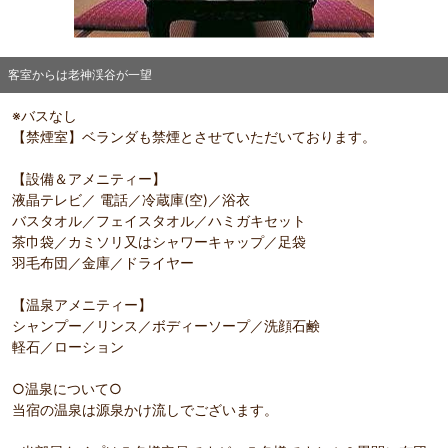
部屋詳細
客室からは老神渓谷が一望
客室からは老神渓谷が一望
※バスなし
【禁煙室】ベランダも禁煙とさせていただいております。
【設備＆アメニティー】
液晶テレビ／ 電話／冷蔵庫(空)／浴衣
バスタオル／フェイスタオル／ハミガキセット
茶巾袋／カミソリ又はシャワーキャップ／足袋
羽毛布団／金庫／ドライヤー
【温泉アメニティー】
シャンプー／リンス／ボディーソープ／洗顔石鹸
軽石／ローション
○温泉について○
当宿の温泉は源泉かけ流しでございます。