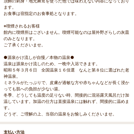
頂鱒の刺身・地元舞茸を使った他では味わえない内容になっており
ます。
お食事は宿指定のお食事処となります。
※喫煙されるお客様
館内に喫煙所はございません。喫煙可能なのは屋外野ざらしの灰皿
のみとなります。
ご了承くださいませ。
●源泉かけ流しが自慢／本物の温泉●
温泉は源泉かけ流しのため、一晩中入浴できます。
昭和５年３月６日 全国温泉１６佳選 なんと第８位に選ばれた老
神温泉。
ミネラルがたっぷりで、皮膚が過敏な方や赤ちゃんなどが長く浸か
っても肌への負担が少ない湯。
冬季、どうしても温度の足りない時、間接的に混浴露天風呂だけ加
温しています。加温の仕方は直接温泉には触れず、間接的に温めま
す。
どうぞ、ご理解の上、当宿の温泉をお愉しみくださいませ。
支払い方法