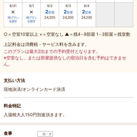
8/31
9/1
9/2
9/3
9/4
×
×
2
2
2
部屋
部屋
部屋
24,200
24,200
24,200
他プラン
他プラン
を探す
を探す
○＝空室10室以上 ×＝空室なし ▲＝残4∼9部屋 1∼3部屋＝残室数
上記料金は消費税・サービス料を含みます。
このプランは最大2泊までの予約受付となります。
※空室なし、または部屋提供なしの宿泊日を含む予約はできませ
ん。
支払い方法
現地決済/オンラインカード決済
料金特記
入湯税大人150円別途頂きます。
食事
朝・夕