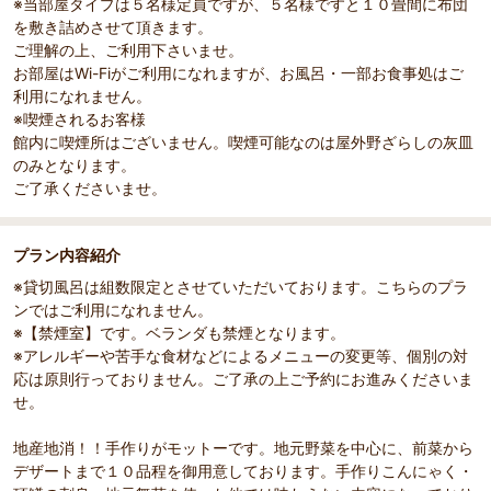
※当部屋タイプは５名様定員ですが、５名様ですと１０畳間に布団
を敷き詰めさせて頂きます。
ご理解の上、ご利用下さいませ。
お部屋はWi-Fiがご利用になれますが、お風呂・一部お食事処はご
利用になれません。
※喫煙されるお客様
館内に喫煙所はございません。喫煙可能なのは屋外野ざらしの灰皿
のみとなります。
ご了承くださいませ。
プラン内容紹介
※貸切風呂は組数限定とさせていただいております。こちらのプラ
ンではご利用になれません。
※【禁煙室】です。ベランダも禁煙となります。
※アレルギーや苦手な食材などによるメニューの変更等、個別の対
応は原則行っておりません。ご了承の上ご予約にお進みくださいま
せ。
地産地消！！手作りがモットーです。地元野菜を中心に、前菜から
デザートまで１０品程を御用意しております。手作りこんにゃく・