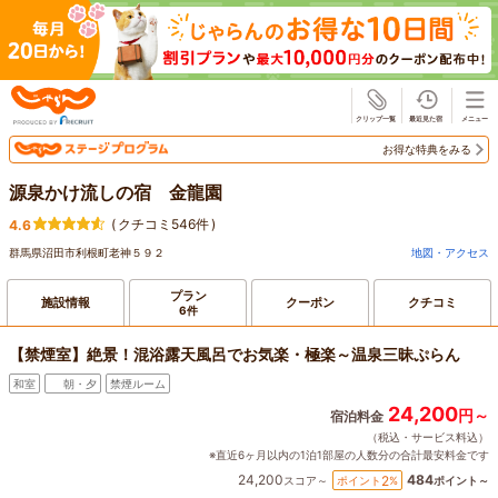
じゃらん
お得な特典をみる
源泉かけ流しの宿 金龍園
(
クチコミ546件
)
4.6
群馬県沼田市利根町老神５９２
地図・アクセス
プラン
施設情報
クーポン
クチコミ
6件
【禁煙室】絶景！混浴露天風呂でお気楽・極楽～温泉三昧ぷらん
和室
朝・夕
禁煙ルーム
24,200
円～
宿泊料金
（税込・サービス料込）
※直近6ヶ月以内の1泊1部屋の人数分の合計最安料金です
24,200
484
2
ポイント
%
スコア～
ポイント～