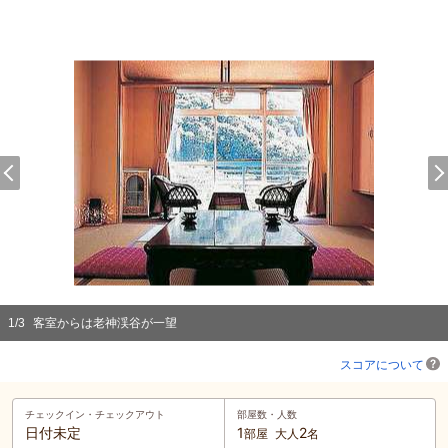
1
/
3
客室からは老神渓谷が一望
スコアについて
チェックイン・
チェックアウト
部屋数・人数
日付未定
1
2
部屋
大人
名