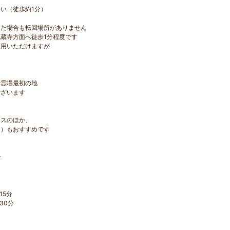
い（徒歩約1分）
た場合も転回場所がありません
蔵寺方面へ徒歩1分程度です
利用いただけますが
所霊場最初の地
ございます
セスのほか、
由）もおすすめです
分
15分
30分