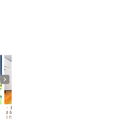
・【ベッドルーム】開放的な空間の中、
・【お子様用グッズ】お子様にも
まるで我が家にいるように快適にお過ご
みいただける本や折り紙を取り揃
ください
ります