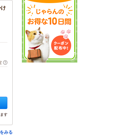
かけ
定
ます
をみる