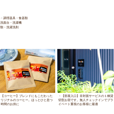
ル・調理器具・食器類
立洗面台・洗濯機
ル類・洗濯洗剤
・【コーヒー】ブレンドにもこだわった
・【部屋入口】非対面サービスの１棟貸
オリジナルのコーヒー。ほっとひと息つ
切型お宿です。無人チェックインでプラ
く時間のお供に
イベート重視のお客様に最適