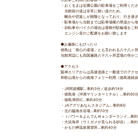
・おくるまは近隣公園の駐車場をご利用くださ
当館前の道は非常に狭い道のため、
離合や切返しが困難となっており、行き過ぎ
・駐車場から当館までは駐車場横の県道から地
・自転車やバイクの場合は屋根付駐輪場をご
エンジン音のご配慮をお願い致します
●お遍路にもぴったり
徳島は「発心の道場」とも言われる八十八ヶ
当館周辺にも四国遍路八十八ヶ所霊場の寺が
●アクセス
阪神エリアからは高速道路と一般道でのアク
和歌山港からの南海フェリー利用（徳島港経
・JR阿波橘駅…車約3分／徒歩約14分
・徳島港（沖洲マリンターミナル）…車約50
・徳島津田IC…車約40分
・JAアグリあなんスタジアム…車約8分
・北の脇海水浴場…車約10分
・Ｊパワー＆よんでんＷａンダーランド…車約
・大浜海岸（ウミガメが見られる砂浜）…車約
・かもだ岬温泉展望所…車約40分