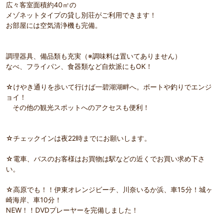
広々客室面積約40㎡の
メゾネットタイプの貸し別荘がご利用できます！
お部屋には空気清浄機も完備。
調理器具、備品類も充実（※調味料は置いてありません）
なべ、フライパン、食器類など自炊派にもOK！
☆けやき通りを歩いて行けば一碧湖湖畔へ。ボートや釣りでエンジ
ョイ！
その他の観光スポットへのアクセスも便利！
☆チェックインは夜22時までにお願いします。
☆電車、バスのお客様はお買物は駅などの近くでお買い求め下さ
い。
☆高原でも！！伊東オレンジビーチ、川奈いるか浜、車15分！城ヶ
崎海岸、車10分！
NEW！！DVDプレーヤーを完備しました！