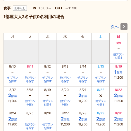
食事
IN
15:00～
OUT
～11:00
食事なし
1部屋大人2名子供0名利用の場合
次へ
月
火
水
木
金
土
日
8/9
-
他プラン
を探す
8/10
8/11
8/12
8/13
8/14
8/15
8/16
-
-
-
-
-
-
1
部屋
11,200
他プラン
他プラン
他プラン
他プラン
他プラン
他プラン
を探す
を探す
を探す
を探す
を探す
を探す
8/17
8/18
8/19
8/20
8/21
8/22
8/23
-
-
-
×
2
2
2
部屋
部屋
部屋
11,200
11,200
11,200
他プラン
他プラン
他プラン
他プラン
を探す
を探す
を探す
を探す
8/24
8/25
8/26
8/27
8/28
8/29
8/30
-
-
2
2
2
2
2
部屋
部屋
部屋
部屋
部屋
11,200
11,200
11,200
11,200
11,200
他プラン
他プラン
を探す
を探す