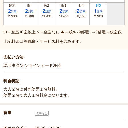
8/31
9/1
9/2
9/3
9/4
9/5
2
2
2
2
2
1
部屋
部屋
部屋
部屋
部屋
部屋
11,200
11,200
11,200
11,200
11,200
11,200
○＝空室10室以上 ×＝空室なし ▲＝残4∼9部屋 1∼3部屋＝残室数
上記料金は消費税・サービス料を含みます。
支払い方法
現地決済/オンラインカード決済
料金特記
大人２名に付き幼児１名無料。
幼児２名で大人１名料金になります。
食事
食事なし
チェックイン
15:00～22:00