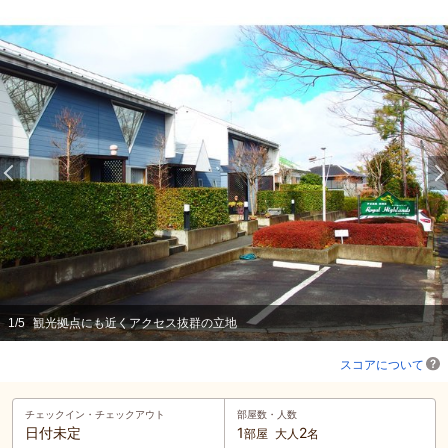
1
/
5
観光拠点にも近くアクセス抜群の立地
スコアについて
チェックイン・
チェックアウト
部屋数・人数
日付未定
1
2
部屋
大人
名