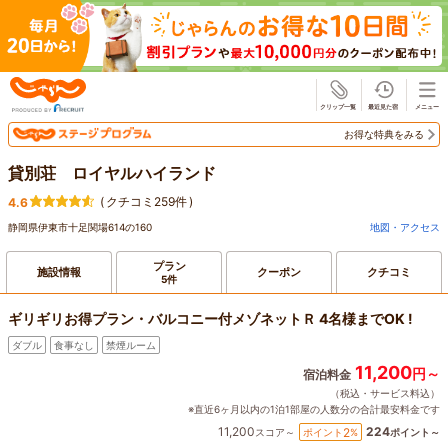
じゃらん
お得な特典をみる
貸別荘 ロイヤルハイランド
(
クチコミ259件
)
4.6
静岡県伊東市十足関場614の160
地図・アクセス
プラン
施設情報
クーポン
クチコミ
5件
ギリギリお得プラン・バルコニー付メゾネットＲ 4名様までOK !
ダブル
食事なし
禁煙ルーム
11,200
円～
宿泊料金
（税込・サービス料込）
※直近6ヶ月以内の1泊1部屋の人数分の合計最安料金です
11,200
224
2
ポイント
%
スコア～
ポイント～