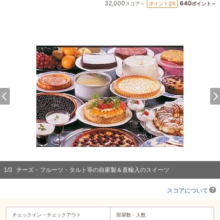
32,000
640
2
ポイント
%
スコア～
ポイント～
1
/
3
チーズ・フルーツ・タルト等の自家製＆直輸入のスイーツ
スコアについて
チェックイン・
チェックアウト
部屋数・人数