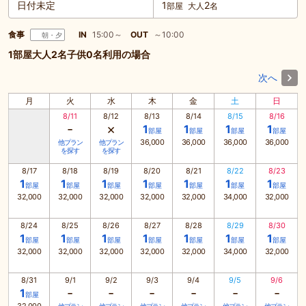
日付未定
1
2
部屋
大人
名
食事
IN
15:00～
OUT
～10:00
朝・夕
1部屋大人2名子供0名利用の場合
次へ
月
火
水
木
金
土
日
8/11
8/12
8/13
8/14
8/15
8/16
-
×
1
1
1
1
部屋
部屋
部屋
部屋
36,000
36,000
36,000
36,000
他プラン
他プラン
を探す
を探す
8/17
8/18
8/19
8/20
8/21
8/22
8/23
1
1
1
1
1
1
1
部屋
部屋
部屋
部屋
部屋
部屋
部屋
32,000
32,000
32,000
32,000
32,000
34,000
32,000
8/24
8/25
8/26
8/27
8/28
8/29
8/30
1
1
1
1
1
1
1
部屋
部屋
部屋
部屋
部屋
部屋
部屋
32,000
32,000
32,000
32,000
32,000
34,000
32,000
8/31
9/1
9/2
9/3
9/4
9/5
9/6
-
-
-
-
-
-
1
部屋