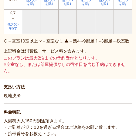
32,000
他プラン
他プラン
他プラン
他プラン
他プラン
他プラン
を探す
を探す
を探す
を探す
を探す
を探す
9/7
-
他プラン
を探す
○＝空室10室以上 ×＝空室なし ▲＝残4∼9部屋 1∼3部屋＝残室数
上記料金は消費税・サービス料を含みます。
このプランは最大2泊までの予約受付となります。
※空室なし、または部屋提供なしの宿泊日を含む予約はできませ
ん。
支払い方法
現地決済
料金特記
入湯税大人150円別途頂きます。
・ご到着が17：00を過ぎる場合はご連絡をお願い致します。
・携帯番号をお教え下さい。