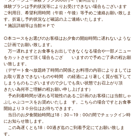
体験プランは予約状況等によりお受けできない場合もございます
ご利用日、希望利用時間（午前・午後）等予めご連絡お願い致しま
す。折返し予約状況など確認の上ご連絡いたします。
＊施設詳細等は当館ＨＰで
○本コースをお選びのお客様はお夕食の開始時間に遅れないような
ご計画でお願い致します。
万一遅れますとお食事をお出しできなくなる場合や一部メニュー
をカットさせて頂く場合もござ いますので予めご了承の程お願
い致します。
（デザート食べ放題終了時間の関係とお料理の内容によりましては
お取り置きできないものや時間 の経過により著しく質が低下して
しまうものもございますので少しでも良い状態でお召上がり頂
きたい為何卒ご理解の程お願い申し上げます）
予め到着時間が遅れる可能性のあるご計画のお客様には当館しゃ
ぶしゃぶコースをお奨めいたしま す。こちらの場合ですとお食事
開始より３０分位はお待ちできます。
当日のお夕食開始時間は18：30～19：00の間でチェックイン時
にお知らせ致します。
この為遅くとも18：00過ぎ迄のご到着予定にてお願い致しま
す。