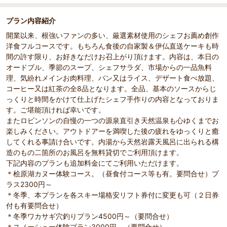
プラン内容紹介
開業以来、根強いファンの多い、厳選素材使用のシェフお薦め創作
洋食フルコースです。もちろん食後の自家製＆伊仏直送ケーキも時
間の許す限り、お好きなだけお召上がり頂けます。内容は、本日の
オードブル、季節のスープ、シェフサラダ、市場からの一品魚料
理、気紛れメインお肉料理、パン又はライス、デザート食べ放題、
コーヒー又は紅茶の全8品となります。全品、基本のソースからじ
っくりと時間をかけて仕上げたシェフ手作りの内容となっておりま
す。ご堪能頂ければ幸いです。
またロビンソンの自慢の一つの源泉直引き天然温泉も心ゆくまでお
楽しみください。アウトドアーを満喫した後の疲れをゆっくりと癒
してくれる事請け合いです。内湯から天然岩露天風呂に出られる構
造のもの二箇所のお風呂を無料貸切でご利用頂けます。
下記内容のプランも追加料金にてご利用いただけます。
＊桧原湖カヌー体験コース。（昼食付コース等も有。要問合せ）プ
ラス2300円～
＊冬季、本プランを各スキー場格安リフト券付に変更も可（２日券
付も有要問合せ）
＊冬季ワカサギ穴釣りプラン4500円～（要問合せ）
＊スノーシュー体験プラン3000円～（要問合せ）