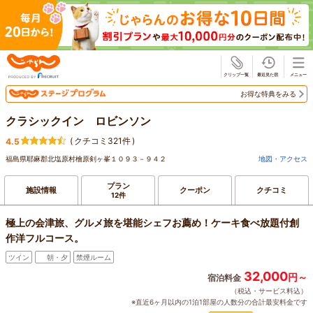
じゃらん
お得な特典をみる
クラシックイン ロビンソン
(
クチコミ321件
)
4.5
福島県耶麻郡北塩原村檜原剣ヶ峯１０９３－９４２
地図・アクセス
プラン
施設情報
クーポン
クチコミ
12件
極上の会津旅、グルメ旅を堪能シェフお薦め！ケーキ食べ放題付創
作洋フルコース。
ツイン
朝・夕
禁煙ルーム
32,000
円～
宿泊料金
（税込・サービス料込）
※直近6ヶ月以内の1泊1部屋の人数分の合計最安料金です