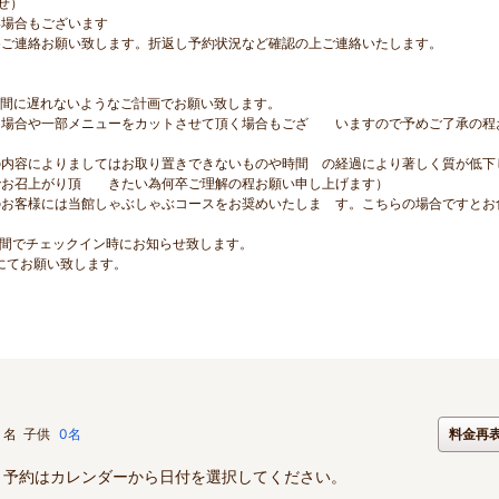
せ）
い場合もございます
めご連絡お願い致します。折返し予約状況など確認の上ご連絡いたします。
時間に遅れないようなご計画でお願い致します。
場合や一部メニューをカットさせて頂く場合もござ いますので予めご了承の程
の内容によりましてはお取り置きできないものや時間 の経過により著しく質が低下
でお召上がり頂 きたい為何卒ご理解の程お願い申し上げます）
お客様には当館しゃぶしゃぶコースをお奨めいたしま す。こちらの場合ですとお
の間でチェックイン時にお知らせ致します。
にてお願い致します。
名
子供
0名
料金再
。予約はカレンダーから日付を選択してください。