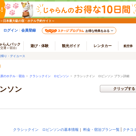
 ～日本最大級の宿・ホテル予約サイト～
ログイン
会員登録
お得な特典をみる
ゃらんパック
遊び・体験
観光ガイド
レンタカー
航空券
（交通＋宿泊）
日帰り・デイユース
高原のホテル・宿泊
>
クラシックイン ロビンソン
>
クラシックイン ロビンソン プラン詳細
ンソン
クリップする
クラシックイン ロビンソンの基本情報
｜
料金・宿泊プラン一覧
|
クチコ