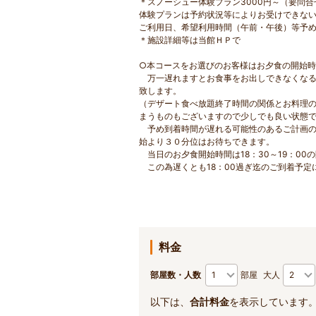
＊スノーシュー体験プラン3000円～（要問合
体験プランは予約状況等によりお受けできな
ご利用日、希望利用時間（午前・午後）等予
＊施設詳細等は当館ＨＰで
○本コースをお選びのお客様はお夕食の開始
万一遅れますとお食事をお出しできなくなる
致します。
（デザート食べ放題終了時間の関係とお料理
まうものもございますので少しでも良い状態
予め到着時間が遅れる可能性のあるご計画の
始より３０分位はお待ちできます。
当日のお夕食開始時間は18：30～19：00
この為遅くとも18：00過ぎ迄のご到着予定
料金
部屋数・人数
部屋
大人
以下は、
合計料金
を表示しています