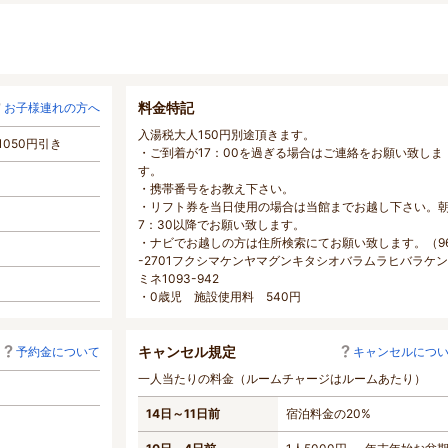
料金特記
お子様連れの方へ
入湯税大人150円別途頂きます。
050円引き
・ご到着が17：00を過ぎる場合はご連絡をお願い致しま
す。
・携帯番号をお教え下さい。
・リフト券を当日使用の場合は当館までお越し下さい。
7：30以降でお願い致します。
・ナビでお越しの方は住所検索にてお願い致します。（96
-2701フクシマケンヤマグンキタシオバラムラヒバラケ
ミネ1093-942
・0歳児 施設使用料 540円
キャンセル規定
予約金について
キャンセルにつ
一人当たりの料金（ルームチャージはルームあたり）
14日～11日前
宿泊料金の20%