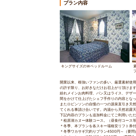
プラン内容
キングサイズのＷベッドルーム
開業以来、根強いファンの多い、厳選素材使
の許す限り、お好きなだけお召上がり頂けま
紛れメインお肉料理、パン又はライス、デザー
間をかけて仕上げたシェフ手作りの内容とな
またロビンソンの自慢の一つの源泉直引き天
てくれる事請け合いです。内湯から天然岩露
下記内容のプランも追加料金にてご利用いた
＊桧原湖カヌー体験コース。（昼食付コース等
＊冬季、本プランを各スキー場格安リフト券
＊冬季ワカサギ穴釣りプラン4500円～（要問