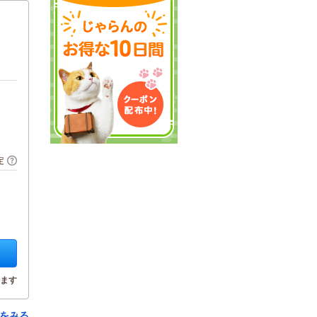
定
ます
をみる