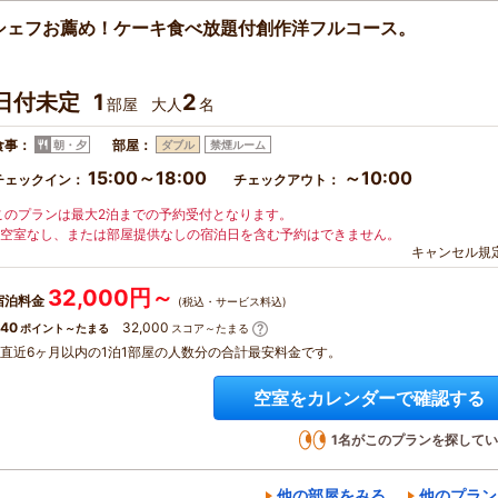
シェフお薦め！ケーキ食べ放題付創作洋フルコース。
日付未定
1
2
部屋
大人
名
食事：
部屋：
朝・夕
ダブル
禁煙ルーム
15:00～18:00
～10:00
チェックイン：
チェックアウト：
このプランは最大2泊までの予約受付となります。
※空室なし、または部屋提供なしの宿泊日を含む予約はできません。
キャンセル規
32,000円～
宿泊料金
(税込・サービス料込)
40
32,000
ポイント～たまる
スコア～たまる
※直近6ヶ月以内の1泊1部屋の人数分の合計最安料金です。
空室をカレンダーで確認する
1
名がこのプランを探してい
他の部屋をみる
他のプラン