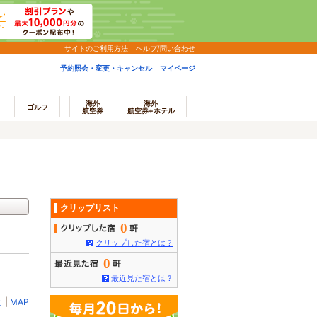
サイトのご利用方法
ヘルプ/問い合わせ
予約照会・変更・キャンセル
マイページ
海外
海外
ゴルフ
航空券
航空券+ホテル
クリップリスト
0
クリップした宿とは？
0
最近見た宿とは？
ミ
|
MAP