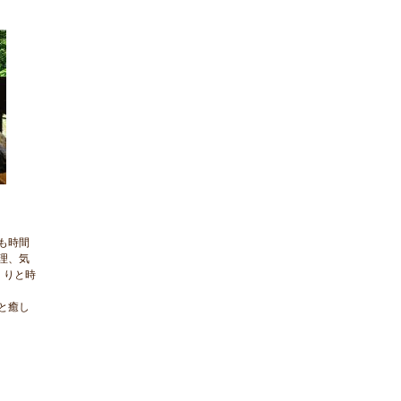
も時間
理、気
くりと時
と癒し