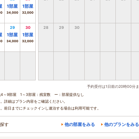
屋
1
部屋
1
部屋
00
34,000
32,000
29
30
28
29
30
屋
1
部屋
1
部屋
00
34,000
32,000
予約受付は1日前の20時00分
残4～9部屋 1～3部屋：残室数 ー：部屋提供なし
す。詳細はプラン内容をご確認ください。
ん。前日までにチェックインし連泊する場合は利用可能です。
探す
他の部屋をみる
他のプランをみる