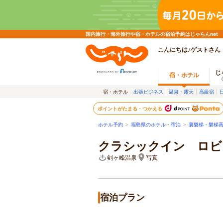
国内旅行・海外旅行や宿・ホテルの宿泊予約はじゃらんnet
こんにちは♪ゲストさん
じ
宿・ホテル
宿・ホテル
出張ビジネス
温泉・露天
高級宿
ポイントがたまる・つかえる
ホテル予約
>
福島県のホテル・宿泊
>
裏磐梯・磐梯
クラシックイン ロビ
剣ヶ峰温泉
写真
宿泊プラン