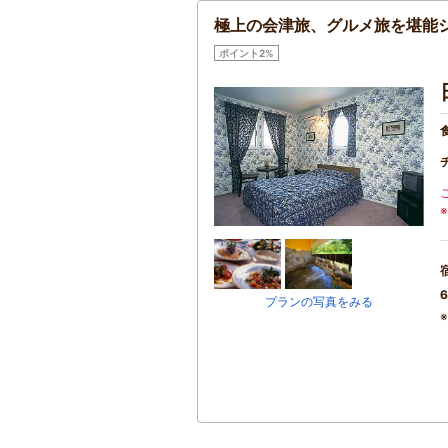
極上の会津旅、グルメ旅を堪能
ポイント2%
6
プランの写真をみる