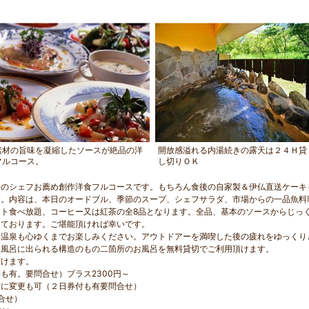
素材の旨味を凝縮したソースが絶品の洋
開放感溢れる内湯続きの露天は２４Ｈ貸
フルコース。
し切りＯＫ
用のシェフお薦め創作洋食フルコースです。もちろん食後の自家製＆伊仏直送ケーキ
す。内容は、本日のオードブル、季節のスープ、シェフサラダ、市場からの一品魚料
ト食べ放題、コーヒー又は紅茶の全8品となります。全品、基本のソースからじっ
っております。ご堪能頂ければ幸いです。
然温泉も心ゆくまでお楽しみください。アウトドアーを満喫した後の疲れをゆっくり
天風呂に出られる構造のもの二箇所のお風呂を無料貸切でご利用頂けます。
だけます。
も有。要問合せ）プラス2300円～
付に変更も可（２日券付も有要問合せ）
合せ）