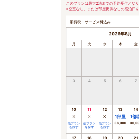
このプランは最大2泊までの予約受付とな
※空室なし、または部屋提供なしの宿泊日
消費税・サービス料込み
2026年8月
月
火
水
木
金
3
4
5
6
7
10
11
12
13
14
×
×
×
1
部屋
1
部
36,000
36,0
他プラン
他プラン
他プラン
を探す
を探す
を探す
17
18
19
20
21