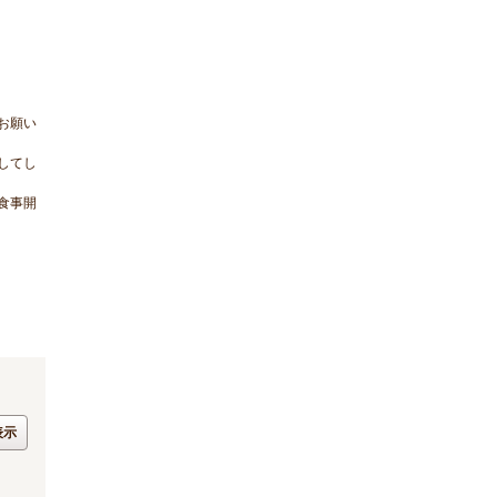
お願い
してし
食事開
表示