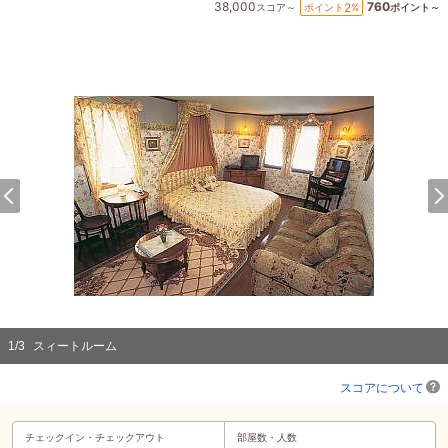
38,000
760
2
ポイント
%
スコア～
ポイント～
1
/
3
スィートルーム
スコアについて
チェックイン・
チェックアウト
部屋数・人数