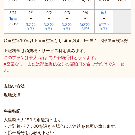
38,000
38,000
38,000
38,000
38,000
40,000
38,000
8/31
9/1
9/2
9/3
9/4
9/5
-
-
-
-
-
1
部屋
38,000
他プラン
他プラン
他プラン
他プラン
他プラン
を探す
を探す
を探す
を探す
を探す
○＝空室10室以上 ×＝空室なし ▲＝残4∼9部屋 1∼3部屋＝残室数
上記料金は消費税・サービス料を含みます。
このプランは最大2泊までの予約受付となります。
※空室なし、または部屋提供なしの宿泊日を含む予約はできませ
ん。
支払い方法
現地決済
料金特記
入湯税大人150円別途頂きます。
・ご到着が17：00を過ぎる場合はご連絡をお願い致します。
・携帯番号をお教え下さい。