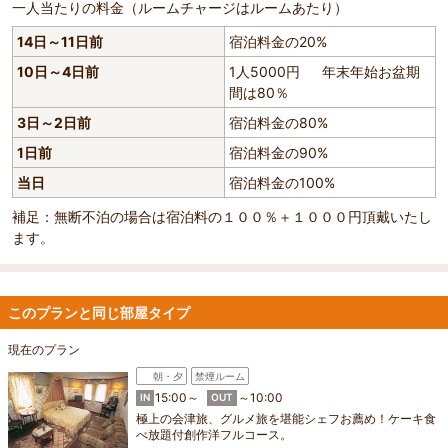
一人当たりの料金（ルームチャージはルームあたり）
14日～11日前
宿泊料金の20%
10日～4日前
1人5000円 年末年始お盆期
間は80％
3日～2日前
宿泊料金の80%
1日前
宿泊料金の90%
当日
宿泊料金の100%
補足：無断不泊の場合は宿泊料の１００％＋１０００円頂戴いたし
ます。
このプランと同じ部屋タイプ
現在のプラン
朝・夕
禁煙ルーム
15:00～
～10:00
IN
OUT
極上の会津旅、グルメ旅を堪能シェフお薦め！ケーキ食
べ放題付創作洋フルコース。