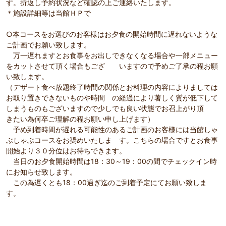
す。折返し予約状況など確認の上ご連絡いたします。
＊施設詳細等は当館ＨＰで
○本コースをお選びのお客様はお夕食の開始時間に遅れないような
ご計画でお願い致します。
万一遅れますとお食事をお出しできなくなる場合や一部メニュー
をカットさせて頂く場合もござ いますので予めご了承の程お願
い致します。
（デザート食べ放題終了時間の関係とお料理の内容によりましては
お取り置きできないものや時間 の経過により著しく質が低下して
しまうものもございますので少しでも良い状態でお召上がり頂
きたい為何卒ご理解の程お願い申し上げます）
予め到着時間が遅れる可能性のあるご計画のお客様には当館しゃ
ぶしゃぶコースをお奨めいたしま す。こちらの場合ですとお食事
開始より３０分位はお待ちできます。
当日のお夕食開始時間は18：30～19：00の間でチェックイン時
にお知らせ致します。
この為遅くとも18：00過ぎ迄のご到着予定にてお願い致しま
す。