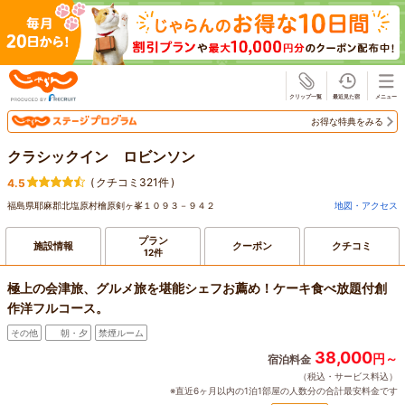
じゃらん
お得な特典をみる
クラシックイン ロビンソン
(
クチコミ321件
)
4.5
福島県耶麻郡北塩原村檜原剣ヶ峯１０９３－９４２
地図・アクセス
プラン
施設情報
クーポン
クチコミ
12件
極上の会津旅、グルメ旅を堪能シェフお薦め！ケーキ食べ放題付創
作洋フルコース。
その他
朝・夕
禁煙ルーム
38,000
円～
宿泊料金
（税込・サービス料込）
※直近6ヶ月以内の1泊1部屋の人数分の合計最安料金です