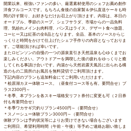
開業以来、根強いファンの多い、厳選素材使用のシェフお薦め創作
洋食フルコースです。もちろん食後の自家製＆伊仏直送ケーキも時
間の許す限り、お好きなだけお召上がり頂けます。内容は、本日の
オードブル、季節のスープ、シェフサラダ、市場からの一品魚料
理、気紛れメインお肉料理、パン又はライス、デザート食べ放題、
コーヒー又は紅茶の全8品となります。全品、基本のソースからじ
っくりと時間をかけて仕上げたシェフ手作りの内容となっておりま
す。ご堪能頂ければ幸いです。
またロビンソンの自慢の一つの源泉直引き天然温泉も心ゆくまでお
楽しみください。アウトドアーを満喫した後の疲れをゆっくりと癒
してくれる事請け合いです。内湯から天然岩露天風呂に出られる構
造のもの二箇所のお風呂を無料貸切でご利用頂けます。
下記内容のプランも追加料金にてご利用いただけます。
＊桧原湖カヌー体験コース。（昼食付コース等も有。要問合せ）プ
ラス2300円～
＊冬季、本プランを各スキー場格安リフト券付に変更も可（２日券
付も有要問合せ）
＊冬季ワカサギ穴釣りプラン4500円～（要問合せ）
＊スノーシュー体験プラン3000円～（要問合せ）
体験プランは予約状況等によりお受けできない場合もございます
ご利用日、希望利用時間（午前・午後）等予めご連絡お願い致しま