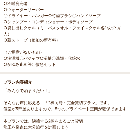
○冷暖房完備
○ウォーターサーバー
〇ドライヤー・ハンガー○竹歯ブラシ〇ハンドソープ
部屋詳細
（
1
/
2
）
Pr
Ne
○シャンプー・コンディショナー・ボディソープ
食卓を囲めんで楽しめる小上がりリビング(床暖房完備)
小上が
evi
xt
○貸し出しタオル（ミニバスタオル・フェイスタオル各1枚ずつ/
ou
人）
s
○薪ストーブ（追加の薪有料）
〈ご用意がないもの〉
○洗濯機〇パジャマ○浴槽〇洗顔・化粧水
○かゆみ止め等〇救急セット
プラン内容紹介
「みんなで泊まりたい！」
そんなお声に応える、「2棟同時・完全貸切プラン」です。
個室が5部屋ありますので、5つのプライベート空間が確保できます
―――――――――――――――――――――――――――――
本プランでは、隣接する2棟をまるごと貸切
龍王を拠点に大分旅行を計画しよう