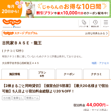
じゃらん
お得な特典をみる
古民家ＢＡＳＥ・龍王
(
クチコミ12件
)
有効クチコミ数に達していないためクチコミ評価は表示しておりません。
大分県宇佐市安心院町龍王４４５
地図・アクセス
プラン
施設情報
クーポン
クチコミ
6件
【2棟まるごと同時貸切】【個室合計5部屋】【最大20名様まで宿泊
可能】5人目より宿泊料金総額より20％OFF！
その他
食事なし
禁煙ルーム
44,000
円～
宿泊料金
（税込・サービス料込）