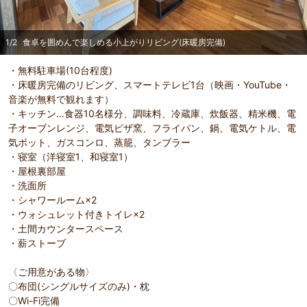
1
/
2
食卓を囲めんで楽しめる小上がりリビング(床暖房完備)
・無料駐車場(10台程度)
・床暖房完備のリビング、スマートテレビ1台（映画・YouTube・
音楽が無料で観れます）
・キッチン…食器10名様分、調味料、冷蔵庫、炊飯器、精米機、電
子オーブンレンジ、電気ピザ窯、フライパン、鍋、電気ケトル、電
気ポット、ガスコンロ、蒸籠、タンブラー
・寝室（洋寝室1、和寝室1）
・屋根裏部屋
・洗面所
・シャワールーム×2
・ウォシュレット付きトイレ×2
・土間カウンタースペース
・薪ストーブ
〈ご用意がある物〉
〇布団(シングルサイズのみ)・枕
〇Wi-Fi完備