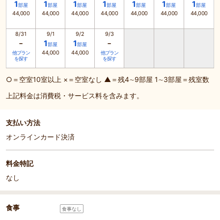
1
1
1
1
1
1
1
部屋
部屋
部屋
部屋
部屋
部屋
部屋
44,000
44,000
44,000
44,000
44,000
44,000
44,000
8/31
9/1
9/2
9/3
-
-
1
1
部屋
部屋
44,000
44,000
他プラン
他プラン
を探す
を探す
○＝空室10室以上 ×＝空室なし ▲＝残4∼9部屋 1∼3部屋＝残室数
上記料金は消費税・サービス料を含みます。
支払い方法
オンラインカード決済
料金特記
なし
食事
食事なし