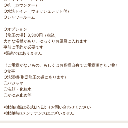
○机（カウンター）
○水洗トイレ（ウォッシュレット付）
○シャワールーム
○オプション
【龍王の湯】3,300円（税込）
大きな浴槽があり、ゆっくりお風呂に入れます
事前に予約が必要です
※温泉ではありません
〈ご用意がないもの、もしくはお客様自身でご用意頂きたい物〉
○食事
○洗濯機(別邸龍王の道にあります)
〇パジャマ
〇洗顔・化粧水
〇かゆみ止め等
※連泊の際は公式LINEよりお問い合わせください
※連泊時のメンテナンスはございません