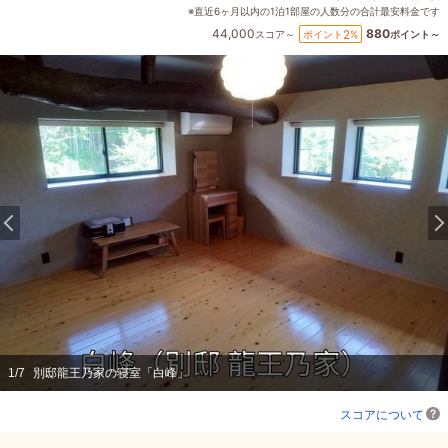
※直近6ヶ月以内の1泊1部屋の人数分の合計最安料金です
44,000
880
2
ポイント
%
スコア～
ポイント～
1
/
7
別邸龍王乃家の寝室「白峰」
スコアについて