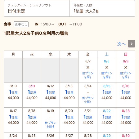
チェックイン・
チェックアウト
部屋数・人数
日付未定
1
2
部屋
大人
名
食事
IN
15:00～
OUT
～11:00
食事なし
1部屋大人2名子供0名利用の場合
次へ
月
火
水
木
金
土
日
8/7
8/8
8/9
×
×
×
他プラン
他プラン
他プラン
を探す
を探す
を探す
8/10
8/11
8/12
8/13
8/14
8/15
8/16
-
1
1
1
1
1
1
部屋
部屋
部屋
部屋
部屋
部屋
44,000
44,000
44,000
44,000
44,000
44,000
他プラン
を探す
8/17
8/18
8/19
8/20
8/21
8/22
8/23
-
1
1
1
1
1
1
部屋
部屋
部屋
部屋
部屋
部屋
44,000
44,000
44,000
44,000
44,000
44,000
他プラン
を探す
8/24
8/25
8/26
8/27
8/28
8/29
8/30