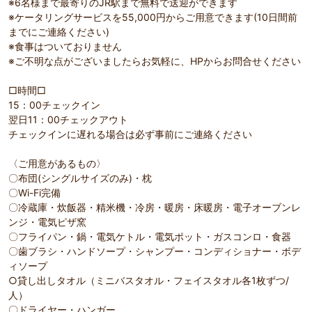
※6名様まで最寄りのJR駅まで無料で送迎ができます
※ケータリングサービスを55,000円からご用意できます(10日間前
までにご連絡ください)
※食事はついておりません
※ご不明な点がございましたらお気軽に、HPからお問合せください
□時間□
15：00チェックイン
翌日11：00チェックアウト
チェックインに遅れる場合は必ず事前にご連絡ください
〈ご用意があるもの〉
〇布団(シングルサイズのみ)・枕
〇Wi-Fi完備
〇冷蔵庫・炊飯器・精米機・冷房・暖房・床暖房・電子オーブンレ
ンジ・電気ピザ窯
〇フライパン・鍋・電気ケトル・電気ポット・ガスコンロ・食器
〇歯ブラシ・ハンドソープ・シャンプー・コンディショナー・ボデ
ィソープ
○貸し出しタオル（ミニバスタオル・フェイスタオル各1枚ずつ/
人）
〇ドライヤー・ハンガー