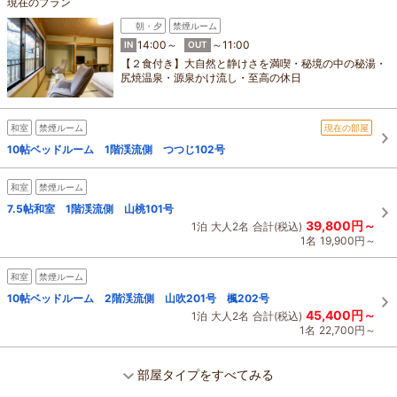
現在のプラン
朝・夕
禁煙ルーム
14:00～
～11:00
IN
OUT
【２食付き】大自然と静けさを満喫・秘境の中の秘湯・
尻焼温泉・源泉かけ流し・至高の休日
和室
禁煙ルーム
現在の部屋
10帖ベッドルーム 1階渓流側 つつじ102号
和室
禁煙ルーム
7.5帖和室 1階渓流側 山桃101号
39,800円～
1泊
大人2名
合計(税込)
1名
19,900円～
和室
禁煙ルーム
10帖ベッドルーム 2階渓流側 山吹201号 楓202号
45,400円～
1泊
大人2名
合計(税込)
1名
22,700円～
部屋タイプをすべてみる