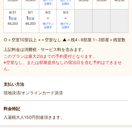
50,600
50,600
50,600
50,600
46,200
他プラン
他プラン
を探す
を探す
8/31
9/1
9/2
9/3
-
-
1
1
部屋
部屋
46,200
46,200
他プラン
他プラン
を探す
を探す
○＝空室10室以上 ×＝空室なし ▲＝残4∼9部屋 1∼3部屋＝残室数
上記料金は消費税・サービス料を含みます。
このプランは最大2泊までの予約受付となります。
※空室なし、または部屋提供なしの宿泊日を含む予約はできませ
ん。
支払い方法
現地決済/オンラインカード決済
料金特記
入湯税大人150円別途頂きます。