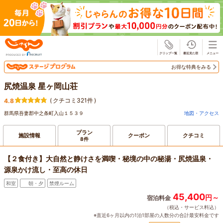
じゃらん
お得な特典をみる
尻焼温泉 星ヶ岡山荘
(
クチコミ321件
)
4.8
群馬県吾妻郡中之条町入山１５３９
地図・アクセス
プラン
施設情報
クーポン
クチコミ
8件
【２食付き】大自然と静けさを満喫・秘境の中の秘湯・尻焼温泉・
源泉かけ流し・至高の休日
和室
朝・夕
禁煙ルーム
45,400
円～
宿泊料金
（税込・サービス料込）
※直近6ヶ月以内の1泊1部屋の人数分の合計最安料金です