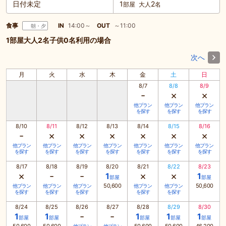
日付未定
1
2
部屋
大人
名
食事
IN
14:00～
OUT
～11:00
朝・夕
1部屋大人2名子供0名利用の場合
次へ
月
火
水
木
金
土
日
8/7
8/8
8/9
-
×
×
他プラン
他プラン
他プラン
を探す
を探す
を探す
8/10
8/11
8/12
8/13
8/14
8/15
8/16
-
×
×
×
×
×
×
他プラン
他プラン
他プラン
他プラン
他プラン
他プラン
他プラン
を探す
を探す
を探す
を探す
を探す
を探す
を探す
8/17
8/18
8/19
8/20
8/21
8/22
8/23
×
-
-
×
×
1
1
部屋
部屋
50,600
50,600
他プラン
他プラン
他プラン
他プラン
他プラン
を探す
を探す
を探す
を探す
を探す
8/24
8/25
8/26
8/27
8/28
8/29
8/30
-
-
1
1
1
1
1
部屋
部屋
部屋
部屋
部屋