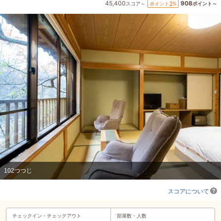
45,400
908
2
ポイント
%
スコア～
ポイント～
102つつじ
スコアについて
チェックイン・
チェックアウト
部屋数・人数